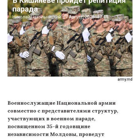
В Кишиневе пройдет репитиция
парада
Николай Пахольницкий
|
7 Август, 2026
17:44
army.md
Военнослужащие Национальной армии
совместно с представителями структур,
участвующих в военном параде,
посвященном 35-й годовщине
независимости Молдовы, проведут