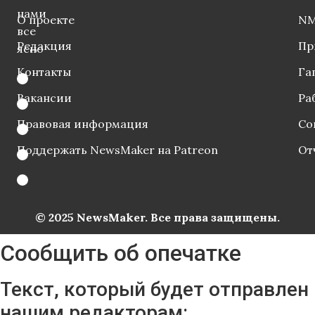
нами
О проекте
NM
все
Редакция
Пр
ясно
Контакты
Га
Вакансии
Ра
Правовая информация
Со
Поддержать NewsMaker на Patreon
От
© 2025 NewsMaker. Все права защищены.
Сообщить об опечатке
Текст, который будет отправлен
нашим редакторам: