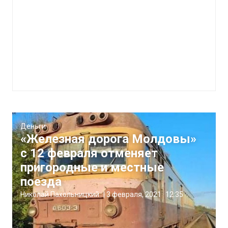
Деньги
«Железная дорога Молдовы»
с 12 февраля отменяет
пригородные и местные
поезда
Николай Пахольницкий
|
3 февраля, 2021
12:35