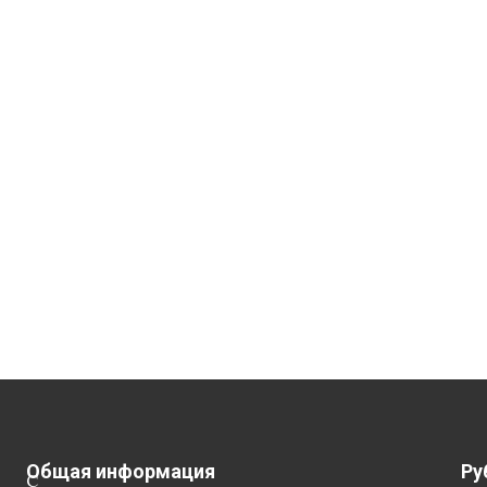
Общая информация
Ру
С