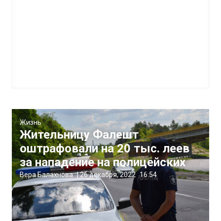
Жизнь
Жительницу Фалешт
оштрафовали на 20 тыс. леев
за нападение на полицейских
Вера Балахнова
|
26 декабря, 2022
16:54