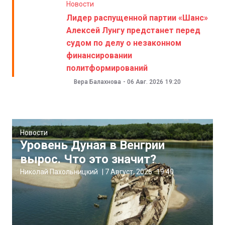
Новости
Лидер распущенной партии «Шанс»
Алексей Лунгу предстанет перед
судом по делу о незаконном
финансировании
политформирований
Вера Балахнова
-
06 Авг. 2026
19:20
Новости
Уровень Дуная в Венгрии
вырос. Что это значит?
Николай Пахольницкий
|
7 Август, 2026
19:40