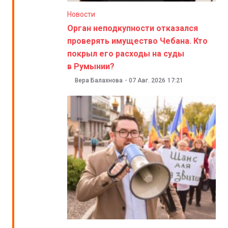
Новости
Орган неподкупности отказался
проверять имущество Чебана. Кто
покрыл его расходы на суды
в Румынии?
Вера Балахнова
-
07 Авг. 2026
17:21