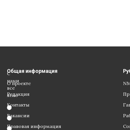
Общая информация
Ру
С
нами
О проекте
NM
все
Редакция
Пр
ясно
Контакты
Га
Вакансии
Ра
Правовая информация
Со