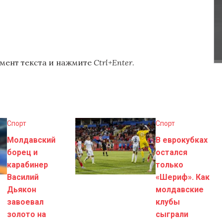
мент текста и нажмите
Ctrl+Enter
.
Спорт
Спорт
Молдавский
В еврокубках
борец и
остался
карабинер
только
Василий
«Шериф». Как
Дьякон
молдавские
завоевал
клубы
золото на
сыграли