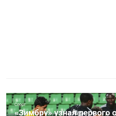
Спорт
«Зимбру» узнал первого 