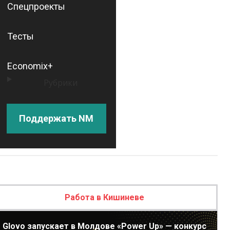
Спецпроекты
Тесты
Economix+
Рубрики
Поддержать NM
Работа в Кишиневе
Glovo запускает в Молдове «Power Up» — конкурс