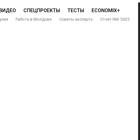
ВИДЕО
СПЕЦПРОЕКТЫ
ТЕСТЫ
ECONOMIX+
узия
Работа в Молдове
Советы эксперта
Отчет NM ‘2025