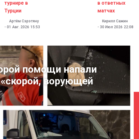
турнире в
в ответных
Турции
матчах
Артём Сэрэтяну
Кирилл Сажин
-
01 Авг. 2026
15:53
-
30 Июл 2026
22:08
корой помощи напали
о «скорой, ворующей