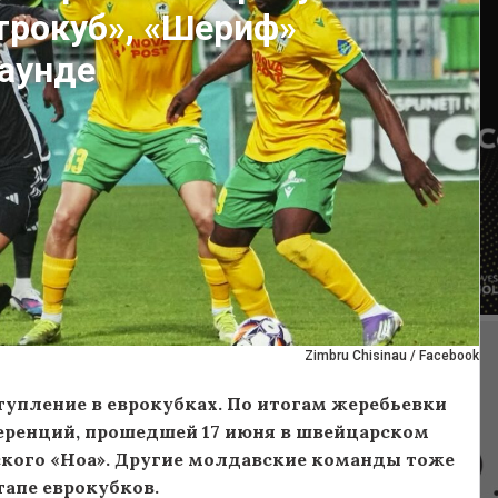
трокуб», «Шериф»
раунде
Zimbru Chisinau / Facebook
тупление в еврокубках. По итогам жеребьевки
еренций, прошедшей 17 июня в швейцарском
ского «Ноа». Другие молдавские команды тоже
апе еврокубков.