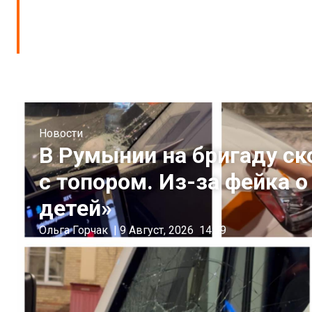
Новости
В Румынии на бригаду с
с топором. Из-за фейка 
детей»
Ольга Горчак
|
9 Август, 2026
14:39