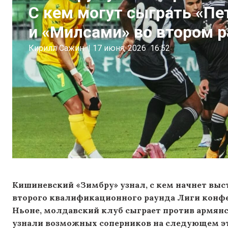
С кем могут сыграть «Пе
и «Милсами» во втором 
Кирилл Сажин
|
17 июня, 2026
16:52
Кишиневский «Зимбру» узнал, с кем начнет выс
второго квалификационного раунда Лиги конф
Ньоне, молдавский клуб сыграет против армян
узнали возможных соперников на следующем эт