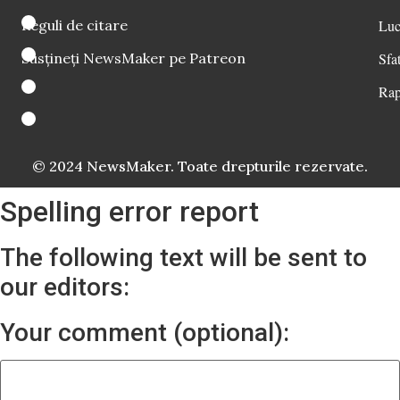
Reguli de citare
Luc
Susțineți NewsMaker pe Patreon
Sfat
Rap
© 2024 NewsMaker. Toate drepturile rezervate.
Spelling error report
The following text will be sent to
our editors:
Your comment (optional):