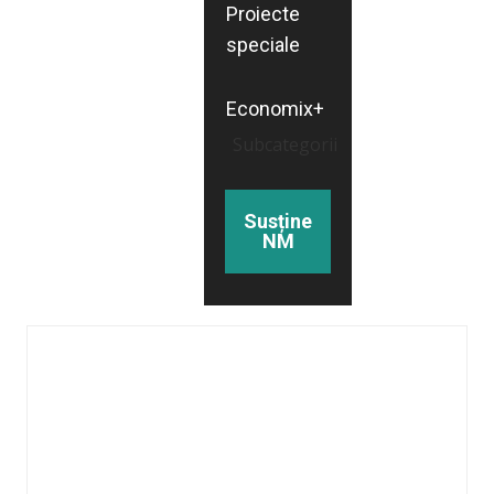
Proiecte
speciale
Economix+
Subcategorii
Susține
NM