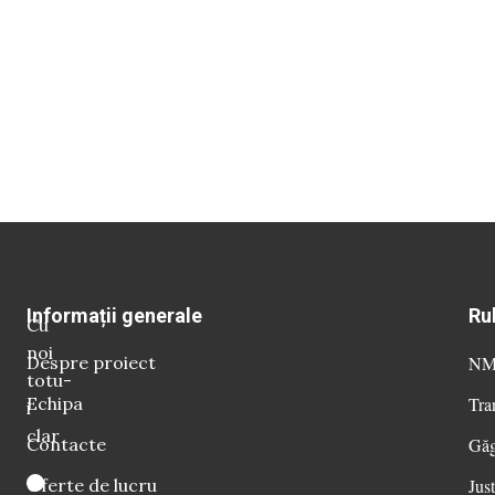
Informații generale
Ru
Cu
noi
Despre proiect
NM 
totu-
Echipa
Tra
i
clar
Contacte
Găg
Oferte de lucru
Just