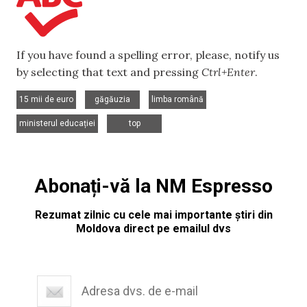
If you have found a spelling error, please, notify us
by selecting that text and pressing
Ctrl+Enter
.
,
,
,
15 mii de euro
găgăuzia
limba română
,
ministerul educației
top
Abonați-vă la NM Espresso
Rezumat zilnic cu cele mai importante știri din
Moldova direct pe emailul dvs