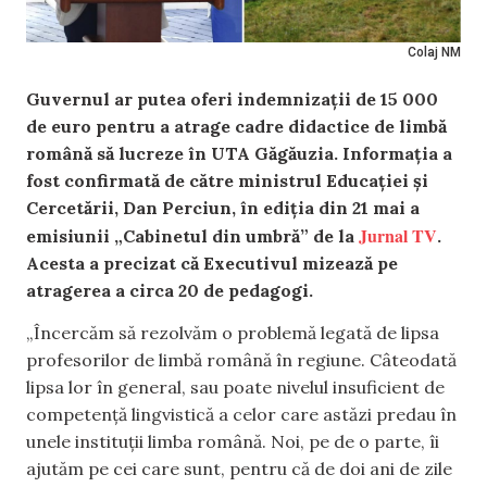
Colaj NM
Guvernul ar putea oferi indemnizații de 15 000
de euro pentru a atrage cadre didactice de limbă
română să lucreze în UTA Găgăuzia. Informația a
fost confirmată de către ministrul Educației și
Cercetării, Dan Perciun, în ediția din 21 mai a
Jurnal TV
emisiunii „Cabinetul din umbră” de la
.
Acesta a precizat că Executivul mizează pe
atragerea a circa 20 de pedagogi.
„Încercăm să rezolvăm o problemă legată de lipsa
profesorilor de limbă română în regiune. Câteodată
lipsa lor în general, sau poate nivelul insuficient de
competență lingvistică a celor care astăzi predau în
unele instituții limba română. Noi, pe de o parte, îi
ajutăm pe cei care sunt, pentru că de doi ani de zile