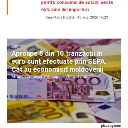
pentru consumul de astăzi: peste
65% vine din importuri
Ana-Maria Dolghii
-
10 aug. 2026
16:23
Bani
Aproape 8 din 10 tranzacții în
euro sunt efectuate prin SEPA.
Cât au economisit moldovenii
Mihaela Conovali
|
10 august, 2026
17:05
pixabay.com