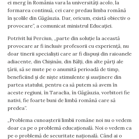
ei merg în România vara la universități acolo, la
formarea continuă, cei care predau limba română
în școlile din Găgăuzia. Dar, oricum, există obiectiv o
provocare”, a comunicat ministrul Educației.
Potrivit lui Perciun, „parte din soluție la această
provocare ar fi inclusiv profesorii cu experiență, nu
doar tinerii specialiști care ar fi dispuși din raioanele
adiacente, din Chișinău, din Bălți, din alte părți ale
țării, să se mute pe o anumită perioadă de timp,
beneficiind și de niște stimulente și susținere din
partea statului, pentru ca să putem să avem în
aceste regiuni, în Taraclia, în Găgăuzia, vorbitori fie
nativi, fie foarte buni de limbă română care să
predea”.
„Problema cunoașterii limbii române noi nu o vedem
doar ca pe o problemă educațională. Noi o vedem ca
pe o problemă de securitate națională. Când ai o