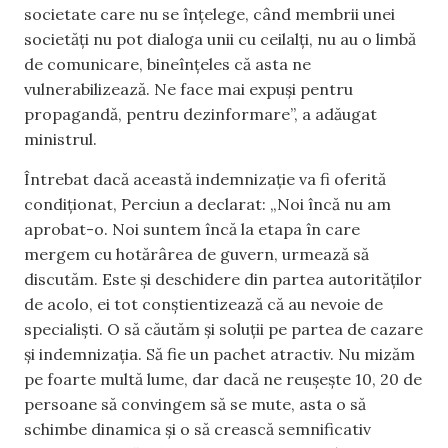
societate care nu se înțelege, când membrii unei
societăți nu pot dialoga unii cu ceilalți, nu au o limbă
de comunicare, bineînțeles că asta ne
vulnerabilizează. Ne face mai expuși pentru
propagandă, pentru dezinformare”, a adăugat
ministrul.
Întrebat dacă această indemnizație va fi oferită
condiționat, Perciun a declarat: „Noi încă nu am
aprobat-o. Noi suntem încă la etapa în care
mergem cu hotărârea de guvern, urmează să
discutăm. Este și deschidere din partea autorităților
de acolo, ei tot conștientizează că au nevoie de
specialiști. O să căutăm și soluții pe partea de cazare
și indemnizația. Să fie un pachet atractiv. Nu mizăm
pe foarte multă lume, dar dacă ne reușește 10, 20 de
persoane să convingem să se mute, asta o să
schimbe dinamica și o să crească semnificativ