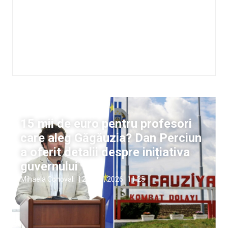
Gagauzia
15 mii de euro pentru profesori
care aleg Găgăuzia? Dan Perciun
a oferit detalii despre inițiativa
guvernului
Mihaela Conovali
|
22 mai, 2026
11:25