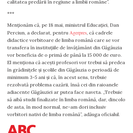
calitatea predării în regiune a limbii române”.
***
Menționăm că, pe 18 mai, ministrul Educației, Dan
Agerpres
Perciun, a declarat, pentru
, că cadrele
didactice vorbitoare de limba română care se vor
transfera în instituțiile de învățământ din Găgăuzia
vor beneficia de o primă de până la 15 000 de euro.
El menționa că acești profesori vor trebui să predea
în grădinițele și școlile din Găgăuzia o perioadă de
minimum 3-5 ani și că, în acest sens, trebuie
rezolvată problema cazării, însă cei din raioanele
adiacente Găgăuziei ar putea face naveta. „Trebuie
să aibă studii finalizate în limba română, dar, dincolo
de asta, în mod normal, ne-am dori inclusiv
vorbitori nativi de limba română”, adăuga oficialul.