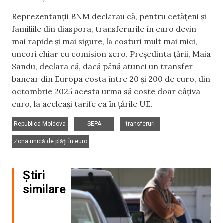
Reprezentanții BNM declarau că, pentru cetățeni și
familiile din diaspora, transferurile în euro devin
mai rapide și mai sigure, la costuri mult mai mici,
uneori chiar cu comision zero. Președinta țării, Maia
Sandu, declara că, dacă până atunci un transfer
bancar din Europa costa între 20 și 200 de euro, din
octombrie 2025 acesta urma să coste doar câțiva
euro, la aceleași tarife ca în țările UE.
,
,
,
Republica Moldova
SEPA
transferuri
Zona unică de plăți în euro
Știri
similare