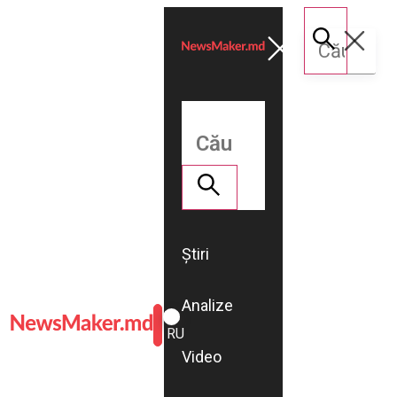
Știri
Analize
ROMÂNĂ
RU
Video