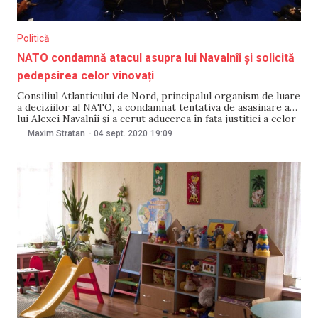
Politică
NATO condamnă atacul asupra lui Navalnîi și solicită
pedepsirea celor vinovați
Consiliul Atlanticului de Nord, principalul organism de luare
a deciziilor al NATO, a condamnat tentativa de asasinare a
lui Alexei Navalnîi şi a cerut aducerea în faţa justiţiei a celor
vinovaţi de acest atac, informează Digi24 cu referire la EFE
Maxim Stratan
-
04 sept. 2020
19:09
şi Reuters. „Astăzi (vineri – n.r.), toţi aliaţii au condamnat