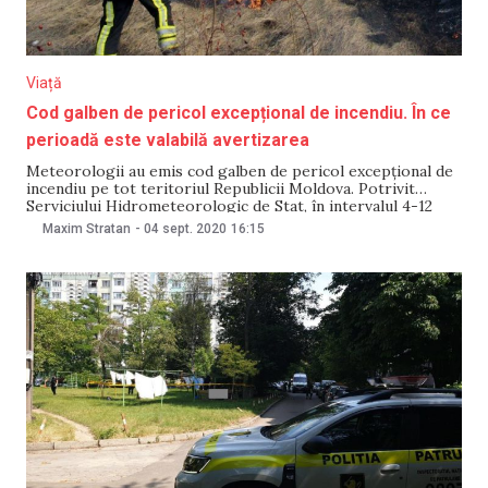
Viață
Cod galben de pericol excepțional de incendiu. În ce
perioadă este valabilă avertizarea
Meteorologii au emis cod galben de pericol excepțional de
incendiu pe tot teritoriul Republicii Moldova. Potrivit
Serviciului Hidrometeorologic de Stat, în intervalul 4-12
septembrie se va menține pericol excepțional de incendiu
Maxim Stratan
-
04 sept. 2020
16:15
(clasa V) cu caracter natural. Precizăm că în funcţie de
evoluţia fenomenelor, Serviciului Hidrometeorologic de
Stat va reveni cu