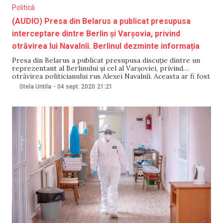
Politică
(AUDIO) Presa din Belarus a publicat presupusa
interceptare dintre Berlin și Varșovia, privind
otrăvirea lui Navalnîi. Berlinul dezminte informația
Presa din Belarus a publicat presupusa discuție dintre un
reprezentant al Berlinului și cel al Varșoviei, privind
otrăvirea politicianului rus Alexei Navalnîi. Aceasta ar fi fost
interceptată de serviciile secrete de la Minsk, scrie agenția
Stela Untila
-
04 sept. 2020
21:21
de presă Belta. Înregistrarea a fost dublată în rusă. NM
publică mai jos traducerea în