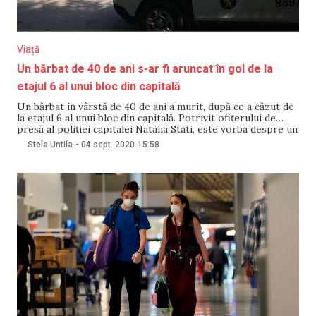
Viață
Un bărbat de 40 de ani s-ar fi aruncat în gol de la
etajul 6 al unui bloc din capitală
Un bărbat în vârstă de 40 de ani a murit, după ce a căzut de
la etajul 6 al unui bloc din capitală. Potrivit ofițerului de
presă al poliției capitalei Natalia Stati, este vorba despre un
caz de suicid. Tragedia s-a produs pe strada Albișoara din
Stela Untila
-
04 sept. 2020
15:58
capitală. Oamenii legii au