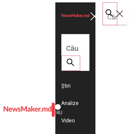
Știri
Analize
ROMÂNĂ
RU
Video