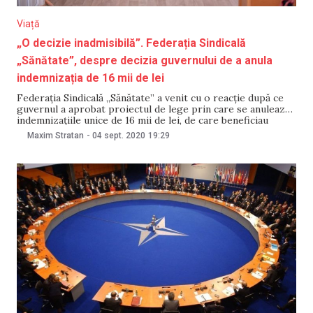
Viață
„O decizie inadmisibilă”. Federația Sindicală
„Sănătate”, despre decizia guvernului de a anula
indemnizația de 16 mii de lei
Federația Sindicală „Sănătate” a venit cu o reacție după ce
guvernul a aprobat proiectul de lege prin care se anulează
indemnizațiile unice de 16 mii de lei, de care beneficiau
lucrătorii medicali infectați cu virusul COVID-19. „Ținând
Maxim Stratan
-
04 sept. 2020
19:29
cont de faptul că suntem în plină pandemie, iar numărul
lucrătorilor medicali infectați