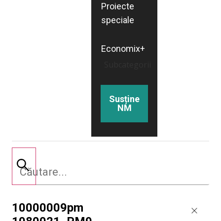
Proiecte
speciale
Economix+
Subcategorii
Susține
NM
10000009pm