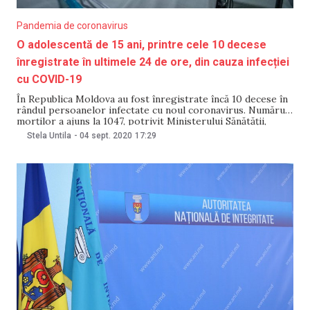
Pandemia de coronavirus
O adolescentă de 15 ani, printre cele 10 decese
înregistrate în ultimele 24 de ore, din cauza infecției
cu COVID-19
În Republica Moldova au fost înregistrate încă 10 decese în
rândul persoanelor infectate cu noul coronavirus. Numărul
morților a ajuns la 1047, potrivit Ministerului Sănătății,
Muncii și Protecției Sociale. Deces 1038: Femeie de 69 ani,
Stela Untila
-
04 sept. 2020
17:29
din mun. Chișinău, internată la Institutul de Medicină
Urgentă, pe 1 septembrie. Comorbidități: diabet zaharat