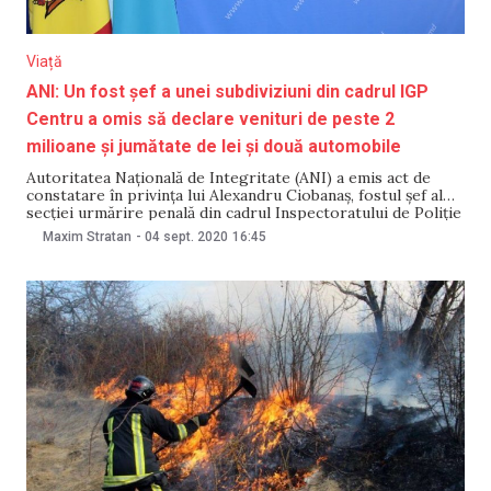
Viață
ANI: Un fost șef a unei subdiviziuni din cadrul IGP
Centru a omis să declare venituri de peste 2
milioane și jumătate de lei și două automobile
Autoritatea Națională de Integritate (ANI) a emis act de
constatare în privința lui Alexandru Ciobanaș, fostul șef al
secției urmărire penală din cadrul Inspectoratului de Poliție
Centru. „Inspectorul de integritate a stabilit că subiectul a
Maxim Stratan
-
04 sept. 2020
16:45
încălcat regimul juridic al declarării averii și intereselor
personale prin includerea unor date incomplete în