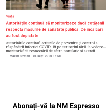
Viață
Autoritățile continuă să monitorizeze dacă cetățenii
respectă măsurile de sănătate publică. Ce încălcări
au fost depistate
Autoritățile continuă acțiunile de prevenire și control a
răspândirii infecției COVID-19 pe teritoriul țării, în vederea
monitorizării respectării de către populație și agenții
economici a măsurilor aprobate de Comisia Națională
Maxim Stratan
-
04 sept. 2020
15:58
Extraordinară de Sănătate Publică. Astfel, în perioada 26
august-3 septembrie, specialiștii Agenției Naționale pentru
Sănătate Publică au verificat 39 de
Abonați-vă la NM Espresso