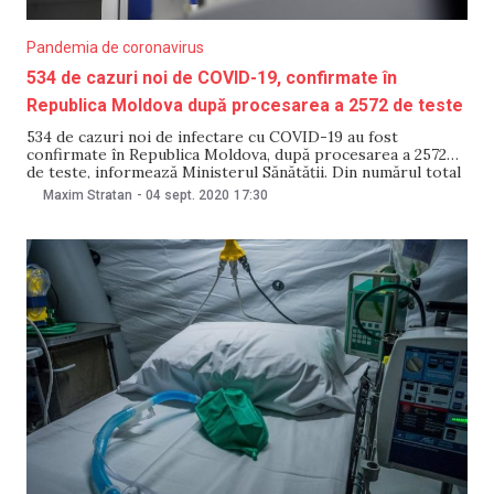
Pandemia de coronavirus
534 de cazuri noi de COVID-19, confirmate în
Republica Moldova după procesarea a 2572 de teste
534 de cazuri noi de infectare cu COVID-19 au fost
confirmate în Republica Moldova, după procesarea a 2572
de teste, informează Ministerul Sănătății. Din numărul total
de cazuri, 7 sunt de import (Ucraina-1,Turcia-4, România-2).
Maxim Stratan
-
04 sept. 2020
17:30
Totodată, alți 23 de lucrători medicali s-au infectat cu
coronavirus. Este vorba despre 9 medici, 12