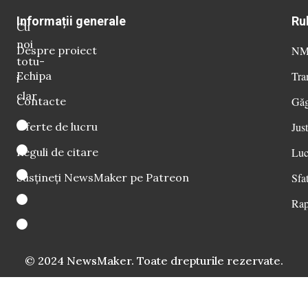
Informații generale
Ru
Cu
noi
Despre proiect
NM 
totu-
Echipa
Tra
i
clar
Contacte
Găg
Oferte de lucru
Just
Reguli de citare
Luc
Susțineți NewsMaker pe Patreon
Sfat
Rap
© 2024 NewsMaker. Toate drepturile rezervate.