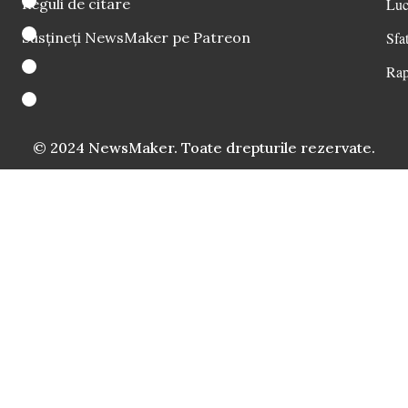
Reguli de citare
Luc
Susțineți NewsMaker pe Patreon
Sfat
Rap
© 2024 NewsMaker. Toate drepturile rezervate.