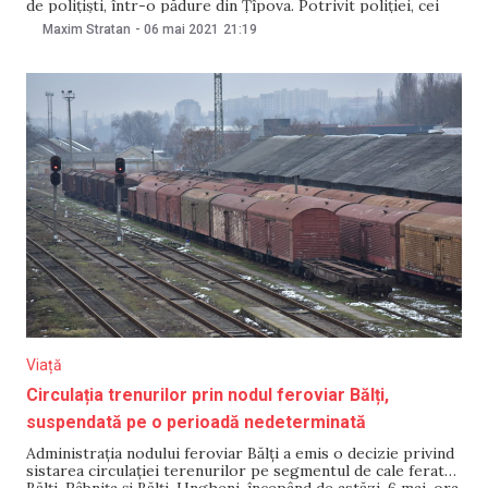
de polițiști, într-o pădure din Țîpova. Potrivit poliției, cei
trei intenționau să treacă Nistrul pentru a ajunge în
Maxim Stratan
-
06 mai 2021
21:19
regiunea transnistreană. În seara zilei de joi, 6 mai, doi
dintre deținuții evadați
Viață
Circulația trenurilor prin nodul feroviar Bălți,
suspendată pe o perioadă nedeterminată
Administrația nodului feroviar Bălți a emis o decizie privind
sistarea circulației terenurilor pe segmentul de cale ferată
Bălți-Râbnița și Bălți-Ungheni, începând de astăzi, 6 mai, ora