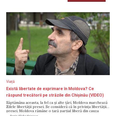
Viață
Există libertate de exprimare în Moldova? Ce
răspund trecătorii pe străzile din Chișinău (VIDEO)
Săptămâna aceasta, la fel ca și alte țări, Moldova marchează
Zilele libertății presei. Se consideră că în privința libertății
presei, Moldova rămâne o țară parțial liberă din cauza
propagandei și a intereselor politice ale proprietarilor