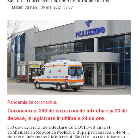
Sănătății. Dintre acestea, 9999 de persoane au fost
imunizate cu prima doză, iar 1345 de persoane – cu a doua
Maxim Stratan
-
06 mai 2021
18:07
doză. Amintim că, în Republica Moldova, campania de
imunizare a început pe 2
Pandemia de coronavirus
Coronavirus: 333 de cazuri noi de infectare și 20 de
decese, înregistrate în ultimele 24 de ore
333 de cazuri noi de infectare cu COVID-19 au fost
confirmate în Republica Moldova, după procesarea a 4474
de teste, informează Ministerul Sănătății. Astfel, bilanțul a