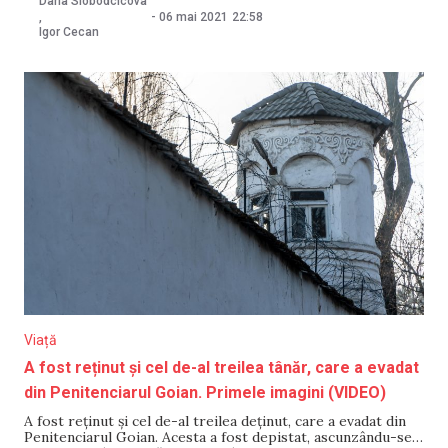
Daria Slobodcicova
multor instituții de presă. Noi am decis să întrebăm
-
06 mai 2021
22:58
,
locuitorii din Chișinău, există, în opinia
Igor Cecan
Viață
A fost reținut și cel de-al treilea tânăr, care a evadat
din Penitenciarul Goian. Primele imagini (VIDEO)
A fost reținut și cel de-al treilea deținut, care a evadat din
Penitenciarul Goian. Acesta a fost depistat, ascunzându-se