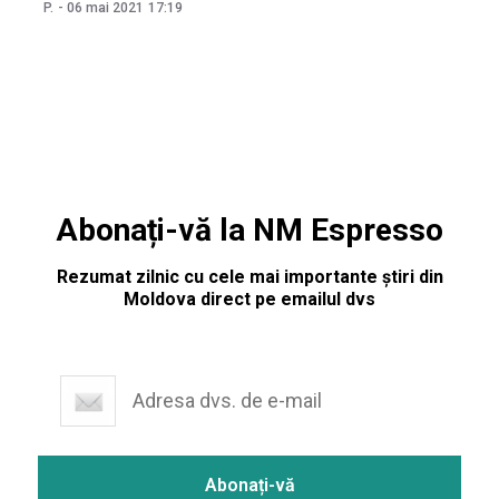
activități și informații utile prin intermediul platformelor
P.
-
06 mai 2021
17:19
online, TV și radio. Pe parcursul lunii mai, veți avea prilejul
să aflați mai multe
Abonați-vă la NM Espresso
Rezumat zilnic cu cele mai importante știri din
Moldova direct pe emailul dvs