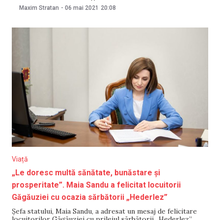
va fi mai mare de 10 dolari. „Eficacitatea serului cu o singură
Maxim Stratan
-
06 mai 2021
20:08
componentă a fost de 79,4% din a 28-a zi de la vaccinare”, se
arată într-un
Viață
„Le doresc multă sănătate, bunăstare și
prosperitate”. Maia Sandu a felicitat locuitorii
Găgăuziei cu ocazia sărbătorii „Hederlez”
Șefa statului, Maia Sandu, a adresat un mesaj de felicitare
locuitorilor Găgăuziei cu prilejul sărbătorii „Hederlez”.