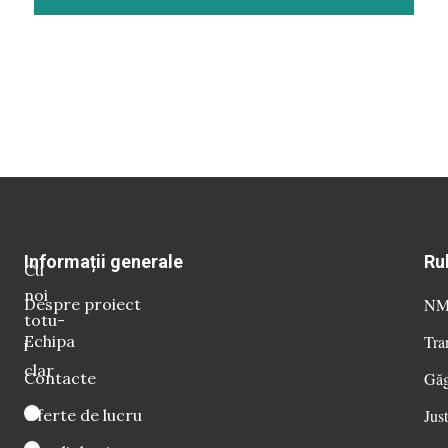
Informații generale
Ru
Cu
noi
Despre proiect
NM 
totu-
Echipa
Tra
i
clar
Contacte
Găg
Oferte de lucru
Just