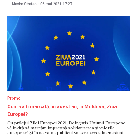
reținerea celui de-al treilea deținut. În seara zilei de 5 mai,
Maxim Stratan
-
06 mai 2021
17:27
tinerii au furat o mașină din raionul Criuleni, după care au
abandonat-o și au
Promo
Cum va fi marcată, în acest an, în Moldova, Ziua
Europei?
Cu prilejul Zilei Europei 2021, Delegația Uniunii Europene
vă invită să marcăm împreună solidaritatea și valorile
europene! Și în acest an publicul va avea acces la emisiuni,