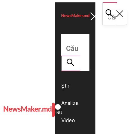
Știri
Analize
ROMÂNĂ
RU
Video