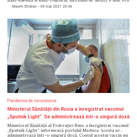
20:30, transmite portalul esp.md. Președintele comitetului
Maxim Stratan
-
06 mai 2021
20:46
sindical al muncitorilor de la Calea Ferată Bălți, Andrei
Țîbîrnac, a spus pentru sursa citată că sistarea circulației
Pandemia de coronavirus
Ministerul Sănătății din Rusia a înregistrat vaccinul
„Sputnik Light”. Se administrează într-o singură doză
Ministerul Sănătății al Federației Ruse a înregistrat vaccinul
„Sputnik Light”, informează portalul Meduza. Acesta se
administrează într-o singură doză. Costul acestui vaccin nu