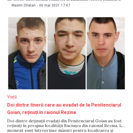
ajuns la 252 153. Din numărul total de cazuri, cinci sunt în
Maxim Stratan
-
06 mai 2021
17:47
rândul lucrătorilor medicali. Este vorba despre un medic,
doi asistenți medicali și
Viață
Doi dintre tinerii care au evadat de la Penitenciarul
Goian, reținuți în raionul Rezina
Doi dintre deținuții evadați din Penitenciarul Goian au fost
reținuți în preajma localității Buciușca din raionul Rezina. La
moment sunt întreprinse măsuri pentru localizarea și