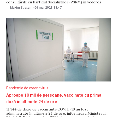
consultările cu Partidul Socialiștilor (PSRM) în vederea
formării unui bloc electoral pentru participarea la alegerile
Maxim Stratan
-
06 mai 2021
18:47
parlamentare anticipate. O decizie în acest sens a fost luată
la ședința PCRM, astăzi, 6 mai. „Există amenințări reale că
forțele unioniste
Pandemia de coronavirus
Aproape 10 mii de persoane, vaccinate cu prima
doză în ultimele 24 de ore
11 344 de doze de vaccin anti-COVID-19 au fost
administrate în ultimele 24 de ore, informează Ministerul