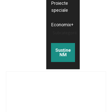
Proiecte
speciale
Economix+
Subcategorii
Susține
NM