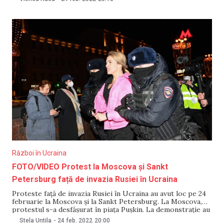
războiului din Ucraina. Prim-ministra Natalia Gavrilița a
menționat că pe perioada stării de urgență se
Război în Ucraina
FOTO/VIDEO Protest la Moscova și Sankt
Petersburg față de invazia Rusiei în Ucraina
Proteste față de invazia Rusiei în Ucraina au avut loc pe 24
februarie la Moscova și la Sankt Petersburg. La Moscova,
protestul s-a desfășurat în piața Pușkin. La demonstrație au
participat câteva sute de oameni. Aceștia au scandat „Nu
Stela Untila
-
24 feb. 2022
20:00