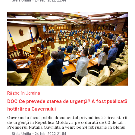
Stela Untila
-
24 feb. 2022
22:44
să colecteze obiecte de primă necesitate. Astfel, complexul
turistic „Costești” s-a arătat gata să găzduiască
Război în Ucraina
DOC Ce prevede starea de urgență? A fost publicată
hotărârea Guvernului
Guvernul a făcut public documentul privind instituirea stării
de urgență în Republica Moldova, pe o durată de 60 de zile.
Premierul Natalia Gavrilița a venit pe 24 februarie în plenul
Parlamentului și a cerut deputaților instituirea stării de
Stela Untila
-
24 feb. 2022
21:54