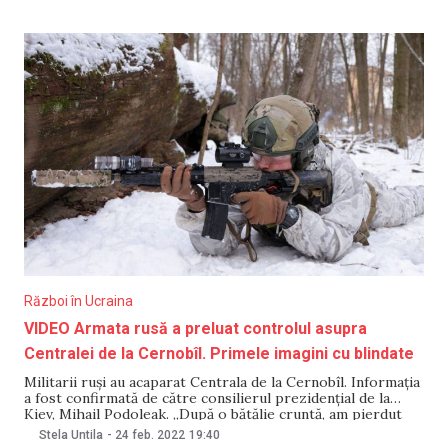
războiului”, după care poliția a intervenit, iar unii
manifestanți au fost
Război în Ucraina
VIDEO Armata rusă a preluat controlul asupra
Centralei de la Cernobîl. Primele imagini cu blindate
Militarii ruși au acaparat Centrala de la Cernobîl. Informația
a fost confirmată de către consilierul prezidențial de la
Kiev, Mihail Podoleak. „După o bătălie cruntă, am pierdut
controlul. Starea obiectelor de la fosta centrală nucleară și
Stela Untila
-
24 feb. 2022
19:40
depozitul de reziduuri radiactive nu este cunoscută. După