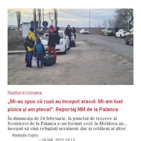
un atac absolut fără sens pe
Război în Ucraina
„Mi-au spus că rușii au început atacul. Mi-am luat
pisica și am plecat”. Reportaj NM de la Palanca
În dimineața de 24 februarie, la punctul de trecere al
frontierei de la Palanca s-au format cozi: în Moldova au
început să vină refugiați ucraineni, dar și cetățeni ai altor
țări, care se tem să rămână în Ucraina. Familii întregi, cu
Nadejda Coptu
copii și animale domestice au trecut vama. Unii
-
24 feb. 2022
19:13
,