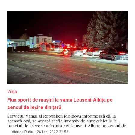
urgență în R. Moldova. Aceasta a făcut apel la solidaritate:
„Nimeni dintre
Viață
Flux sporit de mașini la vama Leușeni-Albița pe
sensul de ieșire din țară
Serviciul Vamal al Republicii Moldova informează că, la
această oră, se atestă trafic intensiv de autovehicule la
punctul de trecere a frontierei Leușeni-Albița, pe sensul de
ieșire din țară, intrare în România. Potrivit informațiilor, pe
Viorica Rusu
-
24 feb. 2022
21:53