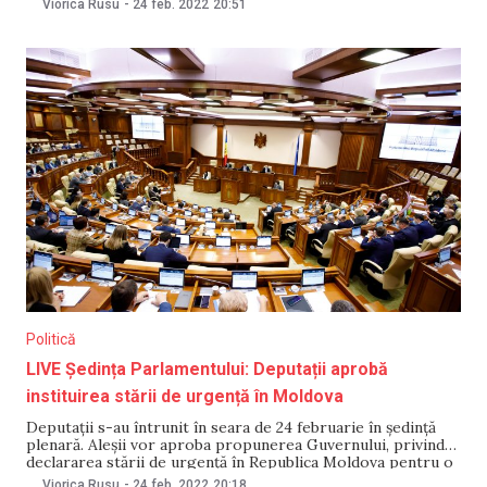
Viorica Rusu
-
24 feb. 2022
20:51
Gavrilița a prezentat proiectul deciziei Comisiei Situații
Excepționale, potrivit căruia, autoritățile au posibilitatea de
Politică
LIVE Ședința Parlamentului: Deputații aprobă
instituirea stării de urgență în Moldova
Deputații s-au întrunit în seara de 24 februarie în ședință
plenară. Aleșii vor aproba propunerea Guvernului, privind
declararea stării de urgență în Republica Moldova pentru o
perioadă de 60 de zile. Solicitarea vine în contextul
Viorica Rusu
-
24 feb. 2022
20:18