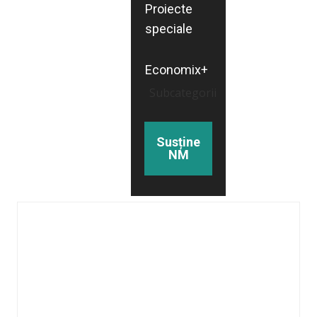
Proiecte
speciale
Economix+
Subcategorii
Susține
NM