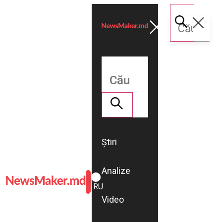
Știri
Analize
ROMÂNĂ
RU
Video