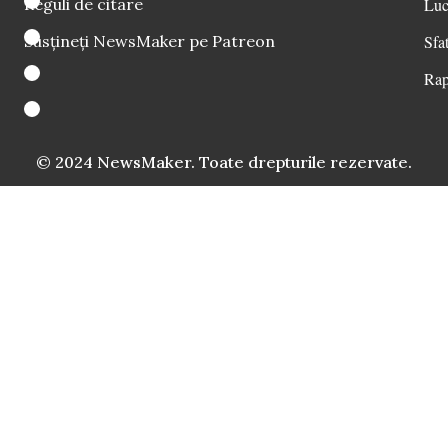
Reguli de citare
Luc
Susțineți NewsMaker pe Patreon
Sfat
Rap
© 2024 NewsMaker. Toate drepturile rezervate.