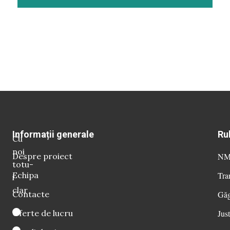
Informații generale
Ru
Cu
noi
Despre proiect
NM 
totu-
Echipa
Tra
i
clar
Contacte
Găg
Oferte de lucru
Just