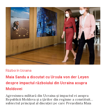
partea română s-au format cozi de zeci de camioane și
autoturisme care așteaptă să intre
Război în Ucraina
Maia Sandu a discutat cu Ursula von der Leyen
despre impactul războiului din Ucraina asupra
Moldovei
Agresiunea militară din Ucraina și impactul ei asupra
Republicii Moldova și a țărilor din regiune a constituit
subiectul principal al discuției pe care Președinta Maia