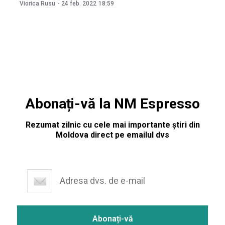
iar 4244 de persoane sunt cetățeni ai Ucrainei. Datele au
Viorica Rusu
-
24 feb. 2022
18:59
fost publicate de Ministerul Afacerilor Interne. Pe sensul de
ieșire au fost
Abonați-vă la NM Espresso
Rezumat zilnic cu cele mai importante știri din
Moldova direct pe emailul dvs