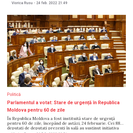
Sandu a avut-o în această seară cu Ursula von der Leyen,
Viorica Rusu
-
24 feb. 2022
21:49
Președinta Comisiei Europene. Șefa statului a vorbit cu
oficiala europeană despre măsurile întreprinse de
Politică
Parlamentul a votat: Stare de urgență în Republica
Moldova pentru 60 de zile
În Republica Moldova a fost instituită stare de urgență
pentru 60 de zile, începând de astăzi, 24 februarie. Cei 88
deputați de deputați prezenți în sală au susținut inițiativa
Guvernului. De la tribuna centrală, prim-ministra Natalia