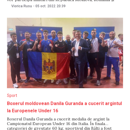
Regatul Unit al Marii Britanii și Irlandei de Nord. Acțiunea
Viorica Rusu
-
05 oct. 2022
20:39
va avea loc la centrele de instruire ale Armatei Naționale, în
perioada 10-21 octombrie curent. Potrivit Ministerului
Apărării, exercițiul JCET
Sport
Boxerul moldovean Danila Guranda a cucerit argintul
la Europenele Under 16
Boxerul Danila Guranda a cucerit medalia de argint la
Campionatul European Under 16 din Italia. În finala
categoriei de greutate 60 kg, sportivul din Bălți a fost