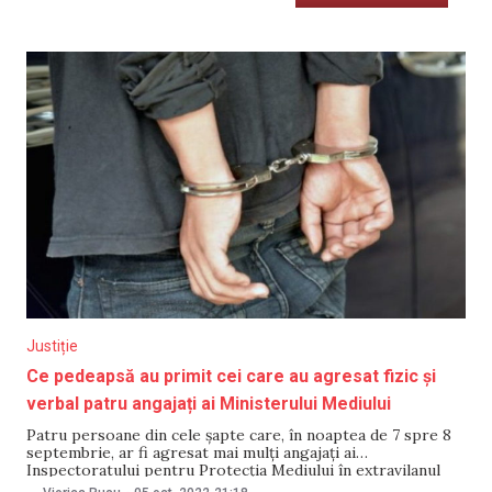
Justiție
Ce pedeapsă au primit cei care au agresat fizic și
verbal patru angajați ai Ministerului Mediului
Patru persoane din cele șapte care, în noaptea de 7 spre 8
septembrie, ar fi agresat mai mulți angajați ai
Inspectoratului pentru Protecția Mediului în extravilanul
satului Ghidighici au fost plasate în arest la domiciliu