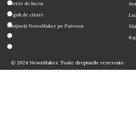
Oferte de lucru
Just
Reguli de citare
Luc
Susțineți NewsMaker pe Patreon
Sfat
Rap
© 2024 NewsMaker. Toate drepturile rezervate.