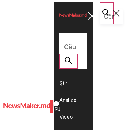
Știri
Analize
ROMÂNĂ
RU
Video