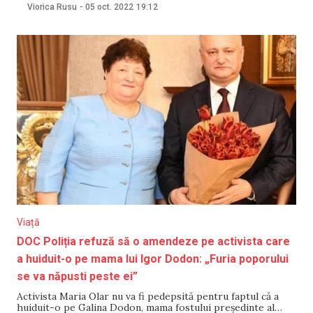
acceptarea obiectelor de utilizare a energiei atomice ale
Viorica Rusu
-
05 oct. 2022
19:12
centralei nucleare din Zaporojie și a altor proprietăți
necesare implementării activităților sale în proprietatea
federală”, se arată în document. Funcționarea centralei,
Viață
DOC Poliția refuză să o amendeze pe activista care
a huiduit-o pe mama lui Igor Dodon: „Furia poporului
se va năpusti peste ei”
Activista Maria Olar nu va fi pedepsită pentru faptul că a
huiduit-o pe Galina Dodon, mama fostului președinte al