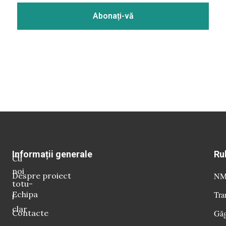
Informații generale
Ru
Cu
noi
Despre proiect
NM 
totu-
Echipa
Tra
i
clar
Contacte
Găg