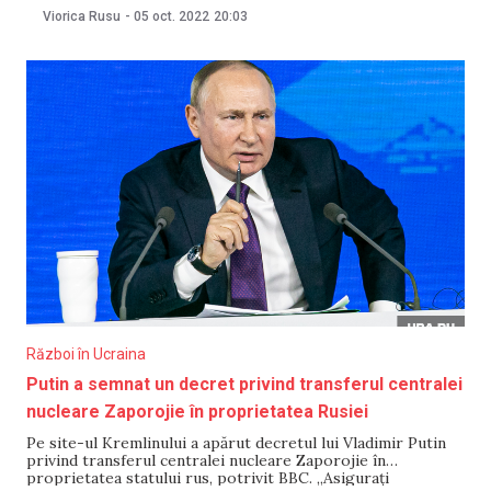
învins de grecul Vasilios Topalos. Anterior, Danila Guranda
Viorica Rusu
-
05 oct. 2022
20:03
i-a învins pe slovacul Tonko Patrick, scoțianul Church Dhon
și israelianul Rahal Abdallah.La un pas
Război în Ucraina
Putin a semnat un decret privind transferul centralei
nucleare Zaporojie în proprietatea Rusiei
Pe site-ul Kremlinului a apărut decretul lui Vladimir Putin
privind transferul centralei nucleare Zaporojie în
proprietatea statului rus, potrivit BBC. „Asigurați