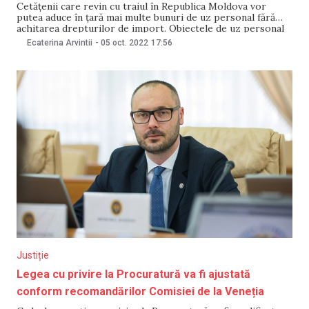
Cetățenii care revin cu traiul în Republica Moldova vor
putea aduce în țară mai multe bunuri de uz personal fără
achitarea drepturilor de import. Obiectele de uz personal
nu trebuie să indice, prin natură sau cantitate, faptul că sunt
Ecaterina Arvintii
-
05 oct. 2022
17:56
importate în vederea comercializării. Normele în acest sens
au intrat în
Justiție
Legea cu privire la Procuratură va fi ajustată
conform recomandărilor Comisiei de la Veneția