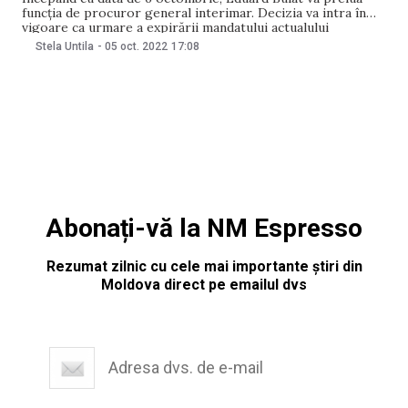
funcția de procuror general interimar. Decizia va intra în
vigoare ca urmare a expirării mandatului actualului
procuror general interimar, Dumitru Robu și până când
Stela Untila
-
05 oct. 2022
17:08
Consiliul Superior al Procurorilor (CSP) va numi un nou
șef-interimar în fruntea Procuraturii Generale. Informația a
Abonați-vă la NM Espresso
Rezumat zilnic cu cele mai importante știri din
Moldova direct pe emailul dvs