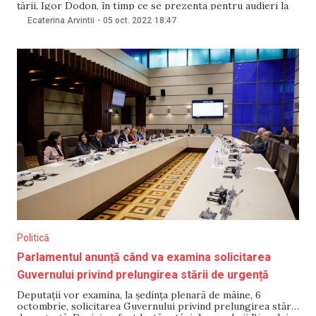
țării, Igor Dodon, în timp ce se prezenta pentru audieri la
Procuratura Anticorupție (PA). Igor Dodon a publicat un
Ecaterina Arvintii
-
05 oct. 2022
18:47
document semnat de șeful Inspectoratului de Poliție
Buiucani, Oleg Bîrliba, în care
Politică
Parlamentul anunță când va examina solicitarea
Guvernului privind prelungirea stării de urgență
Deputații vor examina, la ședința plenară de mâine, 6
octombrie, solicitarea Guvernului privind prelungirea stării