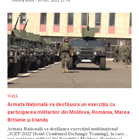
Viorica Rusu
-
05 oct. 2022
21:18
pentru 30 de zile. Suspecții, șapte la număr, cu vârstele
cuprinse între 30 și 35
Viață
Armata Națională va desfășura un exercițiu cu
participarea militarilor din Moldova, România, Marea
Britanie și Irlanda
Armata Națională va desfășura exercițiul multinațional
„JCET-2022”(Joint Combined Exchange Training), la care
vor participa militari din Republica Moldova, România și