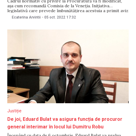
Cadrul normativ cu privire la Procuratură va fi modificat,
așa cum recomandă Comisia de la Veneția. Inițiativa
legislativă care prevede îmbunătățirea acestuia a primit aviz
pozitiv din partea Guvernului. Principalele modificări se
Ecaterina Arvintii
-
05 oct. 2022
17:32
referă la interimatul funcției de procuror general, modul de
constituire a Comisiei de evaluare a performanțelor
procurorului general,
Justiție
De joi, Eduard Bulat va asigura funcția de procuror
general interimar în locul lui Dumitru Robu
Începând cu data de 6 octombrie, Eduard Bulat va prelua