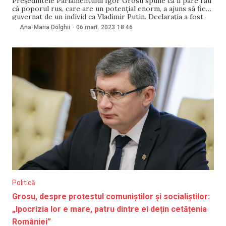
Președintele Parlamentului Igor Grosu spune că îi pare rău
că poporul rus, care are un potențial enorm, a ajuns să fie
guvernat de un individ ca Vladimir Putin. Declarația a fost
făcută în cadrul ediției, din 6 martie, a emisiunii „La 360 de
Ana-Maria Dolghii
-
06 mart. 2023
18:46
grade”, de la Radio Moldova. „Mie îmi
Politică
Grosu, despre protestul comuniștilor și socialiștilor:
„Ipocrizia lor e mare, patru dintre ei dețin cetățenia
României”