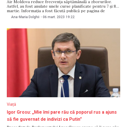
Air Moldova reduce frecvența săptămânală a zborurilor.
Astfel, au fost anulate unele curse planificate pentru 7 și 8
martie. Informația a fost făcută publică pe pagina de
Facebook a operatorului aerian. Air Moldova a anulat
Ana-Maria Dolghii
-
06 mart. 2023
19:22
zborurile din și spre Dusseldorf, Paris, Istanbul, planificate
pentru date de 7 martie. De asemenea,
Viață
Igor Grosu: „Mie îmi pare rău că poporul rus a ajuns
să fie guvernat de indivizi ca Putin”