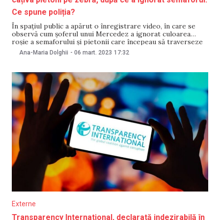
Ce spune poliția?
În spațiul public a apărut o înregistrare video, în care se
observă cum șoferul unui Mercedez a ignorat culoarea
roșie a semaforului și pietonii care începeau să traverseze
strada și și-a continuat calea chiar în fața acestora. Ulterior,
Ana-Maria Dolghii
-
06 mart. 2023
17:32
el a debarcat pasagerii în stație și și-a continuat mersul.
Momentul a
Externe
Transparency International, declarată indezirabilă în