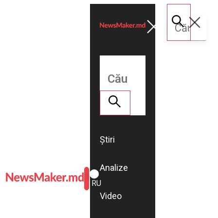
Știri
Analize
ROMÂNĂ
RU
Video