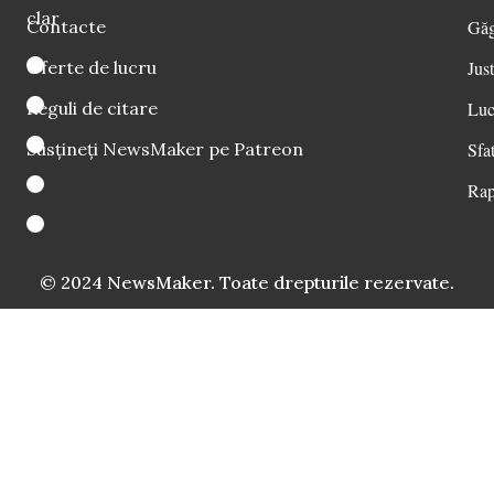
clar
Contacte
Găg
Oferte de lucru
Just
Reguli de citare
Luc
Susțineți NewsMaker pe Patreon
Sfat
Rap
© 2024 NewsMaker. Toate drepturile rezervate.