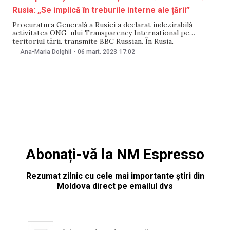
Rusia: „Se implică în treburile interne ale țării”
Procuratura Generală a Rusiei a declarat indezirabilă
activitatea ONG-ului Transparency International pe
teritoriul țării, transmite BBC Russian. În Rusia,
binecunoscuta organizație internațională, specializată în
Ana-Maria Dolghii
-
06 mart. 2023
17:02
combaterea corupției, activează sub numele de
Transparency International-R. Încă din aprilie 2015,
Ministerul rus al Justiției a adăugat Transparency
International-R, o organizație non-profit autonomă, în
registrul
Abonați-vă la NM Espresso
Rezumat zilnic cu cele mai importante știri din
Moldova direct pe emailul dvs