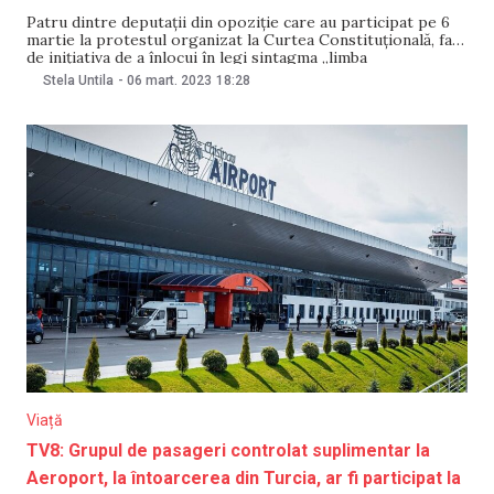
Patru dintre deputații din opoziție care au participat pe 6
martie la protestul organizat la Curtea Constituțională, față
de inițiativa de a înlocui în legi sintagma „limba
moldovenească/de stat” cu „limba română” sunt și cetățeni
Stela Untila
-
06 mart. 2023
18:28
ai României. Declarația a fost făcută de către președintele
Parlamentului Igor Grosu, la Radio Moldova.
Viață
TV8: Grupul de pasageri controlat suplimentar la
Aeroport, la întoarcerea din Turcia, ar fi participat la