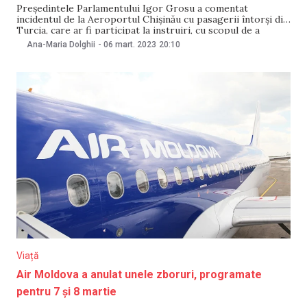
Președintele Parlamentului Igor Grosu a comentat
incidentul de la Aeroportul Chișinău cu pasagerii întorși din
Turcia, care ar fi participat la instruiri, cu scopul de a
provoca eventuale dezordini la protestele organizate de
Ana-Maria Dolghii
-
06 mart. 2023
20:10
Partidul „ȘOR”. Potrivit lui, tinerii fac parte din arsenalul de
instrumente folosit de formațiunea „ȘOR” pentru a
Viață
Air Moldova a anulat unele zboruri, programate
pentru 7 și 8 martie