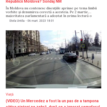
Republicii Moldova? Sondaj NM
În Moldova nu contenesc discuțiile aprinse pe tema limbii
vorbite și denumirea corectă a acesteia. Pe 2 martie,
majoritatea parlamentară a adoptat în prima lectură o
inițiativă care prevede înlocuirea sintagmei „limba de
Stela Untila
-
06 mart. 2023
18:01
stat/moldovenească” din toate legile, inclusiv din
Constituție. Blocul Comuniștilor și Socialiștilor a protestat
chiar în timpul procedurii
Viață
(VIDEO) Un Mercedez a fost la un pas de a tampona
câțiva pietoni pe zebră, după ce a ignorat semaforul.