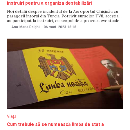
instruiri pentru a organiza destabilizări
Noi detalii despre incidentul de la Aeroportul Chișinău cu
pasagerii întorși din Turcia. Potrivit surselor TV8, aceștia
au participat la instruiri, cu scopul de a provoca eventuale
dezordini la protestele organizate de Partidul Șor în
Ana-Maria Dolghii
-
06 mart. 2023
18:18
centrul Capitalei. Solicitați pentru un comentariu
reprezentanții Serviciului de Informații și Securitate (SIS) au
declarat
Viață
Cum trebuie să se numească limba de stat a