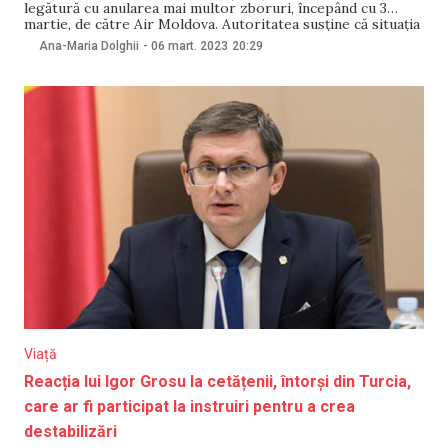
legătură cu anularea mai multor zboruri, începând cu 3
martie, de către Air Moldova. Autoritatea susține că situația
se datorează unei aeronave intrată la mentenanță planificată
Ana-Maria Dolghii
-
06 mart. 2023
20:29
și staționarea la sol a altor două aeronave, din rețeaua de
zboruri a companiei
Viață
Reacția lui Igor Grosu la cetățenii, întorși din Turcia,
care ar fi participat la instruiri pentru a crea
destabilizări