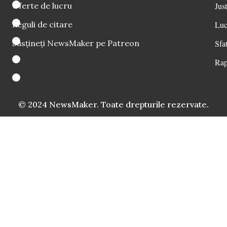
Oferte de lucru
Just
Reguli de citare
Luc
Susțineți NewsMaker pe Patreon
Sfat
Rap
© 2024 NewsMaker. Toate drepturile rezervate.