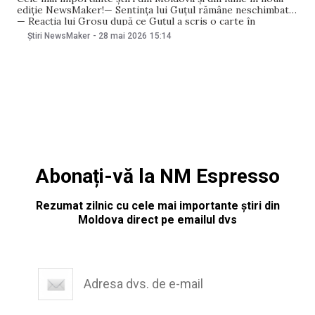
ediție NewsMaker!— Sentința lui Guțul rămâne neschimbată
— Reacția lui Grosu după ce Guțul a scris o carte în
penitenciar— Referendum pentru școli și reforma APL?—
Știri NewsMaker
-
28 mai 2026
15:14
Ce l-a apucat? Ceban, scos forțat din plenul parlamentului—
Fermierii dau ultimatum autorităților: protestele
Abonați-vă la NM Espresso
Rezumat zilnic cu cele mai importante știri din
Moldova direct pe emailul dvs