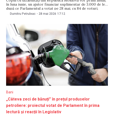
Copiii cu dizabilități din Republica Moldova vor primi anual,
în luna iunie, un ajutor financiar suplimentar de 3.000 de lei,
după ce Parlamentul a votat pe 28 mai, cu 84 de voturi,
proiectul de lege care prevede această măsură. Plata va fi
Dumitru Petruleac
-
28 mai 2026
17:12
acordată automat, fără a fi necesară depunerea unei
Bani
„Câteva zeci de bănuți” în prețul produselor
petroliere: proiectul votat de Parlament în prima
lectură și reacții în Legislativ