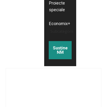
Proiecte
speciale
Economix+
Subcategorii
Susține
NM