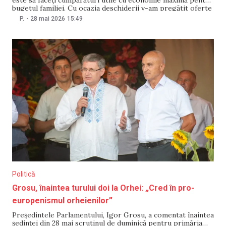
bugetul familiei. Cu ocazia deschiderii v-am pregătit oferte
cu adevărat speciale: prețuri en-gros corecte la cele mai
P.
-
28 mai 2026
15:49
căutate produse și cadouri garantate pentru fiecare
cumpărător! Uitați de plățile în
Politică
Grosu, înaintea turului doi la Orhei: „Cred în pro-
europenismul orheienilor”
Președintele Parlamentului, Igor Grosu, a comentat înaintea
ședinței din 28 mai scrutinul de duminică pentru primăria