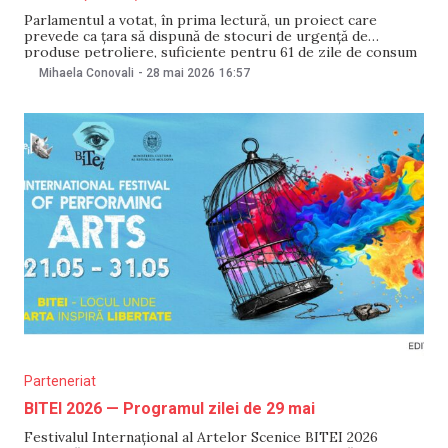
Parlamentul a votat, în prima lectură, un proiect care
prevede ca țara să dispună de stocuri de urgență de
produse petroliere, suficiente pentru 61 de zile de consum
intern sau echivalentul a cel puțin 90 de zile de importuri
Mihaela Conovali
-
28 mai 2026
16:57
nete. Proiectul prevede și instituirea unui aport al
consumatorilor, inclus în
Parteneriat
BITEI 2026 — Programul zilei de 29 mai
Festivalul Internațional al Artelor Scenice BITEI 2026