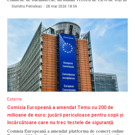
ultimii 10 ani, potrivit datelor Comisiei Naționale de
Dumitru Petruleac
-
28 mai 2026
18:56
Examinare, publicate pe 28 mai de Ministerul Educației.
Concret, 3.791 de absolvenți
Externe
Comisia Europeană a amendat Temu cu 200 de
milioane de euro: jucării periculoase pentru copii și
încărcătoare care nu trec testele de siguranță
Comisia Europeană a amendat platforma de comerț online