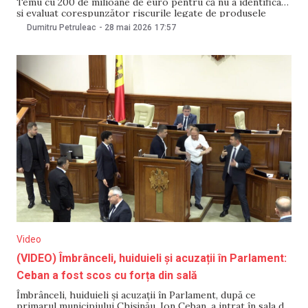
Temu cu 200 de milioane de euro pentru că nu a identificat
și evaluat corespunzător riscurile legate de produsele
ilegale vândute pe platformă, care afectează consumatorii
Dumitru Petruleac
-
28 mai 2026
17:57
din Uniunea Europeană. Decizia a fost emisă pe 28 mai, în
temeiul Regulamentului privind serviciile digitale
Video
(VIDEO) Îmbrânceli, huiduieli și acuzații în Parlament:
Ceban a fost scos cu forța din sală
Îmbrânceli, huiduieli și acuzații în Parlament, după ce
primarul municipiului Chișinău, Ion Ceban, a intrat în sala de