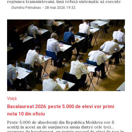
regiunea transnistreană, însă refuză sistematic să execute
deciziile instanței, potrivit unui raport publicat pe 28 mai de
Dumitru Petruleac
-
28 mai 2026
19:32
organizația Promo-LEX. Din 2004 și până în mai 2026,
CtEDO a examinat 65 de dosare privind
Viață
Bacalaureat 2026: peste 5.000 de elevi vor primi
nota 10 din oficiu
Peste 5.000 de absolvenți din Republica Moldova vor fi
scutiți în acest an de susținerea unuia dintre cele trei
examene de bacalaureat, un număr record de elevi de top în