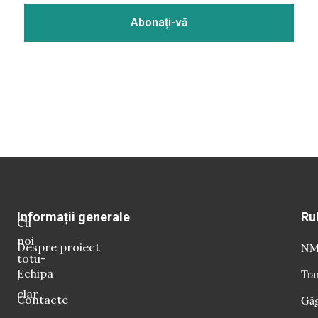
Informații generale
Ru
Cu
noi
Despre proiect
NM 
totu-
Echipa
Tra
i
clar
Contacte
Găg