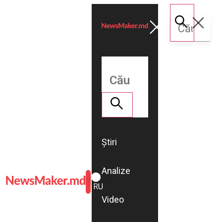
Știri
Analize
ROMÂNĂ
RU
Video