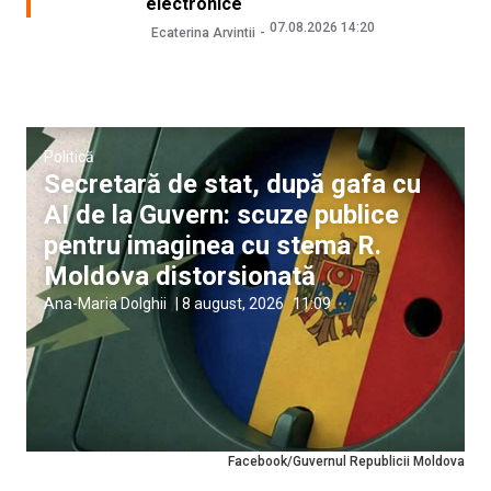
electronice
07.08.2026 14:20
Ecaterina Arvintii
Politică
Secretară de stat, după gafa cu
AI de la Guvern: scuze publice
pentru imaginea cu stema R.
Moldova distorsionată
Ana-Maria Dolghii
|
8 august, 2026
11:09
Facebook/Guvernul Republicii Moldova