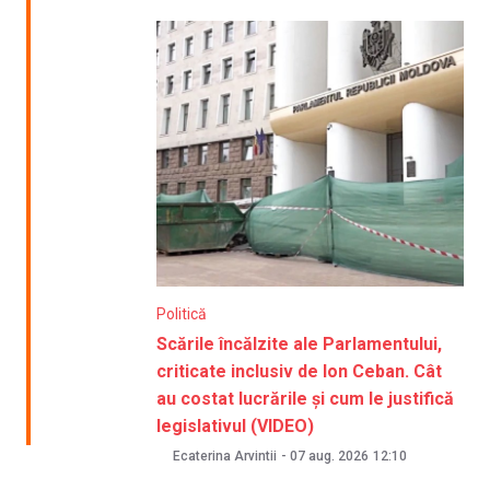
Politică
Scările încălzite ale Parlamentului,
criticate inclusiv de Ion Ceban. Cât
au costat lucrările și cum le justifică
legislativul (VIDEO)
Ecaterina Arvintii
-
07 aug. 2026
12:10