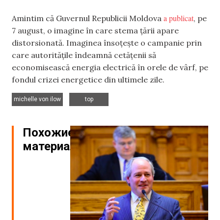
a publicat
Amintim că Guvernul Republicii Moldova
, pe
7 august, o imagine în care stema țării apare
distorsionată. Imaginea însoțește o campanie prin
care autoritățile îndeamnă cetățenii să
economisească energia electrică în orele de vârf, pe
fondul crizei energetice din ultimele zile.
,
michelle von ilow
top
Похожие
материалы