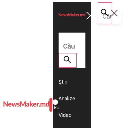
Știri
Analize
ROMÂNĂ
RU
Video