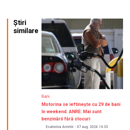
Știri
similare
Bani
Motorina se ieftinește cu 29 de bani
în weekend. ANRE: Mai sunt
benzinării fără stocuri
Ecaterina Arvintii
-
07 aug. 2026
14:33