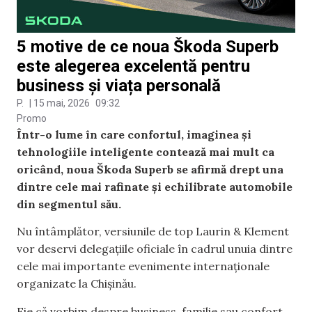
5 motive de ce noua Škoda Superb
este alegerea excelentă pentru
business și viața personală
P.
|
15 mai, 2026
09:32
Promo
Într-o lume în care confortul, imaginea și
tehnologiile inteligente contează mai mult ca
oricând, noua Škoda Superb se afirmă drept una
dintre cele mai rafinate și echilibrate automobile
din segmentul său.
Nu întâmplător, versiunile de top Laurin & Klement
vor deservi delegațiile oficiale în cadrul unuia dintre
cele mai importante evenimente internaționale
organizate la Chișinău.
Fie că vorbim despre business, familie sau confort