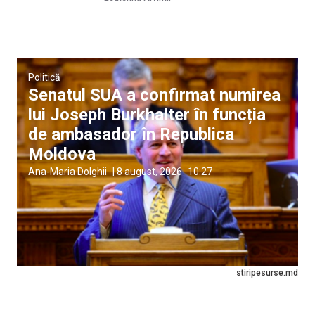
Politică
Senatul SUA a confirmat numirea
lui Joseph Burkhalter în funcția
de ambasador în Republica
Moldova
Ana-Maria Dolghii
|
8 august, 2026
10:27
stiripesurse.md