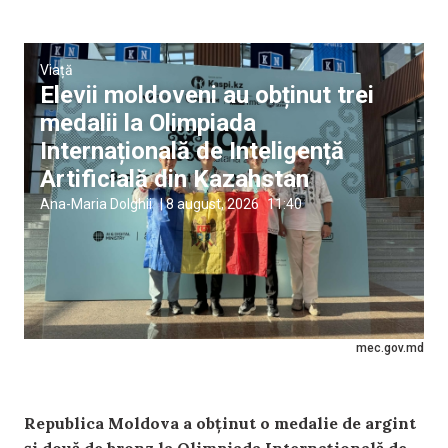
Viață
Elevii moldoveni au obținut trei
medalii la Olimpiada
Internațională de Inteligență
Artificială din Kazahstan
Ana-Maria Dolghii
|
8 august, 2026
11:40
mec.gov.md
Republica Moldova a obținut o medalie de argint
și două de bronz la Olimpiada Internațională de