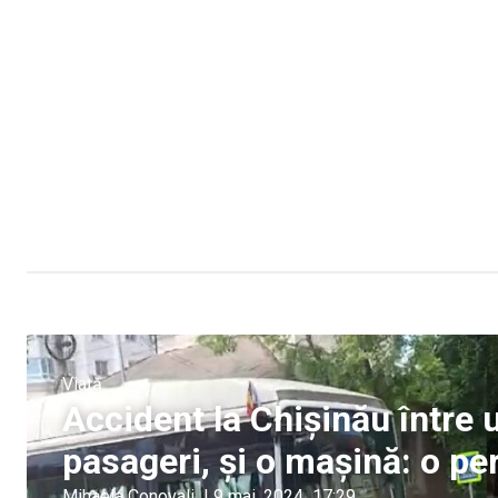
Viață
Accident la Chișinău între 
pasageri, și o mașină: o pe
Mihaela Conovali
|
9 mai, 2024
17:29