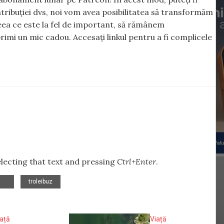
tribuției dvs, noi vom avea posibilitatea să transformăm
 ceea ce este la fel de important, să rămânem
rimi un mic cadou. Accesați linkul pentru a fi complicele
selecting that text and pressing
Ctrl+Enter
.
,
troleibuz
iață
Viață