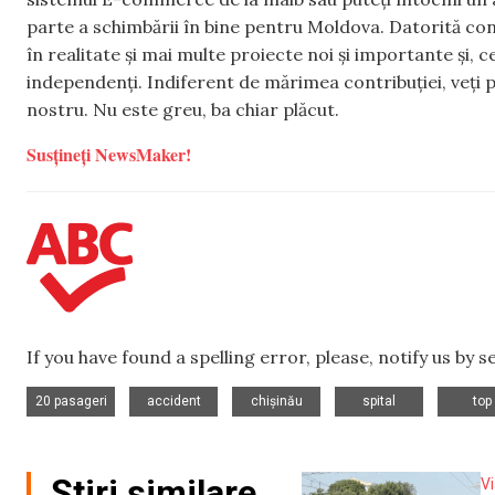
parte a schimbării în bine pentru Moldova. Datorită con
în realitate și mai multe proiecte noi și importante și,
independenți. Indiferent de mărimea contribuției, veți p
nostru. Nu este greu, ba chiar plăcut.
Susțineți NewsMaker!
If you have found a spelling error, please, notify us by 
,
,
,
,
20 pasageri
accident
chișinău
spital
top
Știri similare
V