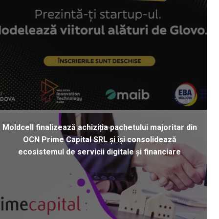
Moldcell finalizează achiziția pachetului majoritar din
OCN Prime Capital SRL și își consolidează
ecosistemul de servicii digitale și financiare