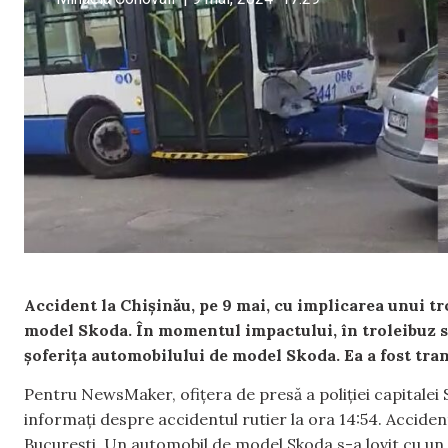
Accident la Chișinău, pe 9 mai, cu implicarea unui tr
model Skoda. În momentul impactului, în troleibuz se
șoferița automobilului de model Skoda. Ea a fost tran
Pentru NewsMaker, ofițera de presă a poliției capitalei 
informați despre accidentul rutier la ora 14:54. Accidentu
București. Un automobil de model Skoda s-a lovit cu un 