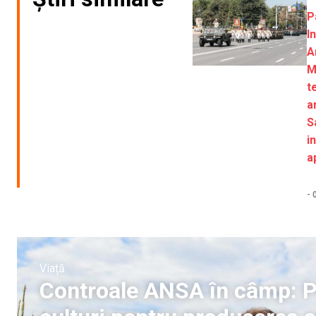
P
I
A
M
t
a
S
i
a
-
Viață
Controale ANSA în câmp: P