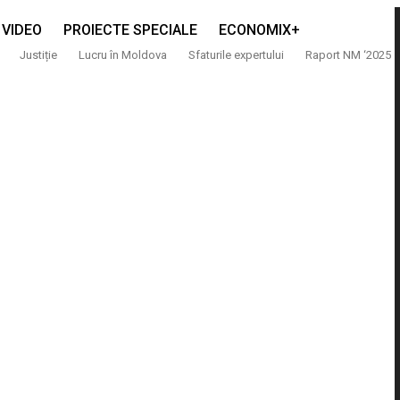
VIDEO
PROIECTE SPECIALE
ECONOMIX+
Justiție
Lucru în Moldova
Sfaturile expertului
Raport NM ‘2025