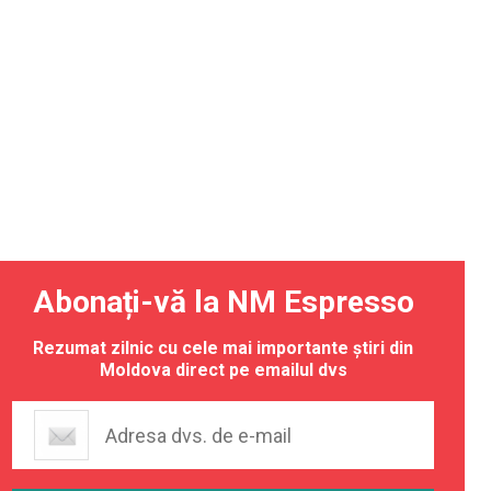
Abonați-vă la NM Espresso
Rezumat zilnic cu cele mai importante știri din
Moldova direct pe emailul dvs