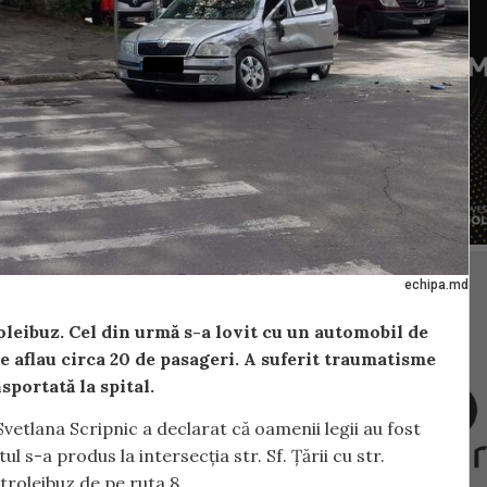
echipa.md
oleibuz. Cel din urmă s-a lovit cu un automobil de
 aflau circa 20 de pasageri. A suferit traumatisme
sportată la spital.
Svetlana Scripnic a declarat că oamenii legii au fost
l s-a produs la intersecția str. Sf. Țării cu str.
troleibuz de pe ruta 8.