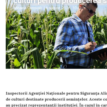
culturi pentru producerea s
Mihaela Conovali
|
6 august, 2026
10:41
Inspectorii Agenției Naționale pentru Siguranța Alim
de culturi destinate producerii semințelor. Aceste c
au precizat reprezentanții instituției. În cazul în c