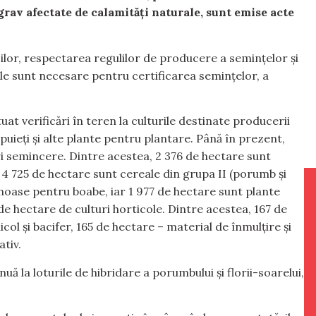
 grav afectate de calamități naturale, sunt emise acte
izilor, respectarea regulilor de producere a semințelor și
le sunt necesare pentru certificarea semințelor, a
uat verificări în teren la culturile destinate producerii
puieți și alte plante pentru plantare. Până în prezent,
ri semincere. Dintre acestea, 2 376 de hectare sunt
), 4 725 de hectare sunt cereale din grupa II (porumb și
inoase pentru boabe, iar 1 977 de hectare sunt plante
e hectare de culturi horticole. Dintre acestea, 167 de
ol și bacifer, 165 de hectare – material de înmulțire și
ativ.
uă la loturile de hibridare a porumbului și florii-soarelui,