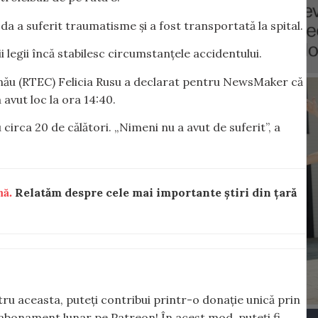
a a suferit traumatisme și a fost transportată la spital.
i legii încă stabilesc circumstanțele accidentului.
inău (RTEC) Felicia Rusu a declarat pentru NewsMaker că
avut loc la ora 14:40.
circa 20 de călători. „Nimeni nu a avut de suferit”, a
nă.
Relatăm despre cele mai importante știri din țară
ntru aceasta, puteți contribui printr-o donație unică prin
abonament lunar pe Patreon! În acest mod, puteți fi