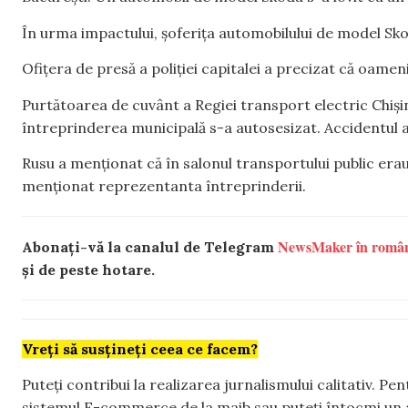
În urma impactului, șoferița automobilului de model Skod
Ofițera de presă a poliției capitalei a precizat că oameni
Purtătoarea de cuvânt a Regiei transport electric Chiș
întreprinderea municipală s-a autosesizat. Accidentul a 
Rusu a menționat că în salonul transportului public erau 
menționat reprezentanta întreprinderii.
NewsMaker în româ
Abonați-vă la canalul de Telegram
și de peste hotare.
Vreți să susțineți ceea ce facem?
Puteți contribui la realizarea jurnalismului calitativ. Pe
sistemul E-commerce de la maib sau puteți întocmi un 