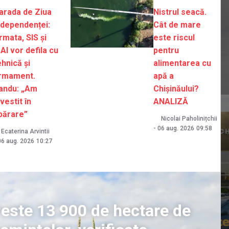
arada de Ziua
Nistrul seacă.
ndependenței:
Cât de mare
rmata, SIS și
este riscul
AI vor defila cu
pentru
ehnică și
alimentarea cu
rmament.
apă a
andu: „Am
Chișinăului?
nvestit în
ANALIZĂ
părare”
Nicolai Paholinițchii
-
06 aug. 2026
09:58
Ecaterina Arvintii
06 aug. 2026
10:27
este 13 900 de hectare de