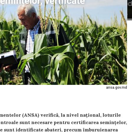
emințelor, verificate
ansa.gov.md
entelor (ANSA) verifică, la nivel național, loturile
ontroale sunt necesare pentru certificarea semințelor,
are sunt identificate abateri, precum îmburuienarea