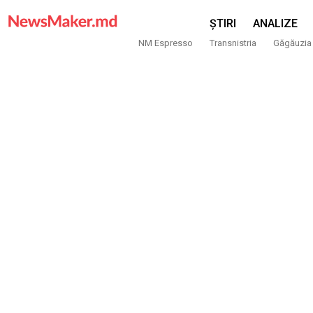
ȘTIRI
ANALIZE
NM Espresso
Transnistria
Găgăuzia