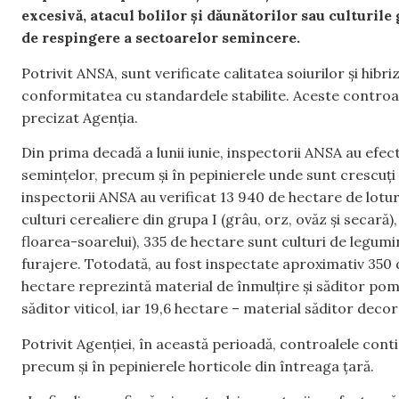
excesivă, atacul bolilor și dăunătorilor sau culturile
de respingere a sectoarelor semincere.
Potrivit ANSA, sunt verificate calitatea soiurilor și hibr
conformitatea cu standardele stabilite. Aceste controa
precizat Agenția.
Din prima decadă a lunii iunie, inspectorii ANSA au efect
semințelor, precum și în pepinierele unde sunt crescuți 
inspectorii ANSA au verificat 13 940 de hectare de lotu
culturi cerealiere din grupa I (grâu, orz, ovăz și secară
floarea-soarelui), 335 de hectare sunt culturi de legum
furajere. Totodată, au fost inspectate aproximativ 350 d
hectare reprezintă material de înmulțire și săditor pomic
săditor viticol, iar 19,6 hectare – material săditor decor
Potrivit Agenției, în această perioadă, controalele contin
precum și în pepinierele horticole din întreaga țară.