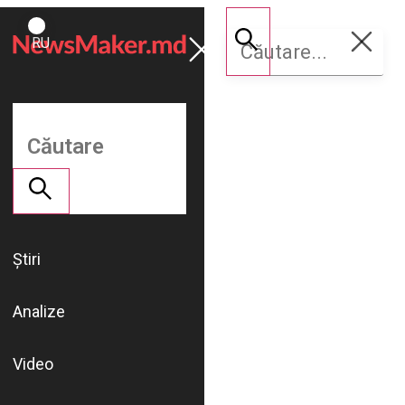
ROMÂNĂ
Susține
RU
NM
Știri
Analize
Video