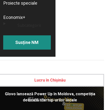
Proiecte speciale
Economix+
Subcategorii
Susține NM
Lucru în Chișinău
Glovo lansează Power Up în Moldova, competiția
dedicată startup-urilor locale