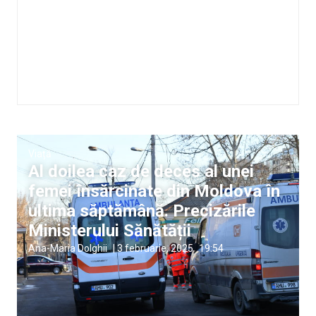
Viață
Al doilea caz de deces al unei
femei însărcinate din Moldova în
ultima săptămână. Precizările
Ministerului Sănătății
Ana-Maria Dolghii
|
3 februarie, 2025
19:54