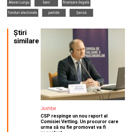
Alexei Lungu
bani
finanțare ilegală
,
,
fonduri electorale
partide
Șansă
Știri
similare
Justiție
CSP respinge un nou raport al
Comisiei Vetting. Un procuror care
urma să nu fie promovat va fi