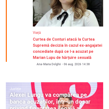
Viață
Curtea de Conturi atacă la Curtea
Supremă decizia în cazul ex-angajatei
concediate după ce l-a acuzat pe
Marian Lupu de hărțuire sexuală
Ana-Maria Dolghii
-
06 aug. 2026
14:38
Justiție
Alexei Lungu va compărea pe
banca acuzaților, într-un dosar
privind finanțarea ilegală a