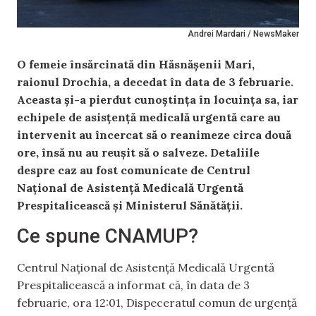
Andrei Mardari / NewsMaker
O femeie însărcinată din Hăsnășenii Mari,
raionul Drochia, a decedat în data de 3 februarie.
Aceasta și-a pierdut cunoștința în locuința sa, iar
echipele de asisțență medicală urgentă care au
intervenit au încercat să o reanimeze circa două
ore, însă nu au reușit să o salveze. Detaliile
despre caz au fost comunicate de Centrul
Național de Asistență Medicală Urgentă
Prespitalicească și Ministerul Sănătății.
Ce spune CNAMUP?
Centrul Național de Asistență Medicală Urgentă
Prespitalicească a informat că, în data de 3
februarie, ora 12:01, Dispeceratul comun de urgență