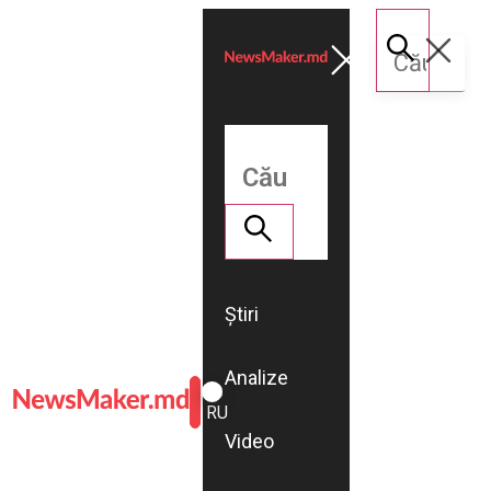
Știri
Analize
ROMÂNĂ
RU
Video