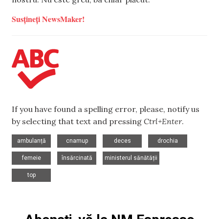
Susțineți NewsMaker!
If you have found a spelling error, please, notify us
by selecting that text and pressing
Ctrl+Enter
.
,
,
,
,
ambulanță
cnamup
deces
drochia
,
,
,
femeie
însărcinată
ministerul sănătății
top