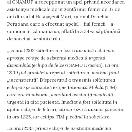
al CNAMUP a recepționat un apel privind acordarea
asistenței medicale de urgență unei femei de 37 de
ani din satul Hăsnășenii Mari, raionul Drochia.
Persoana care a efectuat apelul – fiul femeii – a
comunicat că mama sa, aflată la a 34-a săptămână
de sarcină, se simte rău.
„
La ora 12:02 solicitarea a fost transmisă celei mai
aproape echipe de asistență medicală urgentă
disponibilă (echipa de felceri SAMU Drochia). La ora
12:09 fiul gravidei a repetat solicitarea, motivul fiind
„inconștientă”. Dispeceratul a transmis solicitarea
echipei specializate Terapie Intensivă Mobilă (TIM),
care era în misiune, acordând asistență medicală
urgentă la altă pacientă. Imediat a fost solicitată în
ajutor echipa de felceri, căreia i s-a transmis pacienta
la ora 12:25, iar echipa TIM plecând la solicitare.
La ora 12:30, prima echipă de asistență medicală