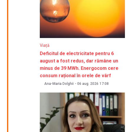
Viață
Deficitul de electricitate pentru 6
august a fost redus, dar rămâne un
minus de 39 MWh. Energocom cere
consum rațional în orele de vârf
Ana-Maria Dolghii
-
06 aug. 2026
17:08