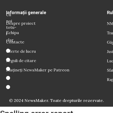
Informații generale
Ru
Cu
noi
Despre proiect
NM 
totu-
Echipa
Tra
i
clar
Contacte
Găg
Oferte de lucru
Just
Reguli de citare
Luc
Susțineți NewsMaker pe Patreon
Sfat
Rap
© 2024 NewsMaker. Toate drepturile rezervate.