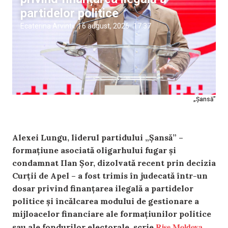
partidelor politice
Ecaterina Arvintii
|
6 august, 2026
17:37
„Șansă”
Alexei Lungu, liderul partidului „Șansă” –
formațiune asociată oligarhului fugar și
condamnat Ilan Șor, dizolvată recent prin decizia
Curții de Apel – a fost trimis în judecată într-un
dosar privind finanțarea ilegală a partidelor
politice și încălcarea modului de gestionare a
mijloacelor financiare ale formațiunilor politice
Rise Moldova
sau ale fondurilor electorale, scrie
.