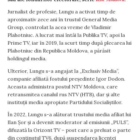
Jurnalist de profesie, Lungu a activat timp de
aproximativ zece ani în trustul General Media
Group, controlat la acea vreme de Vladimir
Plahotniuc. A lucrat mai întâi la Publika TV, apoi la
Prime TV, iar în 2019, la scurt timp după plecarea lui
Plahotniuc din Republica Moldova, a părăsit
holdingul media.
Ulterior, Lungu s-a angajat la „Exclusiv Media”,
companie afiliată fostului președinte Igor Dodon.
Aceasta administra postul NTV Moldova, care
retransmitea canalul rus NTV (HTB), dar și alte
instituții media apropiate Partidului Socialiștilor.
În 2022, Lungu s-a alăturat trustului media afiliat lui
Ilan Șor și a devenit moderator al emisiunii „PULS”,
difuzată la Orizont TV – post care a preluat o parte
din conținutul TV6, după suspendarea licenței