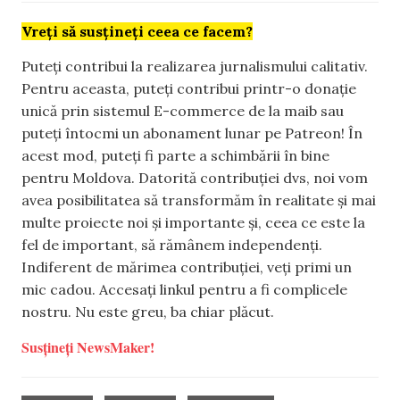
Vreți să susțineți ceea ce facem?
Puteți contribui la realizarea jurnalismului calitativ.
Pentru aceasta, puteți contribui printr-o donație
unică prin sistemul E-commerce de la maib sau
puteți întocmi un abonament lunar pe Patreon! În
acest mod, puteți fi parte a schimbării în bine
pentru Moldova. Datorită contribuției dvs, noi vom
avea posibilitatea să transformăm în realitate și mai
multe proiecte noi și importante și, ceea ce este la
fel de important, să rămânem independenți.
Indiferent de mărimea contribuției, veți primi un
mic cadou. Accesați linkul pentru a fi complicele
nostru. Nu este greu, ba chiar plăcut.
Susțineți NewsMaker!
,
,
,