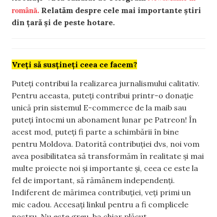
română.
Relatăm despre cele mai importante știri
din țară și de peste hotare.
Vreți să susțineți ceea ce facem?
Puteți contribui la realizarea jurnalismului calitativ.
Pentru aceasta, puteți contribui printr-o donație
unică prin sistemul E-commerce de la maib sau
puteți întocmi un abonament lunar pe Patreon! În
acest mod, puteți fi parte a schimbării în bine
pentru Moldova. Datorită contribuției dvs, noi vom
avea posibilitatea să transformăm în realitate și mai
multe proiecte noi și importante și, ceea ce este la
fel de important, să rămânem independenți.
Indiferent de mărimea contribuției, veți primi un
mic cadou. Accesați linkul pentru a fi complicele
nostru. Nu este greu, ba chiar plăcut.