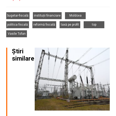
,
,
,
bugetar-fiscală
instituții financiare
Moldova
,
,
,
,
politica fiscală
reformă fiscală
taxă pe profit
top
Vasile Tofan
Știri
similare