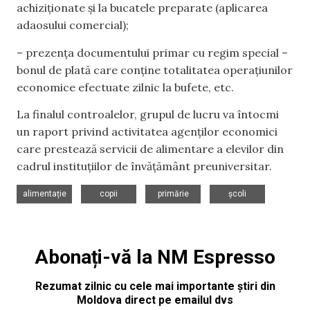
achiziționate și la bucatele preparate (aplicarea
adaosului comercial);
– prezența documentului primar cu regim special –
bonul de plată care conține totalitatea operațiunilor
economice efectuate zilnic la bufete, etc.
La finalul controalelor, grupul de lucru va întocmi
un raport privind activitatea agenților economici
care prestează servicii de alimentare a elevilor din
cadrul instituțiilor de învățământ preuniversitar.
,
,
,
alimentație
copii
primărie
școli
Abonați-vă la NM Espresso
Rezumat zilnic cu cele mai importante știri din
Moldova direct pe emailul dvs