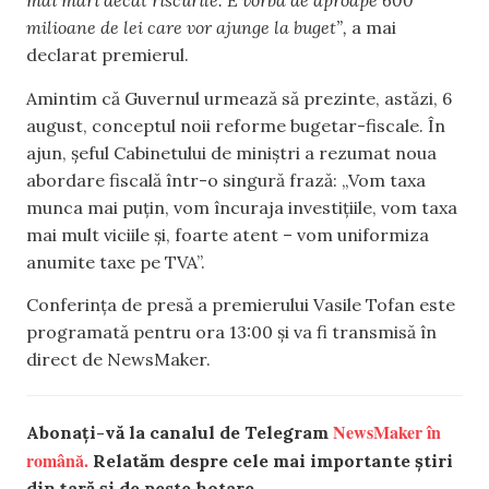
mai mari decât riscurile. E vorba de aproape 600
milioane de lei care vor ajunge la buget”,
a mai
declarat premierul.
Amintim că Guvernul urmează să prezinte, astăzi, 6
august, conceptul noii reforme bugetar-fiscale. În
ajun, șeful Cabinetului de miniștri a rezumat noua
abordare fiscală într-o singură frază: „Vom taxa
munca mai puțin, vom încuraja investițiile, vom taxa
mai mult viciile și, foarte atent – vom uniformiza
anumite taxe pe TVA”.
Conferința de presă a premierului Vasile Tofan este
programată pentru ora 13:00 și va fi transmisă în
direct de NewsMaker.
NewsMaker în
Abonați-vă la canalul de Telegram
română.
Relatăm despre cele mai importante știri
din țară și de peste hotare.