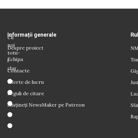
Informații generale
Ru
Cu
noi
Despre proiect
NM 
totu-
Echipa
Tra
i
clar
Contacte
Găg
Oferte de lucru
Just
Reguli de citare
Luc
Susțineți NewsMaker pe Patreon
Sfat
Rap