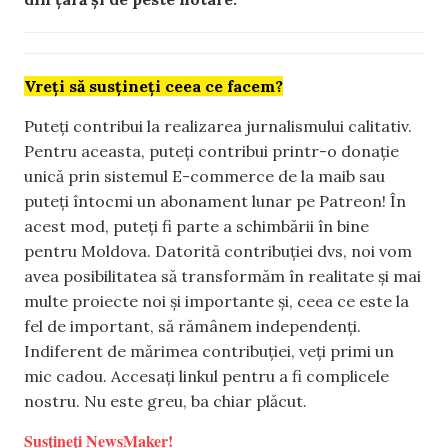
Vreți să susțineți ceea ce facem?
Puteți contribui la realizarea jurnalismului calitativ.
Pentru aceasta, puteți contribui printr-o donație
unică prin sistemul E-commerce de la maib sau
puteți întocmi un abonament lunar pe Patreon! În
acest mod, puteți fi parte a schimbării în bine
pentru Moldova. Datorită contribuției dvs, noi vom
avea posibilitatea să transformăm în realitate și mai
multe proiecte noi și importante și, ceea ce este la
fel de important, să rămânem independenți.
Indiferent de mărimea contribuției, veți primi un
mic cadou. Accesați linkul pentru a fi complicele
nostru. Nu este greu, ba chiar plăcut.
Susțineți NewsMaker!