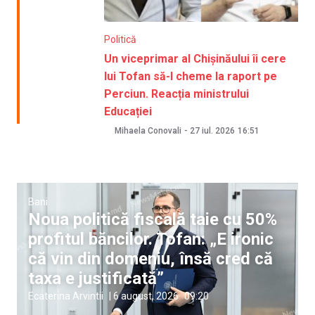
Politică
Un viceprimar al Chișinăului îi cere
lui Tofan să-l cheme la raport pe
Perciun. Reacția ministrului
Educației
Mihaela Conovali
-
27 iul. 2026
16:51
Bani
Noua politică fiscală taie cu 50%
profitul băncilor. Tofan: „E ironic
că vin din domeniu, însă cred că
taxa e justificată”
Ecaterina Arvintii
|
6 august, 2026
09:20