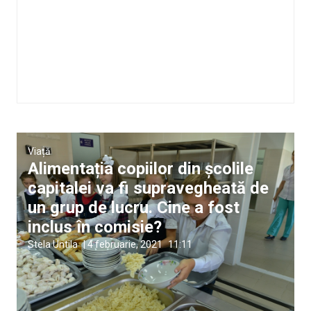
Viață
Alimentația copiilor din școlile
capitalei va fi supravegheată de
un grup de lucru. Cine a fost
inclus în comisie?
Stela Untila
|
4 februarie, 2021
11:11