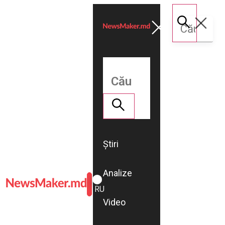
Știri
Analize
ROMÂNĂ
RU
Video