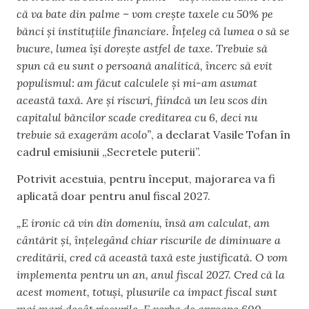
că va bate din palme – vom crește taxele cu 50% pe
bănci și instituțiile financiare. Înțeleg că lumea o să se
bucure, lumea își dorește astfel de taxe. Trebuie să
spun că eu sunt o persoană analitică, încerc să evit
populismul: am făcut calculele și mi-am asumat
această taxă. Are și riscuri, fiindcă un leu scos din
capitalul băncilor scade creditarea cu 6, deci nu
trebuie să exagerăm acolo”
, a declarat Vasile Tofan în
cadrul emisiunii „Secretele puterii”.
Potrivit acestuia, pentru început, majorarea va fi
aplicată doar pentru anul fiscal 2027.
„E ironic că vin din domeniu, însă am calculat, am
cântărit și, înțelegând chiar riscurile de diminuare a
creditării, cred că această taxă este justificată. O vom
implementa pentru un an, anul fiscal 2027. Cred că la
acest moment, totuși, plusurile ca impact fiscal sunt