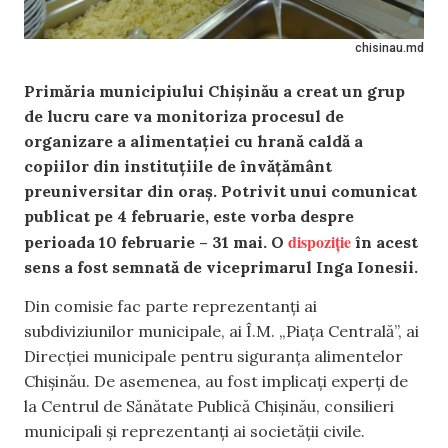
chisinau.md
Primăria municipiului Chișinău a creat un grup
de lucru care va monitoriza procesul de
organizare a alimentației cu hrană caldă a
copiilor din instituțiile de învățământ
preuniversitar din oraș. Potrivit unui comunicat
publicat pe 4 februarie, este vorba despre
dispoziție
perioada 10 februarie – 31 mai. O
în acest
sens a fost semnată de viceprimarul Inga Ionesii.
Din comisie fac parte reprezentanți ai
subdiviziunilor municipale, ai Î.M. „Piața Centrală”, ai
Direcției municipale pentru siguranța alimentelor
Chișinău. De asemenea, au fost implicați experți de
la Centrul de Sănătate Publică Chișinău, consilieri
municipali și reprezentanți ai societății civile.