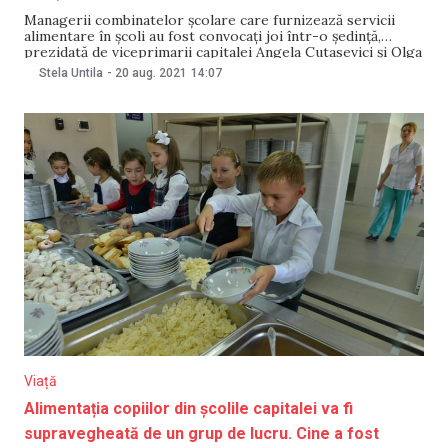
Managerii combinatelor școlare care furnizează servicii
alimentare în școli au fost convocați joi într-o ședință,
prezidată de viceprimarii capitalei Angela Cutasevici și Olga
Ursu. Potrivit unui comunicat de presă, în cadrul întrunirii
Stela Untila
-
20 aug. 2021
14:07
s-a discutat despre pregătirea procesului de alimentație a
elevilor către noul an de studii 2021-2022. Subiectul central
al
Viață
Alimentația copiilor din școlile capitalei va fi
supravegheată de un grup de lucru. Cine a fost