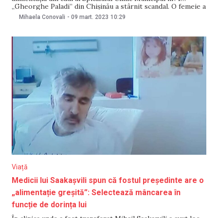
„Gheorghe Paladi” din Chişinău a stârnit scandal. O femeie a
publicat o imagine și un mesaj despre mâncarea oferită de
Mihaela Conovali
-
09 mart. 2023
10:29
instituție. Aceasta spune că „se gătește atât de prost, din
produse atât de
Viață
Medicii lui Saakașvili spun că fostul președinte are o
„alimentație greșită”: Selectează mâncarea în
funcție de dorința lui