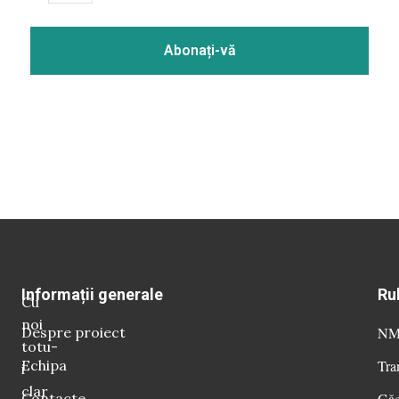
Informații generale
Ru
Cu
noi
Despre proiect
NM 
totu-
Echipa
Tra
i
clar
Contacte
Găg