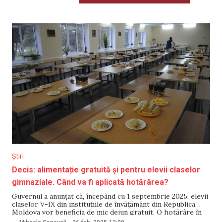
Știri
Decis: alimentație gratuită și pentru elevii claselor
gimnaziale. Când va fi aplicată hotărârea?
Guvernul a anunțat că, începând cu 1 septembrie 2025, elevii
claselor V-IX din instituțiile de învățământ din Republica
Moldova vor beneficia de mic dejun gratuit. O hotărâre în
acest sens a fost aprobată, pe 26 februarie, de Guvern.