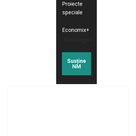
Proiecte
speciale
Economix+
Subcategorii
Susține
NM