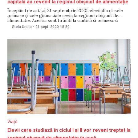
capitală au revenit la regimul obișnuit de alimentație
Începând de astăzi, 21 septembrie 2020, elevii din clasele
primare și cele gimnaziale revin la regimul obișnuit de
alimentație. Aceștia sunt hrăniți la cantină și primesc și
bucate calde, se arată într-un comunicat publicat de
Stela Untila
-
21 sept. 2020
15:50
primăria capitalei. Viceprimarul capitalei, Angela Cutasevici,
a informat luni, în cadrul ședinței operative, că săptămâna
Viață
Elevii care studiază în ciclul I și II vor reveni treptat la
regimul obișnuit de alimentație în școli