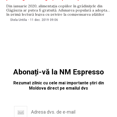
Din ianuarie 2020, alimentația copiilor în grădinițele din
Găgăuzia ar putea fi gratuită. Adunarea populară a adoptat
în primă lectură legea cu privire la compensarea plăților
achitate de părinți pentru mâncarea minorilor. Inițiativa a
Stela Untila
-
11 dec. 2019
09:06
fost votată în cadrul ședinței de ieri, 10 decembrie. Aceasta
a fost eliberată de comitetul executiv
Abonați-vă la NM Espresso
Rezumat zilnic cu cele mai importante știri din
Moldova direct pe emailul dvs