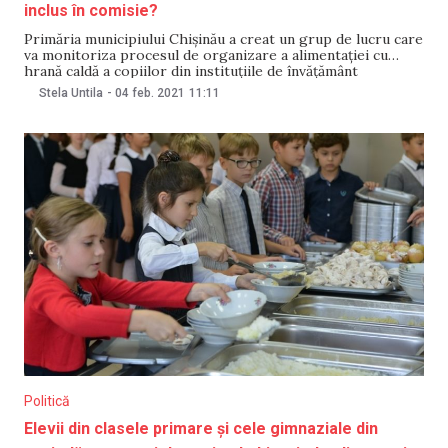
inclus în comisie?
Primăria municipiului Chișinău a creat un grup de lucru care
va monitoriza procesul de organizare a alimentației cu
hrană caldă a copiilor din instituțiile de învățământ
preuniversitar din oraș. Potrivit unui comunicat publicat pe
Stela Untila
-
04 feb. 2021
11:11
4 februarie, este vorba despre perioada 10 februarie – 31
mai. O dispoziție în acest sens
Politică
Elevii din clasele primare și cele gimnaziale din