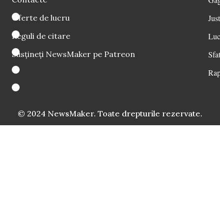
Oferte de lucru
Just
Reguli de citare
Luc
Susțineți NewsMaker pe Patreon
Sfat
Rap
© 2024 NewsMaker. Toate drepturile rezervate.