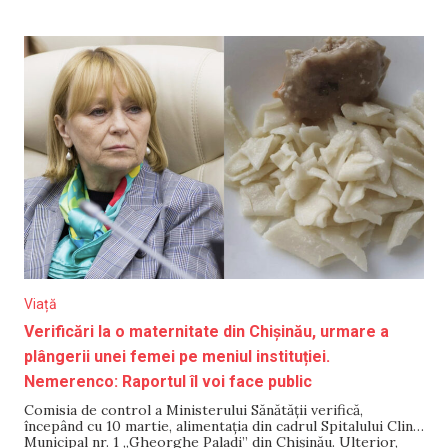
trebui transportată, către grădinițe, în recipiente
alimentare speciale cu asigurarea temperaturii bucatelor.
Pe 3
Viață
Verificări la o maternitate din Chișinău, urmare a
plângerii unei femei pe meniul instituției.
Nemerenco: Raportul îl voi face public
Comisia de control a Ministerului Sănătății verifică,
începând cu 10 martie, alimentația din cadrul Spitalului Clinic
Municipal nr. 1 „Gheorghe Paladi” din Chişinău. Ulterior,