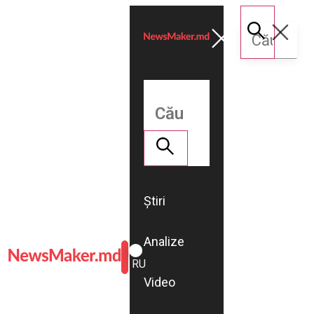
Știri
Analize
ROMÂNĂ
RU
Video