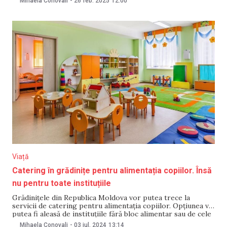
Mihaela Conovali
-
26 feb. 2025
12:00
„Măsura se referă la aproximativ 153 de mii de elevi și
reprezintă
Viață
Catering în grădinițe pentru alimentația copiilor. Însă
nu pentru toate instituțiile
Grădinițele din Republica Moldova vor putea trece la
servicii de catering pentru alimentația copiilor. Opțiunea va
putea fi aleasă de instituțiile fără bloc alimentar sau de cele
în care sunt dificultăți în prepararea bucatelor. Hrana va
Mihaela Conovali
-
03 iul. 2024
13:14