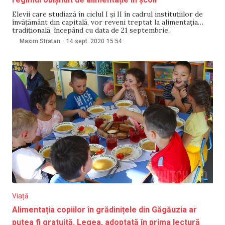
Elevii care studiază în ciclul I și II în cadrul instituțiilor de
învățământ din capitală, vor reveni treptat la alimentația
tradițională, începând cu data de 21 septembrie.
Viceprimarul capitalei, Angela Cutasevici, a informat luni, în
Maxim Stratan
-
14 sept. 2020
15:54
cadrul ședinței operative a Primăriei Chișinău, că
modificările privind modul de alimentare a copiilor vor
Viață
Alimentația copiilor în grădinițele din Găgăuzia ar
putea fi gratuită. Legea, adoptată în prima lectură