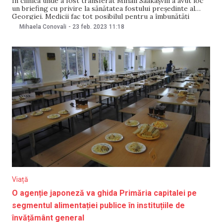
În clinica unde a fost transferat Mihail Saakașvili a avut loc
un briefing cu privire la sănătatea fostului președinte al
Georgiei. Medicii fac tot posibilul pentru a îmbunătăți
starea lui Saakașvili, deși el este „foarte slab, tot timpul se
Mihaela Conovali
-
23 feb. 2023
11:18
află la pat, îl dor membrele și suferă din această cauză”,
Viață
O agenție japoneză va ghida Primăria capitalei pe
segmentul alimentației publice în instituțiile de
învățământ general