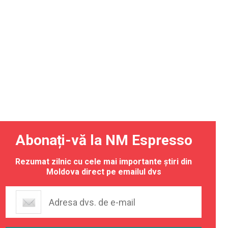
Abonați-vă la NM Espresso
Rezumat zilnic cu cele mai importante știri din
Moldova direct pe emailul dvs