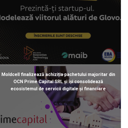
Moldcell finalizează achiziția pachetului majoritar din
OCN Prime Capital SRL și își consolidează
ecosistemul de servicii digitale și financiare