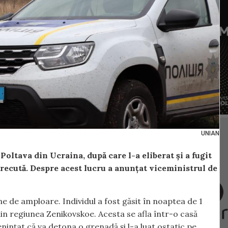
UNIAN
Poltava din Ucraina, după care l-a eliberat și a fugit
trecută. Despre acest lucru a anunțat viceministrul de
ne de amploare. Individul a fost găsit în noaptea de 1
din regiunea Zenikovskoe. Acesta se afla într-o casă
enințat că va detona o grenadă și l-a luat ostatic pe