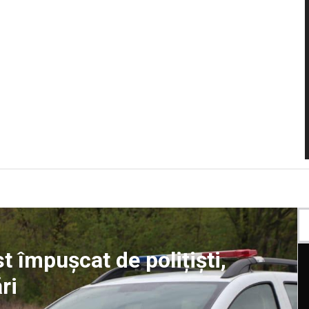
t împușcat de polițiști,
ri