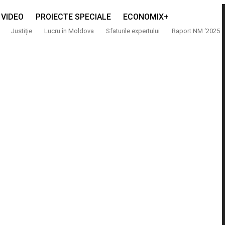
VIDEO
PROIECTE SPECIALE
ECONOMIX+
Justiție
Lucru în Moldova
Sfaturile expertului
Raport NM ‘2025