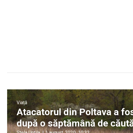
Viață
Atacatorul din Poltava a fos
după o săptămână de căută
Stela Untila
|
1 august, 2020
10:32