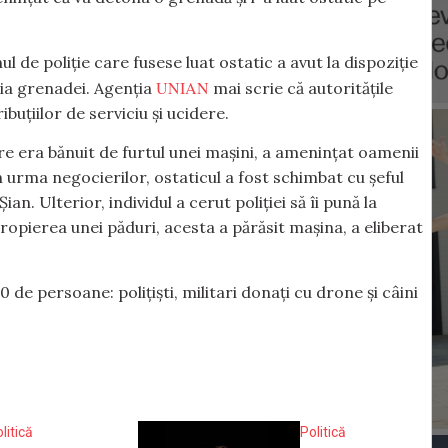
l de poliție care fusese luat ostatic a avut la dispoziție
UNIAN
zia grenadei. Agenția
mai scrie că autoritățile
buțiilor de serviciu și ucidere.
re era bănuit de furtul unei mașini, a amenințat oamenii
În urma negocierilor, ostaticul a fost schimbat cu șeful
ian. Ulterior, individul a cerut poliției să îi pună la
ropierea unei păduri, acesta a părăsit mașina, a eliberat
de persoane: polițiști, militari donați cu drone și câini
litică
Politică