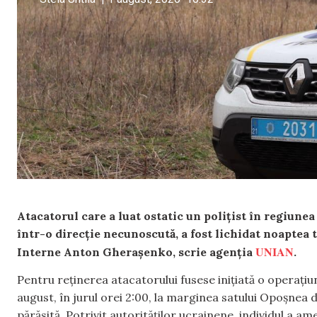
Atacatorul care a luat ostatic un polițist în regiunea 
într-o direcție necunoscută, a fost lichidat noaptea 
UNIAN
Interne Anton Gherașenko, scrie agenția
.
Pentru reținerea atacatorului fusese inițiată o operațiu
august, în jurul orei 2:00, la marginea satului Opoșnea 
părăsită. Potrivit autorităților ucrainene, individul a am