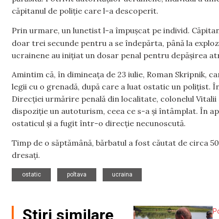
căpitanul de poliție care l-a descoperit.
Prin urmare, un lunetist l-a împușcat pe individ. Căpitanu
doar trei secunde pentru a se îndepărta, până la explo
ucrainene au inițiat un dosar penal pentru depășirea atri
Amintim că, în dimineața de 23 iulie, Roman Skripnik, ca
legii cu o grenadă, după care a luat ostatic un polițist. 
Direcției urmărire penală din localitate, colonelul Vitalii Ș
dispoziție un autoturism, ceea ce s-a și întâmplat. În ap
ostaticul și a fugit într-o direcție necunoscută.
Timp de o săptămână, bărbatul a fost căutat de circa 500 
dresați.
,
,
ostatic
poltava
ucraina
Știri similare
Po