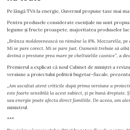
Pe lângă TVA la energie, Guvernul propune taxe mai mari
Pentru produsele considerate esențiale nu sunt propuse
legume și fructe proaspete, majoritatea produselor la
„Brânza moldovenească va rămâne la 8%. Mozzarella, pe de a
Mi se pare corect. Mi se pare just. Oamenii trebuie să aibă
devină o presiune prea mare pe cheltuielile casnice”,
a dec
Premierul a explicat că noul Cabinet de miniștri a revizu
versiune a proiectului politicii bugetar-fiscale, preze
„Am ascultat atent criticile după prima versiune a proiectu
este foarte sensibilă la acest subiect, și pe bună dreptate.
sau energie poate afecta direct familiile. De aceea, am al
ministrul.
***