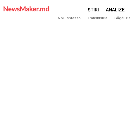
ȘTIRI
ANALIZE
NM Espresso
Transnistria
Găgăuzia