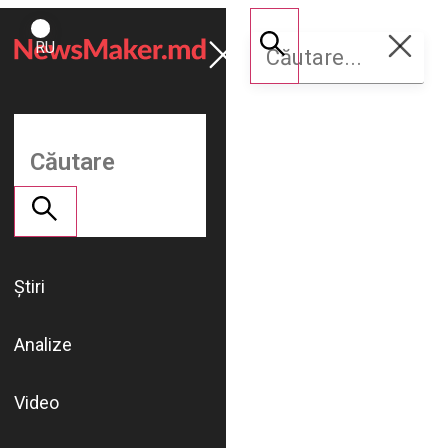
ROMÂNĂ
Susține
RU
NM
Știri
Analize
Video