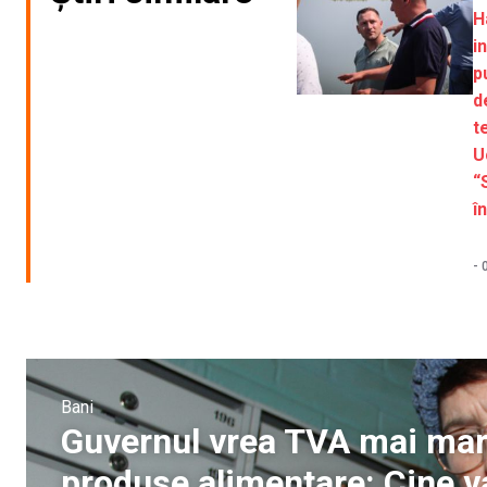
H
i
p
d
t
U
“
î
-
Bani
Guvernul vrea TVA mai mare
produse alimentare: Cine va