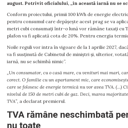
august. Potrivit oficialului, „în această iarnă nu se 
Conform proiectului, primii 100 kWh de energie electri
pentru consumul care depășește acest prag se va aplica
metri cubi consumați într-o lună vor rămâne taxați cu
plafon va fi aplicată cota de 20%. Pentru energia termi
Noile reguli vor intra în vigoare de la 1 aprilie 2027, 
va fi susținută de Cabinetul de miniștri și, ulterior, vot
iarnă, nu se schimbă nimic”.
„Un consumator, cu o casă mare, cu venituri mai mari, car
corect. O familie cu un apartament mic, care economisește
care se folosesc de energie termică nu vor avea TVA. (…) C
nivelul de 150 de metri cubi de gaz. Deci, marea majoritate 
TVA”,
a declarat premierul.
TVA rămâne neschimbată pent
nu toate