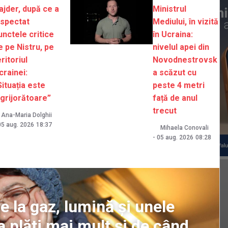
ajder, după ce a
Ministrul
nspectat
Mediului, în vizită
unctele critice
în Ucraina:
e pe Nistru, pe
nivelul apei din
eritoriul
Novodnestrovsk
crainei:
a scăzut cu
Situația este
peste 4 metri
ngrijorătoare”
față de anul
trecut
Ana-Maria Dolghii
05 aug. 2026
18:37
Mihaela Conovali
-
05 aug. 2026
08:28
 la gaz, lumină și unele
 plăti mai mult și de când