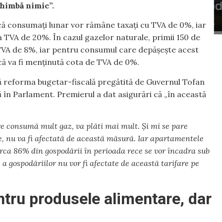
schimbă nimic”.
că consumați lunar vor rămâne taxați cu TVA de 0%, iar
 TVA de 20%. În cazul gazelor naturale, primii 150 de
 TVA de 8%, iar pentru consumul care depășește acest
că va fi menținută cota de TVA de 0%.
dacă reforma bugetar-fiscală pregătită de Guvernul Tofan
ată în Parlament. Premierul a dat asigurări că „în această
e consumă mult gaz, va plăti mai mult. Și mi se pare
, nu va fi afectată de această măsură. Iar apartamentele
irca 86% din gospodării în perioada rece se vor încadra sub
a gospodăriilor nu vor fi afectate de această tarifare pe
ru produsele alimentare, dar