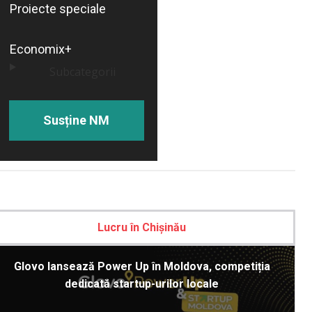
Proiecte speciale
Economix+
Subcategorii
Susține NM
Lucru în Chișinău
Glovo lansează Power Up în Moldova, competiția
dedicată startup-urilor locale