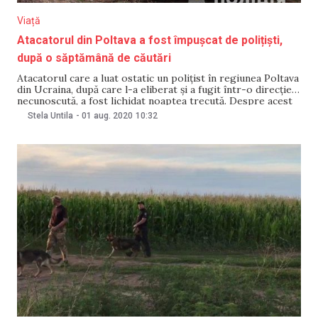
Viață
Atacatorul din Poltava a fost împușcat de polițiști,
după o săptămână de căutări
Atacatorul care a luat ostatic un polițist în regiunea Poltava
din Ucraina, după care l-a eliberat și a fugit într-o direcție
necunoscută, a fost lichidat noaptea trecută. Despre acest
lucru a anunțat viceministrul de Interne Anton Gherașenko,
Stela Untila
-
01 aug. 2020
10:32
scrie agenția UNIAN. Pentru reținerea atacatorului fusese
inițiată o operațiune de amploare. Individul