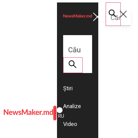
Știri
Analize
ROMÂNĂ
RU
Video