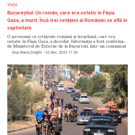
Viață
Bucureștiul: Un român, care era ostatic în Fâșia
Gaza, a murit. Încă trei cetățeni ai României se află în
captivitate
O persoană cu cetățenie română și israeliană, care era
ostatic în Fâșia Gaza, a decedat. Informația a fost confirmată
de Ministerul de Externe de la București, într-un comunicat
din 2 decembrie. Între timp, încă trei români rămân ostatici
Ana-Maria Dolghii
-
02 dec. 2023
11:56
în enclava controlată de gruparea teroristă palestiniană
Hamas. „În continuarea precizărilor transmise