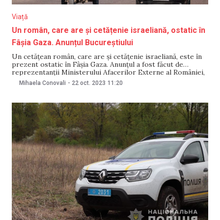
Viață
Un român, care are și cetățenie israeliană, ostatic în
Fâșia Gaza. Anunțul Bucureștiului
Un cetățean român, care are și cetățenie israeliană, este în
prezent ostatic în Fâșia Gaza. Anunțul a fost făcut de
reprezentanții Ministerului Afacerilor Externe al României,
pe 22 octombrie. Ministerul din România a declarat că a fost
Mihaela Conovali
-
22 oct. 2023
11:20
anunțat despre cetățeanul româno-israelian ținut ostatic în
Fâșia Gaza de autoritățile israeliene. „Potrivit