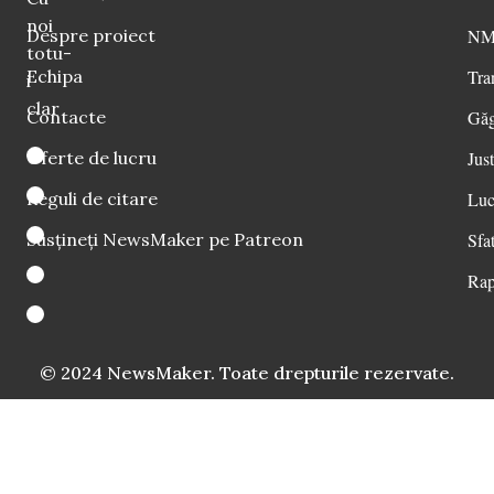
noi
Despre proiect
NM 
totu-
Echipa
Tra
i
clar
Contacte
Găg
Oferte de lucru
Just
Reguli de citare
Luc
Susțineți NewsMaker pe Patreon
Sfat
Rap
© 2024 NewsMaker. Toate drepturile rezervate.