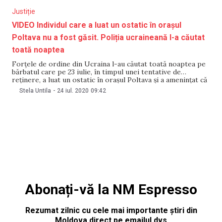
Justiție
VIDEO Individul care a luat un ostatic în orașul
Poltava nu a fost găsit. Poliția ucraineană l-a căutat
toată noaptea
Forțele de ordine din Ucraina l-au căutat toată noaptea pe
bărbatul care pe 23 iulie, în timpul unei tentative de
reținere, a luat un ostatic în orașul Poltava și a amenințat că
va detona o grenadă, scrie presa ucraineană. Căutările s-au
Stela Untila
-
24 iul. 2020
09:42
concentrat în jurul satului Velikii Bairak din regiunea
Mirgorodsk,
Abonați-vă la NM Espresso
Rezumat zilnic cu cele mai importante știri din
Moldova direct pe emailul dvs