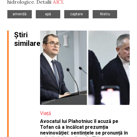
AICI
hidrologice. Detalii
.
,
,
,
amendă
apă
captare
Nistru
Știri
similare
Viață
Avocatul lui Plahotniuc îl acuză pe
Tofan că a încălcat prezumția
nevinovăției: sentințele se pronunță în