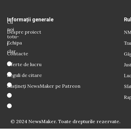
Informații generale
Ru
Cu
noi
Despre proiect
NM 
totu-
Echipa
Tra
i
clar
Contacte
Găg
Oferte de lucru
Just
Reguli de citare
Luc
Susțineți NewsMaker pe Patreon
Sfat
Rap
© 2024 NewsMaker. Toate drepturile rezervate.