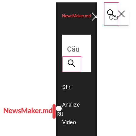
Știri
Analize
ROMÂNĂ
RU
Video