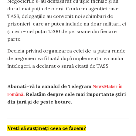
Negocierile s-au desfășurat cu ușile închise și au
durat mai puțin de o oră. Conform agenției ruse
TASS, delegațiile au convenit noi schimburi de
prizonieri, care ar putea include nu doar militari, ci
și civili – cel puțin 1.200 de persoane din fiecare
parte.
Decizia privind organizarea celei de-a patra runde
de negocieri va fi luată după implementarea noilor
înțelegeri, a declarat o sursă citată de TASS.
NewsMaker în
Abonați-vă la canalul de Telegram
română.
Relatăm despre cele mai importante știri
din țară și de peste hotare.
Vreți să susțineți ceea ce facem?