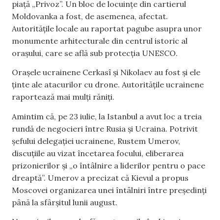
piață „Privoz”. Un bloc de locuințe din cartierul
Moldovanka a fost, de asemenea, afectat.
Autoritățile locale au raportat pagube asupra unor
monumente arhitecturale din centrul istoric al
orașului, care se află sub protecția UNESCO.
Orașele ucrainene Cerkasî și Nikolaev au fost și ele
ținte ale atacurilor cu drone. Autoritățile ucrainene
raportează mai mulți răniți.
Amintim că, pe 23 iulie, la Istanbul a avut loc a treia
rundă de negocieri între Rusia și Ucraina. Potrivit
șefului delegației ucrainene, Rustem Umerov,
discuțiile au vizat încetarea focului, eliberarea
prizonierilor și „o întâlnire a liderilor pentru o pace
dreaptă”. Umerov a precizat că Kievul a propus
Moscovei organizarea unei întâlniri între președinți
până la sfârșitul lunii august.