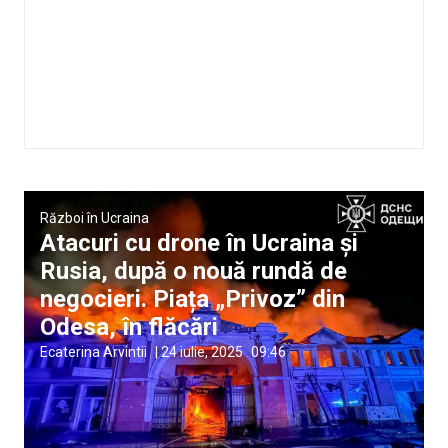
Război în Ucraina
Atacuri cu drone în Ucraina și
Rusia, după o nouă rundă de
negocieri. Piața „Privoz” din
Odesa, în flăcări
Ecaterina Arvintii
|
24 iulie, 2025
09:46