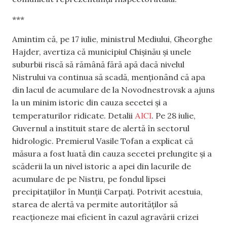
***
Amintim că, pe 17 iulie, ministrul Mediului, Gheorghe
Hajder, avertiza că municipiul Chișinău și unele
suburbii riscă să rămână fără apă dacă nivelul
Nistrului va continua să scadă, menționând că apa
din lacul de acumulare de la Novodnestrovsk a ajuns
la un minim istoric din cauza secetei și a
AICI
temperaturilor ridicate. Detalii
. Pe 28 iulie,
Guvernul a instituit stare de alertă în sectorul
hidrologic. Premierul Vasile Tofan a explicat că
măsura a fost luată din cauza secetei prelungite și a
scăderii la un nivel istoric a apei din lacurile de
acumulare de pe Nistru, pe fondul lipsei
precipitațiilor în Munții Carpați. Potrivit acestuia,
starea de alertă va permite autorităților să
reacționeze mai eficient în cazul agravării crizei