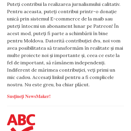
Puteți contribui la realizarea jurnalismului calitativ.
Pentru aceasta, puteți contribui printr-o donație
unică prin sistemul E-commerce de la maib sau
puteți întocmi un abonament lunar pe Patreon! În
acest mod, puteți fi parte a schimbării în bine
pentru Moldova. Datorită contribuției dvs, noi vom
avea posibilitatea să transformăm în realitate și mai
multe proiecte noi și importante și, ceea ce este la
fel de important, să rămânem independenți.
Indiferent de mărimea contribuției, veți primi un
mic cadou. Accesați linkul pentru a fi complicele
nostru. Nu este greu, ba chiar plăcut.
Susțineți NewsMaker!