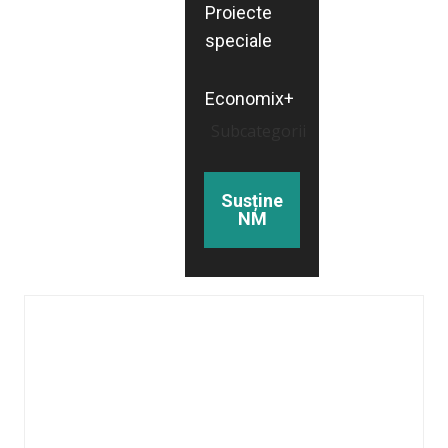
Proiecte
speciale
Economix+
Subcategorii
Susține
NM