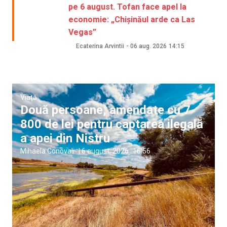
pe 6 august. Tofan face apel la
economie: „Chișinăul arde ca Las
Vegas”
Ecaterina Arvintii
-
06 aug. 2026
14:15
Viață
Două persoane, amendate cu 7
800 de lei pentru captarea ilegală
a apei din Nistru
Mihaela Conovali
|
6 august, 2026
16:56