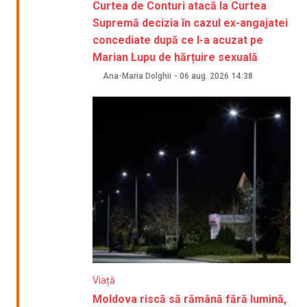
Curtea de Conturi atacă la Curtea
Supremă decizia în cazul ex-angajatei
concediate după ce l-a acuzat pe
Marian Lupu de hărțuire sexuală
Ana-Maria Dolghii
-
06 aug. 2026
14:38
Viață
Moldova riscă să rămână fără lumină,