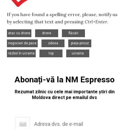
If you have found a spelling error, please, notify us
by selecting that text and pressing
Ctrl+Enter
.
,
,
,
atac cu drone
drone
flăcări
,
,
,
negocieri de pace
odesa
piața privoz
,
,
război în ucraina
top
ucraina
Abonați-vă la NM Espresso
Rezumat zilnic cu cele mai importante știri din
Moldova direct pe emailul dvs