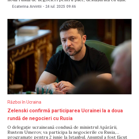
închise la Istanbul. Ministerul rus al Apărării a anunțat că a
Ecaterina Arvintii
-
24 iul. 2025
09:46
doborât, în această noapte, 21 de
Război în Ucraina
Zelenski confirmă participarea Ucrainei la a doua
rundă de negocieri cu Rusia
O delegație ucraineană condusă de ministrul Apărării,
Rustem Umerov, va participa la negocierile cu Rusia,
programate pentru 2 iunie la Istanbul. Anunțul a fost făcut