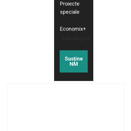
Proiecte
speciale
Economix+
Subcategorii
Susține
NM