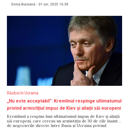
de președintele Ucrainei, Volodimir Zelenski. „Facem tot
Doina Buruiană
-
01 iun. 2025
16:38
posibilul pentru a ne apăra independența, statul și oamenii
noștri. Am stabilit sarcinile pentru perioada imediat
următoare și
Război în Ucraina
„Nu este acceptabil”: Kremlinul respinge ultimatumul
privind armistițiul impus de Kiev și aliații săi europeni
Kremlinul a respins luni ultimatumul impus de Kiev și aliații
săi europeni, care cereau un armistițiu de 30 de zile înainte
de negocierile directe între Rusia și Ucraina privind