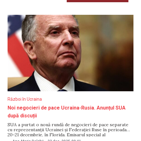
Război în Ucraina
Noi negocieri de pace Ucraina-Rusia. Anunțul SUA
după discuții
SUA a purtat o nouă rundă de negocieri de pace separate
cu reprezentanții Ucrainei și Federației Ruse în perioada
20-21 decembrie, în Florida. Emisarul special al
președintelui american, Steve Witkoff, a publicat două