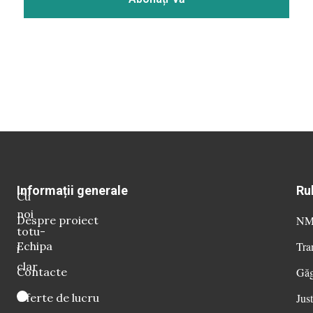
Informații generale
Ru
Cu
noi
Despre proiect
NM 
totu-
Echipa
Tra
i
clar
Contacte
Găg
Oferte de lucru
Just