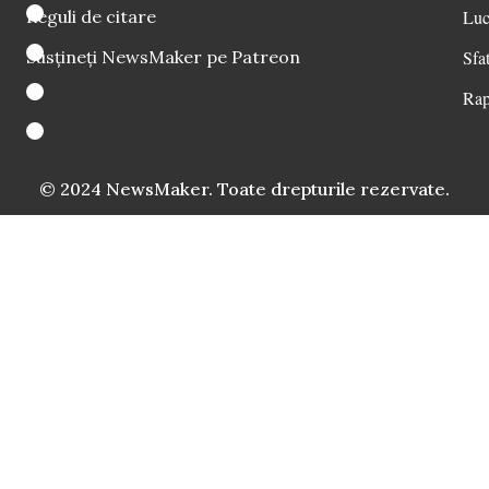
Reguli de citare
Luc
Susțineți NewsMaker pe Patreon
Sfat
Rap
© 2024 NewsMaker. Toate drepturile rezervate.