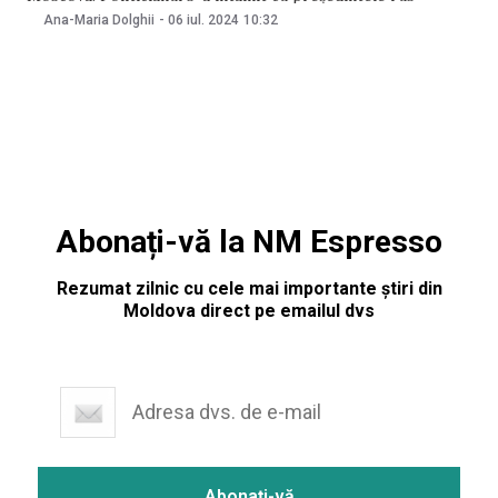
Vladimir Putin, cu care a discutat despre posibilitatea
Ana-Maria Dolghii
-
06 iul. 2024
10:32
negocierilor de pace cu Ucraina pentru încheierea invaziei
ruse. După discuțiile cu Putin, Orban
Abonați-vă la NM Espresso
Rezumat zilnic cu cele mai importante știri din
Moldova direct pe emailul dvs