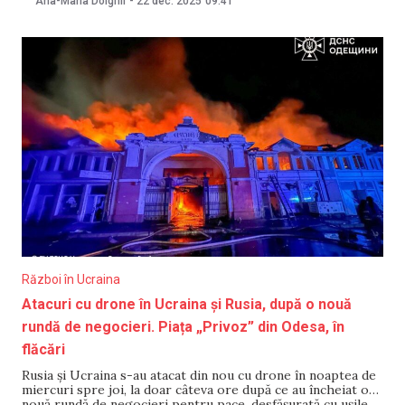
Ana-Maria Dolghii
-
22 dec. 2025
09:41
declarații aproape identice, numind întâlnirile „productive și
constructive”, relatează Meduza. După negocierile cu
secretarul Consiliului Național de
Război în Ucraina
Atacuri cu drone în Ucraina și Rusia, după o nouă
rundă de negocieri. Piața „Privoz” din Odesa, în
flăcări
Rusia și Ucraina s-au atacat din nou cu drone în noaptea de
miercuri spre joi, la doar câteva ore după ce au încheiat o
nouă rundă de negocieri pentru pace, desfășurată cu ușile