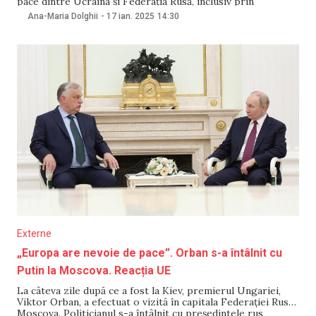
pace dintre Ucraina și Federația Rusă, inclusiv prin
desfășurarea de trupe britanice de menținere a păcii.
Ana-Maria Dolghii
-
17 ian. 2025
14:30
Precizarea a fost făcută într-un interviu pentru televiziunea
Sky News din 16 ianuarie. Starmer a
Externe
„Europa are nevoie de pace”. Orban s-a întâlnit cu
Putin la Moscova. Reacția UE
La câteva zile după ce a fost la Kiev, premierul Ungariei,
Viktor Orban, a efectuat o vizită în capitala Federației Ruse,
Moscova. Politicianul s-a întâlnit cu președintele rus