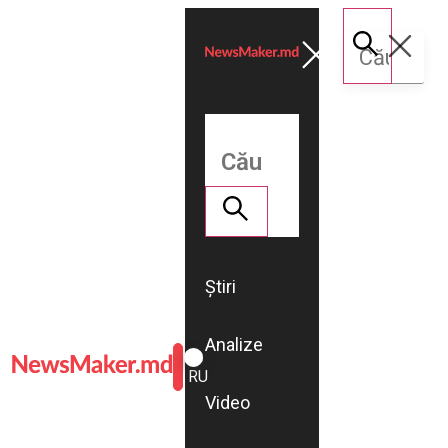
Știri
Analize
ROMÂNĂ
RU
Video