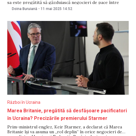
sa este pregătită să găzduiască negocieri de pace între
Rusia și Ucraina. Presa rusă a relatat că Erdogan a avut o
Doina Buruiană
-
11 mai 2025
14:52
convorbire telefonică cu președintele rus, în cadrul căreia
și-a exprimat disponibilitatea de a
Război în Ucraina
Marea Britanie, pregătită să desfășoare pacificatori
în Ucraina? Precizările premierului Starmer
Prim-ministrul englez, Keir Starmer, a declarat că Marea
Britanie își va asuma un „rol deplin” în orice negocieri de