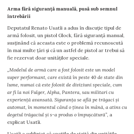
Arma fără siguranță manuală, pusă sub semnul
întrebării
Deputatul Renato Usatîi a adus în discuție tipul de
armă folosit, un pistol Glock, fără siguranță manual,
susținând că aceasta este o problemă recunoscută
în mai multe țări și că un astfel de pistol ar trebui să
fie rezervat doar unităților speciale.
„Modelul de armă care a fost folosit este un model
super performant, care există în peste 40 de state din
lume, numai că este folosit de diviziuni speciale, cum
ar fi la noi Fulger, Alpha, Pantera, sau militari cu
experiență avansată. Siguranța se află pe trăgaci și
automat, în momentul când o ținea în mână, a atins cu
degetul trăgaciul și s-a produs o împușcătură”,
a
explicat Usatîi.
Usatîi a subliniat că spațiile de vizită din unitățile