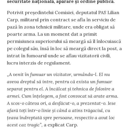
securitate națională, apărare și ordine publică.
Potrivit președintelui Comisiei, deputatul PAS Lilian
Carp, militarul prin contract se afla în serviciu de
pază în zona tehnicii militare, unde era obligat să
poarte arma. La un moment dat a primit
permisiunea superiorului să meargă să îl înlocuiască
pe colegul său, însă în loc să meargă direct la post, a
intrat în fumoarul unde se aflau vizitatorii civili,
lucru interzis de regulament.
„A venit în fumuar un vizitator, urmându-l. El nu
aveva dreptul să intre, pentru că exista un fumuar
separat pentru el. A încălcat și tehnica de folosire a
armei. Cum înțelegem, a fost convocat să arate arma.
A scos-o câteva ori, a desfăcut-o, a prezentat-o. Iese
afară toți într-o linie și când a atins trăgaciul, cu
țeava îndreptată spre persoane, respectiv a avut loc
acest caz tragic”,
a explicat Carp.