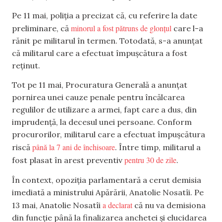
Pe 11 mai, poliția a precizat că, cu referire la date
minorul a fost pătruns de glonțul
preliminare, că
care l-a
rănit pe militarul în termen. Totodată, s-a anunțat
că militarul care a efectuat împușcătura a fost
reținut.
Tot pe 11 mai, Procuratura Generală a anunțat
pornirea unei cauze penale pentru încălcarea
regulilor de utilizare a armei, fapt care a dus, din
imprudență, la decesul unei persoane. Conform
procurorilor, militarul care a efectuat împușcătura
până la 7 ani de închisoare
riscă
. Între timp, militarul a
pentru 30 de zile
fost plasat în arest preventiv
.
În context, opoziția parlamentară a cerut demisia
imediată a ministrului Apărării, Anatolie Nosatîi. Pe
a declarat
13 mai, Anatolie Nosatîi
că nu va demisiona
din funcție până la finalizarea anchetei și elucidarea