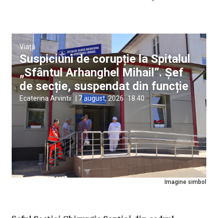
Viață
Suspiciuni de corupție la Spitalul
„Sfântul Arhanghel Mihail”. Șef
de secție, suspendat din funcție
Ecaterina Arvintii
|
7 august, 2026
18:40
Imagine simbol