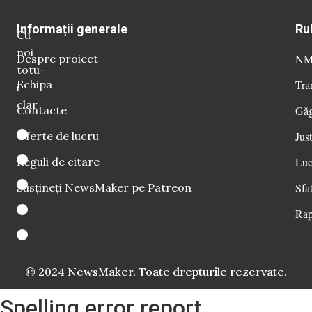
Informații generale
Ru
Cu
noi
Despre proiect
NM 
totu-
Echipa
Tra
i
clar
Contacte
Găg
Oferte de lucru
Just
Reguli de citare
Luc
Susțineți NewsMaker pe Patreon
Sfat
Rap
© 2024 NewsMaker. Toate drepturile rezervate.
Spelling error report