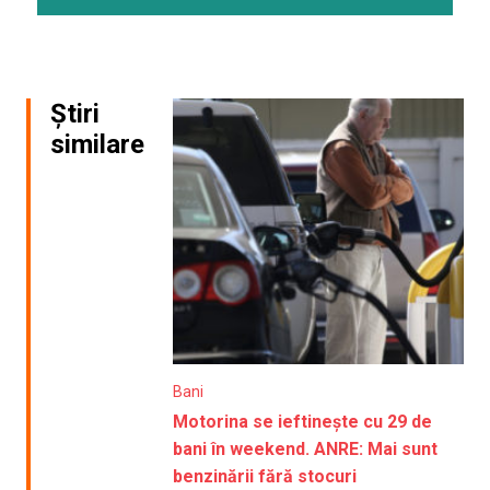
Știri
similare
Bani
Motorina se ieftinește cu 29 de
bani în weekend. ANRE: Mai sunt
benzinării fără stocuri