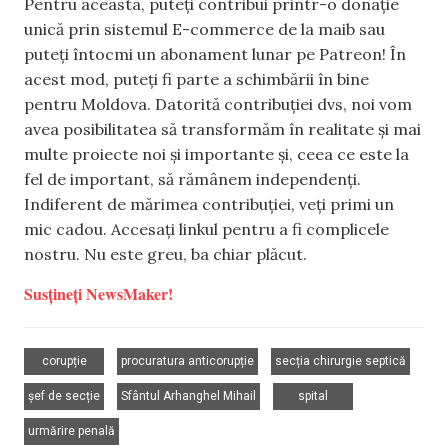
Pentru aceasta, puteți contribui printr-o donație
unică prin sistemul E-commerce de la maib sau
puteți întocmi un abonament lunar pe Patreon! În
acest mod, puteți fi parte a schimbării în bine
pentru Moldova. Datorită contribuției dvs, noi vom
avea posibilitatea să transformăm în realitate și mai
multe proiecte noi și importante și, ceea ce este la
fel de important, să rămânem independenți.
Indiferent de mărimea contribuției, veți primi un
mic cadou. Accesați linkul pentru a fi complicele
nostru. Nu este greu, ba chiar plăcut.
Susțineți NewsMaker!
,
,
,
corupție
procuratura anticorupție
secția chirurgie septică
,
,
,
șef de secție
Sfântul Arhanghel Mihail
spital
urmărire penală