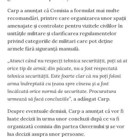
Carp a anunțat că Comisia a formulat mai multe
recomandări, printre care organizarea unor spații
amenajate și controlate pentru vizitele civililor în
unitățile militare și clarificarea regulamentelor
privind categoriile de militari care pot deține
armele fără siguranță manuală.
„Atunci când nu respecți tehnica securității, poți să ai
orice tip de armă; din păcate, nu a fost respectată
tehnica securității. Este foarte clar că nu poți folosi
arma îndreptată cu țeava spre cineva și a fost
încălcată orice normă de securitate. Procuratura
urmează să facă concluziile”,
a adăugat Carp.
Despre eventuale demisii, Carp a anunțat că vor fi
luate decizii în urma unor concluzii după ce va fi
organizată comisia din partea Guvernului și se vor
lua decizii asupra unor persoane.