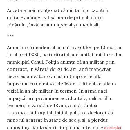
Acesta a mai menționat că militarii prezenți în
unitate au încercat să acorde primul ajutor
tânărului, însă nu sunt specialiști medicali.
***
Amintim că incidentul armat a avut loc pe 10 mai, în
jurul orei 13:30, pe teritoriul unei unități militare din
municipiul Cahul. Poliția anunța că un militar prin
contract, în vârstă de 20 de ani, ar fi manevrat
necorespunzător o armă în timp ce se afla
împreună cu un minor de 16 ani. Ultimul se afla în
vizită la un alt militar în termen. În urma unei
împușcături, preliminar accidentale, militarul în
termen, în vârstă de 18 ani, a fost rănit și
transportat la spital. Inițial, poliția a declarat că
minorul a intrat în stare de șoc și și-a pierdut
a decedat
cunoștința, iar la scurt timp după internare
.