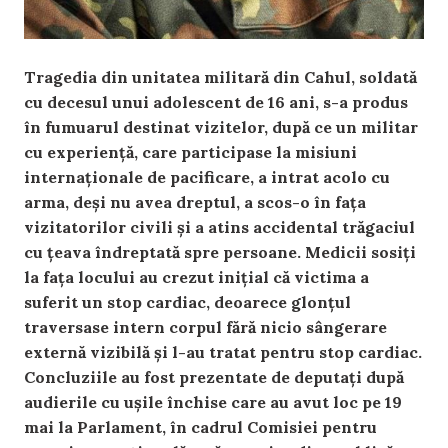
Tragedia din unitatea militară din Cahul, soldată
cu decesul unui adolescent de 16 ani, s-a produs
în fumuarul destinat vizitelor, după ce un militar
cu experiență, care participase la misiuni
internaționale de pacificare, a intrat acolo cu
arma, deși nu avea dreptul, a scos-o în fața
vizitatorilor civili și a atins accidental trăgaciul
cu țeava îndreptată spre persoane. Medicii sosiți
la fața locului au crezut inițial că victima a
suferit un stop cardiac,
deoarece glonțul
traversase intern corpul fără nicio sângerare
externă vizibilă și l-au tratat pentru stop cardiac.
Concluziile au fost prezentate de deputați după
audierile cu ușile închise care au avut loc pe 19
mai la Parlament, în cadrul Comisiei pentru