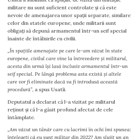
militare nu sunt suficient controlate și că este
nevoie de amenajarea unor spații separate, similare
celor din statele europene, unde militarii sunt
obligați să depună armamentul într-un seif special
înainte de întâlnirile cu civilii.
„În spațiile amenajate pe care le-am văzut în state
europene, civilul care vine la întrevedere și militarul,
acesta din urmă își lasă inclusiv armamentul într-un
seif special. Pe lângă problema asta există și altele
care vor fi eliminate dacă va fi introdusă această
procedură”,
a spus Usatîi.
Deputatul a declarat că l-a vizitat pe militarul
reținut și că l-a găsit profund afectat de cele
întâmplate.
„Am văzut un tânăr care cu lacrimi în ochi îmi spunea:
înțelegeți că eu sunt militar din 2022? Am slujit un an