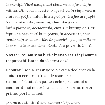
la graniță. Visul meu, toată viața mea, a fost să fiu
militar. Din cauza acestei tragedii, eu în viața mea nu
o să mai pot fi militar. Înțeleg că pentru fiecare faptă
trebuie să existe pedeapsă, chiar dacă este
întâmplătoare, accidentală, cum s-a întâmplat. Dar
faptul că bagi omul în pușcărie, în aceeași zi, care
toată viața nu a avut idei de pușcărie și a fost militar
la aspectele astea să ne gândim”,
a povestit Usatîi.
Novac: „Nu am simțit că cineva vrea să își asume
responsabilitatea după acest caz”
Deputatul socialist Grigore Novac a declarat că la
audieri a remarcat lipsa de asumare a
responsabilității din partea celor prezenți și a
enumerat mai multe încălcări clare ale normelor
privind portul armei.
„Eu nu am simțit că cineva vrea să își asume