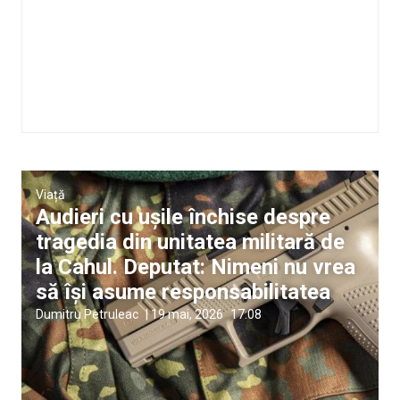
Viață
Audieri cu ușile închise despre
tragedia din unitatea militară de
la Cahul. Deputat: Nimeni nu vrea
să își asume responsabilitatea
Dumitru Petruleac
|
19 mai, 2026
17:08