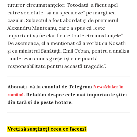
tuturor circumstanțelor. Totodată, a făcut apel
către societate „să nu speculeze” pe marginea
cazului. Subiectul a fost abordat și de premierul
Alexandru Munteanu, care a spus că „este
important să fie clarificate toate circumstanțele”.
De asemenea, el a menționat că a vorbit cu Nosatîi
și cu ministrul Sănătății, Emil Ceban, pentru a analiza
„unde s-au comis greșeli și cine poartă
responsabilitate pentru această tragedie”.
NewsMaker în
Abonați-vă la canalul de Telegram
română.
Relatăm despre cele mai importante știri
din țară și de peste hotare.
Vreți să susțineți ceea ce facem?