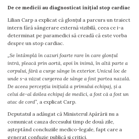
De ce medicii au diagnosticat inițial stop cardiac
Lilian Carp a explicat că glonțul a parcurs un traiect
intern fără sângerare externă vizibilă, ceea ce i-a
determinat pe paramedici să creadă că este vorba
despre un stop cardiac.
„Se întâmplă în cazuri foarte rare în care glonțul
intră, pleacă prin aortă, apoi în inimă, în altă parte a
corpului, fără a curge sânge în exterior. Unicul loc de
unde s-a văzut curgerea de sânge a fost partea nazală.
De aceea percepția inițială a primului echipaj, și a
celui de-al doilea echipaj de medici, a fost că a fost un
atac de cord”,
a explicat Carp.
Deputatul a adăugat că Ministerul Apărării nu a
comunicat cauza decesului timp de două zile,
așteptând concluziile medico-legale, fapt care a
generat confuzie publică și critici.