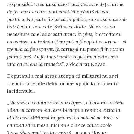
responsabilitatea după acest caz. Cei care dețin arme
de foc cunosc care sunt condițiile păstrării sau
purtării. Nu poate fi scoasă în public, ea se ascunde sub
haină și nu se scoate fără necesitate. Nu era nicio
necesitate ca el să scoată arma. În plus, încărcătorul
cu cartușe nu trebuia și nu putea fi cuplat cu arma — el
trebuia să fie separat. Și cartușul nu putea fi în niciun
fel în țeavă. Au fost mai multe reguli încălcate care
iată că au dus la tragedie”,
a declarat Novac.
Deputatul a mai atras atenția că militarul nu ar fi
trebuit să se afle deloc în acel spațiu la momentul
incidentului.
„Nu avea ce căuta în acea încăpere, că era în serviciu.
Tânărul care nu mai este în viață a venit în vizită la
altcineva. Militarul în general trebuia să se ducă la
cantină să ia masa, nici nu e clar ce căuta acolo.
Tragedia a avut loc la amiază”,
a spus Novac.