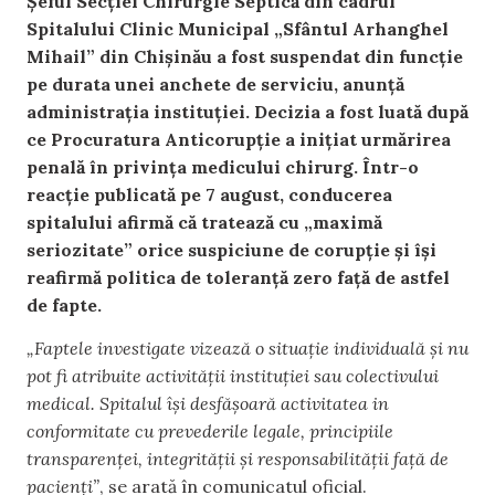
Șeful Secției Chirurgie Septică din cadrul
Spitalului Clinic Municipal „Sfântul Arhanghel
Mihail” din Chișinău a fost suspendat din funcție
pe durata unei anchete de serviciu, anunță
administrația instituției. Decizia a fost luată după
ce Procuratura Anticorupție a inițiat urmărirea
penală în privința medicului chirurg. Într-o
reacție publicată pe 7 august, conducerea
spitalului afirmă că tratează cu „maximă
seriozitate” orice suspiciune de corupție și își
reafirmă politica de toleranță zero față de astfel
de fapte.
„Faptele investigate vizează o situație individuală și nu
pot fi atribuite activității instituției sau colectivului
medical. Spitalul își desfășoară activitatea in
conformitate cu prevederile legale, principiile
transparenței, integrității și responsabilității față de
pacienți”
, se arată în comunicatul oficial.