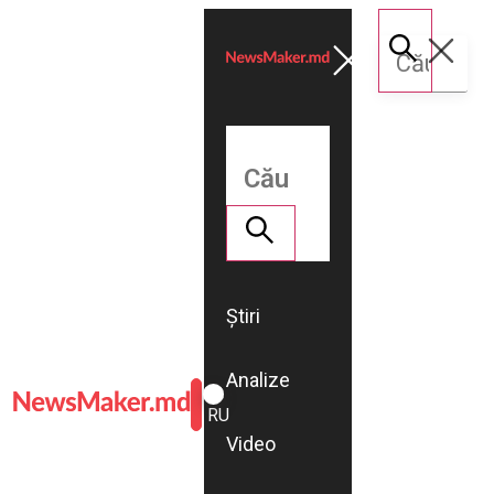
Știri
Analize
ROMÂNĂ
RU
Video