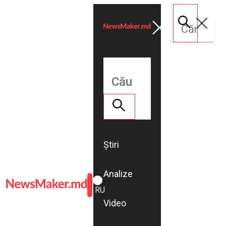
Știri
Analize
ROMÂNĂ
RU
Video