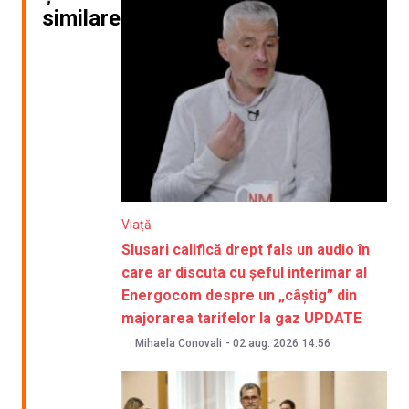
similare
Viață
Slusari califică drept fals un audio în
care ar discuta cu șeful interimar al
Energocom despre un „câștig” din
majorarea tarifelor la gaz UPDATE
Mihaela Conovali
-
02 aug. 2026
14:56