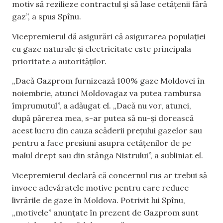
motiv să rezilieze contractul și să lase cetățenii fără
gaz”, a spus Spînu.
Vicepremierul dă asigurări că asigurarea populației
cu gaze naturale și electricitate este principala
prioritate a autorităților.
„Dacă Gazprom furnizează 100% gaze Moldovei în
noiembrie, atunci Moldovagaz va putea rambursa
împrumutul”, a adăugat el. „Dacă nu vor, atunci,
după părerea mea, s-ar putea să nu-și dorească
acest lucru din cauza scăderii prețului gazelor sau
pentru a face presiuni asupra cetățenilor de pe
malul drept sau din stânga Nistrului”, a subliniat el.
Vicepremierul declară că concernul rus ar trebui să
invoce adevăratele motive pentru care reduce
livrările de gaze în Moldova. Potrivit lui Spînu,
„motivele” anunțate în prezent de Gazprom sunt