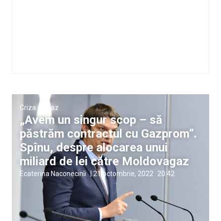
Criza de gaz
„Avem un singur scop – să
păstrăm contractul cu Gazprom”.
Spînu, despre alocarea unui
miliard de lei către Moldovagaz
Ecaterina Naconecinîi
|
21 octombrie, 2022
20:42