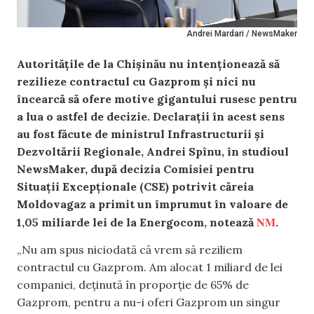
Andrei Mardari / NewsMaker
Autoritățile de la Chișinău nu intenționează să
rezilieze contractul cu Gazprom și nici nu
încearcă să ofere motive gigantului rusesc pentru
a lua o astfel de decizie. Declarații în acest sens
au fost făcute de ministrul Infrastructurii și
Dezvoltării Regionale, Andrei Spînu, în studioul
NewsMaker, după decizia Comisiei pentru
Situații Excepționale (CSE) potrivit căreia
Moldovagaz a primit un împrumut în valoare de
NM
1,05 miliarde lei de la Energocom, notează
.
„Nu am spus niciodată că vrem să reziliem
contractul cu Gazprom. Am alocat 1 miliard de lei
companiei, deținută în proporție de 65% de
Gazprom, pentru a nu-i oferi Gazprom un singur