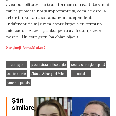
avea posibilitatea să transformăm în realitate și mai
multe proiecte noi și importante și, ceea ce este la
fel de important, să rămânem independenți.
Indiferent de mărimea contribuției, veți primi un
mic cadou. Accesați linkul pentru a fi complicele
nostru. Nu este greu, ba chiar plăcut.
Susțineți NewsMaker!
,
,
,
corupție
procuratura anticorupție
secția chirurgie septică
,
,
,
șef de secție
Sfântul Arhanghel Mihail
spital
urmărire penală
Știri
similare