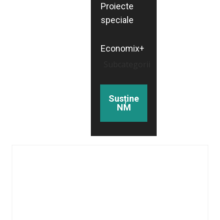
Proiecte
speciale
Economix+
Subcategorii
Susține
NM