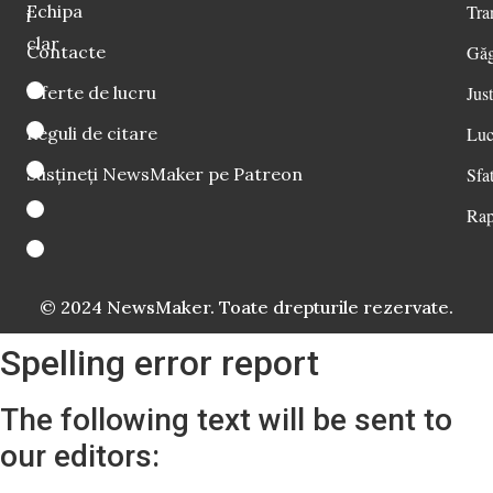
Echipa
Tra
i
clar
Contacte
Găg
Oferte de lucru
Just
Reguli de citare
Luc
Susțineți NewsMaker pe Patreon
Sfat
Rap
© 2024 NewsMaker. Toate drepturile rezervate.
Spelling error report
The following text will be sent to
our editors: