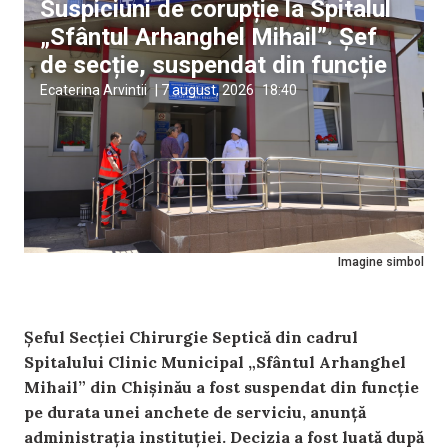
Suspiciuni de corupție la Spitalul
„Sfântul Arhanghel Mihail”. Șef
de secție, suspendat din funcție
Ecaterina Arvintii
|
7 august, 2026
18:40
Imagine simbol
Șeful Secției Chirurgie Septică din cadrul
Spitalului Clinic Municipal „Sfântul Arhanghel
Mihail” din Chișinău a fost suspendat din funcție
pe durata unei anchete de serviciu, anunță
administrația instituției. Decizia a fost luată după