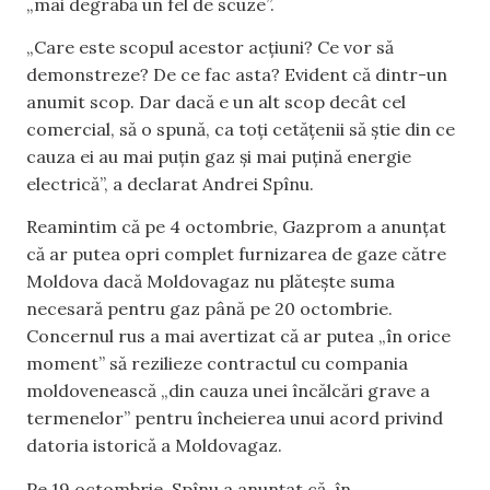
„mai degrabă un fel de scuze”.
„Care este scopul acestor acțiuni? Ce vor să
demonstreze? De ce fac asta? Evident că dintr-un
anumit scop. Dar dacă e un alt scop decât cel
comercial, să o spună, ca toți cetățenii să știe din ce
cauza ei au mai puțin gaz și mai puțină energie
electrică”, a declarat Andrei Spînu.
Reamintim că pe 4 octombrie, Gazprom a anunțat
că ar putea opri complet furnizarea de gaze către
Moldova dacă Moldovagaz nu plătește suma
necesară pentru gaz până pe 20 octombrie.
Concernul rus a mai avertizat că ar putea „în orice
moment” să rezilieze contractul cu compania
moldovenească „din cauza unei încălcări grave a
termenelor” pentru încheierea unui acord privind
datoria istorică a Moldovagaz.
Pe 19 octombrie, Spînu a anunțat că, în