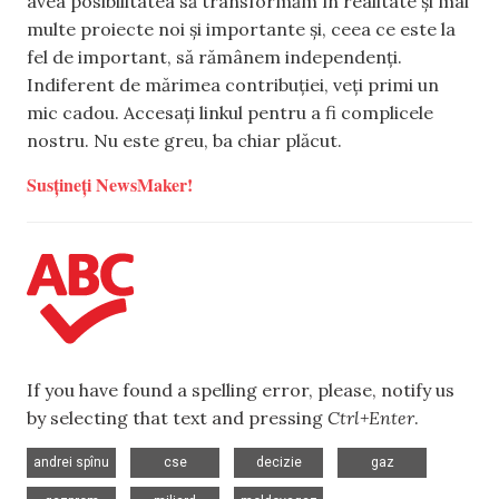
avea posibilitatea să transformăm în realitate și mai
multe proiecte noi și importante și, ceea ce este la
fel de important, să rămânem independenți.
Indiferent de mărimea contribuției, veți primi un
mic cadou. Accesați linkul pentru a fi complicele
nostru. Nu este greu, ba chiar plăcut.
Susțineți NewsMaker!
If you have found a spelling error, please, notify us
by selecting that text and pressing
Ctrl+Enter
.
,
,
,
,
andrei spînu
cse
decizie
gaz
,
,