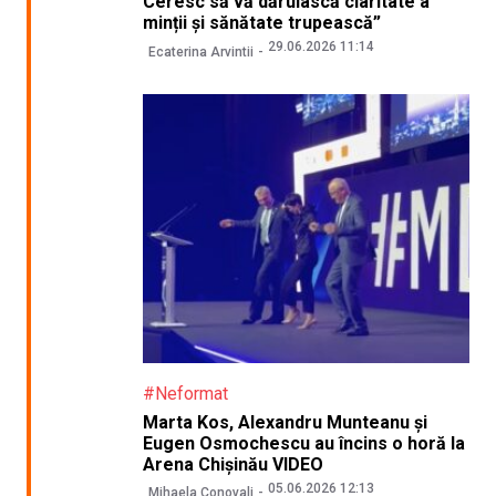
Ceresc să vă dăruiască claritate a
minții și sănătate trupească”
29.06.2026 11:14
Ecaterina Arvintii
#Neformat
Marta Kos, Alexandru Munteanu și
Eugen Osmochescu au încins o horă la
Arena Chișinău VIDEO
05.06.2026 12:13
Mihaela Conovali