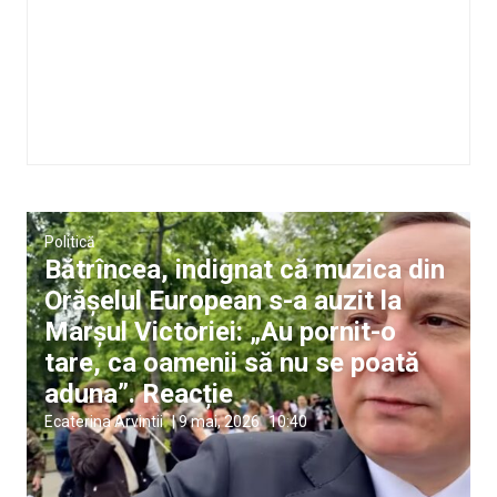
Politică
Bătrîncea, indignat că muzica din
Orășelul European s-a auzit la
Marșul Victoriei: „Au pornit-o
tare, ca oamenii să nu se poată
aduna”. Reacție
Ecaterina Arvintii
|
9 mai, 2026
10:40