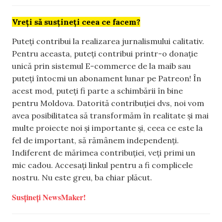
Vreți să susțineți ceea ce facem?
Puteți contribui la realizarea jurnalismului calitativ.
Pentru aceasta, puteți contribui printr-o donație
unică prin sistemul E-commerce de la maib sau
puteți întocmi un abonament lunar pe Patreon! În
acest mod, puteți fi parte a schimbării în bine
pentru Moldova. Datorită contribuției dvs, noi vom
avea posibilitatea să transformăm în realitate și mai
multe proiecte noi și importante și, ceea ce este la
fel de important, să rămânem independenți.
Indiferent de mărimea contribuției, veți primi un
mic cadou. Accesați linkul pentru a fi complicele
nostru. Nu este greu, ba chiar plăcut.
Susțineți NewsMaker!