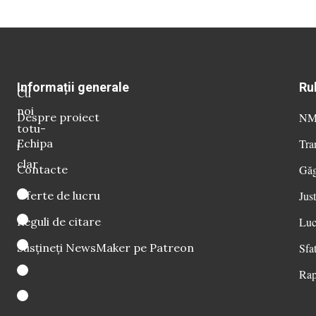
Informații generale
Ru
Cu
noi
Despre proiect
NM 
totu-
Echipa
Tra
i
clar
Contacte
Găg
Oferte de lucru
Just
Reguli de citare
Luc
Susțineți NewsMaker pe Patreon
Sfat
Rap