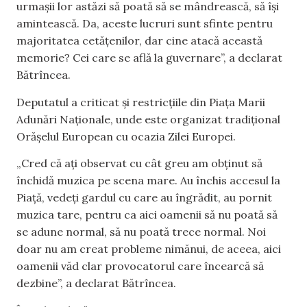
urmașii lor astăzi să poată să se mândrească, să își
amintească. Da, aceste lucruri sunt sfinte pentru
majoritatea cetățenilor, dar cine atacă această
memorie? Cei care se află la guvernare”, a declarat
Bătrîncea.
Deputatul a criticat și restricțiile din Piața Marii
Adunări Naționale, unde este organizat tradițional
Orășelul European cu ocazia Zilei Europei.
„Cred că ați observat cu cât greu am obținut să
închidă muzica pe scena mare. Au închis accesul la
Piață, vedeți gardul cu care au îngrădit, au pornit
muzica tare, pentru ca aici oamenii să nu poată să
se adune normal, să nu poată trece normal. Noi
doar nu am creat probleme nimănui, de aceea, aici
oamenii văd clar provocatorul care încearcă să
dezbine”, a declarat Bătrîncea.