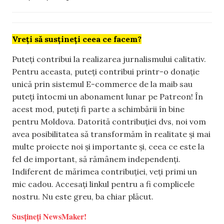
Vreți să susțineți ceea ce facem?
Puteți contribui la realizarea jurnalismului calitativ.
Pentru aceasta, puteți contribui printr-o donație
unică prin sistemul E-commerce de la maib sau
puteți întocmi un abonament lunar pe Patreon! În
acest mod, puteți fi parte a schimbării în bine
pentru Moldova. Datorită contribuției dvs, noi vom
avea posibilitatea să transformăm în realitate și mai
multe proiecte noi și importante și, ceea ce este la
fel de important, să rămânem independenți.
Indiferent de mărimea contribuției, veți primi un
mic cadou. Accesați linkul pentru a fi complicele
nostru. Nu este greu, ba chiar plăcut.
Susțineți NewsMaker!