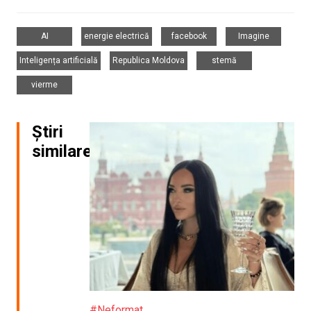
,
,
,
,
AI
energie electrică
facebook
Imagine
,
,
,
Inteligența artificială
Republica Moldova
stemă
vierme
Știri
similare
#Neformat