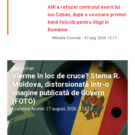
ANI a refuzat controlul averii lui
Ion Ceban, după o sesizare privind
banii folosiți pentru litigii în
România
Mihaela Conovali
-
07 aug. 2026
12:17
#Neformat
Vierme în loc de cruce? Stema R.
Moldova, distorsionată într-o
imagine publicată de Guvern
(FOTO)
Ecaterina Arvintii
|
7 august, 2026
17:52