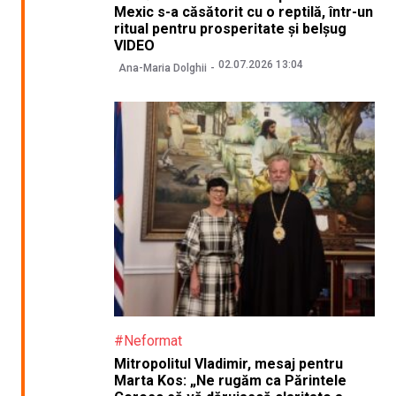
Mexic s-a căsătorit cu o reptilă, într-un
ritual pentru prosperitate și belșug
VIDEO
02.07.2026 13:04
Ana-Maria Dolghii
#Neformat
Mitropolitul Vladimir, mesaj pentru
Marta Kos: „Ne rugăm ca Părintele