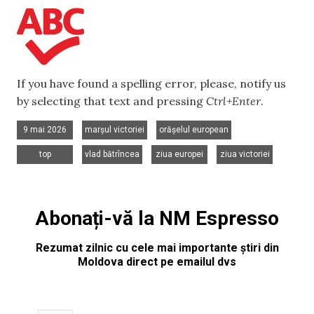
If you have found a spelling error, please, notify us
by selecting that text and pressing
Ctrl+Enter
.
,
,
,
9 mai 2026
marșul victoriei
orășelul european
,
,
,
top
vlad bătrîncea
ziua europei
ziua victoriei
Abonați-vă la NM Espresso
Rezumat zilnic cu cele mai importante știri din
Moldova direct pe emailul dvs