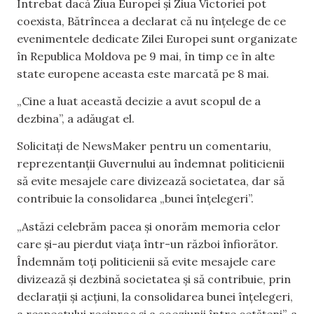
Întrebat dacă Ziua Europei și Ziua Victoriei pot
coexista, Bătrîncea a declarat că nu înțelege de ce
evenimentele dedicate Zilei Europei sunt organizate
în Republica Moldova pe 9 mai, în timp ce în alte
state europene aceasta este marcată pe 8 mai.
„Cine a luat această decizie a avut scopul de a
dezbina”, a adăugat el.
Solicitați de NewsMaker pentru un comentariu,
reprezentanții Guvernului au îndemnat politicienii
să evite mesajele care divizează societatea, dar să
contribuie la consolidarea „bunei înțelegeri”.
„Astăzi celebrăm pacea și onorăm memoria celor
care și-au pierdut viața într-un război înfiorător.
Îndemnăm toți politicienii să evite mesajele care
divizează și dezbină societatea și să contribuie, prin
declarații și acțiuni, la consolidarea bunei înțelegeri,
a respectului reciproc și a coeziunii între cetățeni”, a