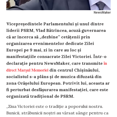
NewsMaker
Vicepreședintele Parlamentului și unul dintre
liderii PSRM, Vlad Bătrîncea, acuză guvernarea
că ar încerca să „dezbine” cetățenii prin
organizarea evenimentelor dedicate Zilei
Europei pe 9 mai, zi în care au loc și
manifestațiile consacrate Zilei Victoriei. Într-o
în
declarație pentru NewsMaker, care transmite
direct Marșul Memoriei
din centrul Chișinăului,
socialistul s-a plâns și de muzica difuzată din
zona Orășelului European. Potrivit lui, aceasta ar
fi perturbat desfășurarea manifestației, care este
organizată tradițional de PSRM.
„Ziua Victoriei este o tradiție a poporului nostru.
Bunicii, străbunicii noștri au vărsat sânge pentru ca