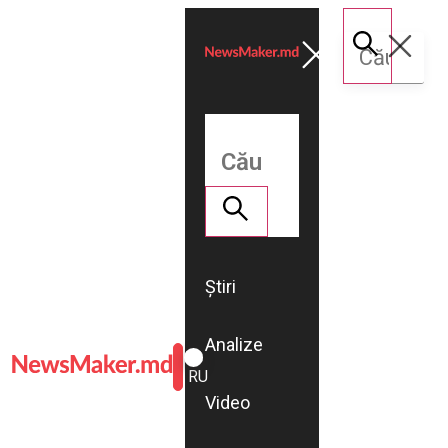
Știri
Analize
ROMÂNĂ
RU
Video