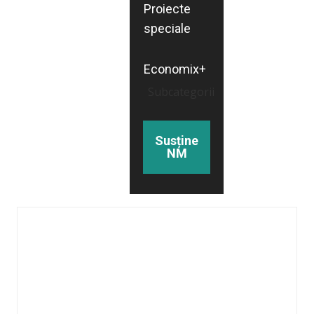
Proiecte
speciale
Economix+
Subcategorii
Susține
NM