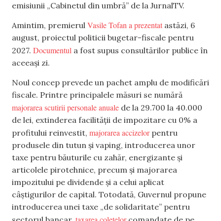
emisiunii „Cabinetul din umbră” de la JurnalTV.
Vasile Tofan a prezentat
Amintim, premierul
astăzi, 6
august, proiectul politicii bugetar-fiscale pentru
Documentul
2027.
a fost supus consultărilor publice în
aceeași zi.
Noul concep prevede un pachet amplu de modificări
fiscale. Printre principalele măsuri se numără
majorarea scutirii personale anuale
de la 29.700 la 40.000
de lei, extinderea facilității de impozitare cu 0% a
majorarea accizelor
profitului reinvestit,
pentru
produsele din tutun și vaping, introducerea unor
taxe pentru băuturile cu zahăr, energizante și
articolele pirotehnice, precum și majorarea
impozitului pe dividende și a celui aplicat
câștigurilor de capital. Totodată, Guvernul propune
introducerea unei taxe „de solidaritate” pentru
taxarea coletelor
sectorul bancar,
comandate de pe