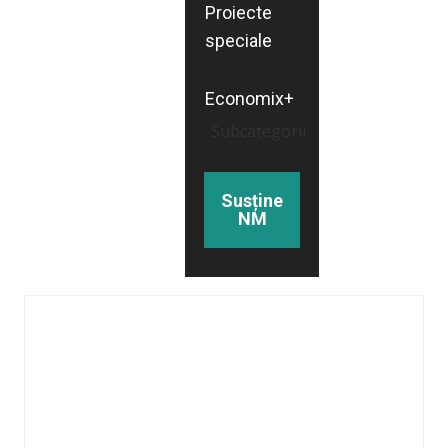
Proiecte
speciale
Economix+
Subcategorii
Susține
NM