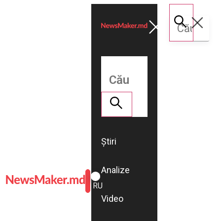
Știri
Analize
ROMÂNĂ
RU
Video