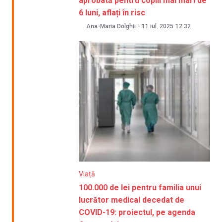
aprobată pentru copiii mai mari de
6 luni, aflați în risc
Ana-Maria Dolghii
-
11 iul. 2025
12:32
Viață
100.000 de lei pentru familia unui
lucrător medical decedat de
COVID-19: proiectul, pe agenda