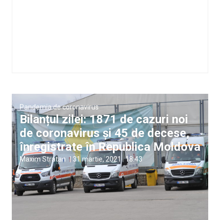
Pandemia de coronavirus
Bilanțul zilei: 1871 de cazuri noi
de coronavirus și 45 de decese,
înregistrate în Republica Moldova
Maxim Stratan
|
31 martie, 2021
18:43