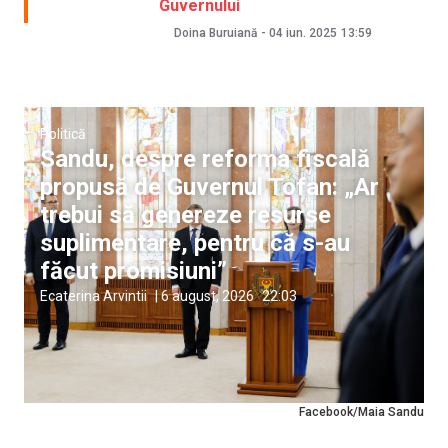
Guvernului
Doina Buruiană
-
04 iun. 2025
13:59
Politică
Sandu, despre reforma fiscală
propusă de Guvernul Tofan: „Ar
trebui să genereze resurse
suplimentare, pentru că s-au
făcut promisiuni”
Ecaterina Arvintii
|
6 august, 2026
22:03
Facebook/Maia Sandu