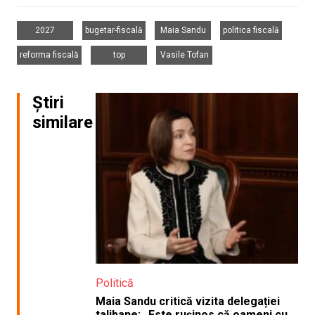
,
,
,
,
2027
bugetar-fiscală
Maia Sandu
politica fiscală
,
,
reforma fiscală
top
Vasile Tofan
Știri
similare
Politică
Maia Sandu critică vizita delegației
talibane: „Este rușinos că oameni cu