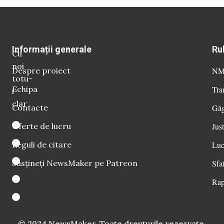
Informații generale
Ru
Cu
noi
Despre proiect
NM 
totu-
Echipa
Tra
i
clar
Contacte
Găg
Oferte de lucru
Just
Reguli de citare
Luc
Susțineți NewsMaker pe Patreon
Sfat
Rap
© 2024 NewsMaker. Toate drepturile rezervate.