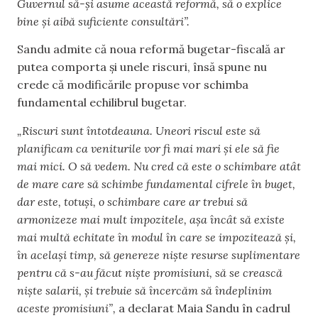
Guvernul să-și asume această reformă, să o explice
bine și aibă suficiente consultări”.
Sandu admite că noua reformă bugetar-fiscală ar
putea comporta și unele riscuri, însă spune nu
crede că modificările propuse vor schimba
fundamental echilibrul bugetar.
„Riscuri sunt întotdeauna. Uneori riscul este să
planificam ca veniturile vor fi mai mari și ele să fie
mai mici. O să vedem. Nu cred că este o schimbare atât
de mare care să schimbe fundamental cifrele în buget,
dar este, totuși, o schimbare care ar trebui să
armonizeze mai mult impozitele, așa încât să existe
mai multă echitate în modul în care se impozitează și,
în același timp, să genereze niște resurse suplimentare
pentru că s-au făcut niște promisiuni, să se crească
niște salarii, și trebuie să încercăm să îndeplinim
aceste promisiuni”,
a declarat Maia Sandu în cadrul