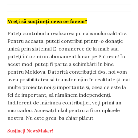
Vreți să susțineți ceea ce facem?
Puteți contribui la realizarea jurnalismului calitativ.
Pentru aceasta, puteți contribui printr-o donație
unică prin sistemul E-commerce de la maib sau
puteți întocmi un abonament lunar pe Patreon! În
acest mod, puteți fi parte a schimbării în bine
pentru Moldova. Datorită contribuției dvs, noi vom
avea posibilitatea să transformăm în realitate și mai
multe proiecte noi și importante și, ceea ce este la
fel de important, să rămânem independenți.
Indiferent de mărimea contribuției, veți primi un
mic cadou. Accesați linkul pentru a fi complicele
nostru. Nu este greu, ba chiar plăcut.
Susțineți NewsMaker!