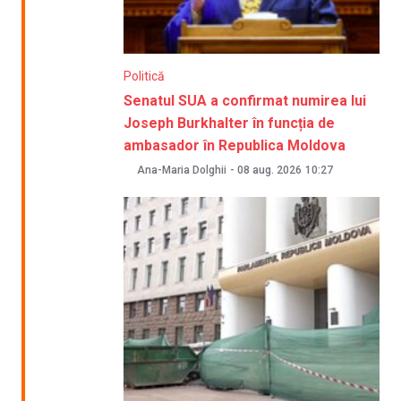
Politică
Senatul SUA a confirmat numirea lui
Joseph Burkhalter în funcția de
ambasador în Republica Moldova
Ana-Maria Dolghii
-
08 aug. 2026
10:27