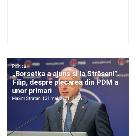
Politică
„Borsetka a ajuns și la Strășeni”.
Filip, despre plecarea din PDM a
unor primari
Maxim Stratan
|
31 mai, 2021
15:59