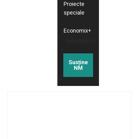
Proiecte
speciale
Economix+
Subcategorii
Susține
NM