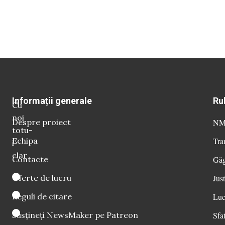
Informații generale
Ru
Cu
noi
Despre proiect
NM 
totu-
Echipa
Tra
i
clar
Contacte
Găg
Oferte de lucru
Just
Reguli de citare
Luc
Susțineți NewsMaker pe Patreon
Sfat