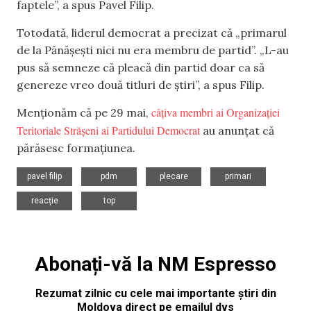
faptele”, a spus Pavel Filip.
Totodată, liderul democrat a precizat că „primarul
de la Pănășești nici nu era membru de partid”. „L-au
pus să semneze că pleacă din partid doar ca să
genereze vreo două titluri de știri”, a spus Filip.
câțiva membri ai Organizației
Menționăm că pe 29 mai,
Teritoriale Strășeni ai Partidului Democrat
au anunțat că
părăsesc formațiunea.
,
,
,
,
pavel filip
pdm
plecare
primari
,
reacție
top
Abonați-vă la NM Espresso
Rezumat zilnic cu cele mai importante știri din
Moldova direct pe emailul dvs