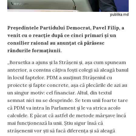
publika.md
Președintele Partidului Democrat, Pavel Filip, a
venit cu o reacție după ce cinci primari și un
consilier raional au anunțat că părăsesc
rândurile formațiunii.
„Borsetka a ajuns și la Strășeni și, așa cum spuneam
anterior, a convins câțiva foști colegi să aleagă banul
în locul faptelor. PDM a susținut Strășeniul cu
proiecte și fapte concrete, așa că plecările de azi au
un singur motiv: cel financiar. Altul, din textul
semnat nici nu se desprinde. Se tem unii foarte tare
că PDM va intra în Parlament și le va strica acolo
calculele. E păcat că astfel de metode mârșave încă
mai funcționează la unii. Știu sigur însă că
strășenenii vor ști să facă diferența și să aleagă