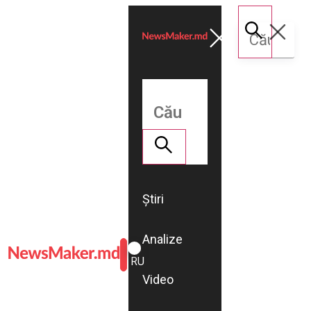
Știri
Analize
ROMÂNĂ
RU
Video