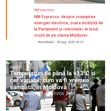
NM espresso
NM Espresso: despre scumpirea
energiei electrice, scara încălzită de
la Parlament și «viermele» în locul
crucii de pe stema Moldovei
NewsMaker
-
08 aug. 2026
09:37
Viață
Temperaturi de până la +33°C și
cer variabil: cum va fi vremea
sâmbătă, în Moldova
Ana-Maria Dolghii
|
8 august, 2026
09:24