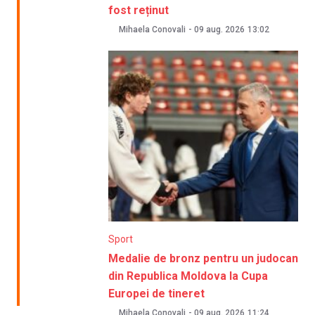
fost reținut
Mihaela Conovali
-
09 aug. 2026
13:02
Sport
Medalie de bronz pentru un judocan
din Republica Moldova la Cupa
Europei de tineret
Mihaela Conovali
-
09 aug. 2026
11:24