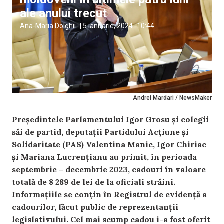
ale anului trecut
Ana-Maria Dolghii
|
5 ianuarie, 2024
10:44
Andrei Mardari / NewsMaker
Președintele Parlamentului Igor Grosu și colegii
săi de partid, deputații Partidului Acțiune și
Solidaritate (PAS) Valentina Manic, Igor Chiriac
și Mariana Lucrențianu au primit, în perioada
septembrie – decembrie 2023, cadouri în valoare
totală de 8 289 de lei de la oficiali străini.
Informațiile se conțin în
Registrul de evidență a
cadourilor, făcut public de reprezentanții
legislativului. Cel mai scump cadou i-a fost oferit