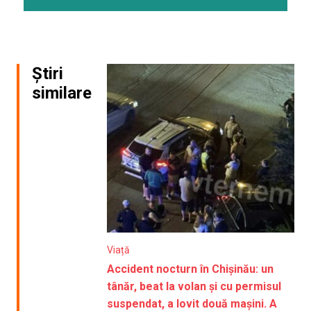
Știri
similare
Viață
Accident nocturn în Chișinău: un
tânăr, beat la volan și cu permisul
suspendat, a lovit două mașini. A