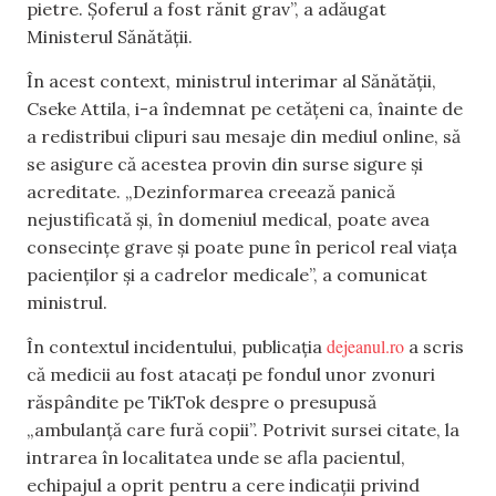
pietre. Șoferul a fost rănit grav”, a adăugat
Ministerul Sănătății.
În acest context, ministrul interimar al Sănătății,
Cseke Attila, i-a îndemnat pe cetățeni ca, înainte de
a redistribui clipuri sau mesaje din mediul online, să
se asigure că acestea provin din surse sigure și
acreditate. „Dezinformarea creează panică
nejustificată și, în domeniul medical, poate avea
consecințe grave și poate pune în pericol real viața
pacienților și a cadrelor medicale”, a comunicat
ministrul.
dejeanul.ro
În contextul incidentului, publicația
a scris
că medicii au fost atacați pe fondul unor zvonuri
răspândite pe TikTok despre o presupusă
„ambulanță care fură copii”. Potrivit sursei citate, la
intrarea în localitatea unde se afla pacientul,
echipajul a oprit pentru a cere indicații privind