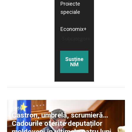
Proiecte
speciale
Economix+
Subcategorii
Susține
NM
Viață
Castron, umbrelă, scrumieră…
Cadourile oferite deputaților
moldoveni în ultimele patru luni