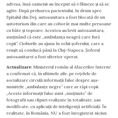
adresa, însă oamenii au început să-i filmeze și să se
agite. După preluarea pacientului, în drum spre
Spitalul din Dej, autosanitara a fost blocată de un
autoturism din care au coborât mai multe persoane
cu bâte și topoare. Acestea au lovit autosanitara,
susținând că este „ambulanța neagră care fură
copii”. Cioburile au ajuns în ochii șoferului, care a
reușit să conducă până la Cluj-Napoca. Șoferul
autosanitarei a fost ulterior operat.
Actualizare:
Ministerul român al Afacerilor Interne
a confirmat că, în ultimele zile, pe rețelele de
socializare circulă informații false despre așa-
numitele „ambulanțe negre” care ar răpi copii.
„Aceste informații false sunt „susținute” de
fotografii sau clipuri realizate în totalitate, sau
modificate, cu aplicații de inteligență artificială. În
realitate, în România, NU a fost înregistrat niciun