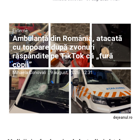
Externe
Ambulanță din România, atacată
cu topoare după zvonuri
răspândite pe TikTok că „fură
copii”
Mihaela Conovali
|
9 august, 2026
12:31
dejeanul.ro