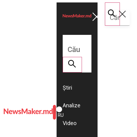
Știri
Analize
ROMÂNĂ
RU
Video