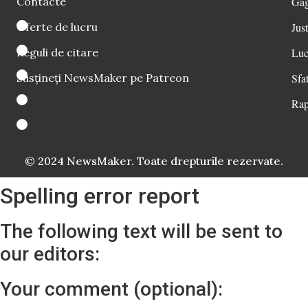
Contacte
Găg
Oferte de lucru
Just
Reguli de citare
Luc
Susțineți NewsMaker pe Patreon
Sfat
Rap
© 2024 NewsMaker. Toate drepturile rezervate.
Spelling error report
The following text will be sent to
our editors:
Your comment (optional):