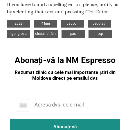
If you have found a spelling error, please, notify us
by selecting that text and pressing
Ctrl+Enter
.
,
,
,
,
2023
4 luni
cadouri
deputații
,
,
,
igor grosu
oficiali străini
pas
top
Abonați-vă la NM Espresso
Rezumat zilnic cu cele mai importante știri din
Moldova direct pe emailul dvs