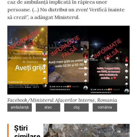
caz de ambulanță implicată în răpirea unor
persoane. (…) Nu distribui un zvon! Verifică înainte
să crezi!”, a adăugat Ministerul.
Facebook/Ministerul Afacerilor Interne, Romania
,
,
,
ambulanță
atac
cluj
românia
Știri
similare