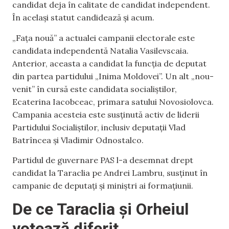
candidat deja în calitate de candidat independent.
În același statut candidează și acum.
„Fața nouă” a actualei campanii electorale este
candidata independentă Natalia Vasilevscaia.
Anterior, aceasta a candidat la funcția de deputat
din partea partidului „Inima Moldovei”. Un alt „nou-
venit” în cursă este candidata socialiștilor,
Ecaterina Iacobceac, primara satului Novosiolovca.
Campania acesteia este susținută activ de liderii
Partidului Socialiștilor, inclusiv deputații Vlad
Batrîncea și Vladimir Odnostalco.
Partidul de guvernare PAS l-a desemnat drept
candidat la Taraclia pe Andrei Lambru, susținut în
campanie de deputați și miniștri ai formațiunii.
De ce Taraclia și Orheiul
votează diferit