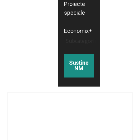
Proiecte
speciale
Economix+
Subcategorii
Susține
NM