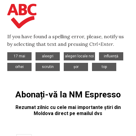
If you have found a spelling error, please, notify us
by selecting that text and pressing
Ctrl+Enter
.
,
,
,
,
17 mai
aleegri
alegeri locale noi
influență
,
,
,
orhei
scrutin
șor
top
Abonați-vă la NM Espresso
Rezumat zilnic cu cele mai importante știri din
Moldova direct pe emailul dvs