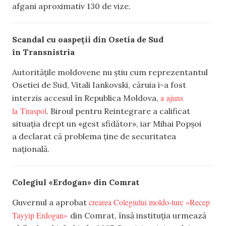
afgani aproximativ 130 de vize.
Scandal cu oaspeții din Osetia de Sud
în Transnistria
Autoritățile moldovene nu știu cum reprezentantul
Osetiei de Sud, Vitali Iankovski, căruia i-a fost
a ajuns
interzis accesul în Republica Moldova,
la Tiraspol
. Biroul pentru Reintegrare a calificat
situația drept un «gest sfidător», iar Mihai Popșoi
a declarat că problema ține de securitatea
națională.
Colegiul «Erdogan» din Comrat
crearea Colegiului moldo-turc «Recep
Guvernul a aprobat
Tayyip Erdogan»
din Comrat, însă instituția urmează