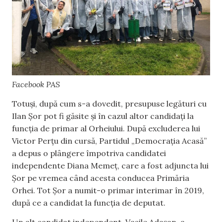
Facebook PAS
Totuși, după cum s-a dovedit, presupuse legături cu
Ilan Șor pot fi găsite și în cazul altor candidați la
funcția de primar al Orheiului. După excluderea lui
Victor Perțu din cursă, Partidul „Democrația Acasă”
a depus o plângere împotriva candidatei
independente Diana Memeț, care a fost adjuncta lui
Șor pe vremea când acesta conducea Primăria
Orhei. Tot Șor a numit-o primar interimar în 2019,
după ce a candidat la funcția de deputat.
Un alt candidat independent, Vasile Adașan, a