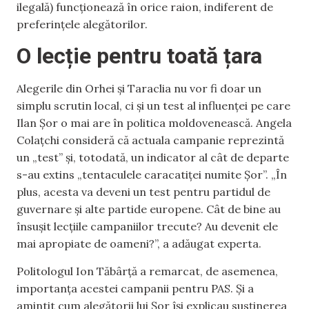
ilegală) funcționează în orice raion, indiferent de
preferințele alegătorilor.
O lecție pentru toată țara
Alegerile din Orhei și Taraclia nu vor fi doar un
simplu scrutin local, ci și un test al influenței pe care
Ilan Șor o mai are în politica moldovenească. Angela
Colațchi consideră că actuala campanie reprezintă
un „test” și, totodată, un indicator al cât de departe
s-au extins „tentaculele caracatiței numite Șor”. „În
plus, acesta va deveni un test pentru partidul de
guvernare și alte partide europene. Cât de bine au
însușit lecțiile campaniilor trecute? Au devenit ele
mai apropiate de oameni?”, a adăugat experta.
Politologul Ion Tăbârță a remarcat, de asemenea,
importanța acestei campanii pentru PAS. Și a
amintit cum alegătorii lui Șor își explicau susținerea