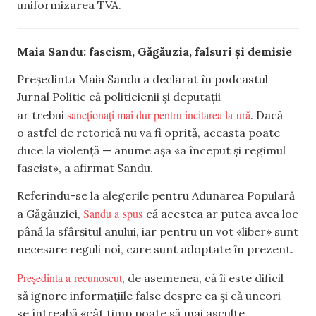
uniformizarea TVA.
Maia Sandu: fascism, Găgăuzia, falsuri și demisie
Președinta Maia Sandu a declarat în podcastul
Jurnal Politic că politicienii și deputații
sancționați mai dur pentru incitarea la ură
ar trebui
. Dacă
o astfel de retorică nu va fi oprită, aceasta poate
duce la violență — anume așa «a început și regimul
fascist», a afirmat Sandu.
Referindu-se la alegerile pentru Adunarea Populară
Sandu a spus
a Găgăuziei,
că acestea ar putea avea loc
până la sfârșitul anului, iar pentru un vot «liber» sunt
necesare reguli noi, care sunt adoptate în prezent.
Președinta a recunoscut
, de asemenea, că îi este dificil
să ignore informațiile false despre ea și că uneori
se întreabă «cât timp poate să mai asculte