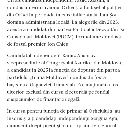
condus anterior raionul Orhei și a fost șef al poliției
din Orhei în perioada în care influența lui Ilan Șor
domina administrația locală. La alegerile din 2023,
acesta a candidat din partea Partidului Dezvoltării și
Consolidării Moldovei (PDCM), formațiune condusă
de fostul premier Ion Chicu.
Candidatul independent Ramiz Ansarov,
vicepreședinte al Congresului Azerilor din Moldova,
a candidat în 2025 la funcția de deputat din partea
partidului „Inima Moldovei”, condus de fosta
bașcană a Găgăuziei, Irina Vlah. Formațiunea a fost
ulterior exclusă din cursa electorală pe fondul
suspiciunilor de finanțare ilegală.
În cursa pentru funcția de primar al Orheiului s-au
înscris și alți candidați: independenții Sergiua Aga,
cunoscut drept preot și filantrop, antreprenorul