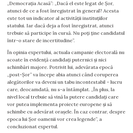
„Democrația Acasă”: „Dacă el este legat de Șor,
atunci de ce a fost înregistrat în general? Acesta
este tot un indicator al activității instituțiilor
statului. Iar dacă deja a fost înregistrat, atunci
trebuie să participe în cursă. Nu poți ține candidatul
într-o stare de incertitudine”.
În opinia expertului, actuala campanie electorală nu
scoate în evidență candidați puternici și nici
schimbări majore. Potrivit lui, adevărata epocă
„post-Șor” va începe abia atunci când coruperea
alegătorilor va deveni un tabu incontestabil – lucru
care, deocamdată, nu s-a întâmplat. „În plus, la
nivel local trebuie să vină la putere candidați care
vor putea implementa proiecte europene și să
schimbe cu adevărat orașele. În caz contrar, despre
epoca lui Șor oamenii vor crea legende”, a
concluzionat expertul.