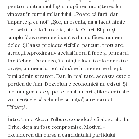
pentru politicianul fugar după recunoașterea lui
vinovat în furtul miliardului: „Poate că fură, dar
împarte și cu noi”. „Șor, în esență, nu a făcut nimic
deosebit nici la Taraclia, nici la Orhei. El pur și
simplu făcea ceea ce înaintea lui nu făcea nimeni
deloc. Și lansa proiecte vizibile: parcuri, trotuare,
atracții. Aproximativ același lucru îl face și primarul
Ion Ceban. De aceea, în mințile locuitorilor acestor
orașe, oamenii lui pot rămâne în memorie drept
buni administratori. Dar, în realitate, aceasta este o
perdea de fum. Dezvoltare economică nu există. Și
aici mingea este și pe terenul autorităților centrale:
vor reuși ele să schimbe situația”, a remarcat
Tăbârță.
Între timp, Alexei Tulbure consideră că alegerile din
Orhei deja au fost compromise. Motivul –
excluderea din cursă a candidatului partidului