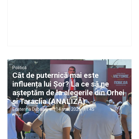
Politică
Cât de puternică mai este
influența lui Șor? La ce să ne
așteptăm de la alegerile din Orhei
și Taraclia (ANALIZĂ)
Ecaterina Dubasova
|
14 mai, 2026
11:45