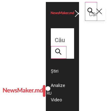
Știri
Analize
ROMÂNĂ
RU
Video