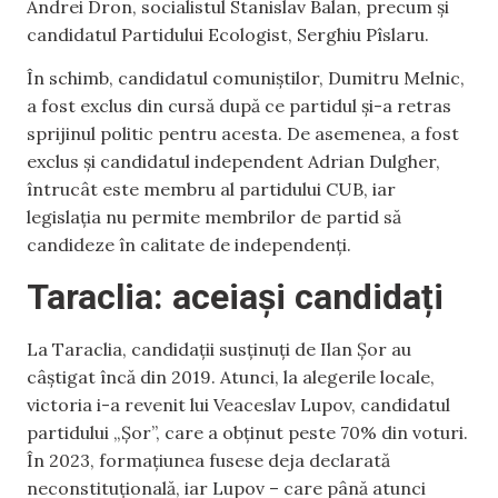
Andrei Dron, socialistul Stanislav Balan, precum și
candidatul Partidului Ecologist, Serghiu Pîslaru.
În schimb, candidatul comuniștilor, Dumitru Melnic,
a fost exclus din cursă după ce partidul și-a retras
sprijinul politic pentru acesta. De asemenea, a fost
exclus și candidatul independent Adrian Dulgher,
întrucât este membru al partidului CUB, iar
legislația nu permite membrilor de partid să
candideze în calitate de independenți.
Taraclia: aceiași candidați
La Taraclia, candidații susținuți de Ilan Șor au
câștigat încă din 2019. Atunci, la alegerile locale,
victoria i-a revenit lui Veaceslav Lupov, candidatul
partidului „Șor”, care a obținut peste 70% din voturi.
În 2023, formațiunea fusese deja declarată
neconstituțională, iar Lupov – care până atunci