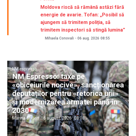
Moldova riscă să rămână astăzi fără
energie de avarie. Tofan: „Posibil să
ajungem să trimitem poliția, să
trimitem inspectori să stingă lumina”
Mihaela Conovali
-
06 aug. 2026
08:55
NM espresso
NM Espresso: taxe pe
«obiceiurile nocive», sancționarea
deputaților pentru «retorica urii»
și modernizarea armatei până în
2030
Marina Ghilien
|
6 august, 2026
08:18