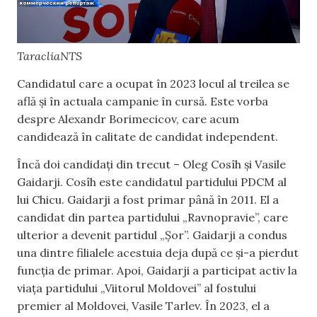
TaracliaNTS
Candidatul care a ocupat în 2023 locul al treilea se
află și în actuala campanie în cursă. Este vorba
despre Alexandr Borimecicov, care acum
candidează în calitate de candidat independent.
Încă doi candidați din trecut – Oleg Cosîh și Vasile
Gaidarji. Cosîh este candidatul partidului PDCM al
lui Chicu. Gaidarji a fost primar până în 2011. El a
candidat din partea partidului „Ravnopravie”, care
ulterior a devenit partidul „Șor”. Gaidarji a condus
una dintre filialele acestuia deja după ce și-a pierdut
funcția de primar. Apoi, Gaidarji a participat activ la
viața partidului „Viitorul Moldovei” al fostului
premier al Moldovei, Vasile Tarlev. În 2023, el a