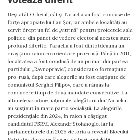
Deși atât Orheiul, cât și Taraclia au fost conduse de
forțe apropiate lui Ilan Șor, iar ambele localități au
servit drept un fel de „vitrină” pentru proiectele sale
politice, din punct de vedere electoral acestea sunt
profund diferite. Taraclia a fost dintotdeauna un
oraș și un raion cu orientare pro-rusă. Până în 2011,
localitatea a fost condusă de un primar din partea
partidului „Ravnopravie”, considerat o formațiune
pro-rusă, după care alegerile au fost câștigate de
comunistul Serghei Filipov, care a rămas la
conducere timp de două mandate consecutive. La
ultimele scrutine naționale, alegătorii din Taraclia
au susținut în mare parte socialiștii. La alegerile
prezidențiale din 2024, în raion a câștigat
candidatul PSRM, Alexandr Stoianoglo, iar la
parlamentarele din 2025 victoria a revenit Blocului
Patriotic, din care făceau parte și socialiștii.