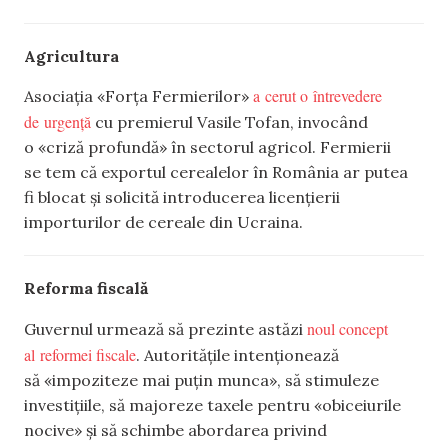
Agricultura
a cerut o întrevedere
Asociația «Forța Fermierilor»
de urgență
cu premierul Vasile Tofan, invocând
o «criză profundă» în sectorul agricol. Fermierii
se tem că exportul cerealelor în România ar putea
fi blocat și solicită introducerea licențierii
importurilor de cereale din Ucraina.
Reforma fiscală
noul concept
Guvernul urmează să prezinte astăzi
al reformei fiscale
. Autoritățile intenționează
să «impoziteze mai puțin munca», să stimuleze
investițiile, să majoreze taxele pentru «obiceiurile
nocive» și să schimbe abordarea privind