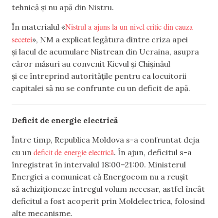
tehnică și nu apă din Nistru.
Nistrul a ajuns la un nivel critic din cauza
În materialul «
secetei
», NM a explicat legătura dintre criza apei
și lacul de acumulare Nistrean din Ucraina, asupra
căror măsuri au convenit Kievul și Chișinăul
și ce întreprind autoritățile pentru ca locuitorii
capitalei să nu se confrunte cu un deficit de apă.
Deficit de energie electrică
Între timp, Republica Moldova s-a confruntat deja
deficit de energie electrică
cu un
. În ajun, deficitul s-a
înregistrat în intervalul 18:00–21:00. Ministerul
Energiei a comunicat că Energocom nu a reușit
să achiziționeze întregul volum necesar, astfel încât
deficitul a fost acoperit prin Moldelectrica, folosind
alte mecanisme.