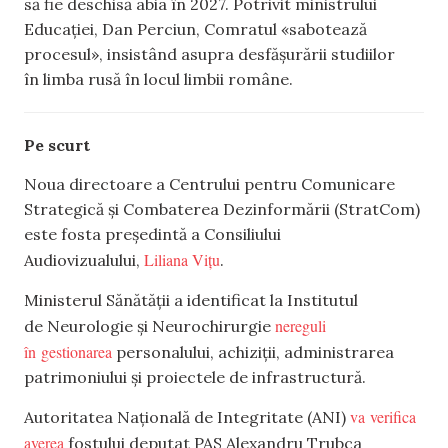
să fie deschisă abia în 2027. Potrivit ministrului
Educației, Dan Perciun, Comratul «sabotează
procesul», insistând asupra desfășurării studiilor
în limba rusă în locul limbii române.
Pe scurt
Noua directoare a Centrului pentru Comunicare
Strategică și Combaterea Dezinformării (StratCom)
este fosta președintă a Consiliului
Liliana Vițu
Audiovizualului,
.
Ministerul Sănătății a identificat la Institutul
nereguli
de Neurologie și Neurochirurgie
în gestionarea
personalului, achiziții, administrarea
patrimoniului și proiectele de infrastructură.
va verifica
Autoritatea Națională de Integritate (ANI)
averea
fostului deputat PAS Alexandru Trubca