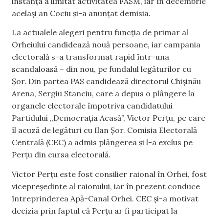
instanța a limitat activitatea FASM, iar în decembrie
același an Cociu și-a anunțat demisia.
La actualele alegeri pentru funcția de primar al
Orheiului candidează nouă persoane, iar campania
electorală s-a transformat rapid într-una
scandaloasă – din nou, pe fundalul legăturilor cu
Șor. Din partea PAS candidează directorul Chișinău
Arena, Sergiu Stanciu, care a depus o plângere la
organele electorale împotriva candidatului
Partidului „Democrația Acasă”, Victor Perțu, pe care
îl acuză de legături cu Ilan Șor. Comisia Electorală
Centrală (CEC) a admis plângerea și l-a exclus pe
Perțu din cursa electorală.
Victor Perțu este fost consilier raional în Orhei, fost
vicepreședinte al raionului, iar în prezent conduce
întreprinderea Apă-Canal Orhei. CEC și-a motivat
decizia prin faptul că Perțu ar fi participat la