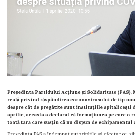
despre situația privind CO
Stela Untila
|
1 aprilie, 2020
10:55
Președinta Partidului Acțiune și Solidaritate (PAS),
reală privind răspândirea coronavirusului de tip nou
despre cât de pregătite sunt instituțiile spitalicești 
aprilie, aceasta a declarat că formațiunea pe care o
toată țara care susțin că nu dispun de echipamentul 
Președinta PAS a îndemnat autoritățile să efectueze, zil