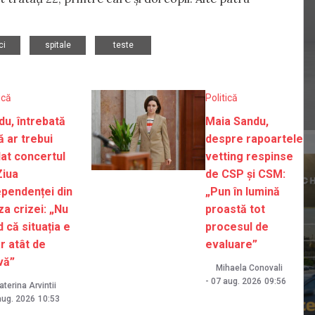
,
,
ci
spitale
teste
ică
Politică
du, întrebată
Maia Sandu,
ă ar trebui
despre rapoartele
lat concertul
vetting respinse
Ziua
de CSP și CSM:
ependenței din
„Pun în lumină
za crizei: „Nu
proastă tot
 că situația e
procesul de
r atât de
evaluare”
vă”
Mihaela Conovali
-
07 aug. 2026
09:56
aterina Arvintii
aug. 2026
10:53