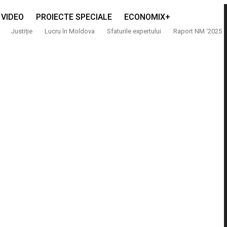
VIDEO
PROIECTE SPECIALE
ECONOMIX+
Justiție
Lucru în Moldova
Sfaturile expertului
Raport NM ‘2025