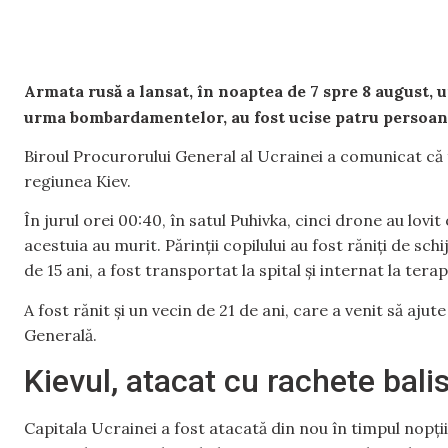
Armata rusă a lansat, în noaptea de 7 spre 8 august, 
urma bombardamentelor, au fost ucise patru persoane
Biroul Procurorului General al Ucrainei a comunicat că 
regiunea Kiev.
În jurul orei 00:40, în satul Puhivka, cinci drone au lovit 
acestuia au murit. Părinții copilului au fost răniți de schi
de 15 ani, a fost transportat la spital și internat la tera
A fost rănit și un vecin de 21 de ani, care a venit să aj
Generală.
Kievul, atacat cu rachete bali
Capitala Ucrainei a fost atacată din nou în timpul nopții.