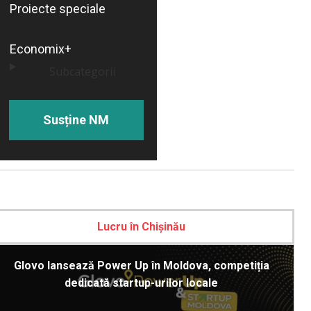
Proiecte speciale
Economix+
Subcategorii
Susține NM
Lucru în Chișinău
Glovo lansează Power Up în Moldova, competiția
dedicată startup-urilor locale