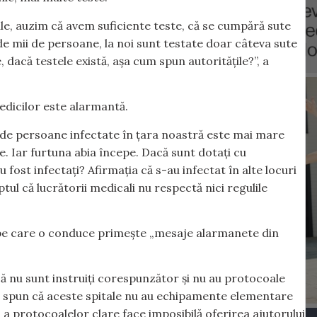
ile, auzim că avem suficiente teste, că se cumpără sute
i de mii de persoane, la noi sunt testate doar câteva sute
dacă testele există, așa cum spun autoritățile?”, a
edicilor este alarmantă.
l de persoane infectate în țara noastră este mai mare
. Iar furtuna abia începe. Dacă sunt dotați cu
fost infectați? Afirmația că s-au infectat în alte locuri
ptul că lucrătorii medicali nu respectă nici regulile
 pe care o conduce primește „mesaje alarmanete din
ă nu sunt instruiți corespunzător și nu au protocoale
ne spun că aceste spitale nu au echipamente elementare
 a protocoalelor clare face imposibilă oferirea ajutorului