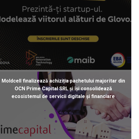
Moldcell finalizează achiziția pachetului majoritar din
OCN Prime Capital SRL și își consolidează
ecosistemul de servicii digitale și financiare