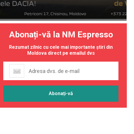
Abonați-vă la NM Espresso
Rezumat zilnic cu cele mai importante știri din
Moldova direct pe emailul dvs