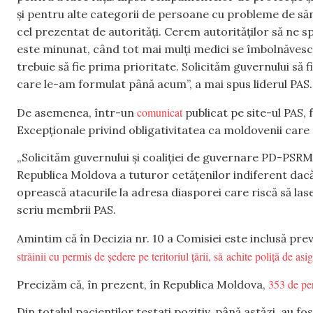
și pentru alte categorii de persoane cu probleme de săn
cel prezentat de autorități. Cerem autorităților să ne s
este minunat, când tot mai mulți medici se îmbolnăvesc
trebuie să fie prima prioritate. Solicităm guvernului să fi
care le-am formulat până acum”, a mai spus liderul PAS.
comunicat
De asemenea, într-un
publicat pe site-ul PAS,
Excepționale privind obligativitatea ca moldovenii care 
„Solicităm guvernului și coaliției de guvernare PD-PSRM 
Republica Moldova a tuturor cetățenilor indiferent dacă 
oprească atacurile la adresa diasporei care riscă să lase
scriu membrii PAS.
Amintim că în Decizia nr. 10 a Comisiei este inclusă pr
străinii cu permis de ședere pe teritoriul țării, să achite poliță de a
353 de per
Precizăm că, în prezent, în Republica Moldova,
Din totalul pacienților testați pozitiv, până astăzi, au fos