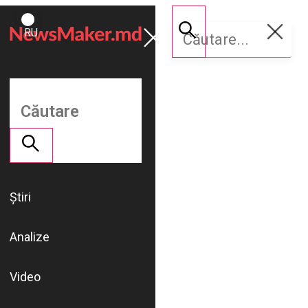
ROMÂNĂ
Susține
RU
NM
Știri
Analize
Video