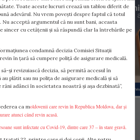
ătate. Toate aceste lucruri crează un tablou diferit de
pună adevărul. Nu vrem povești despre faptul că totul
. Nu acceptă argumentul că nu sunt bani, aceasta
e sincer cu cetățenii și să răspundă clar la întrebările pe
 formațiunea condamnă decizia Comisiei Situații
revin în țară să cumpere poliță de asigurare medicală.
să-și revizuiască decizia, să permită accesul în
au plătit sau nu polița de asigurare medicală și să
 răni adânci în societatea noastră și așa dezbinată”,
oldovenii care revin în Republica Moldova, dar și
evederea ca m
sigurare atunci când revin acasă.
soane sunt infectate cu Covid-19, dintre care 37 – în stare gravă.
t tratați 22, printre care și doi copii. Alte patru