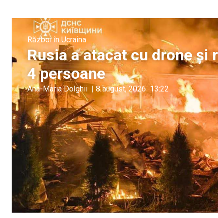
Război în Ucraina
Rusia a atacat cu drone și 
4 persoane
Ana-Maria Dolghii
|
8 august, 2026
13:22