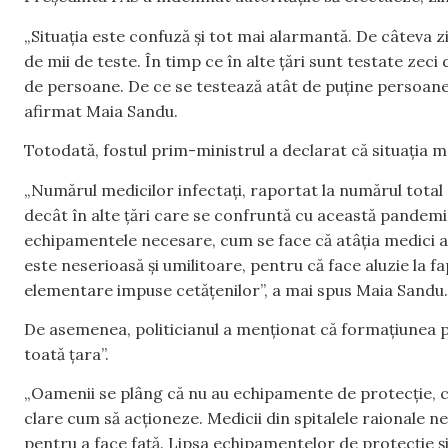
„Situația este confuză și tot mai alarmantă. De câteva z
de mii de teste. În timp ce în alte țări sunt testate zec
de persoane. De ce se testează atât de puține persoane, 
afirmat Maia Sandu.
Totodată, fostul prim-ministrul a declarat că situația m
„Numărul medicilor infectați, raportat la numărul tota
decât în alte țări care se confruntă cu această pandemie
echipamentele necesare, cum se face că atâția medici au 
este neserioasă și umilitoare, pentru că face aluzie la fa
elementare impuse cetățenilor”, a mai spus Maia Sandu.
De asemenea, politicianul a menționat că formațiunea
toată țara”.
„Oamenii se plâng că nu au echipamente de protecție, c
clare cum să acționeze. Medicii din spitalele raionale 
pentru a face față. Lipsa echipamentelor de protecție și