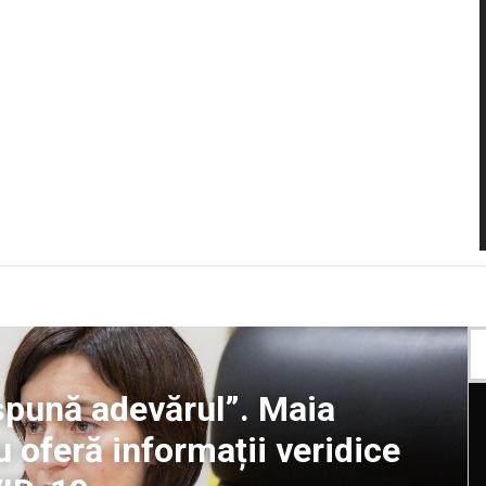
 spună adevărul”. Maia
 oferă informații veridice