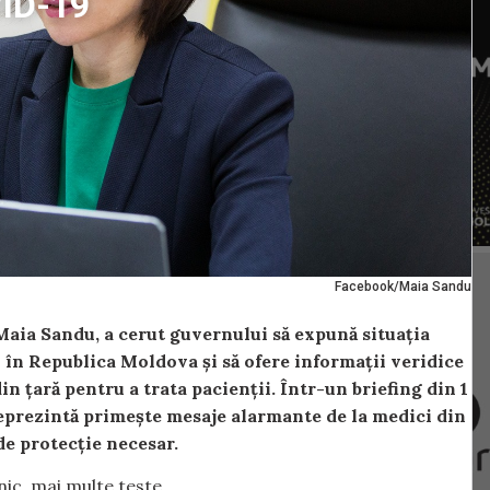
VID-19
Facebook/Maia Sandu
 Maia Sandu, a cerut guvernului să expună situația
 în Republica Moldova și să ofere informații veridice
din țară pentru a trata pacienții. Într-un briefing din 1
 reprezintă primește mesaje alarmante de la medici din
de protecție necesar.
nic, mai multe teste.