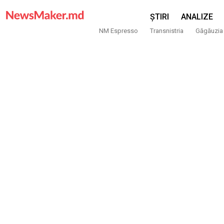
ȘTIRI
ANALIZE
NM Espresso
Transnistria
Găgăuzia