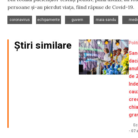
persoane și-au pierdut viața, fiind răpuse de Covid-19.
,
,
,
,
coronavirus
echipamente
guvern
maia sandu
medi
Știri similare
Polit
San
dac
anu
de 
Ind
cau
cred
chia
gra
Ec
-
07 