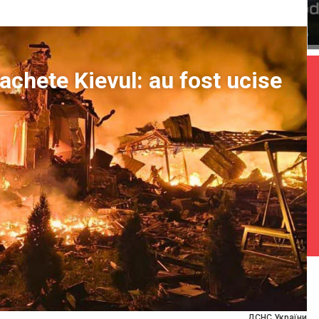
rachete Kievul: au fost ucise
ДСНС України