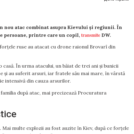
un nou atac combinat asupra Kievului și regiunii. În
transmite
 persoane, printre care un copil,
DW.
forțele ruse au atacat cu drone raionul Brovarî din
o casă. În urma atacului, un băiat de trei ani și bunicii
je și au suferit arsuri, iar fratele său mai mare, în vârstă
pie intensivă din cauza arsurilor.
ute familia după atac, mai precizează Procuratura
stice
 Mai multe explozii au fost auzite în Kiev, după ce forțele