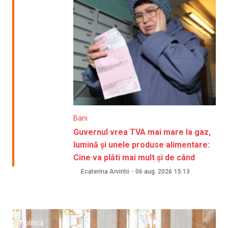
Bani
Guvernul vrea TVA mai mare la gaz,
lumină și unele produse alimentare:
Cine va plăti mai mult și de când
Ecaterina Arvintii
-
06 aug. 2026
15:13
Politică