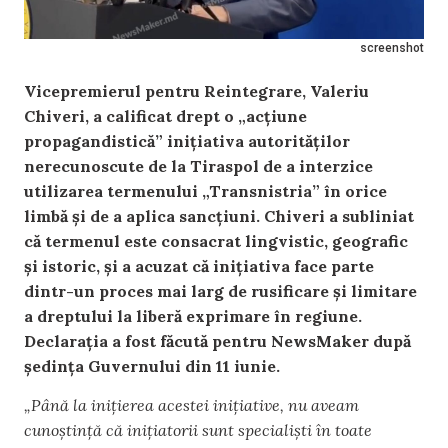
screenshot
Vicepremierul pentru Reintegrare, Valeriu
Chiveri, a calificat drept o „acțiune
propagandistică” inițiativa autorităților
nerecunoscute de la Tiraspol de a interzice
utilizarea termenului „Transnistria” în orice
limbă și de a aplica sancțiuni. Chiveri a subliniat
că termenul este consacrat lingvistic, geografic
și istoric, și a acuzat că inițiativa face parte
dintr-un proces mai larg de rusificare și limitare
a dreptului la liberă exprimare în regiune.
Declarația a fost făcută pentru NewsMaker după
ședința Guvernului din 11 iunie.
„Până la inițierea acestei inițiative, nu aveam
cunoștință că inițiatorii sunt specialiști în toate