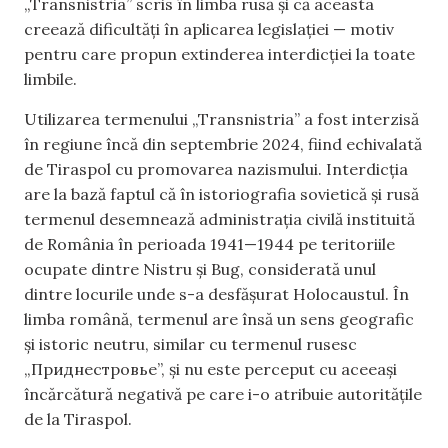
„Transnistria” scris în limba rusă și că aceasta
creează dificultăți în aplicarea legislației — motiv
pentru care propun extinderea interdicției la toate
limbile.
Utilizarea termenului „Transnistria” a fost interzisă
în regiune încă din septembrie 2024, fiind echivalată
de Tiraspol cu promovarea nazismului. Interdicția
are la bază faptul că în istoriografia sovietică și rusă
termenul desemnează administrația civilă instituită
de România în perioada 1941—1944 pe teritoriile
ocupate dintre Nistru și Bug, considerată unul
dintre locurile unde s-a desfășurat Holocaustul. În
limba română, termenul are însă un sens geografic
și istoric neutru, similar cu termenul rusesc
„Приднестровье”, și nu este perceput cu aceeași
încărcătură negativă pe care i-o atribuie autoritățile
de la Tiraspol.