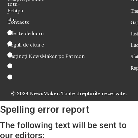
totu-
Echipa
Tra
i
clar
Contacte
Găg
Oferte de lucru
Just
Reguli de citare
Luc
Susțineți NewsMaker pe Patreon
Sfat
Rap
© 2024 NewsMaker. Toate drepturile rezervate.
Spelling error report
The following text will be sent to
our editors: