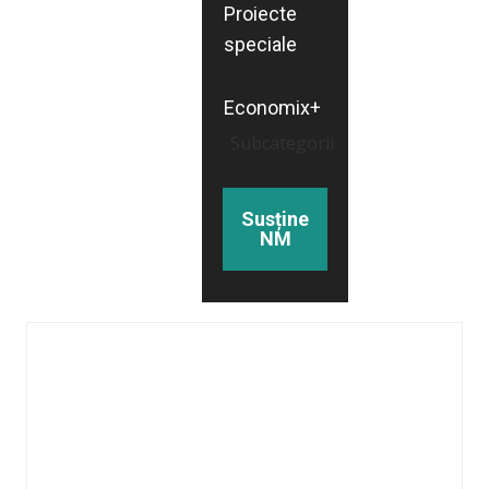
Proiecte
speciale
Economix+
Subcategorii
Susține
NM