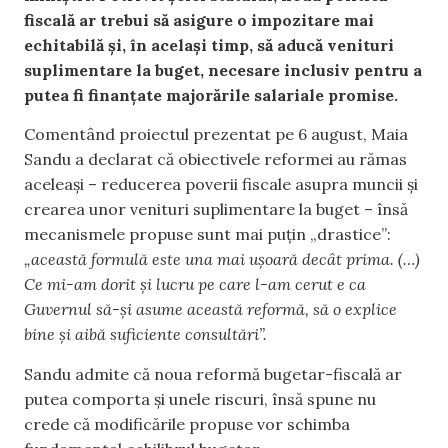
fiscală ar trebui să asigure o impozitare mai
echitabilă și, în același timp, să aducă venituri
suplimentare la buget, necesare inclusiv pentru a
putea fi finanțate majorările salariale promise.
Comentând proiectul prezentat pe 6 august, Maia
Sandu a declarat că obiectivele reformei au rămas
aceleași – reducerea poverii fiscale asupra muncii și
crearea unor venituri suplimentare la buget – însă
mecanismele propuse sunt mai puțin „drastice”:
„această formulă este una mai ușoară decât prima. (…)
Ce mi-am dorit și lucru pe care l-am cerut e ca
Guvernul să-și asume această reformă, să o explice
bine și aibă suficiente consultări”.
Sandu admite că noua reformă bugetar-fiscală ar
putea comporta și unele riscuri, însă spune nu
crede că modificările propuse vor schimba