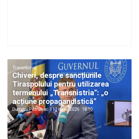
Transnistria
Chiveri, despre sancțiunile
Tiraspolului pentru utilizarea
termenului „Transnistria”: „o
acțiune propagandistică”
Dumitru Petruleac
|
11 iunie, 2026
18:10