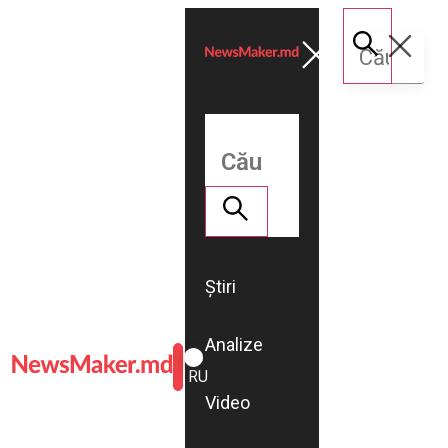
Știri
Analize
ROMÂNĂ
RU
Video