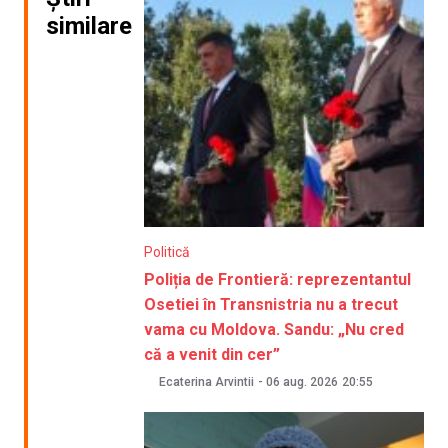
similare
Politică
Poliția de Frontieră: reprezentantul
Osetiei în Transnistria nu a trecut
vama cu Moldova. Sandu: „Nu cred
că a venit din cer”
Ecaterina Arvintii
-
06 aug. 2026
20:55