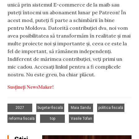
unică prin sistemul E-commerce de la maib sau
puteți întocmi un abonament lunar pe Patreon! În
acest mod, puteți fi parte a schimbării în bine
pentru Moldova. Datorită contribuției dvs, noi vom
avea posibilitatea să transformăm în realitate și mai
multe proiecte noi și importante și, ceea ce este la
fel de important, să rămânem independenți.
Indiferent de mărimea contribuției, veți primi un
mic cadou. Accesați linkul pentru a fi complicele
nostru. Nu este greu, ba chiar plăcut.
Susțineți NewsMaker!
,
,
,
,
2027
bugetar-fiscală
Maia Sandu
politica fiscală
,
,
reforma fiscală
top
Vasile Tofan