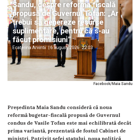
Sandu, despre reforma fiscală
propusă de Guvernul Tofan: „Ar
trebui să genereze resurse
suplimentare, pentru că s-au
făcut promisiuni”
Ecaterina Arvintii
|
6 august, 2026
22:03
Facebook/Maia Sandu
Președinta Maia Sandu consideră că noua
reformă bugetar-fiscală propusă de Guvernul
condus de Vasile Tofan este mai echilibrată decât
prima variantă, prezentată de fostul Cabinet de
miniștri. Potrivit șefei statului, noua politică