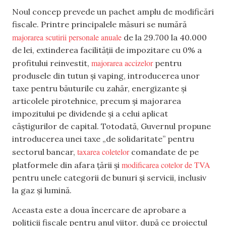
Noul concep prevede un pachet amplu de modificări
fiscale. Printre principalele măsuri se numără
majorarea scutirii personale anuale
de la 29.700 la 40.000
de lei, extinderea facilității de impozitare cu 0% a
majorarea accizelor
profitului reinvestit,
pentru
produsele din tutun și vaping, introducerea unor
taxe pentru băuturile cu zahăr, energizante și
articolele pirotehnice, precum și majorarea
impozitului pe dividende și a celui aplicat
câștigurilor de capital. Totodată, Guvernul propune
introducerea unei taxe „de solidaritate” pentru
taxarea coletelor
sectorul bancar,
comandate de pe
modificarea cotelor de TVA
platformele din afara țării și
pentru unele categorii de bunuri și servicii, inclusiv
la gaz și lumină.
Aceasta este a doua încercare de aprobare a
politicii fiscale pentru anul viitor, după ce proiectul