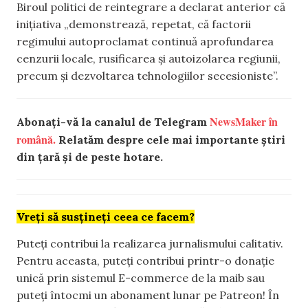
Biroul politici de reintegrare a declarat anterior că
inițiativa „demonstrează, repetat, că factorii
regimului autoproclamat continuă aprofundarea
cenzurii locale, rusificarea și autoizolarea regiunii,
precum și dezvoltarea tehnologiilor secesioniste”.
NewsMaker în
Abonați-vă la canalul de Telegram
română.
Relatăm despre cele mai importante știri
din țară și de peste hotare.
Vreți să susțineți ceea ce facem?
Puteți contribui la realizarea jurnalismului calitativ.
Pentru aceasta, puteți contribui printr-o donație
unică prin sistemul E-commerce de la maib sau
puteți întocmi un abonament lunar pe Patreon! În