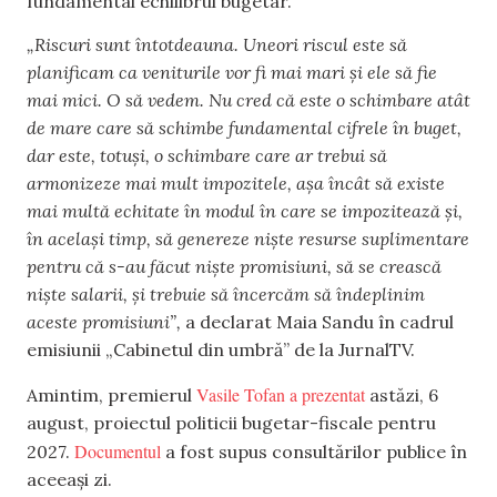
fundamental echilibrul bugetar.
„Riscuri sunt întotdeauna. Uneori riscul este să
planificam ca veniturile vor fi mai mari și ele să fie
mai mici. O să vedem. Nu cred că este o schimbare atât
de mare care să schimbe fundamental cifrele în buget,
dar este, totuși, o schimbare care ar trebui să
armonizeze mai mult impozitele, așa încât să existe
mai multă echitate în modul în care se impozitează și,
în același timp, să genereze niște resurse suplimentare
pentru că s-au făcut niște promisiuni, să se crească
niște salarii, și trebuie să încercăm să îndeplinim
aceste promisiuni”,
a declarat Maia Sandu în cadrul
emisiunii „Cabinetul din umbră” de la JurnalTV.
Vasile Tofan a prezentat
Amintim, premierul
astăzi, 6
august, proiectul politicii bugetar-fiscale pentru
Documentul
2027.
a fost supus consultărilor publice în
aceeași zi.