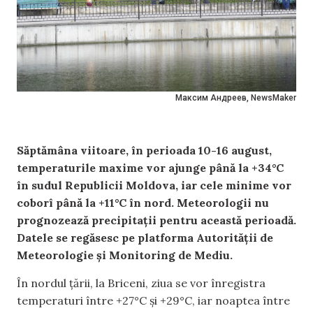
Максим Андреев, NewsMaker
Săptămâna viitoare, în perioada 10-16 august,
temperaturile maxime vor ajunge până la +34°C
în sudul Republicii Moldova, iar cele minime vor
coborî până la +11°C în nord. Meteorologii nu
prognozează precipitații pentru această perioadă.
Datele se regăsesc pe platforma Autorității de
Meteorologie și Monitoring de Mediu.
În nordul țării, la Briceni, ziua se vor înregistra
temperaturi între +27°C și +29°C, iar noaptea între