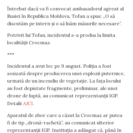
Întrebat dacă va fi convocat ambasadorul agreat al
Rusiei în Republica Moldova, Tofan a spus: „O să
discutăm pe intern și o să luăm măsurile necesare”.
Potrivit lui Tofan, incidentul s-a produs la limita
localității Crocmaz.
***
Incidentul a avut loc pe 9 august. Poliția a fost
sesizată despre producerea unei explozii puternice,
urmată de un incendiu de vegetație. La fața locului
au fost depistate fragmente, preliminar, ale unei
drone de luptă, au comunicat reprezentanții IGP.
AICI
Detalii
.
Aparatul de zbor care a căzut la Crocmaz ar putea
fi de tip „dronă-rachetă”, au comunicat ulterior
reprezentanții IGP. Instituția a adăugat că, până în