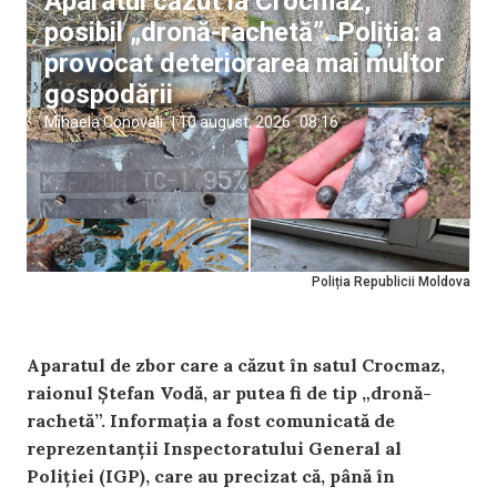
Aparatul căzut la Crocmaz,
posibil „dronă-rachetă”. Poliția: a
provocat deteriorarea mai multor
gospodării
Mihaela Conovali
|
10 august, 2026
08:16
Poliția Republicii Moldova
Aparatul de zbor care a căzut în satul Crocmaz,
raionul Ștefan Vodă, ar putea fi de tip „dronă-
rachetă”. Informația a fost comunicată de
reprezentanții Inspectoratului General al
Poliției (IGP), care au precizat că, până în