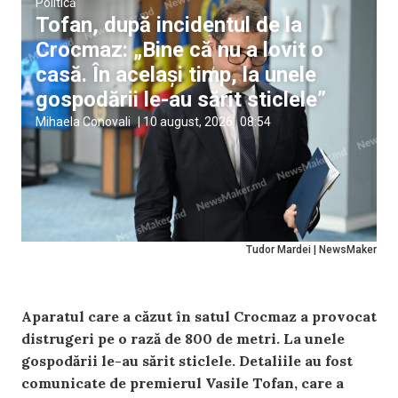
Politică
Tofan, după incidentul de la
Crocmaz: „Bine că nu a lovit o
casă. În același timp, la unele
gospodării le-au sărit sticlele”
Mihaela Conovali
|
10 august, 2026
08:54
Tudor Mardei | NewsMaker
Aparatul care a căzut în satul Crocmaz a provocat
distrugeri pe o rază de 800 de metri. La unele
gospodării le-au sărit sticlele. Detaliile au fost
comunicate de premierul Vasile Tofan, care a