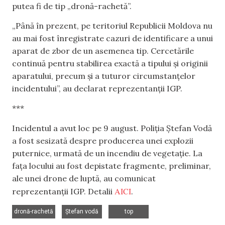
putea fi de tip „dronă-rachetă”.
„Până în prezent, pe teritoriul Republicii Moldova nu
au mai fost înregistrate cazuri de identificare a unui
aparat de zbor de un asemenea tip. Cercetările
continuă pentru stabilirea exactă a tipului și originii
aparatului, precum și a tuturor circumstanțelor
incidentului”, au declarat reprezentanții IGP.
***
Incidentul a avut loc pe 9 august. Poliția Ștefan Vodă
a fost sesizată despre producerea unei explozii
puternice, urmată de un incendiu de vegetație. La
fața locului au fost depistate fragmente, preliminar,
ale unei drone de luptă, au comunicat
AICI
reprezentanții IGP. Detalii
.
,
,
dronă-rachetă
Ștefan vodă
top