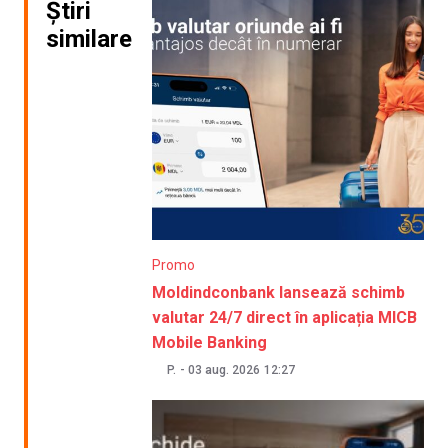
Știri
similare
Promo
Moldindconbank lansează schimb
valutar 24/7 direct în aplicația MICB
Mobile Banking
P.
-
03 aug. 2026
12:27