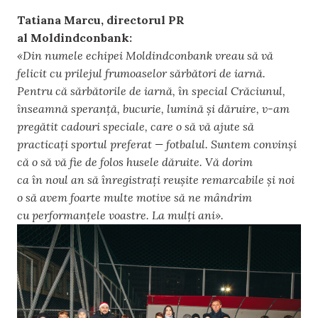
Tatiana Marcu, directorul PR
al Moldindconbank:
«Din numele echipei Moldindconbank vreau să vă
felicit cu prilejul frumoaselor sărbători de iarnă.
Pentru că sărbătorile de iarnă, în special Crăciunul,
înseamnă speranță, bucurie, lumină și dăruire, v-am
pregătit cadouri speciale, care o să vă ajute să
practicați sportul preferat — fotbalul. Suntem convinși
că o să vă fie de folos husele dăruite. Vă dorim
ca în noul an să înregistrați reușite remarcabile și noi
o să avem foarte multe motive să ne mândrim
cu performanțele voastre. La mulți ani».