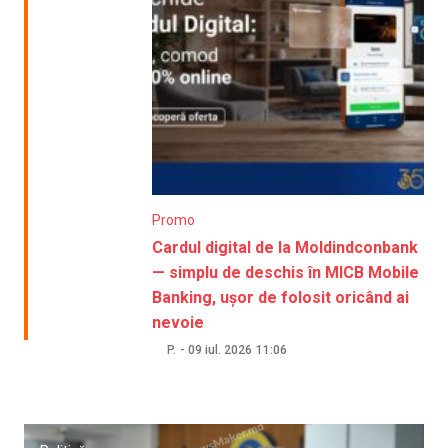
Promo
Cardul digital de la Moldindconbank
— simplu de deschis în MICB Mobile
Banking, ușor de folosit oricând ai
nevoie
P.
-
09 iul. 2026
11:06