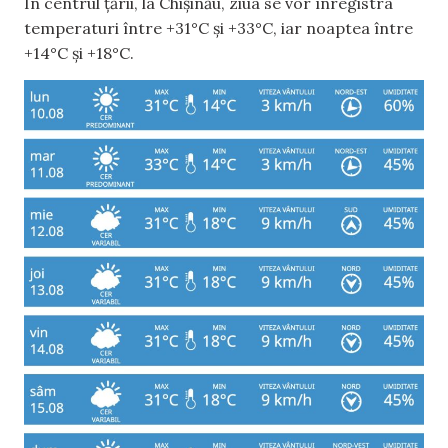
În centrul țării, la Chișinău, ziua se vor înregistra
temperaturi între +31°C și +33°C, iar noaptea între
+14°C și +18°C.