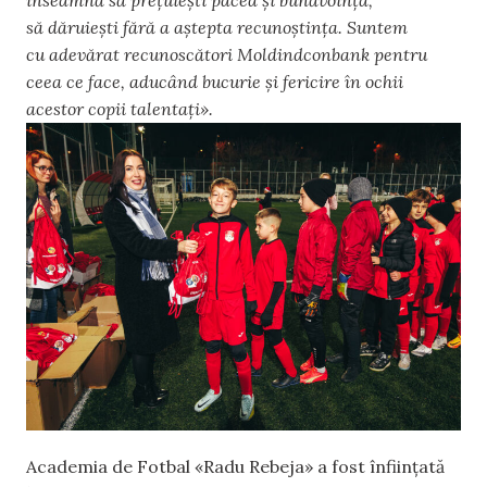
să dăruiești fără a aștepta recunoștința. Suntem
cu adevărat recunoscători Moldindconbank pentru
ceea ce face, aducând bucurie și fericire în ochii
acestor copii talentați».
Academia de Fotbal «Radu Rebeja» a fost înființată