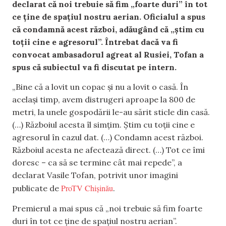
declarat că noi trebuie să fim „foarte duri” în tot
ce ține de spațiul nostru aerian. Oficialul a spus
că condamnă acest război, adăugând că „știm cu
toții cine e agresorul”. Întrebat dacă va fi
convocat ambasadorul agreat al Rusiei, Tofan a
spus că subiectul va fi discutat pe intern.
„Bine că a lovit un copac și nu a lovit o casă. În
același timp, avem distrugeri aproape la 800 de
metri, la unele gospodării le-au sărit sticle din casă.
(…) Războiul acesta îl simțim. Știm cu toții cine e
agresorul în cazul dat. (…) Condamn acest război.
Războiul acesta ne afectează direct. (…) Tot ce îmi
doresc – ca să se termine cât mai repede”, a
declarat Vasile Tofan, potrivit unor imagini
ProTV Chișinău
publicate de
.
Premierul a mai spus că „noi trebuie să fim foarte
duri în tot ce ține de spațiul nostru aerian”.