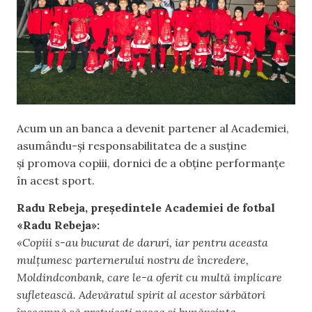
Acum un an banca a devenit partener al Academiei,
asumându-și responsabilitatea de a susține
și promova copiii, dornici de a obține performanțe
în acest sport.
Radu Rebeja, președintele Academiei de fotbal
«Radu Rebeja»:
«Copiii s-au bucurat de daruri, iar pentru aceasta
mulțumesc parternerului nostru de încredere,
Moldindconbank, care le-a oferit cu multă implicare
sufletească. Adevăratul spirit al acestor sărbători
înseamnă să prețuiești pacea și bunăvoința,