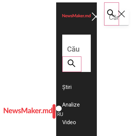
Știri
Analize
ROMÂNĂ
RU
Video