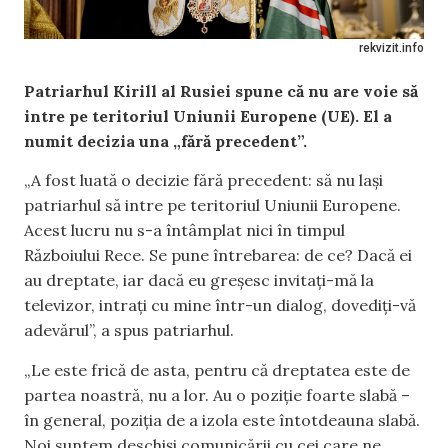
rekvizit.info
Patriarhul Kirill al Rusiei spune că nu are voie să
intre pe teritoriul Uniunii Europene (UE). El a
numit decizia una „fără precedent”.
„A fost luată o decizie fără precedent: să nu lași
patriarhul să intre pe teritoriul Uniunii Europene.
Acest lucru nu s-a întâmplat nici în timpul
Războiului Rece. Se pune întrebarea: de ce? Dacă ei
au dreptate, iar dacă eu greșesc invitați-mă la
televizor, intrați cu mine într-un dialog, dovediți-vă
adevărul”, a spus patriarhul.
„Le este frică de asta, pentru că dreptatea este de
partea noastră, nu a lor. Au o poziție foarte slabă –
în general, poziția de a izola este întotdeauna slabă.
Noi suntem deschiși comunicării cu cei care ne