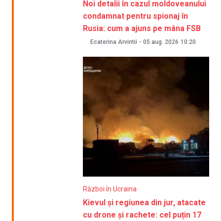
Noi detalii în cazul moldoveanului
condamnat pentru spionaj în
Rusia: cum a ajuns pe mâna FSB
Ecaterina Arvintii
-
05 aug. 2026
10:20
Război în Ucraina
Kievul și regiunea din jur, atacate
cu drone și rachete: cel puțin 17