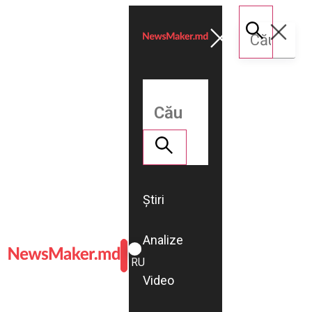
Știri
Analize
ROMÂNĂ
RU
Video