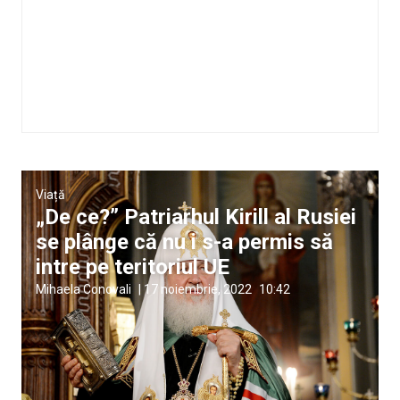
Viață
„De ce?” Patriarhul Kirill al Rusiei
se plânge că nu i s-a permis să
intre pe teritoriul UE
Mihaela Conovali
|
17 noiembrie, 2022
10:42