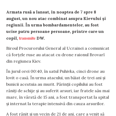
Armata rusă a lansat, în noaptea de 7 spre 8
august, un nou atac combinat asupra Kievului și
regiunii. În urma bombardamentelor, au fost
ucise patru persoane persoane, printre care un
transmite
copil,
DW.
Biroul Procurorului General al Ucrainei a comunicat
că forțele ruse au atacat cu drone raionul Brovarî
din regiunea Kiev.
În jurul orei 00:40, în satul Puhivka, cinci drone au
lovit o casă. În urma atacului, un băiat de trei ani și
bunicii acestuia au murit. Părinții copilului au fost
răniți de schije și au suferit arsuri, iar fratele său mai
mare, în vârstă de 15 ani, a fost transportat la spital
și internat la terapie intensivă din cauza arsurilor.
A fost rănit și un vecin de 21 de ani, care a venit să