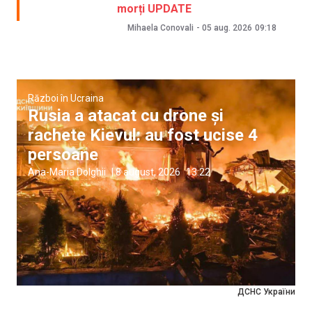
morți UPDATE
Mihaela Conovali
-
05 aug. 2026
09:18
Război în Ucraina
Rusia a atacat cu drone și
rachete Kievul: au fost ucise 4
persoane
Ana-Maria Dolghii
|
8 august, 2026
13:22
ДСНС України