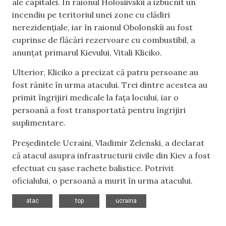
ale capitalei. În raionul Holosiivskîi a izbucnit un
incendiu pe teritoriul unei zone cu clădiri
nerezidențiale, iar în raionul Obolonskîi au fost
cuprinse de flăcări rezervoare cu combustibil, a
anunțat primarul Kievului, Vitali Kliciko.
Ulterior, Kliciko a precizat că patru persoane au
fost rănite în urma atacului. Trei dintre acestea au
primit îngrijiri medicale la fața locului, iar o
persoană a fost transportată pentru îngrijiri
suplimentare.
Președintele Ucraini, Vladimir Zelenski, a declarat
că atacul asupra infrastructurii civile din Kiev a fost
efectuat cu șase rachete balistice. Potrivit
oficialului, o persoană a murit în urma atacului.
,
,
atac
top
ucraina