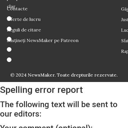
clar
Contacte
Găg
Oferte de lucru
Just
Reguli de citare
Luc
Susțineți NewsMaker pe Patreon
Sfat
Rap
© 2024 NewsMaker. Toate drepturile rezervate.
Spelling error report
The following text will be sent to
our editors: