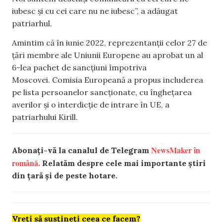
iubesc și cu cei care nu ne iubesc”, a adăugat
patriarhul.
Amintim că în iunie 2022, reprezentanţii celor 27 de
ţări membre ale Uniunii Europene au aprobat un al
6-lea pachet de sancţiuni împotriva
Moscovei. Comisia Europeană a propus includerea
pe lista persoanelor sancţionate, cu îngheţarea
averilor şi o interdicţie de intrare în UE, a
patriarhului Kirill.
NewsMaker în
Abonați-vă la canalul de Telegram
română.
Relatăm despre cele mai importante știri
din țară și de peste hotare.
Vreți să susțineți ceea ce facem?