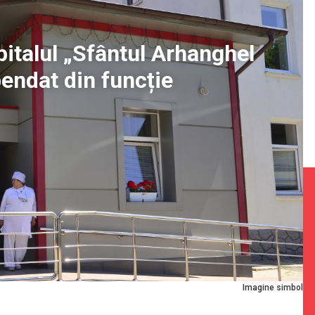
pitalul „Sfântul Arhanghel
pendat din funcție
Imagine simbol