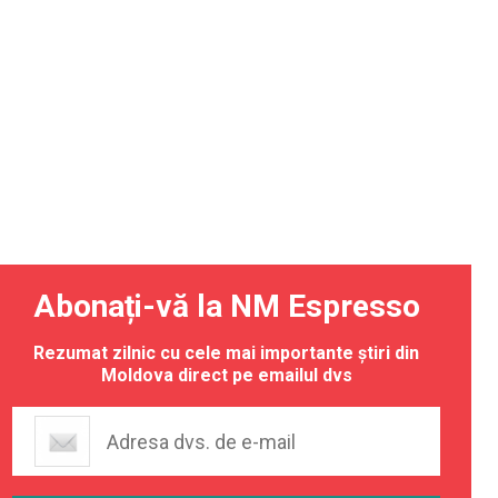
Abonați-vă la NM Espresso
Rezumat zilnic cu cele mai importante știri din
Moldova direct pe emailul dvs