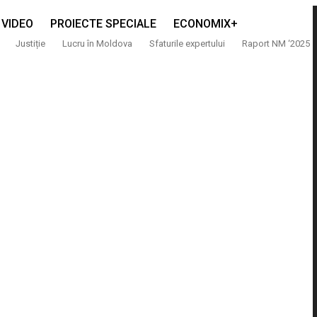
VIDEO
PROIECTE SPECIALE
ECONOMIX+
Justiție
Lucru în Moldova
Sfaturile expertului
Raport NM ‘2025