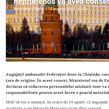
neprietenos va avea conse
Ana-Maria Dolghii
|
14 august, 2023
20:29
Angajații ambasadei Federației Ruse la Chișinău, care
țara de origine. În acest conext, Ministerul rus de Ex
declarat că reducerea personalului misiunii ruse va a
responsabilitate pentru acest lucru o poartă autorit
MAE-ul rus a anunțat, în seara de 14 agust, că angajații
acestora s-au întors la Moscova cu un zbor special.