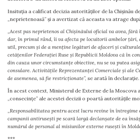
Insituția a calificat decizia autorităților de la Chișin
„neprietenoasă” și a avertizat că aceasta va atrage dup
„
Acest pas neprietenos al Chișinăului oficial va avea, fără
dar, în primul rând, îi va afecta pe locuitorii ambelor țări,
util, precum și de a menține legături de afaceri și cultural
cetățenilor Federației Ruse și Republicii Moldova că în co
din cauza unor circumstanțe obiective, nu se va putea asig
consulare. Activitățile Reprezentanței Comerciale și ale Ce
de asemenea, să fie restricționate
”, se arată în declarație.
În acest context, Ministerul de Externe de la Moscova a
„consecințe” ale acestei decizii o poartă autoritățile mo
„
Responsabilitatea pentru acest lucru revine în întregime 
campanii antirusești pe scară largă declanșate de ea însăși
numărul de personal al misiunilor externe rusești în Mold
***