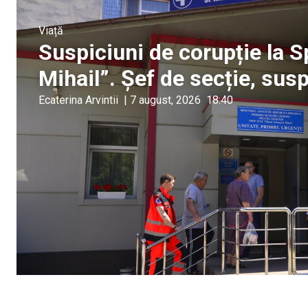
Viață
Suspiciuni de corupție la S
Mihail”. Șef de secție, sus
Ecaterina Arvintii
|
7 august, 2026
18:40