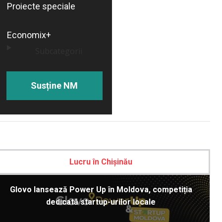
Proiecte speciale
Economix+
Subcategorii
Susține NM
Lucru în Chișinău
Glovo lansează Power Up în Moldova, competiția
dedicată startup-urilor locale