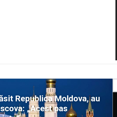
răsit Republica Moldova, au
oscova: „Acest pas