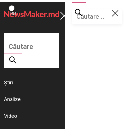
ROMÂNĂ
Susține
RU
NM
Știri
Analize
Video