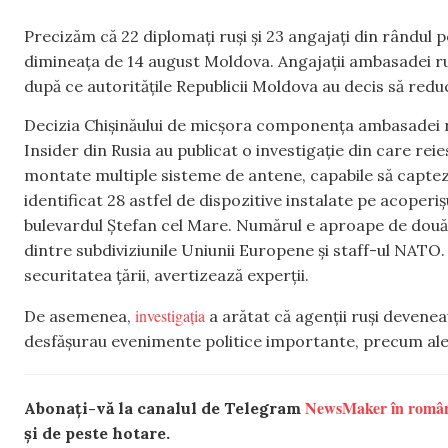
Precizăm că 22 diplomați ruși și 23 angajați din rândul p
dimineața de 14 august Moldova. Angajații ambasadei rus
după ce autoritățile Republicii Moldova au decis să redu
Decizia Chișinăului de micșora componența ambasadei ruse
Insider din Rusia au publicat o investigație din care rei
montate multiple sisteme de antene, capabile să capteze 
identificat 28 astfel de dispozitive instalate pe acoperiș
bulevardul Ștefan cel Mare. Numărul e aproape de două 
dintre subdiviziunile Uniunii Europene și staff-ul NATO
securitatea țării, avertizează experții.
investigația
De asemenea,
a arătat că agenții ruși devene
desfășurau evenimente politice importante, precum alege
NewsMaker în româ
Abonați-vă la canalul de Telegram
și de peste hotare.