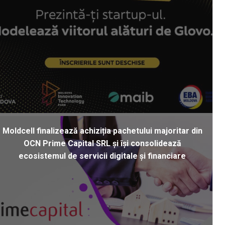
Moldcell finalizează achiziția pachetului majoritar din
OCN Prime Capital SRL și își consolidează
ecosistemul de servicii digitale și financiare