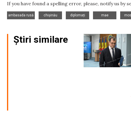
If you have found a spelling error, please, notify us by 
,
,
,
,
ambasada rusă
chișinău
diplomați
mae
mos
Știri similare