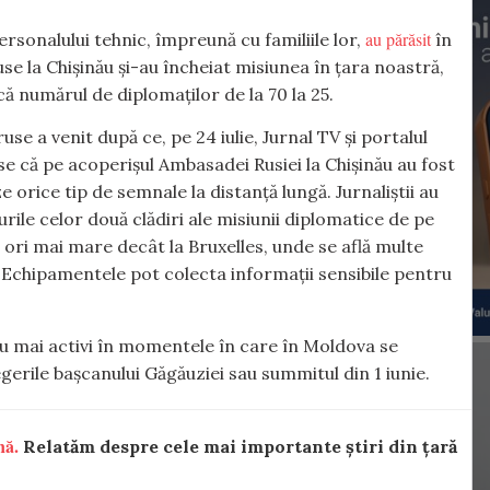
au părăsit
ersonalului tehnic, împreună cu familiile lor,
în
e la Chișinău și-au încheiat misiunea în țara noastră,
că numărul de diplomaților de la 70 la 25.
 a venit după ce, pe 24 iulie, Jurnal TV și portalul
ese că pe acoperișul Ambasadei Rusiei la Chișinău au fost
orice tip de semnale la distanță lungă. Jurnaliștii au
urile celor două clădiri ale misiunii diplomatice de pe
ori mai mare decât la Bruxelles, unde se află multe
. Echipamentele pot colecta informații sensibile pentru
au mai activi în momentele în care în Moldova se
rile bașcanului Găgăuziei sau summitul din 1 iunie.
nă.
Relatăm despre cele mai importante știri din țară