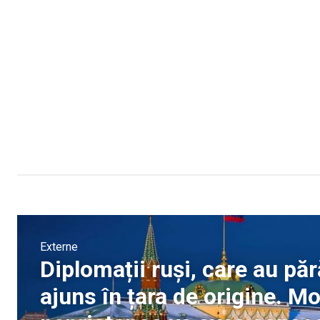
Externe
Diplomații ruși, care au pă
ajuns în țara de origine. M