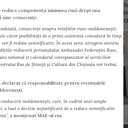
ău de reduce componența misiunea rusă drept una
ă sine consecințe.
 îndoială, consecințe asupra relațiilor ruso-moldovenești,
 ale căror posibilități de a primi asistență consulară în timp
e vor fi reduse semnificativ. În acest sens, atragem atenția
ndițiile reducerii personalului Ambasadei Federației Ruse,
ura volumul și calendarul corespunzător al serviciilor
ntrului Rus de Știință și Cultură din Chișinău vor trebui,
 declarat că responsabilitate pentru eventualele
ldovenești.
conducerii moldovenești, care, în cadrul unei ample
, a luat o decizie nejustificată de a reduce semnificativ
ova
”, a menționat MAE-ul rus.