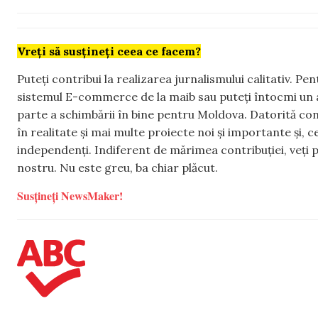
Vreți să susțineți ceea ce facem?
Puteți contribui la realizarea jurnalismului calitativ. Pe
sistemul E-commerce de la maib sau puteți întocmi un 
parte a schimbării în bine pentru Moldova. Datorită con
în realitate și mai multe proiecte noi și importante și,
independenți. Indiferent de mărimea contribuției, veți p
nostru. Nu este greu, ba chiar plăcut.
Susțineți NewsMaker!