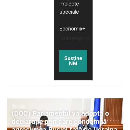
Proiecte
speciale
Economix+
Subcategorii
Susține
NM
Politică
(DOC) Parlamentul va adopta o
declarație prin care condamnă
agresiunea Rusiei față de Ucraina