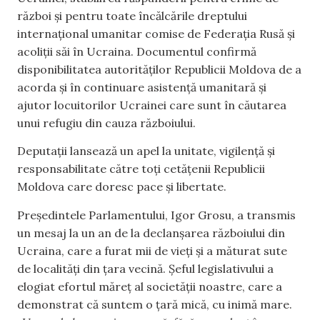
război și pentru toate încălcările dreptului
internațional umanitar comise de Federația Rusă și
acoliții săi în Ucraina. Documentul confirmă
disponibilitatea autorităților Republicii Moldova de a
acorda și în continuare asistență umanitară și
ajutor locuitorilor Ucrainei care sunt în căutarea
unui refugiu din cauza războiului.
Deputații lansează un apel la unitate, vigilență și
responsabilitate către toți cetățenii Republicii
Moldova care doresc pace și libertate.
Președintele Parlamentului, Igor Grosu, a transmis
un mesaj la un an de la declanșarea războiului din
Ucraina, care a furat mii de vieți și a măturat sute
de localități din țara vecină. Șeful legislativului a
elogiat efortul măreț al societății noastre, care a
demonstrat că suntem o țară mică, cu inimă mare.