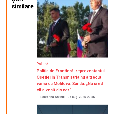
similare
Politică
Poliția de Frontieră: reprezentantul
Osetiei în Transnistria nu a trecut
vama cu Moldova. Sandu: „Nu cred
că a venit din cer”
Ecaterina Arvintii
-
06 aug. 2026
20:55