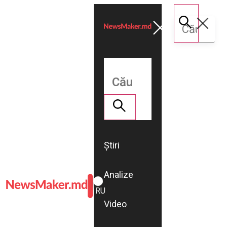
Știri
Analize
ROMÂNĂ
RU
Video