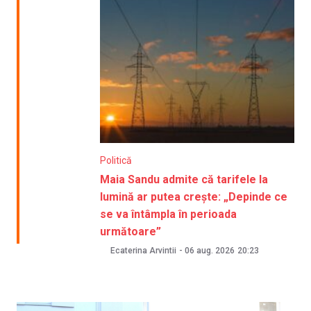
Politică
Maia Sandu admite că tarifele la
lumină ar putea crește: „Depinde ce
se va întâmpla în perioada
următoare”
Ecaterina Arvintii
-
06 aug. 2026
20:23