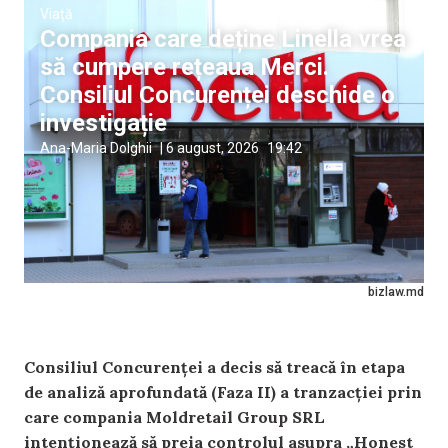
Viață
Compania care deține Linella vrea
să cumpere rețeaua Merci.
Consiliul Concurenței deschide o
investigație
Ana-Maria Dolghii
|
6 august, 2026
19:42
bizlaw.md
Consiliul Concurenței a decis să treacă în etapa
de analiză aprofundată (Faza II) a tranzacției prin
care compania Moldretail Group SRL
intenționează să preia controlul asupra „Honest