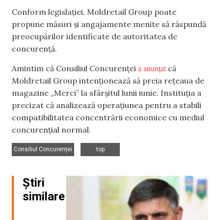
Conform legislației, Moldretail Group poate
propune măsuri și angajamente menite să răspundă
preocupărilor identificate de autoritatea de
concurență.
a anunțat
Amintim că Consiliul Concurenței
că
Moldretail Group intenționează să preia rețeaua de
magazine „Merci” la sfârșitul lunii iunie. Instituția a
precizat că analizează operațiunea pentru a stabili
compatibilitatea concentrării economice cu mediul
concurenţial normal.
,
Consiliul Concurenței
top
Știri
similare