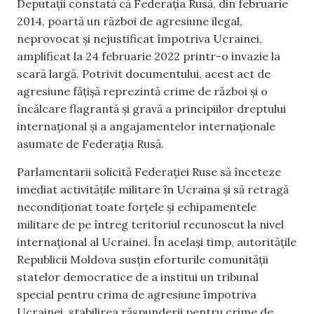
Deputații constată că Federația Rusă, din februarie
2014, poartă un război de agresiune ilegal,
neprovocat și nejustificat împotriva Ucrainei,
amplificat la 24 februarie 2022 printr-o invazie la
scară largă. Potrivit documentului, acest act de
agresiune fățișă reprezintă crime de război și o
încălcare flagrantă şi gravă a principiilor dreptului
internaţional şi a angajamentelor internaţionale
asumate de Federația Rusă.
Parlamentarii solicită Federației Ruse să înceteze
imediat activitățile militare în Ucraina și să retragă
necondiționat toate forțele și echipamentele
militare de pe întreg teritoriul recunoscut la nivel
internațional al Ucrainei. În același timp, autoritățile
Republicii Moldova susțin eforturile comunității
statelor democratice de a institui un tribunal
special pentru crima de agresiune împotriva
Ucrainei, stabilirea răspunderii pentru crime de