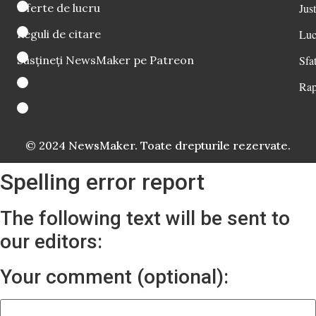
Oferte de lucru
Just
Reguli de citare
Luc
Susțineți NewsMaker pe Patreon
Sfat
Rap
© 2024 NewsMaker. Toate drepturile rezervate.
Spelling error report
The following text will be sent to
our editors:
Your comment (optional):