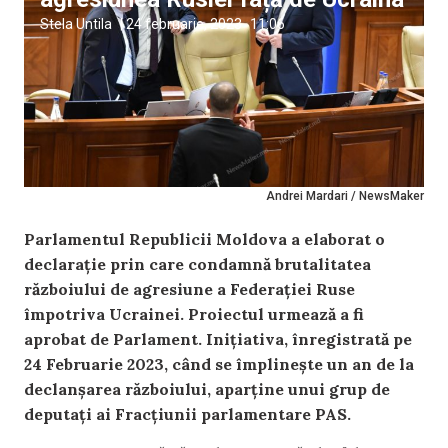
Stela Untila
|
24 februarie, 2023
11:06
Andrei Mardari / NewsMaker
Parlamentul Republicii Moldova a elaborat o
declarație prin care condamnă brutalitatea
războiului de agresiune a Federației Ruse
împotriva Ucrainei. Proiectul urmează a fi
aprobat de Parlament. Inițiativa, înregistrată pe
24 Februarie 2023, când se împlinește un an de la
declanșarea războiului, aparține unui grup de
deputați ai Fracțiunii parlamentare PAS.