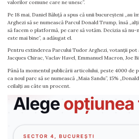
valorilor comune care ne unesc”.
Pe 18 mai, Daniel Băluță a spus că unii bucureșteni „au 
Arghezi să se numească Parcul Donald Trump, însă „alții
să facem o platformă, pe care să votăm. Decizia să nu-m
este mai bine”, a adăugat el.
Pentru extinderea Parcului Tudor Arghezi, votanții po
Jacques Chirac, Vaclav Havel, Emmanuel Macron, Joe Bi
Până la momentul publicării articolului, peste 4000 de
ca noul parc să se numească „Maia Sandu”, 15% „Donald
ceilalți au câte un procent.