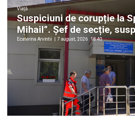
Viață
Suspiciuni de corupție la S
Mihail”. Șef de secție, sus
Ecaterina Arvintii
|
7 august, 2026
18:40