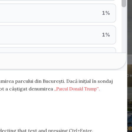
mirea parcului din București. Dacă inițial în sondaj
„Parcul Donald Trump”.
vot a câștigat denumirea
selecting that text and pressing
Ctrl+Enter
.