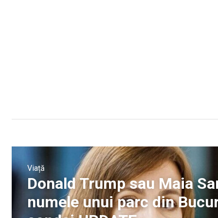
Viață
Donald Trump sau Maia San
numele unui parc din Bucure