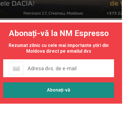
Abonați-vă la NM Espresso
Rezumat zilnic cu cele mai importante știri din
Moldova direct pe emailul dvs