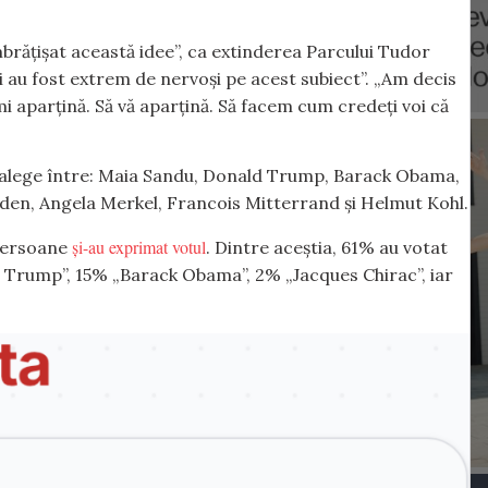
îmbrățișat această idee”, ca extinderea Parcului Tudor
 au fost extrem de nervoși pe acest subiect”. „Am decis
i aparțină. Să vă aparțină. Să facem cum credeți voi că
t alege între: Maia Sandu, Donald Trump, Barack Obama,
den, Angela Merkel, Francois Mitterrand și Helmut Kohl.
și-au exprimat votul
 persoane
. Dintre aceștia, 61% au votat
 Trump”, 15% „Barack Obama”, 2% „Jacques Chirac”, iar