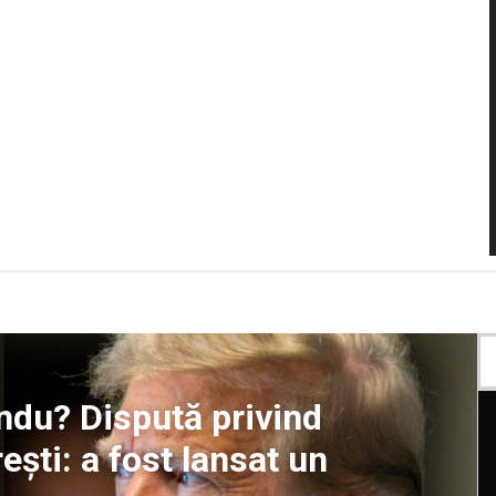
du? Dispută privind
ști: a fost lansat un