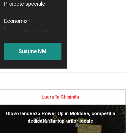
Proiecte speciale
Economix+
Subcategorii
Susține NM
Lucru în Chișinău
Glovo lansează Power Up în Moldova, competiția
dedicată startup-urilor locale