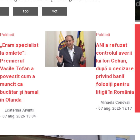
,
,
c
top
vot
Politică
Politică
„Eram specialist
ANI a refuzat
la omlete”:
controlul averii
Premierul
lui Ion Ceban,
Vasile Tofan a
după o sesizare
povestit cum a
privind banii
muncit ca
folosiți pentru
bucătar și hamal
litigii în România
în Olanda
Mihaela Conovali
-
07 aug. 2026
12:17
Ecaterina Arvintii
-
07 aug. 2026
13:04