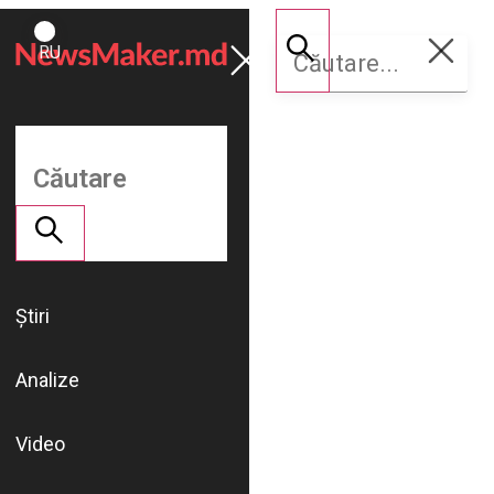
ROMÂNĂ
Susține
RU
NM
Știri
Analize
Video