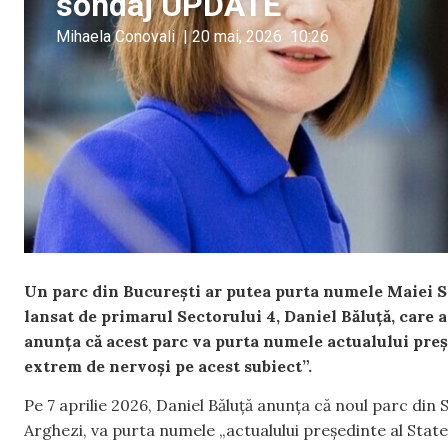
sondaj UPDATE
Mihaela Conovali
|
20 mai, 2026
10:26
Un parc din București ar putea purta numele Maiei Sa
lansat de primarul Sectorului 4, Daniel Băluță, care a
anunța că acest parc va purta numele actualului preș
extrem de nervoși pe acest subiect”.
Pe 7 aprilie 2026, Daniel Băluță anunța că noul parc din
Arghezi, va purta numele „actualului președinte al Statel