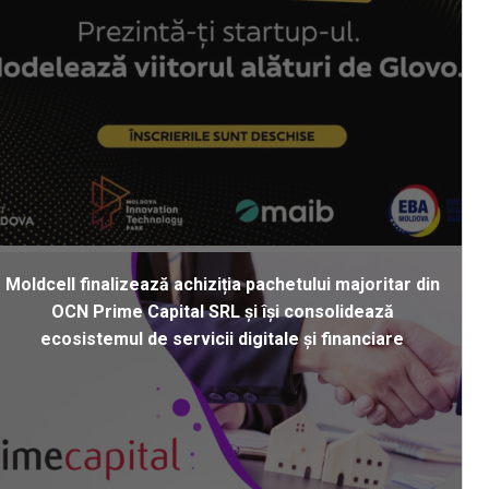
Moldcell finalizează achiziția pachetului majoritar din
OCN Prime Capital SRL și își consolidează
ecosistemul de servicii digitale și financiare