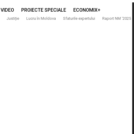
VIDEO
PROIECTE SPECIALE
ECONOMIX+
Justiție
Lucru în Moldova
Sfaturile expertului
Raport NM ‘2025