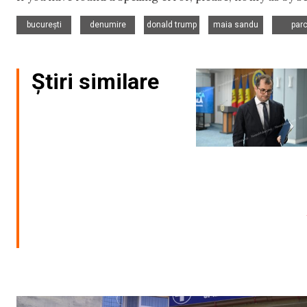
,
,
,
,
bucurești
denumire
donald trump
maia sandu
par
Știri similare