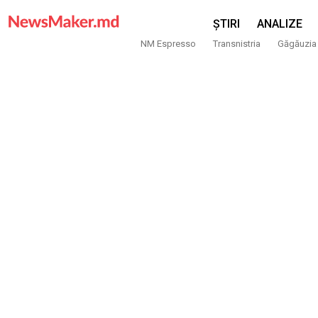
ȘTIRI
ANALIZE
NM Espresso
Transnistria
Găgăuzia