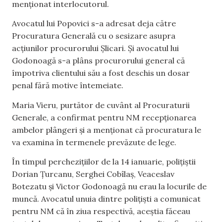
menționat interlocutorul.
Avocatul lui Popovici s-a adresat deja către
Procuratura Generală cu o sesizare asupra
acțiunilor procurorului Șlicari. Și avocatul lui
Godonoagă s-a plâns procurorului general că
împotriva clientului său a fost deschis un dosar
penal fără motive întemeiate.
Maria Vieru, purtător de cuvânt al Procuraturii
Generale, a confirmat pentru NM recepționarea
ambelor plângeri și a menționat că procuratura le
va examina în termenele prevăzute de lege.
În timpul perchezițiilor de la 14 ianuarie, polițiștii
Dorian Țurcanu, Serghei Cobîlaș, Veaceslav
Botezatu și Victor Godonoagă nu erau la locurile de
muncă. Avocatul unuia dintre polițiști a comunicat
pentru NM că în ziua respectivă, aceștia făceau