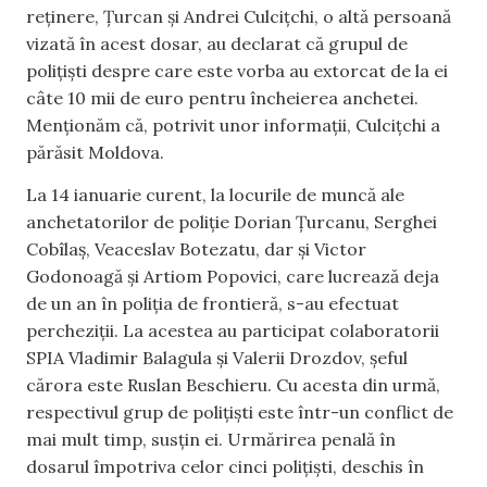
reținere, Țurcan și Andrei Culcițchi, o altă persoană
vizată în acest dosar, au declarat că grupul de
polițiști despre care este vorba au extorcat de la ei
câte 10 mii de euro pentru încheierea anchetei.
Menționăm că, potrivit unor informații, Culcițchi a
părăsit Moldova.
La 14 ianuarie curent, la locurile de muncă ale
anchetatorilor de poliție Dorian Țurcanu, Serghei
Cobîlaș, Veaceslav Botezatu, dar și Victor
Godonoagă și Artiom Popovici, care lucrează deja
de un an în poliția de frontieră, s-au efectuat
percheziții. La acestea au participat colaboratorii
SPIA Vladimir Balagula și Valerii Drozdov, șeful
cărora este Ruslan Beschieru. Cu acesta din urmă,
respectivul grup de polițiști este într-un conflict de
mai mult timp, susțin ei. Urmărirea penală în
dosarul împotriva celor cinci polițiști, deschis în