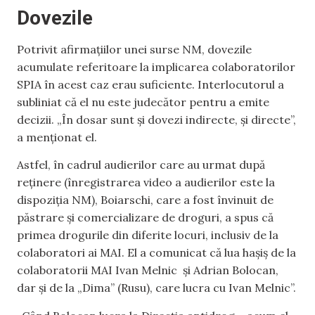
Dovezile
Potrivit afirmațiilor unei surse NM, dovezile
acumulate referitoare la implicarea colaboratorilor
SPIA în acest caz erau suficiente. Interlocutorul a
subliniat că el nu este judecător pentru a emite
decizii. „În dosar sunt și dovezi indirecte, și directe”,
a menționat el.
Astfel, în cadrul audierilor care au urmat după
reținere (înregistrarea video a audierilor este la
dispoziția NM), Boiarschi, care a fost învinuit de
păstrare și comercializare de droguri, a spus că
primea drogurile din diferite locuri, inclusiv de la
colaboratori ai MAI. El a comunicat că lua hașiș de la
colaboratorii MAI Ivan Melnic
și Adrian Bolocan,
dar și de la „Dima” (Rusu), care lucra cu Ivan Melnic”.