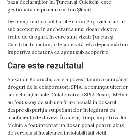
baza declarațiilor lui Țurcan și Culcițchi, este
gestionată de procurorul Ion Șlicari.
De menționat că polițistul Artiom Popovici a lucrat
sub acoperire în anchetarea unui dosar despre
trafic de droguri, în care sunt vizați Țurcan și
Culcițchi. În instanța de judecată, el a depus mărturii
împotriva acestora ca agent sub acoperire.
Care este rezultatul
Alexandr Boiarschi, care a povestit cum a cumpărat
droguri de la colaboratorii SPIA, a renunțat ulterior
la declarațiile sale. Colaboratorii SPIA Rusu și Melnic
au fost scoși de sub urmărire penală în dosarul
despre dispariția stupefiantelor în legătură cu
insuficiență de dovezi. În același timp, împotriva lui
Melnic a fost intentat un dosar penal pentru abuz
de serviciu și încălcarea inviolabilității vieții