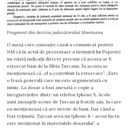
Fragment din decizia judecătorului Munteanu
O sursă care cunoaște cazul a comunicat pentru
NM că în actul de prezentare a învinuirii lui Popovici
nu există indicații directe precum că acesta ar fi
extorcat bani de la Silvia Țurcanu. În acesta se
menționează că „el a contribuit la extorcare”. „Este
o frază generală care nu este argumentată cu
nimic. La dosar a fost anexată o copie a
înregistrărilor dintr-un telefon Iphone X. Acolo
sunt mesajele scrise de Țurcan și fratele său, în care
ea menționează că are nevoie de bani. Dar când a
fost reținută, Țurcan avea un Iphone 8 – acest lucru
este menționat în materialele dosarului”, a