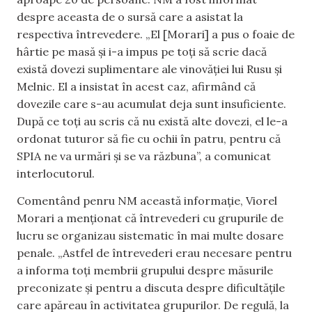
despre aceasta de o sursă care a asistat la
respectiva întrevedere. „El [Morari] a pus o foaie de
hârtie pe masă și i-a impus pe toți să scrie dacă
există dovezi suplimentare ale vinovăției lui Rusu și
Melnic. El a insistat în acest caz, afirmând că
dovezile care s-au acumulat deja sunt insuficiente.
După ce toți au scris că nu există alte dovezi, el le-a
ordonat tuturor să fie cu ochii în patru, pentru că
SPIA ne va urmări și se va răzbuna”, a comunicat
interlocutorul.
Comentând penru NM această informație, Viorel
Morari a menționat că întrevederi cu grupurile de
lucru se organizau sistematic în mai multe dosare
penale. „Astfel de întrevederi erau necesare pentru
a informa toți membrii grupului despre măsurile
preconizate și pentru a discuta despre dificultățile
care apăreau în activitatea grupurilor. De regulă, la