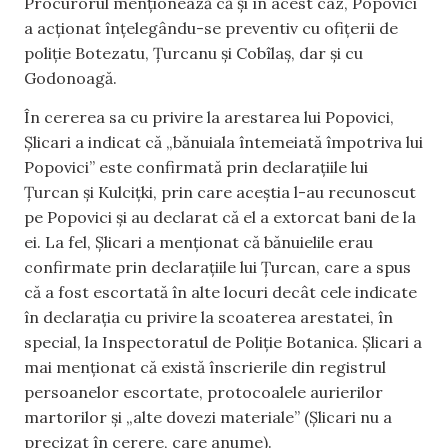
Procurorul menționează că și în acest caz, Popovici
a acționat înțelegându-se preventiv cu ofițerii de
poliție Botezatu, Țurcanu și Cobîlaș, dar și cu
Godonoagă.
În cererea sa cu privire la arestarea lui Popovici,
Șlicari a indicat că „bănuiala întemeiată împotriva lui
Popovici” este confirmată prin declarațiile lui
Țurcan și Kulcițki, prin care aceștia l-au recunoscut
pe Popovici și au declarat că el a extorcat bani de la
ei. La fel, Șlicari a menționat că bănuielile erau
confirmate prin declarațiile lui Țurcan, care a spus
că a fost escortată în alte locuri decât cele indicate
în declarația cu privire la scoaterea arestatei, în
special, la Inspectoratul de Poliție Botanica. Șlicari a
mai menționat că există înscrierile din registrul
persoanelor escortate, protocoalele aurierilor
martorilor și „alte dovezi materiale” (Șlicari nu a
precizat în cerere, care anume).