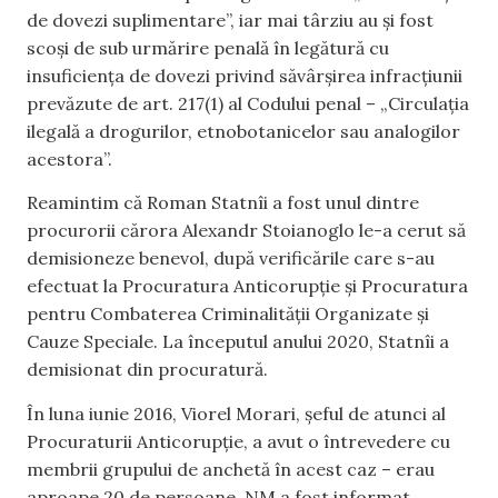
de dovezi suplimentare”, iar mai târziu au și fost
scoși de sub urmărire penală în legătură cu
insuficiența de dovezi privind săvârșirea infracțiunii
prevăzute de art. 217(1) al Codului penal – „Circulația
ilegală a drogurilor, etnobotanicelor sau analogilor
acestora”.
Reamintim că Roman Statnîi a fost unul dintre
procurorii cărora Alexandr Stoianoglo le-a cerut să
demisioneze benevol, după verificările care s-au
efectuat la Procuratura Anticorupție și Procuratura
pentru Combaterea Criminalității Organizate și
Cauze Speciale. La începutul anului 2020, Statnîi a
demisionat din procuratură.
În luna iunie 2016, Viorel Morari, șeful de atunci al
Procuraturii Anticorupție, a avut o întrevedere cu
membrii grupului de anchetă în acest caz – erau
aproape 20 de persoane. NM a fost informat