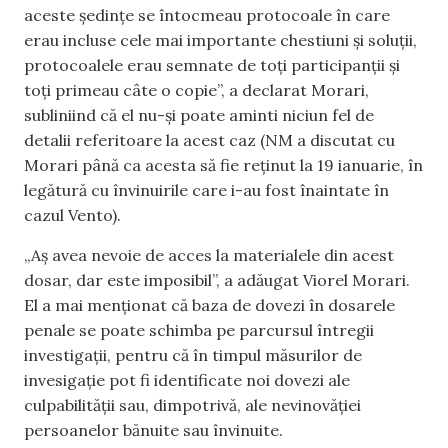
aceste ședințe se întocmeau protocoale în care
erau incluse cele mai importante chestiuni și soluții,
protocoalele erau semnate de toți participanții și
toți primeau câte o copie”, a declarat Morari,
subliniind că el nu-și poate aminti niciun fel de
detalii referitoare la acest caz (NM a discutat cu
Morari până ca acesta să fie reținut la 19 ianuarie, în
legătură cu învinuirile care i-au fost înaintate în
cazul Vento).
„Aș avea nevoie de acces la materialele din acest
dosar, dar este imposibil”, a adăugat Viorel Morari.
El a mai menționat că baza de dovezi în dosarele
penale se poate schimba pe parcursul întregii
investigații, pentru că în timpul măsurilor de
invesigație pot fi identificate noi dovezi ale
culpabilității sau, dimpotrivă, ale nevinovăției
persoanelor bănuite sau învinuite.