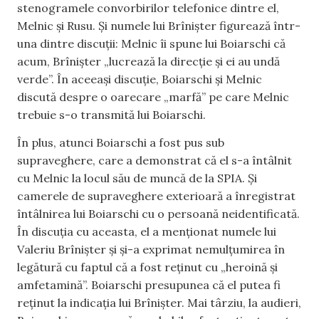
stenogramele convorbirilor telefonice dintre el,
Melnic și Rusu. Și numele lui Brînișter figurează într-
una dintre discuții: Melnic îi spune lui Boiarschi că
acum, Brînișter „lucrează la direcție și ei au undă
verde”. În aceeași discuție, Boiarschi și Melnic
discută despre o oarecare „marfă” pe care Melnic
trebuie s-o transmită lui Boiarschi.
În plus, atunci Boiarschi a fost pus sub
supraveghere, care a demonstrat că el s-a întâlnit
cu Melnic la locul său de muncă de la SPIA. Și
camerele de supraveghere exterioară a înregistrat
întâlnirea lui Boiarschi cu o persoană neidentificată.
În discuția cu aceasta, el a menționat numele lui
Valeriu Brînișter și și-a exprimat nemulțumirea în
legătură cu faptul că a fost reținut cu „heroină și
amfetamină”. Boiarschi presupunea că el putea fi
reținut la indicația lui Brînișter. Mai târziu, la audieri,