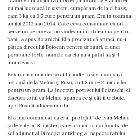
„Când Bolocan lucra la Direcția antidrog – acum el
nu mai lucrează în sistem, cumpăram de la el hașiș,
cam 3 kg cu 3,5 euro pentru un gram. Era în toamna
anului 2013 sau 2014. Câte ceva consumam eu ori
serveam pe cineva, nu vindeam întotdeauna pentru
bani”, a spus Boiarschi. El a precizat că atunci, nu-i
plătea direct lui Bolocan pentru droguri, ci unei
persoane terțe, numele căreia nu a putut să și-l
amintească.
Boiarschi a mai declarat la audieri că el cumpăra
heroină de la Melnic și Rusu, cu 1,8 mii – 2 mii de lei
pentru un gram. La început, potrivit lui Boiarschi, el
discuta totul cu Melnic, spunea ce și cât îi trebuie,
apoi Rusu îi aducea marfa.
El a mai comunicat că era „protejat” de Ivan Melnic
și de Valeriu Brînișter, care atunci ocupa funcția de
șef adjunct al Direcției antidrog a Inspectoratului