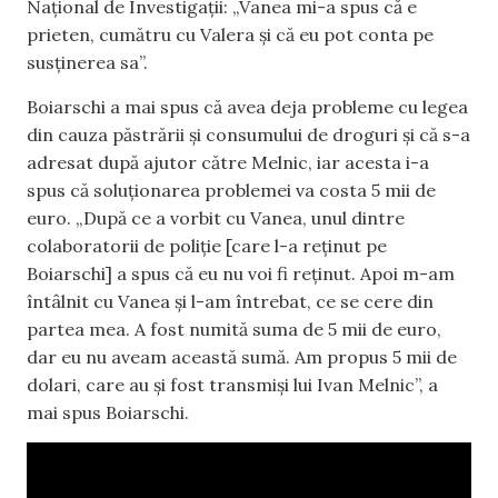
Național de Investigații: „Vanea mi-a spus că e
prieten, cumătru cu Valera și că eu pot conta pe
susținerea sa”.
Boiarschi a mai spus că avea deja probleme cu legea
din cauza păstrării și consumului de droguri și că s-a
adresat după ajutor către Melnic, iar acesta i-a
spus că soluționarea problemei va costa 5 mii de
euro. „După ce a vorbit cu Vanea, unul dintre
colaboratorii de poliție [care l-a reținut pe
Boiarschi] a spus că eu nu voi fi reținut. Apoi m-am
întâlnit cu Vanea și l-am întrebat, ce se cere din
partea mea. A fost numită suma de 5 mii de euro,
dar eu nu aveam această sumă. Am propus 5 mii de
dolari, care au și fost transmiși lui Ivan Melnic”, a
mai spus Boiarschi.