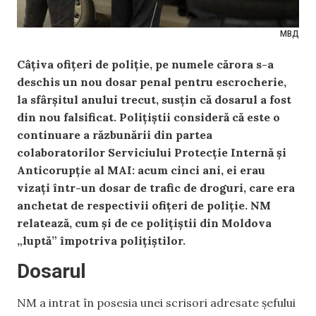
МВД
Câțiva ofițeri de poliție, pe numele cărora s-a
deschis un nou dosar penal pentru escrocherie,
la sfârșitul anului trecut, susțin că dosarul a fost
din nou falsificat. Polițiștii consideră că este o
continuare a răzbunării din partea
colaboratorilor Serviciului Protecție Internă și
Anticorupție al MAI: acum cinci ani, ei erau
vizați într-un dosar de trafic de droguri, care era
anchetat de respectivii ofițeri de poliție. NM
relatează, cum și de ce polițiștii din Moldova
„luptă” împotriva polițiștilor.
Dosarul
NM a intrat în posesia unei scrisori adresate șefului