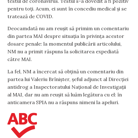
testul de coronavirus. Testul s-a dovedit a fi pozitiv
pentru toți. Acum, ei sunt în concediu medical și se
tratează de COVID.
Deocamdată nu am reușit să primim un comentariu
din partea MAI despre situația în privința acestor
dosare penale: la momentul publicării articolului,
NM nu a primit răspuns la solicitarea expediată
către MAI.
La fel, NM a încercat să obțină un comentariu din
partea lui Valeriu Brînișter, șeful adjunct al Direcției
antidrog a Inspectoratului Național de Investigații
al MAI, dar nu am reușit să luăm legătura cu el: în
anticamera SPIA nu a răspuns nimeni la apeluri.