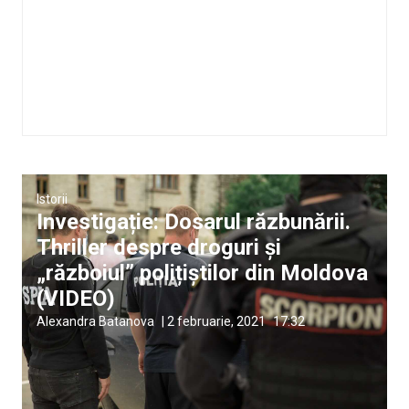
Istorii
Investigație: Dosarul răzbunării.
Thriller despre droguri și
„războiul” polițiștilor din Moldova
(VIDEO)
Alexandra Batanova
|
2 februarie, 2021
17:32