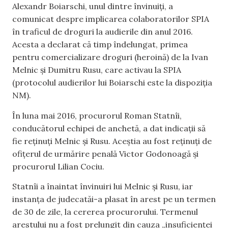
Alexandr Boiarschi, unul dintre învinuiți, a
comunicat despre implicarea colaboratorilor SPIA
în traficul de droguri la audierile din anul 2016.
Acesta a declarat că timp îndelungat, primea
pentru comercializare droguri (heroină) de la Ivan
Melnic și Dumitru Rusu, care activau la SPIA
(protocolul audierilor lui Boiarschi este la dispoziția
NM).
În luna mai 2016, procurorul Roman Statnîi,
conducătorul echipei de anchetă, a dat indicații să
fie reținuți Melnic și Rusu. Aceștia au fost reținuți de
ofițerul de urmărire penală Victor Godonoagă și
procurorul Lilian Cociu.
Statnîi a înaintat învinuiri lui Melnic și Rusu, iar
instanța de judecatăi-a plasat în arest pe un termen
de 30 de zile, la cererea procurorului. Termenul
arestului nu a fost prelungit din cauza „insuficienței