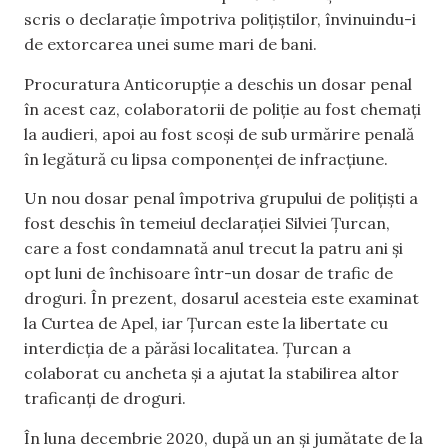
scris o declarație împotriva polițiștilor, învinuindu-i
de extorcarea unei sume mari de bani.
Procuratura Anticorupție a deschis un dosar penal
în acest caz, colaboratorii de poliție au fost chemați
la audieri, apoi au fost scoși de sub urmărire penală
în legătură cu lipsa componenței de infracțiune.
Un nou dosar penal împotriva grupului de polițiști a
fost deschis în temeiul declarației Silviei Țurcan,
care a fost condamnată anul trecut la patru ani și
opt luni de închisoare într-un dosar de trafic de
droguri. În prezent, dosarul acesteia este examinat
la Curtea de Apel, iar Țurcan este la libertate cu
interdicția de a părăsi localitatea. Țurcan a
colaborat cu ancheta și a ajutat la stabilirea altor
traficanți de droguri.
În luna decembrie 2020, după un an și jumătate de la