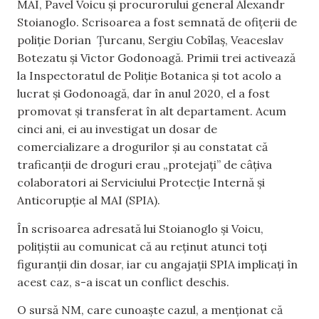
MAI, Pavel Voicu și procurorului general Alexandr
Stoianoglo. Scrisoarea a fost semnată de ofițerii de
poliție Dorian
Țurcanu, Sergiu Cobîlaș, Veaceslav
Botezatu și Victor Godonoagă. Primii trei activează
la Inspectoratul de Poliție Botanica și tot acolo a
lucrat și Godonoagă, dar în anul 2020, el a fost
promovat și transferat în alt departament. Acum
cinci ani, ei au investigat un dosar de
comercializare a drogurilor și au constatat că
traficanții de droguri erau „protejați” de câțiva
colaboratori ai Serviciului Protecție Internă și
Anticorupție al MAI (SPIA).
În scrisoarea adresată lui Stoianoglo și Voicu,
polițiștii au comunicat că au reținut atunci toți
figuranții din dosar, iar cu angajații SPIA implicați în
acest caz, s-a iscat un conflict deschis.
O sursă NM, care cunoaște cazul, a menționat că