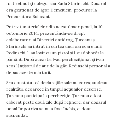
fost reținut și colegul său Radu Starinschi. Dosarul
era gestionat de Igor Demciucin, procuror la
Procuratura Buiucani.
Potrivit materialelor din acest dosar penal, la 10
octombrie 2014, prezentându-se drept
colaboratori ai Direcției antidrog, Țurcanu și
Starinschi au intrat în curtea unui oarecare Iurii
Redinschi, l-au lovit cu un pistol și l-au doborât la
pământ. După aceasta, l-au percheziționat și i-au
scos lănțișorul de aur de la gât. Redinschi personal a
depus aceste mărturii.
S-a constatat că declarațiile sale nu corespundeau
realității, deoarece în timpul acțiunilor descrise,
Țurcanu participa la percheziție. Țurcanu a fost
eliberat peste două zile după reținere, dar dosarul
penal împotriva sa nu a fost închis, ci doar
suspendat.