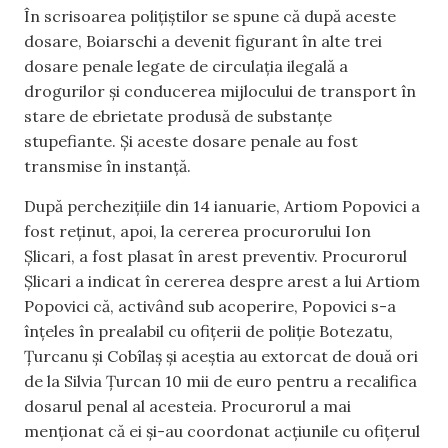
În scrisoarea polițiștilor se spune că după aceste
dosare, Boiarschi a devenit figurant în alte trei
dosare penale legate de circulația ilegală a
drogurilor și conducerea mijlocului de transport în
stare de ebrietate produsă de substanțe
stupefiante. Și aceste dosare penale au fost
transmise în instanță.
După perchezițiile din 14 ianuarie, Artiom Popovici a
fost reținut, apoi, la cererea procurorului Ion
Șlicari, a fost plasat în arest preventiv. Procurorul
Șlicari a indicat în cererea despre arest a lui Artiom
Popovici că, activând sub acoperire, Popovici s-a
înțeles în prealabil cu ofițerii de poliție Botezatu,
Țurcanu și Cobîlaș și aceștia au extorcat de două ori
de la Silvia Țurcan 10 mii de euro pentru a recalifica
dosarul penal al acesteia. Procurorul a mai
menționat că ei și-au coordonat acțiunile cu ofițerul