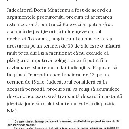
Judecătorul Dorin Munteanu a fost de acord cu
argumentele procurorului precum că arestarea
este necesară, pentru că Popovici ar putea să se
ascundă de justiție ori să influențeze cursul
anchetei. Totodată, magistratul a considerat că
arestarea pe un termen de 30 de zile este o măsură
mult prea dură și a menționat că nu exclude că
plângerile împotriva polițiștilor ar fi putut fi o
răzbunare. Munteanu a dat indicații ca Popovici să
fie plasat în arest în penitenciarul nr. 13, pe un
termen de 15 zile. Judecătorul consideră că în
această perioadă, procurorul va reuși să acumuleze
dovezile necesare și să transmită dosarul în instanță
(decizia judecătorului Munteanu este la dispoziția
NM).