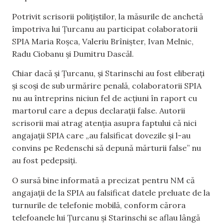
Potrivit scrisorii polițiștilor, la măsurile de anchetă
împotriva lui Țurcanu au participat colaboratorii
SPIA Maria Roșca, Valeriu Brînișter, Ivan Melnic,
Radu Ciobanu și Dumitru Dascăl.
Chiar dacă și Țurcanu, și Starinschi au fost eliberați
și scoși de sub urmărire penală, colaboratorii SPIA
nu au întreprins niciun fel de acțiuni în raport cu
martorul care a depus declarații false. Autorii
scrisorii mai atrag atenția asupra faptului că nici
angajații SPIA care „au falsificat dovezile și l-au
convins pe Redenschi să depună mărturii false” nu
au fost pedepsiți.
O sursă bine informată a precizat pentru NM că
angajații de la SPIA au falsificat datele preluate de la
turnurile de telefonie mobilă, conform cărora
telefoanele lui Țurcanu și Starinschi se aflau lângă