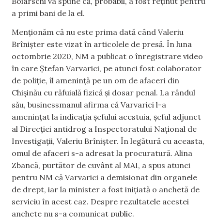
Boiarschi va spune că, probabil, a fost reținut pentru
a primi bani de la el.
Menționăm că nu este prima dată când Valeriu
Brînișter este vizat în articolele de presă. În luna
octombrie 2020, NM a publicat o înregistrare video
în care Ștefan Varvarici, pe atunci fost colaborator
de poliție, îl amenință pe un om de afaceri din
Chișinău cu răfuială fizică și dosar penal. La rândul
său, businessmanul afirma că Varvarici l-a
amenințat la indicația șefului acestuia, șeful adjunct
al Direcției antidrog a Inspectoratului Național de
Investigații, Valeriu Brînișter. În legătură cu aceasta,
omul de afaceri s-a adresat la procuratură. Alina
Zbancă, purtător de cuvânt al MAI, a spus atunci
pentru NM că Varvarici a demisionat din organele
de drept, iar la minister a fost inițiată o anchetă de
serviciu în acest caz. Despre rezultatele acestei
anchete nu s-a comunicat public.