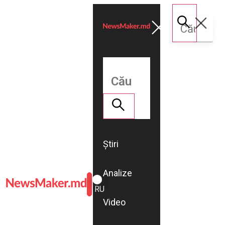
Știri
Analize
ROMÂNĂ
RU
Video