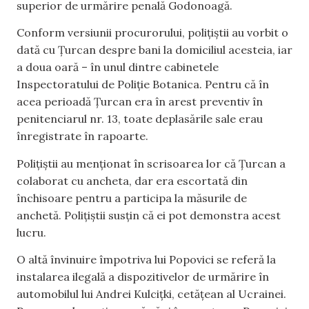
superior de urmărire penală Godonoagă.
Conform versiunii procurorului, polițiștii au vorbit o
dată cu Țurcan despre bani la domiciliul acesteia, iar
a doua oară – în unul dintre cabinetele
Inspectoratului de Poliție Botanica. Pentru că în
acea perioadă Țurcan era în arest preventiv în
penitenciarul nr. 13, toate deplasările sale erau
înregistrate în rapoarte.
Polițiștii au menționat în scrisoarea lor că Țurcan a
colaborat cu ancheta, dar era escortată din
închisoare pentru a participa la măsurile de
anchetă. Polițiștii susțin că ei pot demonstra acest
lucru.
O altă învinuire împotriva lui Popovici se referă la
instalarea ilegală a dispozitivelor de urmărire în
automobilul lui Andrei Kulcițki, cetățean al Ucrainei.