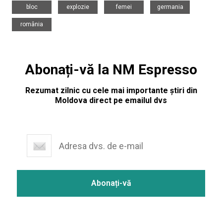
,
,
,
,
bloc
explozie
femei
germania
românia
Abonați-vă la NM Espresso
Rezumat zilnic cu cele mai importante știri din
Moldova direct pe emailul dvs