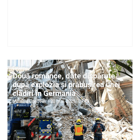
Externe
Două românce, date dispărute
după explozia și prăbușirea unei
clădiri în Germania
Mihaela Conovali
|
20 mai, 2026
09:49