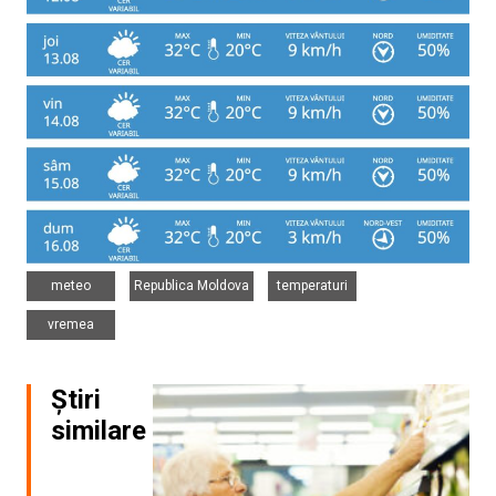
,
,
,
meteo
Republica Moldova
temperaturi
vremea
Știri
similare