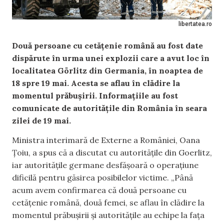
libertatea.ro
Două persoane cu cetățenie română au fost date
dispărute în urma unei explozii care a avut loc în
localitatea Görlitz din Germania, în noaptea de
18 spre 19 mai. Acesta se aflau în clădire la
momentul prăbuşirii. Informațiile au fost
comunicate de autoritățile din România în seara
zilei de 19 mai.
Ministra interimară de Externe a României, Oana
Țoiu, a spus că a discutat cu autoritățile din Goerlitz,
iar autoritățile germane desfăşoară o operațiune
dificilă pentru găsirea posibilelor victime. „Până
acum avem confirmarea că două persoane cu
cetățenie română, două femei, se aflau în clădire la
momentul prăbuşirii şi autoritățile au echipe la fața