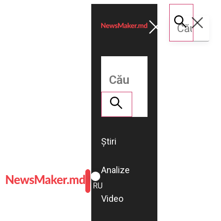
Știri
Analize
ROMÂNĂ
RU
Video