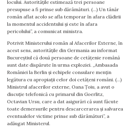
locului. Autoritățile estimează trei persoane
presupuse a fi prinse sub dărâmături. (…) Un tânăr
român aflat acolo se afla temporar în afara clădirii
la momentul accidentului şi este în afara
pericolului”, a comunicat ministra.
Potrivit Ministerului român al Afacerilor Externe, în
acest sens, autoritățile din Germania au informat
Bucureștiul că două persoane de cetățenie română
sunt date dispărute în urma exploziei. „Ambasada
României la Berlin și echipele consulare mențin
legătura cu apropiații celor doi cetățeni români. (…)
Ministrul afacerilor externe, Oana Țoiu, a avut o
discuție telefonică cu primarul din Goerlitz,
Octavian Ursu, care a dat asigurări că sunt făcute
toate demersurile pentru descarcerarea și salvarea
eventualelor victime prinse sub dărâmături”, a
adăugat Ministerul.