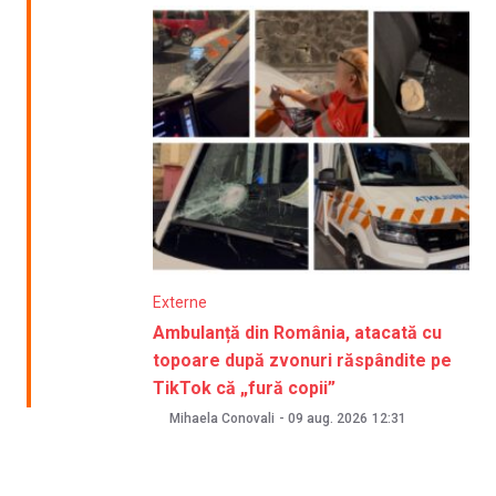
Externe
Ambulanță din România, atacată cu
topoare după zvonuri răspândite pe
TikTok că „fură copii”
Mihaela Conovali
-
09 aug. 2026
12:31