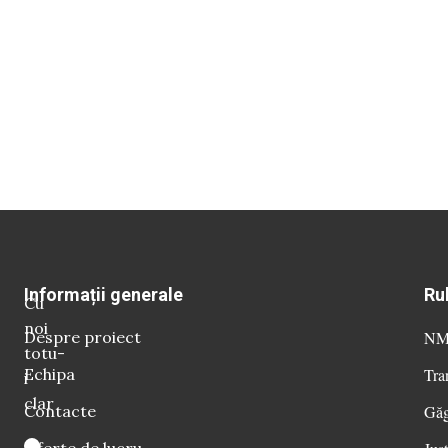
Informații generale
Ru
Cu
noi
Despre proiect
NM 
totu-
Echipa
Tra
i
clar
Contacte
Găg
Oferte de lucru