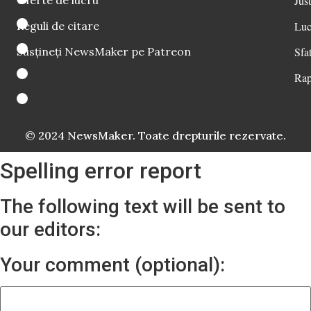
Just
Reguli de citare
Luc
Susțineți NewsMaker pe Patreon
Sfat
Rap
© 2024 NewsMaker. Toate drepturile rezervate.
Spelling error report
The following text will be sent to
our editors:
Your comment (optional):