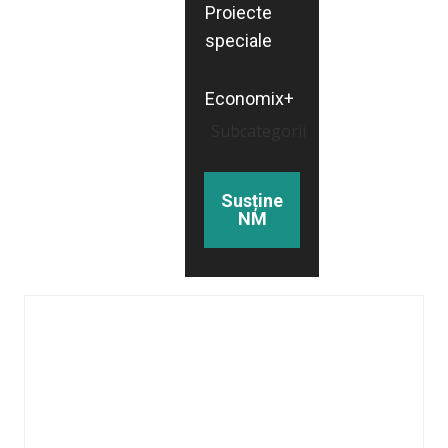
Proiecte
speciale
Economix+
Subcategorii
Susține
NM