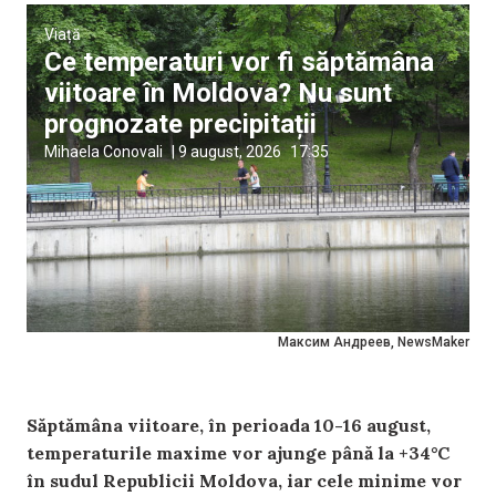
Viață
Ce temperaturi vor fi săptămâna
viitoare în Moldova? Nu sunt
prognozate precipitații
Mihaela Conovali
|
9 august, 2026
17:35
Максим Андреев, NewsMaker
Săptămâna viitoare, în perioada 10-16 august,
temperaturile maxime vor ajunge până la +34°C
în sudul Republicii Moldova, iar cele minime vor