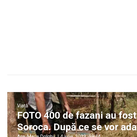
Viață
FOTO 400 de fazani au fost 
Soroca. După ce se vor adapt
Ana-Maria Dolghii
|
4 iulie, 2023
19:14