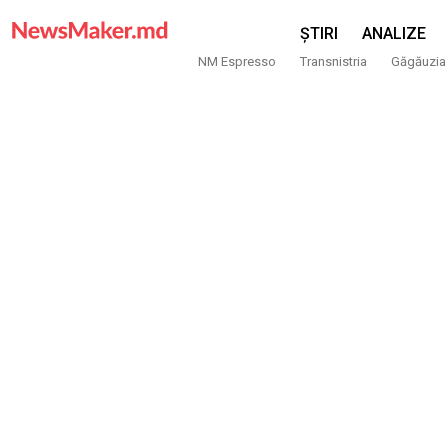
ȘTIRI
ANALIZE
NM Espresso
Transnistria
Găgăuzia