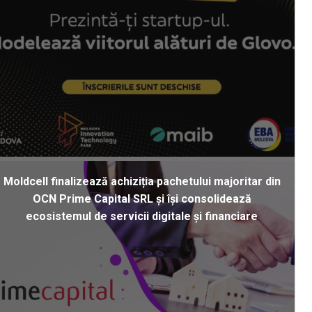
Moldcell finalizează achiziția pachetului majoritar din
OCN Prime Capital SRL și își consolidează
ecosistemul de servicii digitale și financiare