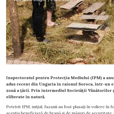
Inspectoratul pentru Protecția Mediului (IPM) a anunț
adus recent din Ungaria în raionul Soroca, într-un e
zonă a țării. Prin intermediul Societății Vânătorilor ș
eliberate în natură.
Potrivit IPM, inițial, fazanii au fost plasați în voliere în
aceștia beneficiază de hrană și de măsuri de securitate