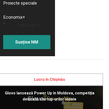
Proiecte speciale
Economix+
Subcategorii
Susține NM
Lucru în Chișinău
Glovo lansează Power Up în Moldova, competiția
dedicată startup-urilor locale