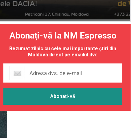
Abonați-vă la NM Espresso
Rezumat zilnic cu cele mai importante știri din
Moldova direct pe emailul dvs