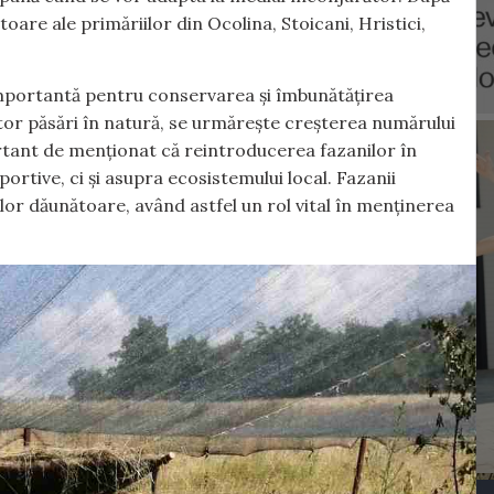
toare ale primăriilor din Ocolina, Stoicani, Hristici,
mportantă pentru conservarea și îmbunătățirea
tor păsări în natură, se urmărește creșterea numărului
ortant de menționat că reintroducerea fazanilor în
ortive, ci și asupra ecosistemului local. Fazanii
elor dăunătoare, având astfel un rol vital în menținerea