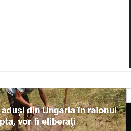
aduși din Ungaria în raionul
a, vor fi eliberați