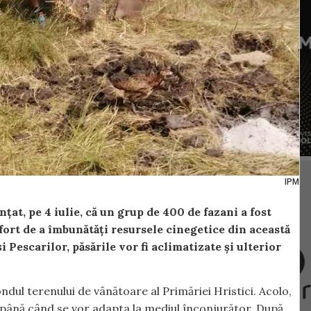
IPM
at, pe 4 iulie, că un grup de 400 de fazani a fost
fort de a îmbunătăți resursele cinegetice din această
i Pescarilor, păsările vor fi aclimatizate și ulterior
 fondul terenului de vânătoare al Primăriei Hristici. Acolo,
, până când se vor adapta la mediul înconjurător. După