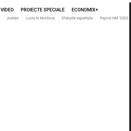
VIDEO
PROIECTE SPECIALE
ECONOMIX+
Justiție
Lucru în Moldova
Sfaturile expertului
Raport NM ‘2025