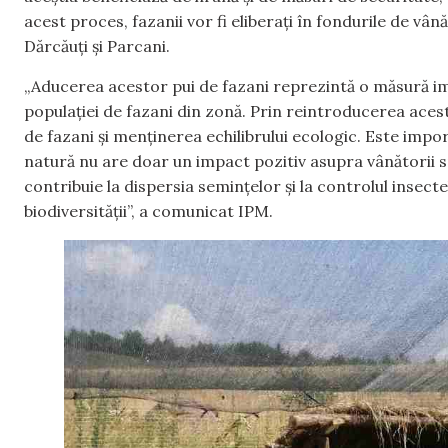
acest proces, fazanii vor fi eliberați în fondurile de vână
Dărcăuți și Parcani.
„Aducerea acestor pui de fazani reprezintă o măsură i
populației de fazani din zonă. Prin reintroducerea aces
de fazani și menținerea echilibrului ecologic. Este imp
natură nu are doar un impact pozitiv asupra vânătorii sp
contribuie la dispersia semințelor și la controlul insect
biodiversității”, a comunicat IPM.