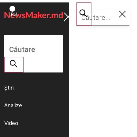
ROMÂNĂ
Susține
RU
NM
Știri
Analize
Video