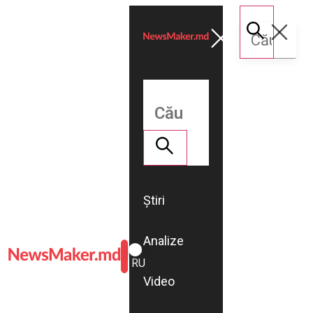
Știri
Analize
ROMÂNĂ
RU
Video