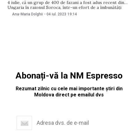
4 iulie, că un grup de 400 de fazani a fost adus recent din
Ungaria în raionul Soroca, într-un efort de a îmbunătăți
resursele cinegetice din această zonă a țării. Prin
Ana-Maria Dolghii
-
04 iul. 2023
19:14
intermediul Societății Vânătorilor și Pescarilor, păsările vor
fi aclimatizate și ulterior
Abonați-vă la NM Espresso
Rezumat zilnic cu cele mai importante știri din
Moldova direct pe emailul dvs