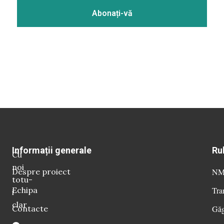
Informații generale
Ru
Cu
noi
Despre proiect
NM 
totu-
Echipa
Tra
i
clar
Contacte
Găg