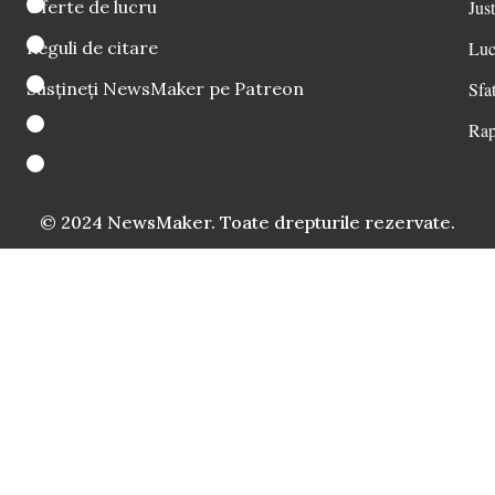
Oferte de lucru
Just
Reguli de citare
Luc
Susțineți NewsMaker pe Patreon
Sfat
Rap
© 2024 NewsMaker. Toate drepturile rezervate.