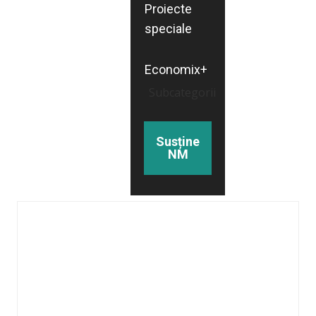
Proiecte
speciale
Economix+
Subcategorii
Susține
NM