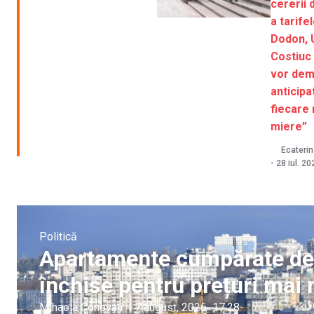
cererii 
a tarifel
Dodon, U
Costiuc 
vor demi
anticipa
fiecare
miere”
Ecaterina
-
28 iul. 20
Politică
Apartamente cumpărate de a
închise pentru prețuri mai 
Mihaela Conovali
|
7 august, 2026
17:28