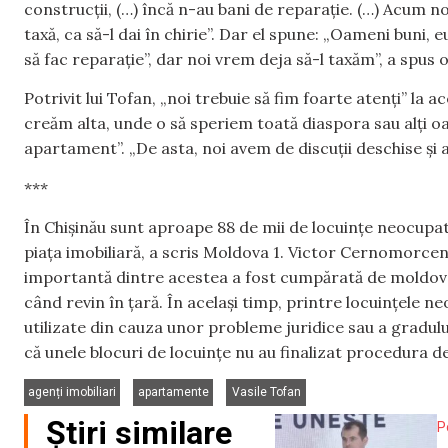
construcții, (…) încă n-au bani de reparație. (…) Acum noi
taxă, ca să-l dai în chirie”. Dar el spune: „Oameni buni,
să fac reparație”, dar noi vrem deja să-l taxăm”, a spus of
Potrivit lui Tofan, „noi trebuie să fim foarte atenți” la
creăm alta, unde o să speriem toată diaspora sau alți o
apartament”. „De asta, noi avem de discuții deschise și ana
***
În Chișinău sunt aproape 88 de mii de locuințe neocupate
piața imobiliară, a scris Moldova 1. Victor Cernomorcenco
importantă dintre acestea a fost cumpărată de moldoveni
când revin în țară. În același timp, printre locuințele 
utilizate din cauza unor probleme juridice sau a gradul
că unele blocuri de locuințe nu au finalizat procedura de
,
,
agenți imobiliari
apartamente
Vasile Tofan
Știri similare
P