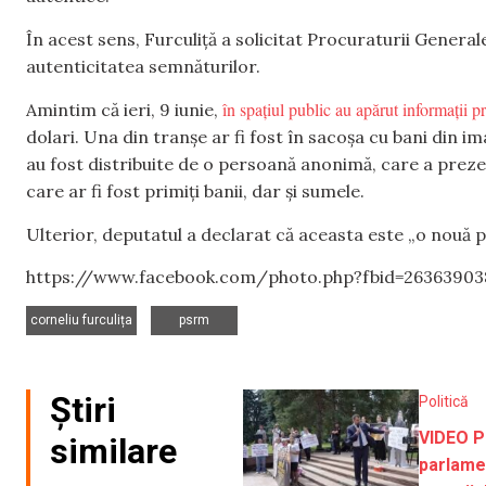
În acest sens, Furculiță a solicitat Procuraturii General
autenticitatea semnăturilor.
în spațiul public au apărut informații 
Amintim că ieri, 9 iunie,
dolari. Una din tranșe ar fi fost în sacoșa cu bani din im
au fost distribuite de o persoană anonimă, care a prezen
care ar fi fost primiți banii, dar și sumele.
Ulterior, deputatul a declarat că aceasta este „o nouă 
https://www.facebook.com/photo.php?fbid=26363903
,
corneliu furculița
psrm
Știri
Politică
VIDEO P
similare
parlame