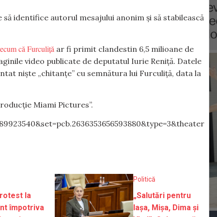
e să identifice autorul mesajului anonim și să stabilească
precum că Furculiță
ar fi primit clandestin 6,5 milioane de
aginile video publicate de deputatul Iurie Reniță. Datele
tat niște „chitanțe” cu semnătura lui Furculiță, data la
producție Miami Pictures”.
89923540&set=pcb.2636353656593880&type=3&theater
Politică
rotest la
„Salutări pentru
nt împotriva
Iașa, Mișa, Dima și