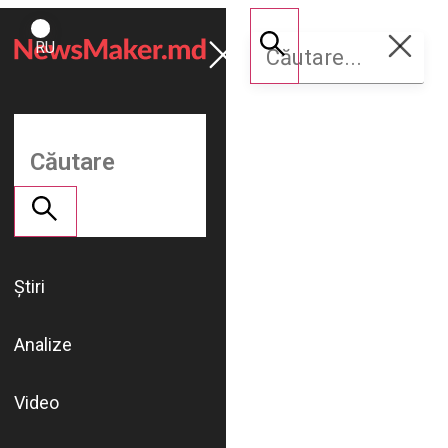
ROMÂNĂ
Susține
RU
NM
Știri
Analize
Video