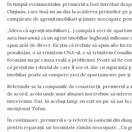
În timpul evenimentului, premierul a fost întrebat desp
Chișinău, care însă nu au dus la scăderea prețurilor pe pi
cumpărate de agenții imobiliari și ținute neocupate pentr
„Ideea că agenții imobiliari (…) cumpără zeci de apartam
asta înseamnă că un agent imobiliar îngheață milioane de
spun atât de direct. Eu știu că trebuie să spun alte lucru
penalizăm, o să trimitem CNA-ul, o să trimitem Consiliul
focusăm nu pe cauza reală a problemei. Poate să fie com
că prețul nu-i destul de care îl vor ei, dar cu siguranță 
imobiliar poate să cumpere zeci de apartamente pur și s
Referindu-se la companiile de construcții, premierul a ad
de acord, acolo unde sunt abuzuri noi trebuie să interv
intervenim. Dar, în același timp, eu ezit un pic să sar la
menționat Tofan.
În continuare, premierul s-a referit la oamenii din di
pentru reparații, iar locuințele rămân neocupate. „Cu gre