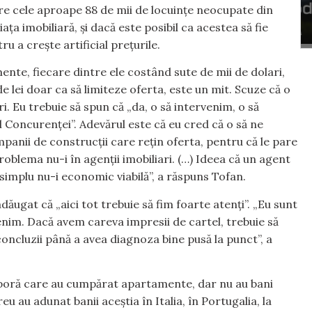
re cele aproape 88 de mii de locuințe neocupate din
ața imobiliară, și dacă este posibil ca acestea să fie
u a crește artificial prețurile.
ente, fiecare dintre ele costând sute de mii de dolari,
 lei doar ca să limiteze oferta, este un mit. Scuze că o
ri. Eu trebuie să spun că „da, o să intervenim, o să
 Concurenței”. Adevărul este că eu cred că o să ne
panii de construcții care rețin oferta, pentru că le pare
problema nu-i în agenții imobiliari. (…) Ideea că un agent
implu nu-i economic viabilă”, a răspuns Tofan.
ăugat că „aici tot trebuie să fim foarte atenți”. „Eu sunt
enim. Dacă avem careva impresii de cartel, trebuie să
 concluzii până a avea diagnoza bine pusă la punct”, a
asporă care au cumpărat apartamente, dar nu au bani
u au adunat banii aceștia în Italia, în Portugalia, la