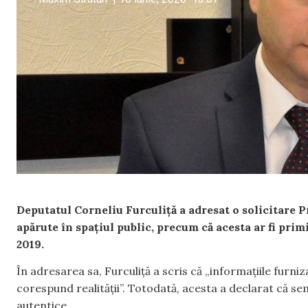
Deputatul Corneliu Furculiță a adresat o solicitare P
apărute în spațiul public, precum că acesta ar fi prim
2019.
În adresarea sa, Furculiță a scris că „informațiile furni
corespund realității”. Totodată, acesta a declarat că s
autentice.