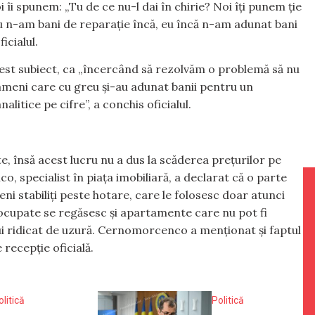
 îi spunem: „Tu de ce nu-l dai în chirie? Noi îți punem ție
 eu n-am bani de reparație încă, eu încă n-am adunat bani
icialul.
 acest subiect, ca „încercând să rezolvăm o problemă să nu
ameni care cu greu și-au adunat banii pentru un
litice pe cifre”, a conchis oficialul.
, însă acest lucru nu a dus la scăderea prețurilor pe
, specialist în piața imobiliară, a declarat că o parte
 stabiliți peste hotare, care le folosesc doar atunci
neocupate se regăsesc și apartamente care nu pot fi
ui ridicat de uzură. Cernomorcenco a menționat și faptul
 recepție oficială.
olitică
Politică