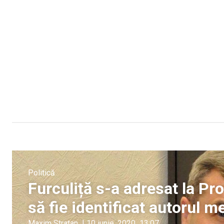
Politică
Furculiță s-a adresat la Pr
să fie identificat autorul 
Maxim Stratan
|
10 iunie, 2020
13:07