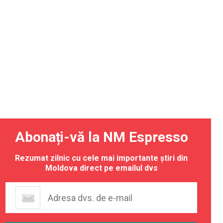
Abonați-vă la NM Espresso
Rezumat zilnic cu cele mai importante știri din
Moldova direct pe emailul dvs