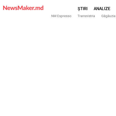
ȘTIRI
ANALIZE
NM Espresso
Transnistria
Găgăuzia