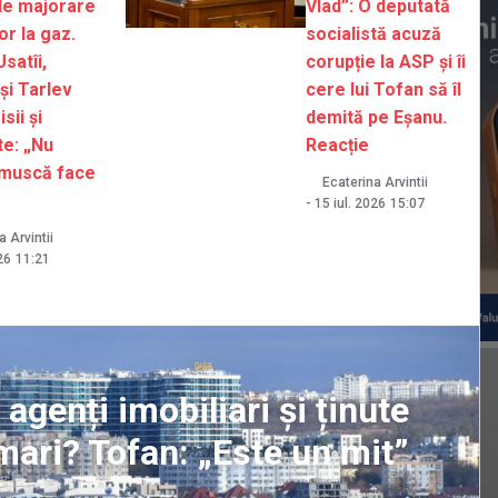
de majorare
Vlad”: O deputată
or la gaz.
socialistă acuză
satîi,
corupție la ASP și îi
și Tarlev
cere lui Tofan să îl
sii și
demită pe Eșanu.
te: „Nu
Reacție
 muscă face
Ecaterina Arvintii
-
15 iul. 2026
15:07
 Arvintii
26
11:21
genți imobiliari și ținute
mari? Tofan: „Este un mit”