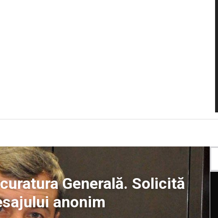
ocuratura Generală. Solicită
mesajului anonim