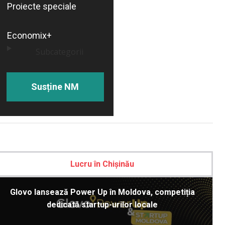
Proiecte speciale
Economix+
Subcategorii
Susține NM
Lucru în Chișinău
Glovo lansează Power Up în Moldova, competiția
dedicată startup-urilor locale