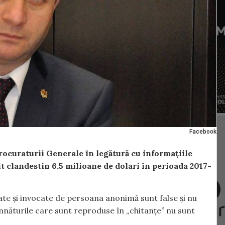
Facebook
rocuraturii Generale în legătură cu informațiile
it clandestin 6,5 milioane de dolari în perioada 2017-
zate și invocate de persoana anonimă sunt false și nu
emnăturile care sunt reproduse în „chitanțe” nu sunt