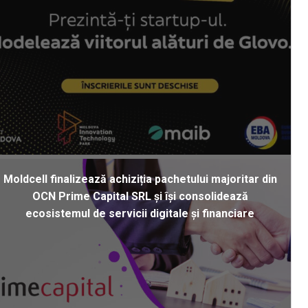
Moldcell finalizează achiziția pachetului majoritar din
OCN Prime Capital SRL și își consolidează
ecosistemul de servicii digitale și financiare