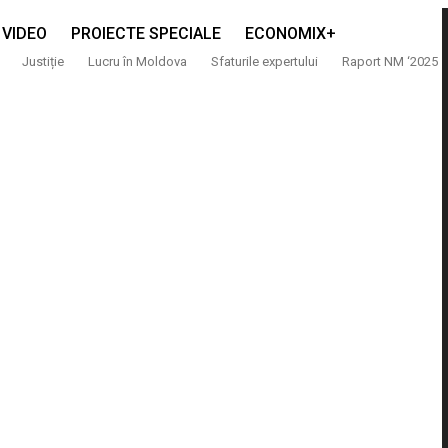
VIDEO
PROIECTE SPECIALE
ECONOMIX+
Justiție
Lucru în Moldova
Sfaturile expertului
Raport NM ‘2025