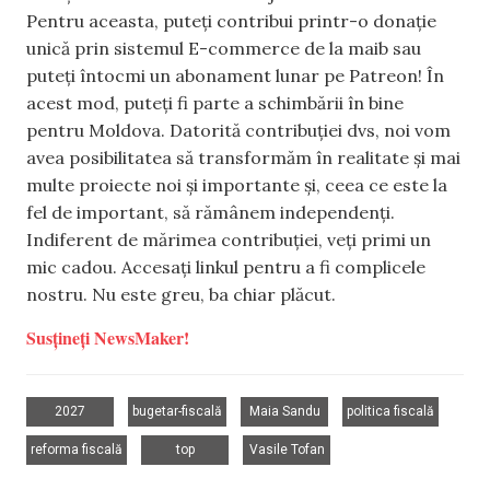
Pentru aceasta, puteți contribui printr-o donație
unică prin sistemul E-commerce de la maib sau
puteți întocmi un abonament lunar pe Patreon! În
acest mod, puteți fi parte a schimbării în bine
pentru Moldova. Datorită contribuției dvs, noi vom
avea posibilitatea să transformăm în realitate și mai
multe proiecte noi și importante și, ceea ce este la
fel de important, să rămânem independenți.
Indiferent de mărimea contribuției, veți primi un
mic cadou. Accesați linkul pentru a fi complicele
nostru. Nu este greu, ba chiar plăcut.
Susțineți NewsMaker!
,
,
,
,
2027
bugetar-fiscală
Maia Sandu
politica fiscală
,
,
reforma fiscală
top
Vasile Tofan