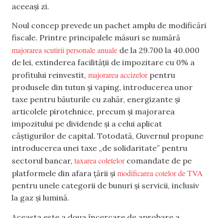
aceeași zi.
Noul concep prevede un pachet amplu de modificări
fiscale. Printre principalele măsuri se numără
majorarea scutirii personale anuale
de la 29.700 la 40.000
de lei, extinderea facilității de impozitare cu 0% a
majorarea accizelor
profitului reinvestit,
pentru
produsele din tutun și vaping, introducerea unor
taxe pentru băuturile cu zahăr, energizante și
articolele pirotehnice, precum și majorarea
impozitului pe dividende și a celui aplicat
câștigurilor de capital. Totodată, Guvernul propune
introducerea unei taxe „de solidaritate” pentru
taxarea coletelor
sectorul bancar,
comandate de pe
modificarea cotelor de TVA
platformele din afara țării și
pentru unele categorii de bunuri și servicii, inclusiv
la gaz și lumină.
Aceasta este a doua încercare de aprobare a