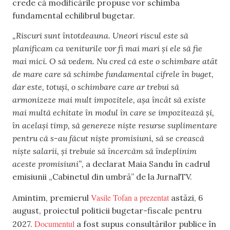
crede că modificările propuse vor schimba
fundamental echilibrul bugetar.
„Riscuri sunt întotdeauna. Uneori riscul este să
planificam ca veniturile vor fi mai mari și ele să fie
mai mici. O să vedem. Nu cred că este o schimbare atât
de mare care să schimbe fundamental cifrele în buget,
dar este, totuși, o schimbare care ar trebui să
armonizeze mai mult impozitele, așa încât să existe
mai multă echitate în modul în care se impozitează și,
în același timp, să genereze niște resurse suplimentare
pentru că s-au făcut niște promisiuni, să se crească
niște salarii, și trebuie să încercăm să îndeplinim
aceste promisiuni”,
a declarat Maia Sandu în cadrul
emisiunii „Cabinetul din umbră” de la JurnalTV.
Vasile Tofan a prezentat
Amintim, premierul
astăzi, 6
august, proiectul politicii bugetar-fiscale pentru
Documentul
2027.
a fost supus consultărilor publice în