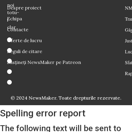
noi
Despre proiect
NM 
totu-
Echipa
Tra
i
clar
Contacte
Găg
Oferte de lucru
Just
Reguli de citare
Luc
Susțineți NewsMaker pe Patreon
Sfat
Rap
© 2024 NewsMaker. Toate drepturile rezervate.
Spelling error report
The following text will be sent to