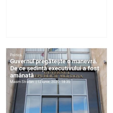
Politică
Guvernul pregătește o manevră.
De ce ședința executivului a fost
amânată
Maxim Stratan
|
12 iunie, 2020
18:35