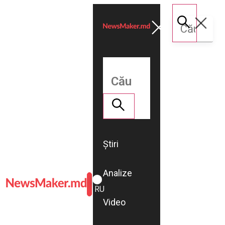
Știri
Analize
ROMÂNĂ
RU
Video