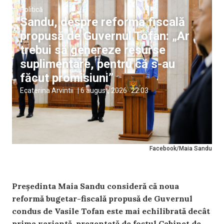
Politică
Sandu, despre reforma fiscală
propusă de Guvernul Tofan: „Ar
trebui să genereze resurse
suplimentare, pentru că s-au
făcut promisiuni”
Ecaterina Arvintii
|
6 august, 2026
22:03
Facebook/Maia Sandu
Președinta Maia Sandu consideră că noua
reformă bugetar-fiscală propusă de Guvernul
condus de Vasile Tofan este mai echilibrată decât
prima variantă, prezentată de fostul Cabinet de