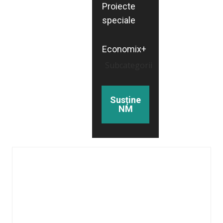
Proiecte
speciale
Economix+
Subcategorii
Susține
NM