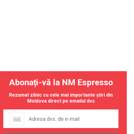
Abonați-vă la NM Espresso
Rezumat zilnic cu cele mai importante știri din
Moldova direct pe emailul dvs