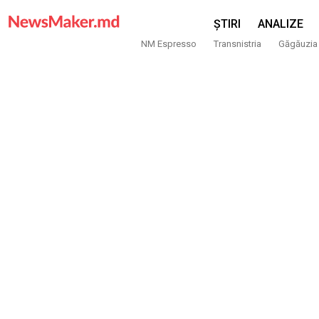
ȘTIRI
ANALIZE
NM Espresso
Transnistria
Găgăuzia