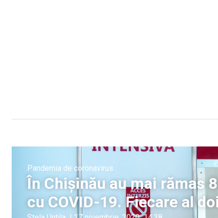
Pandemia de coronavirus
În Chișinău au mai rămas 83
cu COVID-19. Fiecare al doi
Stela Untila
|
27 noiembrie, 2020
14:38