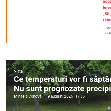
acop
Ene
„Sit
rămâ
Mih
-
09 a
Viață
Ce temperaturi vor fi săpt
Nu sunt prognozate precipit
Mihaela Conovali
|
9 august, 2026
17:35