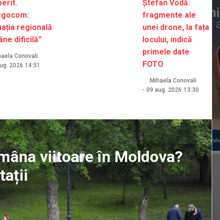
erit.
Ștefan Vodă:
rgocom:
fragmente ale
uația regională
unei drone, la fața
ne dificilă”
locului, indică
primele date
aela Conovali
FOTO
ug. 2026
14:51
Mihaela Conovali
-
09 aug. 2026
13:30
ămâna viitoare în Moldova?
ații