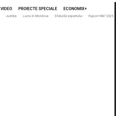
VIDEO
PROIECTE SPECIALE
ECONOMIX+
Justiție
Lucru în Moldova
Sfaturile expertului
Raport NM ‘2025