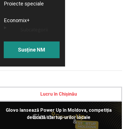
Proiecte speciale
Economix+
Subcategorii
Susține NM
Lucru în Chișinău
Glovo lansează Power Up în Moldova, competiția
dedicată startup-urilor locale