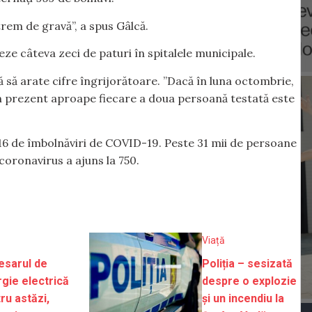
xtrem de gravă”, a spus Gâlcă.
iveze câteva zeci de paturi în spitalele municipale.
ă să arate cifre îngrijorătoare. ”Dacă în luna octombrie,
n prezent aproape fiecare a doua persoană testată este
.616 de îmbolnăviri de COVID-19. Peste 31 mii de persoane
coronavirus a ajuns la 750.
Viață
esarul de
Poliția – sesizată
gie electrică
despre o explozie
ru astăzi,
și un incendiu la