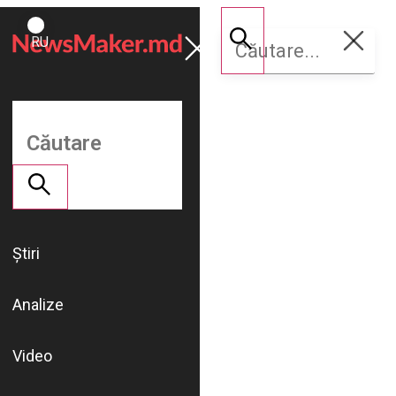
ROMÂNĂ
Susține
RU
NM
Știri
Analize
Video