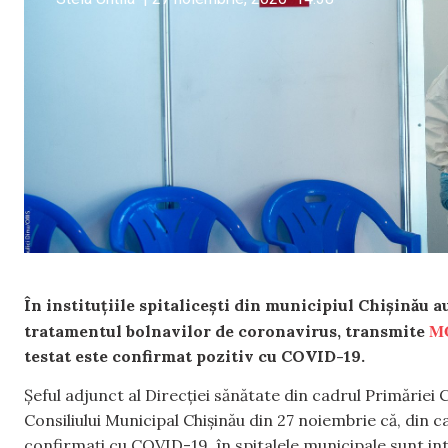
În instituțiile spitalicești din municipiul Chișinău 
M
tratamentul bolnavilor de coronavirus, transmite
testat este confirmat pozitiv cu COVID-19.
Șeful adjunct al Direcției sănătate din cadrul Primăriei C
Consiliului Municipal Chișinău din 27 noiembrie că, din 
confirmați cu COVID-19, în spitalele municipale sunt int