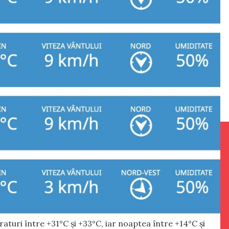
eraturi între +31°C și +33°C, iar noaptea între +14°C și