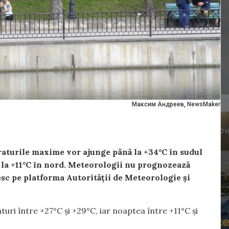
Максим Андреев, NewsMaker
raturile maxime vor ajunge până la +34°C în sudul
 la +11°C în nord. Meteorologii nu prognozează
esc pe platforma Autorității de Meteorologie și
aturi între +27°C și +29°C, iar noaptea între +11°C și