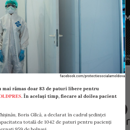
facebook.com/protectiesocialamoldova
au mai rămas doar 83 de paturi libere pentru
OLDPRES
. În același timp, fiecare al doilea pacient
hișinău, Boris Gîlcă, a declarat în cadrul ședinței
capacitatea totală de 1042 de paturi pentru pacienți
ernați 959 de bolnavi.