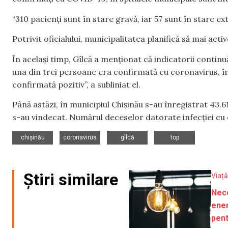
“310 pacienți sunt în stare gravă, iar 57 sunt în stare e
Potrivit oficialului, municipalitatea planifică să mai act
În același timp, Gîlcă a menționat că indicatorii continu
una din trei persoane era confirmată cu coronavirus, î
confirmată pozitiv”, a subliniat el.
Până astăzi, în municipiul Chișinău s-au înregistrat 43
s-au vindecat. Numărul deceselor datorate infecției cu 
,
,
,
chișinău
coronavirus
gîlcă
top
Știri similare
Viață
Nec
ener
pent