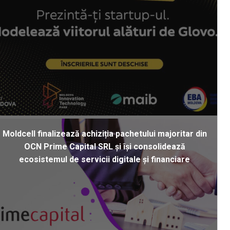
Moldcell finalizează achiziția pachetului majoritar din
OCN Prime Capital SRL și își consolidează
ecosistemul de servicii digitale și financiare