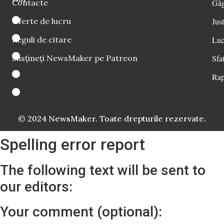
Contacte
Găg
Oferte de lucru
Just
Reguli de citare
Luc
Susțineți NewsMaker pe Patreon
Sfat
Rap
© 2024 NewsMaker. Toate drepturile rezervate.
Spelling error report
The following text will be sent to
our editors:
Your comment (optional):