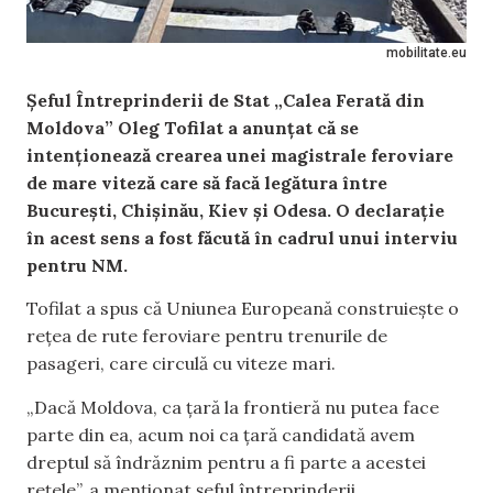
mobilitate.eu
Șeful Întreprinderii de Stat „Calea Ferată din
Moldova” Oleg Tofilat a anunțat că se
intenționează crearea unei magistrale feroviare
de mare viteză care să facă legătura între
București, Chișinău, Kiev și Odesa. O declarație
în acest sens a fost făcută în cadrul unui interviu
pentru NM.
Tofilat a spus că Uniunea Europeană construiește o
rețea de rute feroviare pentru trenurile de
pasageri, care circulă cu viteze mari.
„Dacă Moldova, ca țară la frontieră nu putea face
parte din ea, acum noi ca țară candidată avem
dreptul să îndrăznim pentru a fi parte a acestei
rețele”, a menționat șeful întreprinderii.