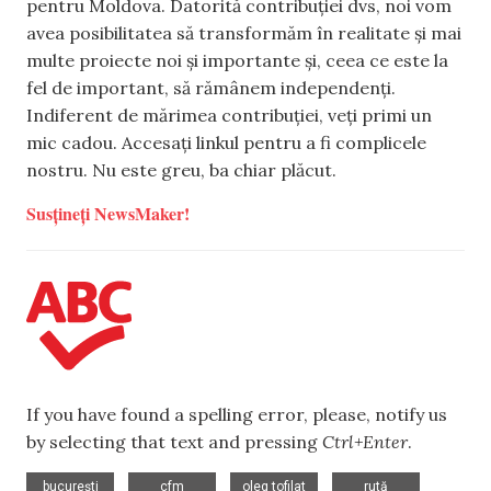
pentru Moldova. Datorită contribuției dvs, noi vom
avea posibilitatea să transformăm în realitate și mai
multe proiecte noi și importante și, ceea ce este la
fel de important, să rămânem independenți.
Indiferent de mărimea contribuției, veți primi un
mic cadou. Accesați linkul pentru a fi complicele
nostru. Nu este greu, ba chiar plăcut.
Susțineți NewsMaker!
If you have found a spelling error, please, notify us
by selecting that text and pressing
Ctrl+Enter
.
,
,
,
,
bucurești
cfm
oleg tofilat
rută