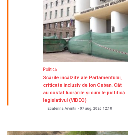
Politică
Scările încălzite ale Parlamentului,
criticate inclusiv de Ion Ceban. Cât
au costat lucrările și cum le justifică
legislativul (VIDEO)
Ecaterina Arvintii
-
07 aug. 2026
12:10