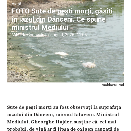
Viață
FOTO Sute de pești morți, găsiți
în iazul din Dănceni. Ce spune
ministrul Mediului
Mihaela Conovali
|
7 august, 2026
11:05
moldova1.md
Sute de pești morți au fost observați la suprafața
iazului din Dănceni, raionul Ialoveni. Ministrul
Mediului, Gheorghe Hajder, susține că, cel mai
probabil, de vină ar fi lipsa de oxigen cauzată de