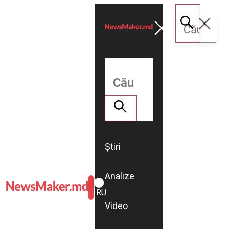
Știri
Analize
ROMÂNĂ
RU
Video