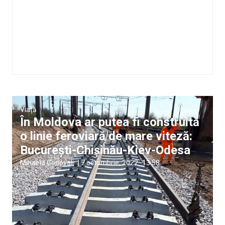
Viață
În Moldova ar putea fi construită
o linie feroviară de mare viteză:
București-Chișinău-Kiev-Odesa
Mihaela Conovali
|
7 octombrie, 2022
13:58