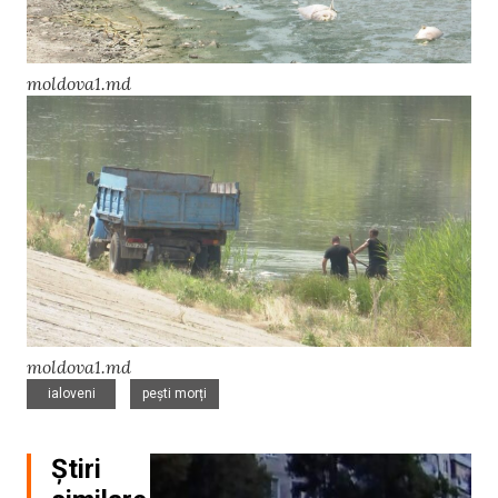
moldova1.md
moldova1.md
,
ialoveni
pești morți
Știri