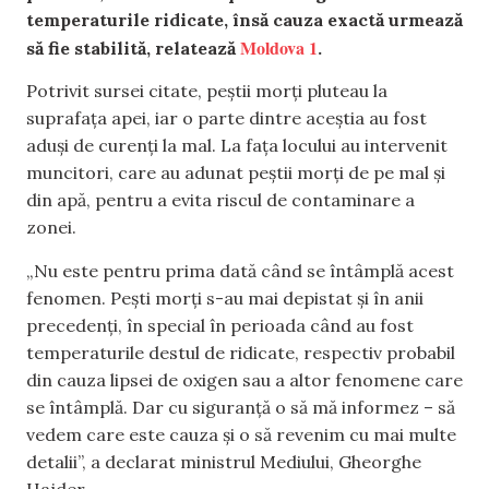
temperaturile ridicate, însă cauza exactă urmează
Moldova 1
să fie stabilită, relatează
.
Potrivit sursei citate, peștii morți pluteau la
suprafața apei, iar o parte dintre aceștia au fost
aduși de curenți la mal. La fața locului au intervenit
muncitori, care au adunat peștii morți de pe mal și
din apă, pentru a evita riscul de contaminare a
zonei.
„Nu este pentru prima dată când se întâmplă acest
fenomen. Pești morți s-au mai depistat și în anii
precedenți, în special în perioada când au fost
temperaturile destul de ridicate, respectiv probabil
din cauza lipsei de oxigen sau a altor fenomene care
se întâmplă. Dar cu siguranță o să mă informez – să
vedem care este cauza și o să revenim cu mai multe
detalii”, a declarat ministrul Mediului, Gheorghe
Hajder.