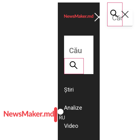
Știri
Analize
ROMÂNĂ
RU
Video