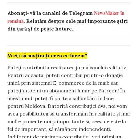
NewsMaker în
Abonați-vă la canalul de Telegram
română.
Relatăm despre cele mai importante știri
din țară și de peste hotare.
Vreți să susțineți ceea ce facem?
Puteți contribui la realizarea jurnalismului calitativ.
Pentru aceasta, puteți contribui printr-o donație
unică prin sistemul E-commerce de la maib sau
puteți întocmi un abonament lunar pe Patreon! În
acest mod, puteți fi parte a schimbării în bine
pentru Moldova. Datorită contribuției dvs, noi vom
avea posibilitatea să transformăm în realitate și mai
multe proiecte noi și importante și, ceea ce este la
fel de important, să rămânem independenți.
Indiferent de mărimea contribuției, veți primi un