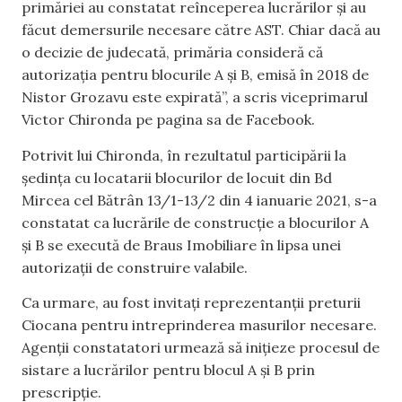
primăriei au constatat reînceperea lucrărilor și au
făcut demersurile necesare către AST. Chiar dacă au
o decizie de judecată, primăria consideră că
autorizația pentru blocurile A și B, emisă în 2018 de
Nistor Grozavu este expirată”, a scris viceprimarul
Victor Chironda pe pagina sa de Facebook.
Potrivit lui Chironda, în rezultatul participării la
ședința cu locatarii blocurilor de locuit din Bd
Mircea cel Bătrân 13/1-13/2 din 4 ianuarie 2021, s-a
constatat ca lucrările de construcție a blocurilor A
și B se execută de Braus Imobiliare în lipsa unei
autorizații de construire valabile.
Ca urmare, au fost invitați reprezentanții preturii
Ciocana pentru intreprinderea masurilor necesare.
Agenții constatatori urmează să inițieze procesul de
sistare a lucrărilor pentru blocul A și B prin
prescripție.