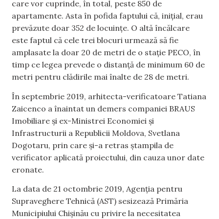
care vor cuprinde, în total, peste 850 de
apartamente. Asta în pofida faptului că, inițial, erau
prevăzute doar 352 de locuințe. O altă încălcare
este faptul că cele trei blocuri urmează să fie
amplasate la doar 20 de metri de o stație PECO, în
timp ce legea prevede o distanță de minimum 60 de
metri pentru clădirile mai înalte de 28 de metri.
În septembrie 2019, arhitecta-verificatoare Tatiana
Zaicenco a înaintat un demers companiei BRAUS
Imobiliare și ex-Ministrei Economiei și
Infrastructurii a Republicii Moldova, Svetlana
Dogotaru, prin care și-a retras ștampila de
verificator aplicată proiectului, din cauza unor date
eronate.
La data de 21 octombrie 2019, Agenția pentru
Supraveghere Tehnică (AST) sesizează Primăria
Municipiului Chișinău cu privire la necesitatea