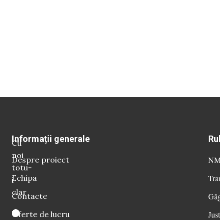
Informații generale
Ru
Cu
noi
Despre proiect
NM 
totu-
Echipa
Tra
i
clar
Contacte
Găg
Oferte de lucru
Just