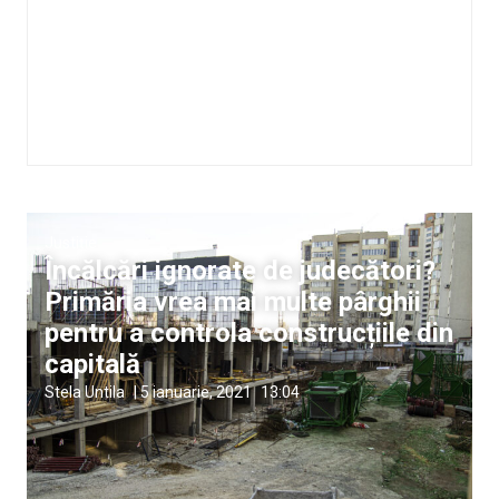
Justiție
Încălcări ignorate de judecători?
Primăria vrea mai multe pârghii
pentru a controla construcțiile din
capitală
Stela Untila
|
5 ianuarie, 2021
13:04