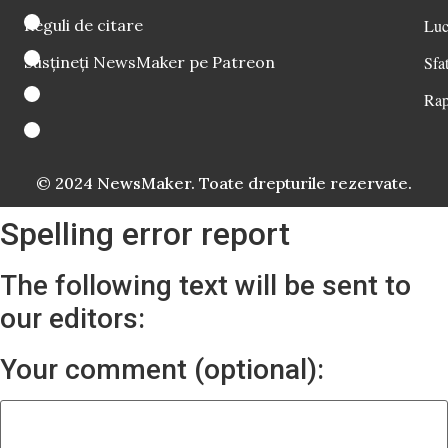
Reguli de citare
Luc
Susțineți NewsMaker pe Patreon
Sfat
Rap
© 2024 NewsMaker. Toate drepturile rezervate.
Spelling error report
The following text will be sent to
our editors:
Your comment (optional):