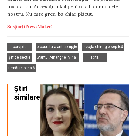
mic cadou. Accesați linkul pentru a fi complicele
nostru. Nu este greu, ba chiar plăcut.
Susțineți NewsMaker!
,
,
,
corupție
procuratura anticorupție
secția chirurgie septică
,
,
,
șef de secție
Sfântul Arhanghel Mihail
spital
urmărire penală
Știri
similare