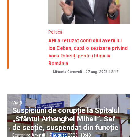
Politică
ANI a refuzat controlul averii lui
Ion Ceban, după o sesizare privind
banii folosiți pentru litigii în
România
Mihaela Conovali
-
07 aug. 2026
12:17
Viață
Suspiciuni de corupție la Spitalul
„Sfântul Arhanghel Mihail”. Șef
de secție, suspendat din funcție
Ecaterina Arvintii
|
7 august, 2026
18:40