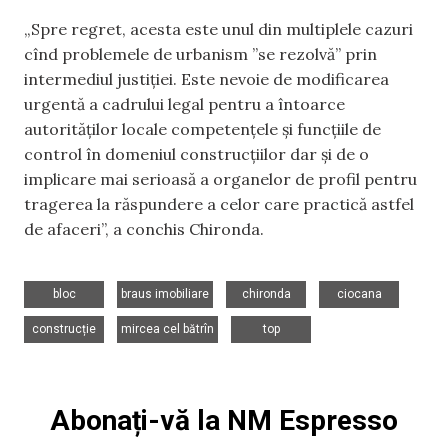
„Spre regret, acesta este unul din multiplele cazuri
cînd problemele de urbanism ”se rezolvă” prin
intermediul justiției. Este nevoie de modificarea
urgentă a cadrului legal pentru a întoarce
autorităților locale competențele și funcțiile de
control în domeniul construcțiilor dar și de o
implicare mai serioasă a organelor de profil pentru
tragerea la răspundere a celor care practică astfel
de afaceri”, a conchis Chironda.
,
,
,
,
bloc
braus imobiliare
chironda
ciocana
,
,
construcție
mircea cel bătrîn
top
Abonați-vă la NM Espresso