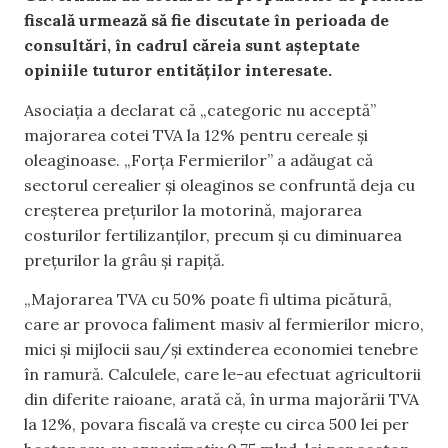
fiscală urmează să fie discutate în perioada de
consultări, în cadrul căreia sunt așteptate
opiniile tuturor entităților interesate.
Asociația a declarat că „categoric nu acceptă”
majorarea cotei TVA la 12% pentru cereale și
oleaginoase. „Forța Fermierilor” a adăugat că
sectorul cerealier și oleaginos se confruntă deja cu
creșterea prețurilor la motorină, majorarea
costurilor fertilizanților, precum și cu diminuarea
prețurilor la grâu și rapiță.
„Majorarea TVA cu 50% poate fi ultima picătură,
care ar provoca faliment masiv al fermierilor micro,
mici și mijlocii sau/și extinderea economiei tenebre
în ramură. Calculele, care le-au efectuat agricultorii
din diferite raioane, arată că, în urma majorării TVA
la 12%, povara fiscală va crește cu circa 500 lei per