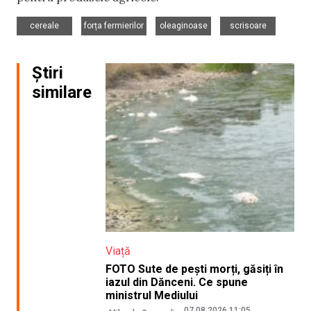
,
,
,
cereale
forța fermierilor
oleaginoase
scrisoare
Știri
similare
Viață
FOTO Sute de pești morți, găsiți în
iazul din Dănceni. Ce spune
ministrul Mediului
07.08.2026 11:05