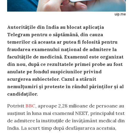
uip.me
Autoritățile din India au blocat aplicația
Telegram pentru o săptămână, din cauza
temerilor că aceasta ar putea fi folosită pentru
fraudarea examenului național de admitere la
facultățile de medicină. Examenul este organizat
din nou, după ce rezultatele primei probe au fost
anulate pe fondul suspiciunilor privind
scurgerea subiectelor. Cazul a stârnit
nemulțumiri și proteste în rândul părinților și al
candidaților.
BBC
Potrivit
, aproape 2,28 milioane de persoane au
susținut în luna mai examenul NEET, principalul test
de admitere la instituțiile de învățământ medical din
India. La scurt timp după desfășurarea acestuia,