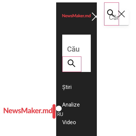
Știri
Analize
ROMÂNĂ
RU
Video