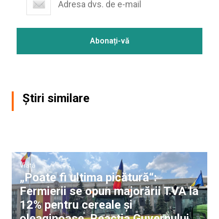
Știri similare
Viață
„Poate fi ultima picătură“:
Fermierii se opun majorării TVA la
12% pentru cereale și
oleaginoase. Reacția Guvernului