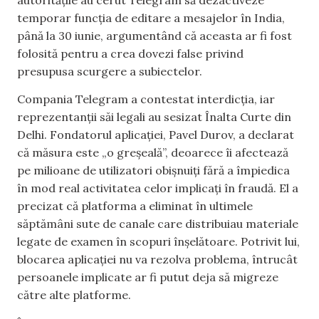
temporar funcția de editare a mesajelor în India,
până la 30 iunie, argumentând că aceasta ar fi fost
folosită pentru a crea dovezi false privind
presupusa scurgere a subiectelor.
Compania Telegram a contestat interdicția, iar
reprezentanții săi legali au sesizat Înalta Curte din
Delhi. Fondatorul aplicației, Pavel Durov, a declarat
că măsura este „o greșeală”, deoarece îi afectează
pe milioane de utilizatori obișnuiți fără a împiedica
în mod real activitatea celor implicați în fraudă. El a
precizat că platforma a eliminat în ultimele
săptămâni sute de canale care distribuiau materiale
legate de examen în scopuri înșelătoare. Potrivit lui,
blocarea aplicației nu va rezolva problema, întrucât
persoanele implicate ar fi putut deja să migreze
către alte platforme.