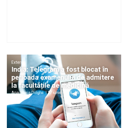
Externe
India: Telegram a fost blocat în
perioada examenului de admitere
la facultățile de medicină
Ana-Maria Dolghii
|
17 iunie, 2026
16:28