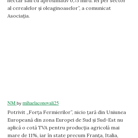
hectar sau cu aproximativ 0,75 mlrd. lei per sector
al cerealelor și oleaginoaselor”, a comunicat
Asociația.
NM
mihaelaconovali25
by
Potrivit „Forța Fermierilor”, nicio țară din Uniunea
Europeană din zona Europei de Sud și Sud-Est nu
aplică o cotă TVA pentru producția agricolă mai
mare de 11%, iar în state precum Franța, Italia,