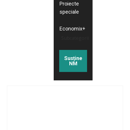
Proiecte
speciale
Economix+
Subcategorii
Susține
NM