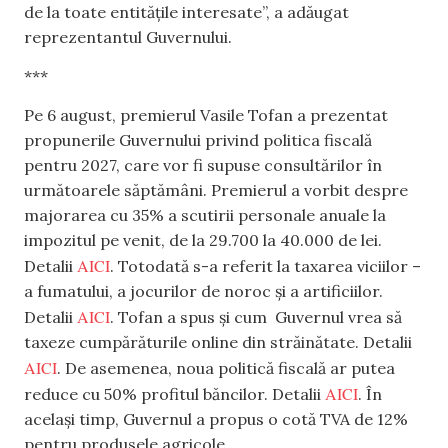
de la toate entitățile interesate”, a adăugat
reprezentantul Guvernului.
***
Pe 6 august, premierul Vasile Tofan a prezentat
propunerile Guvernului privind politica fiscală
pentru 2027, care vor fi supuse consultărilor în
următoarele săptămâni. Premierul a vorbit despre
majorarea cu 35% a scutirii personale anuale la
impozitul pe venit, de la 29.700 la 40.000 de lei.
AICI
Detalii
. Totodată s-a referit la taxarea viciilor –
a fumatului, a jocurilor de noroc și a artificiilor.
A
I
CI
Detalii
. Tofan a spus și cum Guvernul vrea să
taxeze cumpărăturile online din străinătate. Detalii
AICI
. De asemenea, noua politică fiscală ar putea
AICI
reduce cu 50% profitul băncilor. Detalii
. În
același timp, Guvernul a propus o cotă TVA de 12%
pentru produsele agricole.