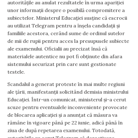
autoritățile au anulat rezultatele în urma apariției
unor informații despre o posibilă compromitere a
subiectelor. Ministerul Educației susține că escrocii
au utilizat Telegram pentru a înșela candidații și
familiile acestora, cerând sume de ordinul sutelor
de mii de rupii pentru acces la presupusele subiecte
ale examenului. Oficialii au precizat însă că
materialele autentice nu pot fi obținute din afara
sistemului securizat prin care sunt gestionate
testele.
Scandalul a generat proteste în mai multe regiuni
ale țării, manifestanții solicitând demisia ministrului
Educației. Într-un comunicat, ministerul și-a cerut
scuze pentru eventualele inconveniente provocate
de blocarea aplicației și a anunțat că măsura va
rămâne în vigoare până pe 22 iunie, adică până în
ziua de după repetarea examenului. Totodată,
autoritățile au cerut Telegram să dezactiveze