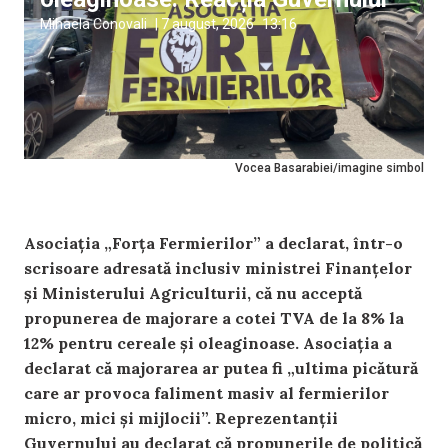
Mihaela Conovali
|
7 august, 2026
13:16
Vocea Basarabiei/imagine simbol
Asociația „Forța Fermierilor” a declarat, într-o
scrisoare adresată inclusiv ministrei Finanțelor
și Ministerului Agriculturii, că nu acceptă
propunerea de majorare a cotei TVA de la 8% la
12% pentru cereale și oleaginoase. Asociația a
declarat că majorarea ar putea fi „ultima picătură
care ar provoca faliment masiv al fermierilor
micro, mici și mijlocii”. Reprezentanții
Guvernului au declarat că propunerile de politică