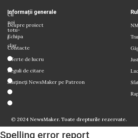
Informații generale
Ru
Cu
noi
Despre proiect
NM 
totu-
Echipa
Tra
i
clar
Contacte
Găg
Oferte de lucru
Just
Reguli de citare
Luc
Susțineți NewsMaker pe Patreon
Sfat
Rap
© 2024 NewsMaker. Toate drepturile rezervate.
Spelling error report