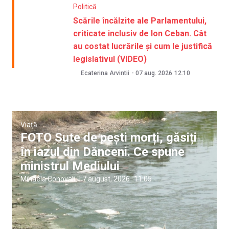
Politică
Scările încălzite ale Parlamentului,
criticate inclusiv de Ion Ceban. Cât
au costat lucrările și cum le justifică
legislativul (VIDEO)
Ecaterina Arvintii
-
07 aug. 2026
12:10
Viață
FOTO Sute de pești morți, găsiți
în iazul din Dănceni. Ce spune
ministrul Mediului
Mihaela Conovali
|
7 august, 2026
11:05