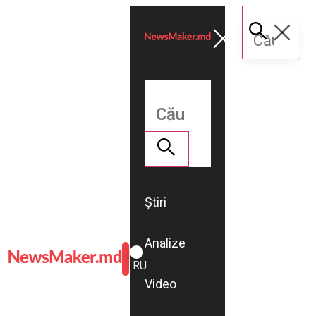
Știri
Analize
ROMÂNĂ
RU
Video