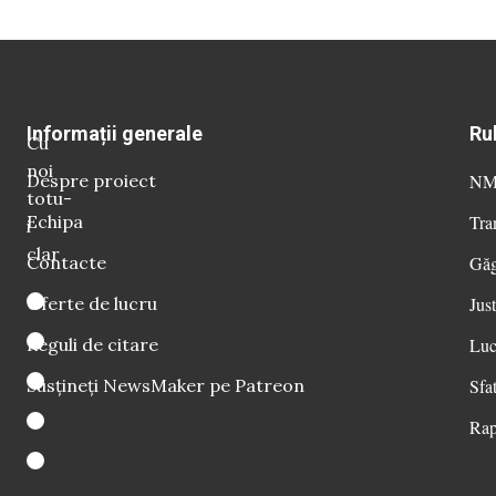
Informații generale
Ru
Cu
noi
Despre proiect
NM 
totu-
Echipa
Tra
i
clar
Contacte
Găg
Oferte de lucru
Just
Reguli de citare
Luc
Susțineți NewsMaker pe Patreon
Sfat
Rap