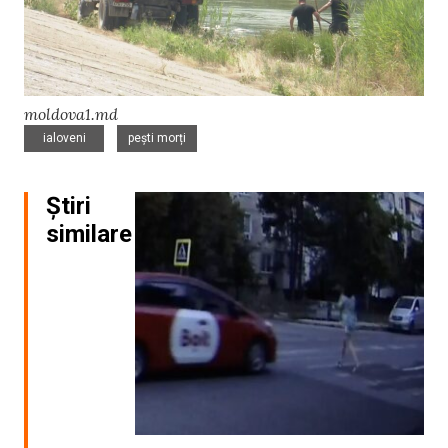
moldova1.md
,
ialoveni
pești morți
Știri
similare