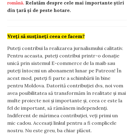
română.
Relatăm despre cele mai importante știri
din țară și de peste hotare.
Vreți să susțineți ceea ce facem?
Puteți contribui la realizarea jurnalismului calitativ.
Pentru aceasta, puteți contribui printr-o donație
unică prin sistemul E-commerce de la maib sau
puteți întocmi un abonament lunar pe Patreon! În
acest mod, puteți fi parte a schimbării în bine
pentru Moldova. Datorită contribuției dvs, noi vom
avea posibilitatea să transformăm în realitate și mai
multe proiecte noi și importante și, ceea ce este la
fel de important, să rămânem independenți.
Indiferent de mărimea contribuției, veți primi un
mic cadou. Accesați linkul pentru a fi complicele
nostru. Nu este greu, ba chiar plăcut.