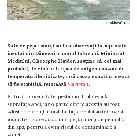
moldova1.md
Sute de pești morți au fost observați la suprafața
iazului din Dănceni, raionul Ialoveni. Ministrul
Mediului, Gheorghe Hajder, susține că, cel mai
probabil, de vină ar fi lipsa de oxigen cauzată de
temperaturile ridicate, însă cauza exactă urmează
Moldova 1
să fie stabilită, relatează
.
Potrivit sursei citate, peștii morți pluteau la
suprafața apei, iar o parte dintre aceștia au fost
aduși de curenți la mal. La fața locului au intervenit
muncitori, care au adunat peștii morți de pe mal și
din apă, pentru a evita riscul de contaminare a
zonei.