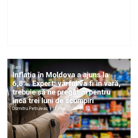
Bani
Inflația în Moldova a ajuns la
6,8%. Expert: vârful va fi în vară,
trebuie să ne pregătim pentru
încă trei luni de scumpiri
Dumitru Petruleac
|
11 mai, 2026
16:52