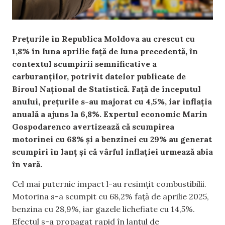
Prețurile în Republica Moldova au crescut cu
1,8% în luna aprilie față de luna precedentă, în
contextul scumpirii semnificative a
carburanților, potrivit datelor publicate de
Biroul Național de Statistică. Față de începutul
anului, prețurile s-au majorat cu 4,5%, iar inflația
anuală a ajuns la 6,8%. Expertul economic Marin
Gospodarenco avertizează că scumpirea
motorinei cu 68% și a benzinei cu 29% au generat
scumpiri în lanț și că vârful inflației urmează abia
în vară.
Cel mai puternic impact l-au resimțit combustibilii.
Motorina s-a scumpit cu 68,2% față de aprilie 2025,
benzina cu 28,9%, iar gazele lichefiate cu 14,5%.
Efectul s-a propagat rapid în lanțul de