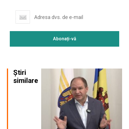
Știri
similare