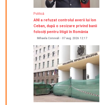
Politică
ANI a refuzat controlul averii lui Ion
Ceban, după o sesizare privind banii
folosiți pentru litigii în România
Mihaela Conovali
-
07 aug. 2026
12:17