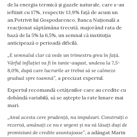
de la energia termică și gazele naturale, care s-au
ieftinit cu 17%, respectiv 13,9% față de acum un
an.Potrivit lui Gospodarenco, Banca Națională a
reacționat săptămâna trecută, majorând rata de
bază de la 5% la 6,5%, un semnal că instituția
anticipează o perioadă dificilă.
„E semnalul clar că vede un trimestru greu în față.
Vârful inflației va fi în iunie-august, undeva la 7,5-
8,0%, după care lucrurile ar trebui să se calmeze
gradual spre toamnă”,
a precizat expertul.
Expertul recomandă cetățenilor care au credite cu
dobândă variabilă, să se aștepte la rate lunare mai
mari.
„Anul acesta cere prudență, nu impulsuri. Construiți o
rezervă, amânați ce nu e urgent și nu vă lăsați duși de
promisiuni de credite avantajoase”
, a adăugat Marin