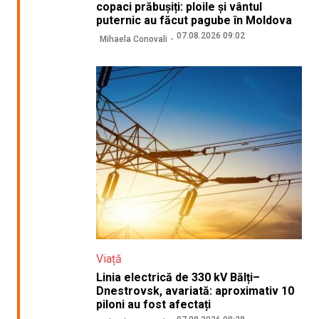
copaci prăbușiți: ploile și vântul
puternic au făcut pagube în Moldova
07.08.2026 09:02
Mihaela Conovali
Viață
Linia electrică de 330 kV Bălți–
Dnestrovsk, avariată: aproximativ 10
piloni au fost afectați