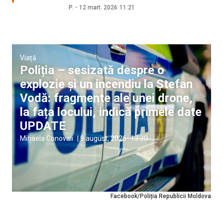
P.
-
12 mart. 2026
11:21
Viață
Poliția – sesizată despre o
explozie și un incendiu la Ștefan
Vodă: fragmente ale unei drone,
la fața locului, indică primele date
UPDATE
Mihaela Conovali
|
9 august, 2026
13:30
Facebook/Poliția Republicii Moldova