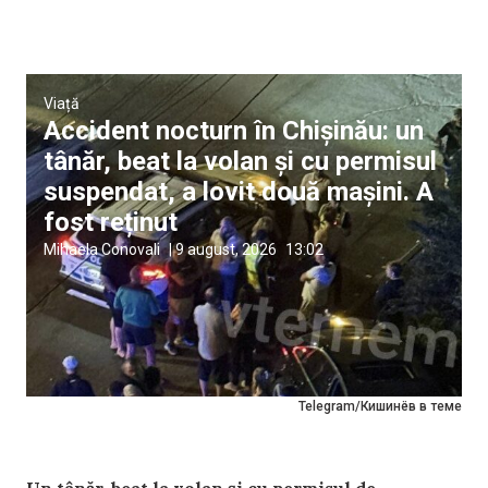
Viață
Accident nocturn în Chișinău: un
tânăr, beat la volan și cu permisul
suspendat, a lovit două mașini. A
fost reținut
Mihaela Conovali
|
9 august, 2026
13:02
Telegram/Кишинёв в теме