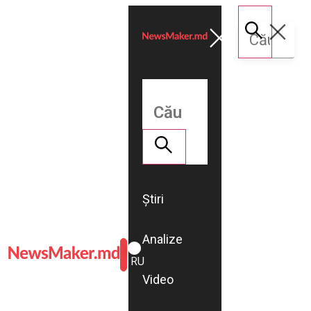
Știri
Analize
ROMÂNĂ
RU
Video