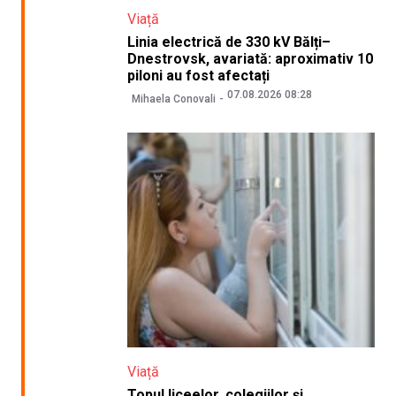
Viață
Linia electrică de 330 kV Bălți–
Dnestrovsk, avariată: aproximativ 10
piloni au fost afectați
07.08.2026 08:28
Mihaela Conovali
Viață
Topul liceelor, colegiilor și