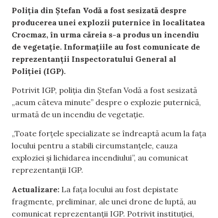
Poliția din Ștefan Vodă a fost sesizată despre
producerea unei explozii puternice în localitatea
Crocmaz, în urma căreia s-a produs un incendiu
de vegetație. Informațiile au fost comunicate de
reprezentanții Inspectoratului General al
Poliției (IGP).
Potrivit IGP, poliția din Ștefan Vodă a fost sesizată
„acum câteva minute” despre o explozie puternică,
urmată de un incendiu de vegetație.
„Toate forțele specializate se îndreaptă acum la fața
locului pentru a stabili circumstanțele, cauza
exploziei și lichidarea incendiului”, au comunicat
reprezentanții IGP.
Actualizare:
La fața locului au fost depistate
fragmente, preliminar, ale unei drone de luptă, au
comunicat reprezentanții IGP. Potrivit instituției,