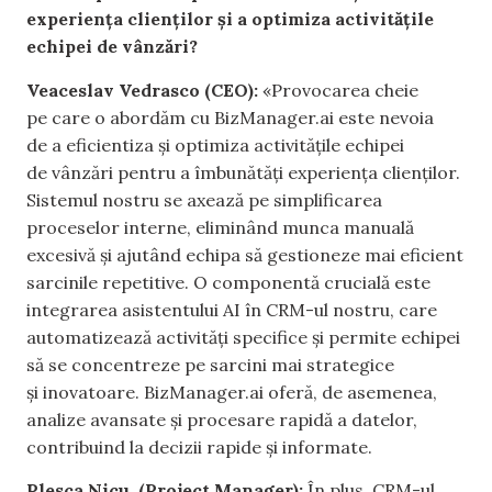
experiența clienților și a optimiza activitățile
echipei de vânzări?
Veaceslav Vedrasco (CEO):
«Provocarea cheie
pe care o abordăm cu BizManager.ai este nevoia
de a eficientiza și optimiza activitățile echipei
de vânzări pentru a îmbunătăți experiența clienților.
Sistemul nostru se axează pe simplificarea
proceselor interne, eliminând munca manuală
excesivă și ajutând echipa să gestioneze mai eficient
sarcinile repetitive. O componentă crucială este
integrarea asistentului AI în CRM-ul nostru, care
automatizează activități specifice și permite echipei
să se concentreze pe sarcini mai strategice
și inovatoare. BizManager.ai oferă, de asemenea,
analize avansate și procesare rapidă a datelor,
contribuind la decizii rapide și informate.
Plesca Nicu, (Project Manager):
În plus, CRM-ul