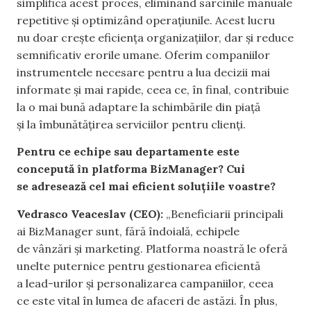
simplifică acest proces, eliminând sarcinile manuale
repetitive și optimizând operațiunile. Acest lucru
nu doar crește eficiența organizațiilor, dar și reduce
semnificativ erorile umane. Oferim companiilor
instrumentele necesare pentru a lua decizii mai
informate și mai rapide, ceea ce, în final, contribuie
la o mai bună adaptare la schimbările din piață
și la îmbunătățirea serviciilor pentru clienți.
Pentru ce echipe sau departamente este
concepută în platforma BizManager? Cui
se adresează cel mai eficient soluțiile voastre?
Vedrasco Veaceslav (CEO):
„Beneficiarii principali
ai BizManager sunt, fără îndoială, echipele
de vânzări și marketing. Platforma noastră le oferă
unelte puternice pentru gestionarea eficientă
a lead-urilor și personalizarea campaniilor, ceea
ce este vital în lumea de afaceri de astăzi. În plus,