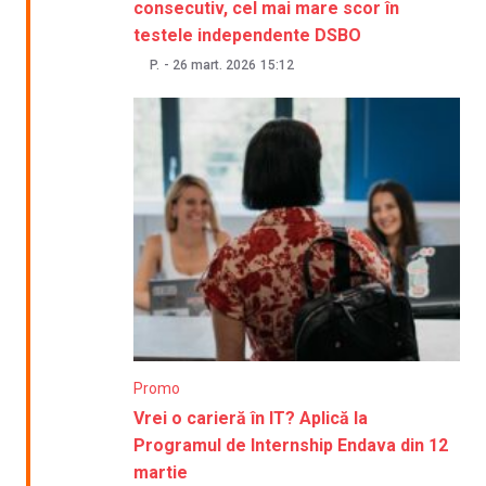
consecutiv, cel mai mare scor în
testele independente DSBO
P.
-
26 mart. 2026
15:12
Promo
Vrei o carieră în IT? Aplică la
Programul de Internship Endava din 12
martie