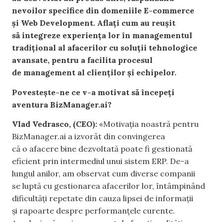
nevoilor specifice din domeniile E-commerce
și Web Development. Aflați cum au reușit
să integreze experiența lor în managementul
tradițional al afacerilor cu soluții tehnologice
avansate, pentru a facilita procesul
de management al clienților și echipelor.
Povestește-ne ce v-a motivat să începeți
aventura BizManager.ai?
Vlad Vedrasco, (CEO):
«Motivația noastră pentru
BizManager.ai a izvorât din convingerea
că o afacere bine dezvoltată poate fi gestionată
eficient prin intermediul unui sistem ERP. De-a
lungul anilor, am observat cum diverse companii
se luptă cu gestionarea afacerilor lor, întâmpinând
dificultăți repetate din cauza lipsei de informații
și rapoarte despre performanțele curente.