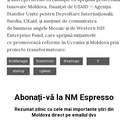
Innovate Moldova, finanțat de USAID — Agenția
Statelor Unite pentru Dezvoltare Internațională,
Suedia, UKaid, și susținut de comunitatea
de business angels Mozaic și de Western NIS
Enterprise Fund, care sprijină inițiativele
ce promovează reforme în Ucraina și Moldova prin
proiecte transformatoare.
,
,
,
,
BizManager
Dreamicon
dreamups
it
,
startup
UpNext
Abonați-vă la NM Espresso
Rezumat zilnic cu cele mai importante știri din
Moldova direct pe emailul dvs