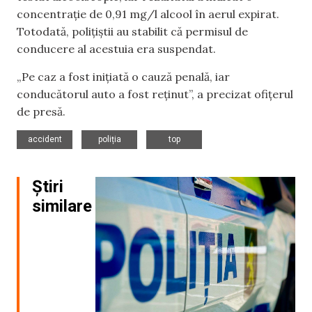
concentrație de 0,91 mg/l alcool în aerul expirat.
Totodată, polițiștii au stabilit că permisul de
conducere al acestuia era suspendat.
„Pe caz a fost inițiată o cauză penală, iar
conducătorul auto a fost reținut”, a precizat ofițerul
de presă.
,
,
accident
poliția
top
Știri
similare