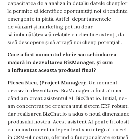
capacitatea de a analiza în detaliu datele clienților
le permite să identifice oportunități noi și tendințe
emergente în piață. Astfel, departamentele
de vânzări și marketing pot nu doar
să îmbunătățească relațiile cu clienții existenți, dar
și să descopere și să atragă noi clienți potențiali.
Care a fost momentul cheie sau schimbarea
majoră în dezvoltarea BizManager, și cum
a influențat aceasta produsul final?
Plesca Nicu, (Project Manager):
„Un moment
decisiv în dezvoltarea BizManager a fost atunci
când am creat asistentul AI, BizChat.io. Inițial, ne-
am concentrat pe crearea unui sistem ERP robust,
dar realizarea BizChat.io a adus o nouă dimensiune
produsului nostru. Acest asistent AI poate fi folosit
ca un instrument independent sau integrat direct
în CRM-ul nostru, oferind o funcționalitate extinsă