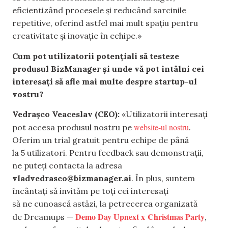
eficientizând procesele și reducând sarcinile
repetitive, oferind astfel mai mult spațiu pentru
creativitate și inovație în echipe.»
Cum pot utilizatorii potențiali să testeze
produsul BizManager și unde vă pot întâlni cei
interesați să afle mai multe despre startup-ul
vostru?
Vedrașco Veaceslav (CEO):
«Utilizatorii interesați
website-ul nostru
pot accesa produsul nostru pe
.
Oferim un trial gratuit pentru echipe de până
la 5 utilizatori. Pentru feedback sau demonstrații,
ne puteți contacta la adresa
vladvedrasco@bizmanager.ai
. În plus, suntem
încântați să invităm pe toți cei interesați
să ne cunoască astăzi, la petrecerea organizată
Demo Day Upnext x Christmas Party
de Dreamups —
,