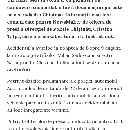
Un tânăr, beat la volan și cu permisul de
conducere suspendat, a lovit două mașini parcate
pe o stradă din Chișinău. Informațiile au fost
comunicate pentru NewsMaker de ofițera de
presă a Direcției de Poliție Chișinău, Cristina
Talpă, care a precizat că tânărul a fost reținut.
Accidentul a avut loc în noaptea de 8 spre 9 august,
la intersecția străzilor Mihail Sadoveanu și Petru
Zadnipru din Chișinău. Poliția a fost sesizată în jurul
orei 00:00.
Potrivit datelor preliminare ale poliției, automobil
Audi, condus de un tânăr de 22 de ani, s-a tamponat
într-un obstacol. Ulterior, automobilul a lovit două
vehicule parcate în zonă. În urma accidentului, nu
au fost înregistrate victime.
Potrivit ofițerului de presă, conducătorul auto a fost
testat alcoolscopic, iar rezultatul a indicat o