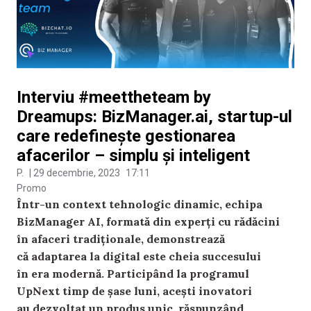
Interviu #meettheteam by
Dreamups: BizManager.ai, startup-ul
care redefinește gestionarea
afacerilor – simplu și inteligent
P.
|
29 decembrie, 2023
17:11
Promo
Într-un context tehnologic dinamic, echipa
BizManager AI, formată din experți cu rădăcini
în afaceri tradiționale, demonstrează
că adaptarea la digital este cheia succesului
în era modernă. Participând la programul
UpNext timp de șase luni, acești inovatori
au dezvoltat un produs unic, răspunzând