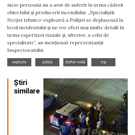
nicio persoană nu a avut de suferit în urma căderii
obiectului și producerii incendiului. „Specialiștii
Secției tehnico-explozivă a Poliției se deplasează la
locul incidentului și ne vor oferi mai multe detalii în
urma expertizei vizuale și, ulterior, a celei de
specialitate”, au menționat reprezentanții
Inspectoratului.
,
,
,
explozie
poliția
Ștefan vodă
top
Știri
similare