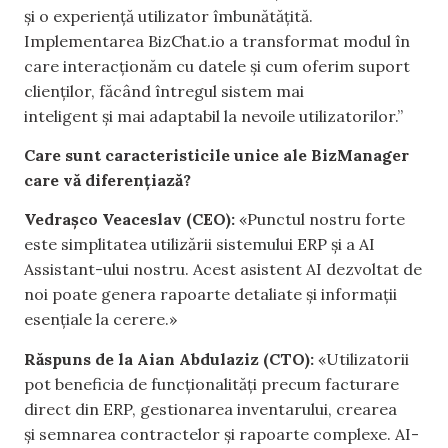
și o experiență utilizator îmbunătățită.
Implementarea BizChat.io a transformat modul în
care interacționăm cu datele și cum oferim suport
clienților, făcând întregul sistem mai
inteligent și mai adaptabil la nevoile utilizatorilor.”
Care sunt caracteristicile unice ale BizManager
care vă diferențiază?
Vedrașco Veaceslav (CEO):
«Punctul nostru forte
este simplitatea utilizării sistemului ERP și a AI
Assistant-ului nostru. Acest asistent AI dezvoltat de
noi poate genera rapoarte detaliate și informații
esențiale la cerere.»
Răspuns de la Aian Abdulaziz (CTO):
«Utilizatorii
pot beneficia de funcționalități precum facturare
direct din ERP, gestionarea inventarului, crearea
și semnarea contractelor și rapoarte complexe. AI-