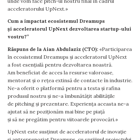
unde vom face pitch-ul nostru final în cadrul
acceleratorului UpNext.»
Cum a impactat ecosistemul Dreamups
și acceleratorul UpNext dezvoltarea startup-ului
vostru?”
Răspuns de la Aian Abdulaziz (CTO):
«Participarea
în ecosistemul Dreamups și acceleratorul UpNext
a fost esențială pentru dezvoltarea noastră.
Am beneficiat de acces la resurse valoroase,
mentorat și o rețea extinsă de contacte în industrie.
Ne-a oferit o platformă pentru a testa și rafina
produsul nostru și ne-a îmbunătățit abilitățile
de pitching și prezentare. Experiența aceasta ne-a
ajutat să ne poziționăm mai bine pe piață
și să ne pregătim pentru viitoarele provocări.»
UpNext este susținut de acceleratorul de inovație
și antreprenoriat Dreamups, cu sprijinul proiectului