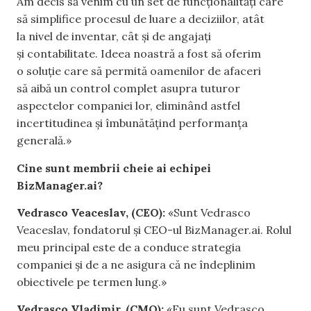
Am decis să venim cu un set de funcționalități care
să simplifice procesul de luare a deciziilor, atât
la nivel de inventar, cât și de angajați
și contabilitate. Ideea noastră a fost să oferim
o soluție care să permită oamenilor de afaceri
să aibă un control complet asupra tuturor
aspectelor companiei lor, eliminând astfel
incertitudinea și îmbunătățind performanța
generală.»
Cine sunt membrii cheie ai echipei
BizManager.ai?
Vedrasco Veaceslav, (CEO):
«Sunt Vedrasco
Veaceslav, fondatorul și CEO-ul BizManager.ai. Rolul
meu principal este de a conduce strategia
companiei și de a ne asigura că ne îndeplinim
obiectivele pe termen lung.»
Vedrasco Vladimir, (CMO):
«Eu sunt Vedrasco