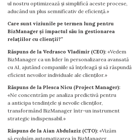
ul nostru optimizează și simplifică aceste procese,
aducând un plus semnificativ de eficiență.»
Care sunt viziunile pe termen lung pentru
BizManager și impactul său în gestionarea
relațiilor cu clienții?”
Răspuns de la Vedrasco Vladimir (CEO):
«Vedem
BizManager ca un lider în personalizarea avansată
cu AI, ajutând companiile să înțeleagă și să răspundă
eficient nevoilor individuale ale clienților.»
Răspuns de la Plesca Nicu (Project Manager):
«Ne concentrăm pe analiza predictivă pentru
a anticipa tendințele și nevoile clienților,
transformând BizManager într-un instrument
strategic indispensabil.»
Răspuns de la Aian Abdulaziz (CTO):
«Vizăm
să evoluăm automatizarea în BizManager,