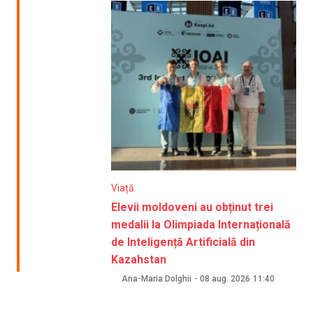
Viață
Elevii moldoveni au obținut trei
medalii la Olimpiada Internațională
de Inteligență Artificială din
Kazahstan
Ana-Maria Dolghii
-
08 aug. 2026
11:40