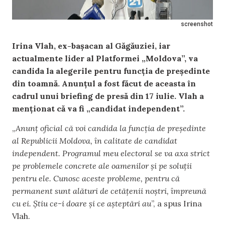
screenshot
Irina Vlah, ex-bașacan al Găgăuziei, iar
actualmente lider al Platformei „Moldova”, va
candida la alegerile pentru funcția de președinte
din toamnă. Anunțul a fost făcut de aceasta în
cadrul unui briefing de presă din 17 iulie. Vlah a
menționat că va fi „candidat independent”.
„
Anunț oficial că voi candida la funcția de președinte
al Republicii Moldova, în calitate de candidat
independent. Programul meu electoral se va axa strict
pe problemele concrete ale oamenilor și pe soluții
pentru ele. Cunosc aceste probleme, pentru că
permanent sunt alături de cetățenii noștri, împreună
cu ei. Știu ce-i doare și ce așteptări au
”, a spus Irina
Vlah.