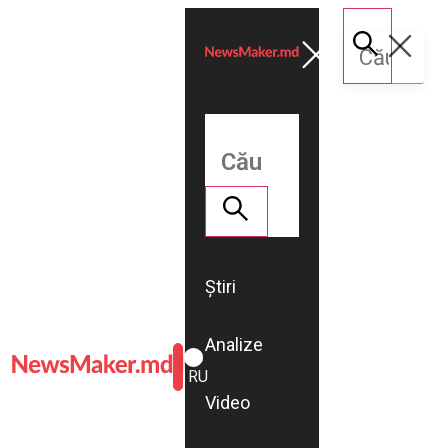
Știri
Analize
ROMÂNĂ
RU
Video