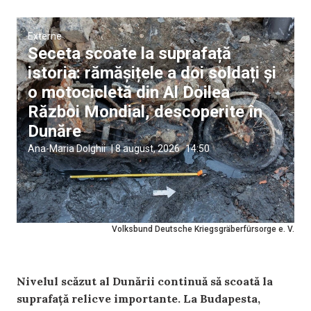
Externe
Seceta scoate la suprafață
istoria: rămășițele a doi soldați și
o motocicletă din Al Doilea
Război Mondial, descoperite în
Dunăre
Ana-Maria Dolghii
|
8 august, 2026
14:50
Volksbund Deutsche Kriegsgräberfürsorge e. V.
Nivelul scăzut al Dunării continuă să scoată la
suprafață relicve importante. La Budapesta,