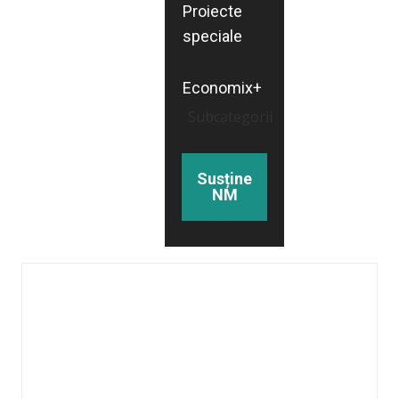
Proiecte
speciale
Economix+
Subcategorii
Susține
NM