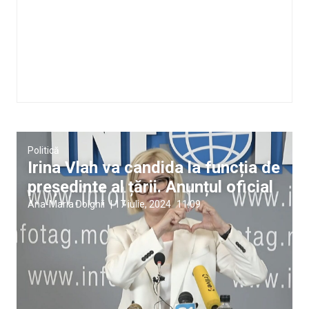
Politică
Irina Vlah va candida la funcția de
președinte al țării. Anunțul oficial
Ana-Maria Dolghii
|
17 iulie, 2024
11:09