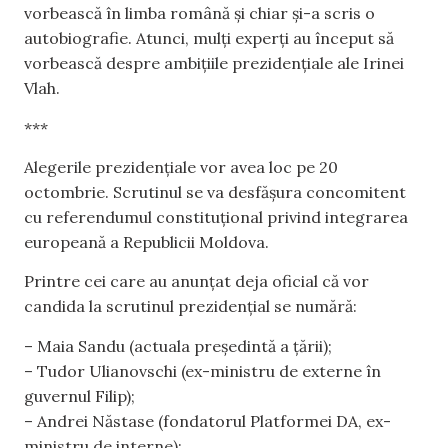
vorbească în limba română și chiar și-a scris o
autobiografie. Atunci, mulți experți au început să
vorbească despre ambițiile prezidențiale ale Irinei
Vlah.
***
Alegerile prezidențiale vor avea loc pe 20
octombrie. Scrutinul se va desfășura concomitent
cu referendumul constituțional privind integrarea
europeană a Republicii Moldova.
Printre cei care au anunțat deja oficial că vor
candida la scrutinul prezidențial se numără:
– Maia Sandu (actuala președintă a țării);
– Tudor Ulianovschi (ex-ministru de externe în
guvernul Filip);
– Andrei Năstase (fondatorul Platformei DA, ex-
ministru de interne);