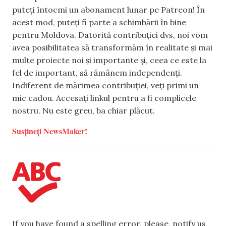
puteți întocmi un abonament lunar pe Patreon! În
acest mod, puteți fi parte a schimbării în bine
pentru Moldova. Datorită contribuției dvs, noi vom
avea posibilitatea să transformăm în realitate și mai
multe proiecte noi și importante și, ceea ce este la
fel de important, să rămânem independenți.
Indiferent de mărimea contribuției, veți primi un
mic cadou. Accesați linkul pentru a fi complicele
nostru. Nu este greu, ba chiar plăcut.
Susțineți NewsMaker!
If you have found a spelling error, please, notify us