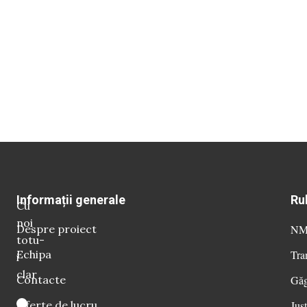
Informații generale
Ru
Cu
noi
Despre proiect
NM 
totu-
Echipa
Tra
i
clar
Contacte
Găg
Oferte de lucru
Just