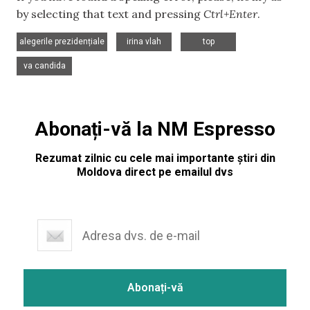
by selecting that text and pressing
Ctrl+Enter
.
,
,
,
alegerile prezidențiale
irina vlah
top
va candida
Abonați-vă la NM Espresso
Rezumat zilnic cu cele mai importante știri din
Moldova direct pe emailul dvs