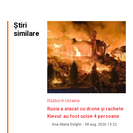
Știri
similare
Război în Ucraina
Rusia a atacat cu drone și rachete
Kievul: au fost ucise 4 persoane
Ana-Maria Dolghii
-
08 aug. 2026
13:22