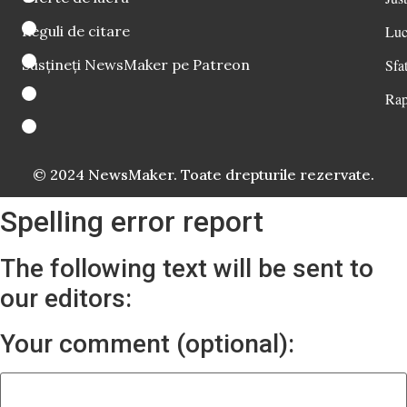
Reguli de citare
Luc
Susțineți NewsMaker pe Patreon
Sfat
Rap
© 2024 NewsMaker. Toate drepturile rezervate.
Spelling error report
The following text will be sent to
our editors:
Your comment (optional):