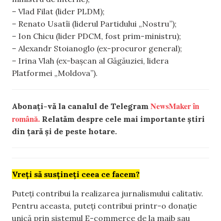
– Vlad Filat (lider PLDM);
– Renato Usatîi (liderul Partidului „Nostru”);
– Ion Chicu (lider PDCM, fost prim-ministru);
– Alexandr Stoianoglo (ex-procuror general);
– Irina Vlah (ex-bașcan al Găgăuziei, lidera
Platformei „Moldova”).
NewsMaker în
Abonați-vă la canalul de Telegram
română.
Relatăm despre cele mai importante știri
din țară și de peste hotare.
Vreți să susțineți ceea ce facem?
Puteți contribui la realizarea jurnalismului calitativ.
Pentru aceasta, puteți contribui printr-o donație
unică prin sistemul E-commerce de la maib sau