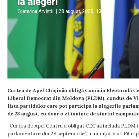
la alegeri
Ecaterina Arvintii
|
28 august, 2025
13:51
Curtea de Apel Chișinău obligă Comisia Electorală Ce
Liberal Democrat din Moldova (PLDM), condus de Vlad
lista partidelor care pot participa la alegerile parl
de 28 august, cu doar o zi înainte de startul campanie
„Curtea de Apel Centru a obligat CEC să includă PLDM în 
parlamentare din 28 septembrie”, a anunțat Vlad Filat pe