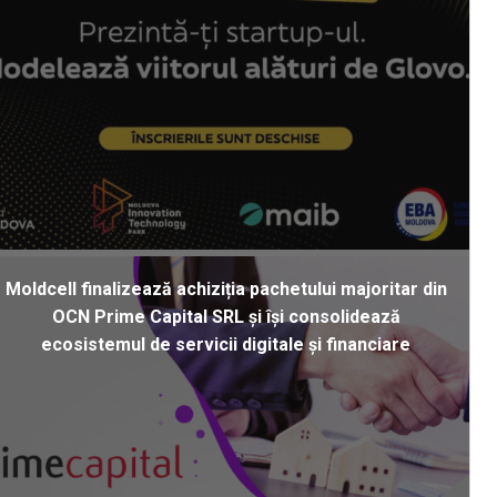
Moldcell finalizează achiziția pachetului majoritar din
OCN Prime Capital SRL și își consolidează
ecosistemul de servicii digitale și financiare