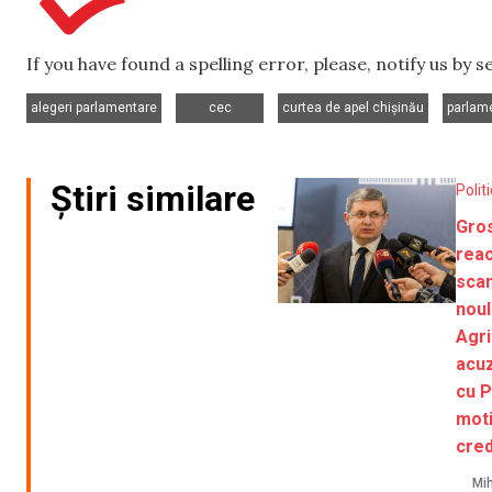
If you have found a spelling error, please, notify us by 
,
,
,
alegeri parlamentare
cec
curtea de apel chișinău
parlam
Știri similare
Polit
Gros
reac
scan
noul
Agri
acuz
cu 
moti
cre
Mih