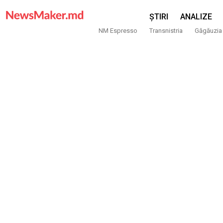
ȘTIRI
ANALIZE
NM Espresso
Transnistria
Găgăuzia