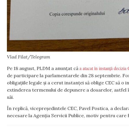
Vlad Filat/Telegram
a atacat în instanță decizi
Pe 18 august, PLDM a anunțat că
de participare la parlamentarele din 28 septembrie. For
obligațiile legale și a cerut instanței să oblige CEC să o 
extinderea termenului de depunere a dosarelor, astfel î
săi.
În replică, vicepreședintele CEC, Pavel Postica, a dec
necesare la Agenția Servicii Publice, motiv pentru care f