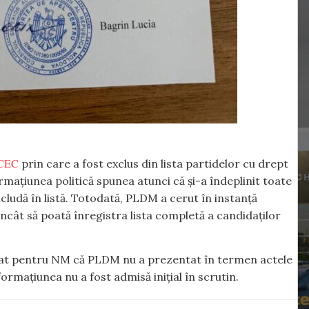
a CEC
prin care a fost exclus din lista partidelor cu drept
mațiunea politică spunea atunci că și-a îndeplinit toate
includă în listă. Totodată, PLDM a cerut în instanță
ncât să poată înregistra lista completă a candidaților
larat pentru NM că PLDM nu a prezentat în termen actele
ormațiunea nu a fost admisă inițial în scrutin.