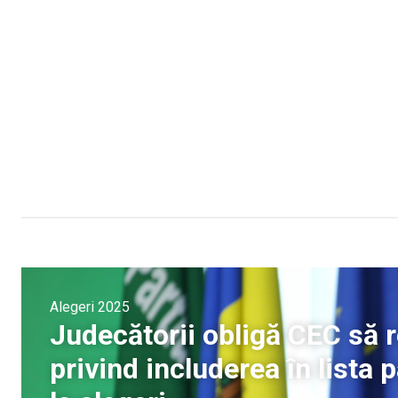
Alegeri 2025
Judecătorii obligă CEC să
privind includerea în lista 