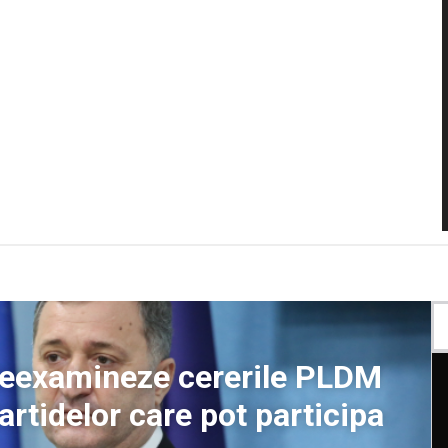
 reexamineze cererile PLDM
partidelor care pot participa