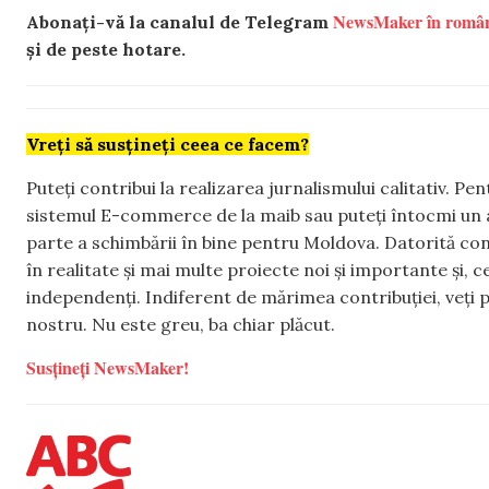
NewsMaker în româ
Abonați-vă la canalul de Telegram
și de peste hotare.
Vreți să susțineți ceea ce facem?
Puteți contribui la realizarea jurnalismului calitativ. Pe
sistemul E-commerce de la maib sau puteți întocmi un 
parte a schimbării în bine pentru Moldova. Datorită con
în realitate și mai multe proiecte noi și importante și,
independenți. Indiferent de mărimea contribuției, veți p
nostru. Nu este greu, ba chiar plăcut.
Susțineți NewsMaker!