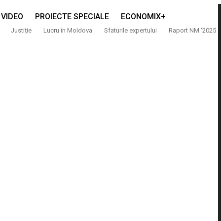
VIDEO
PROIECTE SPECIALE
ECONOMIX+
Justiție
Lucru în Moldova
Sfaturile expertului
Raport NM ‘2025