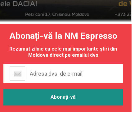
Abonați-vă la NM Espresso
Rezumat zilnic cu cele mai importante știri din
Moldova direct pe emailul dvs