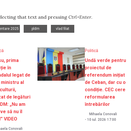
selecting that text and pressing
Ctrl+Enter
.
,
,
entare 2025
pldm
vlad filat
ică
Politică
u, prima
Undă verde pentru
ție în
proiectul de
dalul legat de
referendum inițiat
 ministru al
de Ceban, dar cu o
culturii,
condiție. CEC cere
at de legături
reformularea
PDM: „Nu am
întrebărilor
ve să nu îl
Mihaela Conovali
d” VIDEO
-
10 iul. 2026
17:00
aela Conovali