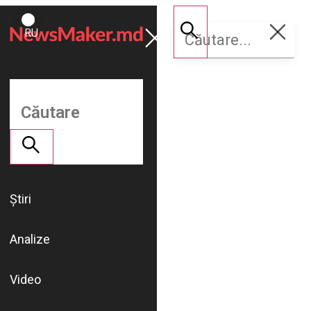
ROMÂNĂ
Susține
RU
NM
Știri
Analize
Video