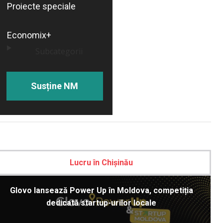
Proiecte speciale
Economix+
Subcategorii
Susține NM
Lucru în Chișinău
Glovo lansează Power Up în Moldova, competiția
dedicată startup-urilor locale