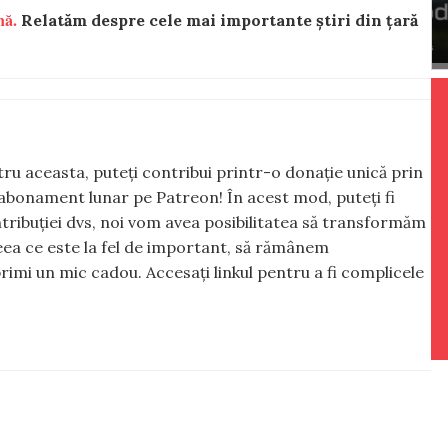
nă.
Relatăm despre cele mai importante știri din țară
ntru aceasta, puteți contribui printr-o donație unică prin
abonament lunar pe Patreon! În acest mod, puteți fi
tribuției dvs, noi vom avea posibilitatea să transformăm
 ceea ce este la fel de important, să rămânem
rimi un mic cadou. Accesați linkul pentru a fi complicele