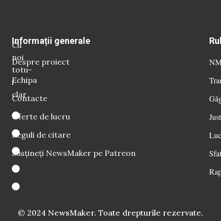
Informații generale
Ru
Cu
noi
Despre proiect
NM 
totu-
Echipa
Tra
i
clar
Contacte
Găg
Oferte de lucru
Just
Reguli de citare
Luc
Susțineți NewsMaker pe Patreon
Sfat
Rap
© 2024 NewsMaker. Toate drepturile rezervate.