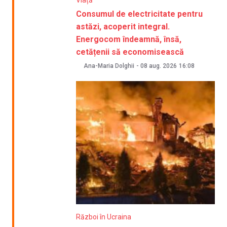
Consumul de electricitate pentru
astăzi, acoperit integral.
Energocom îndeamnă, însă,
cetățenii să economisească
Ana-Maria Dolghii
-
08 aug. 2026
16:08
Război în Ucraina