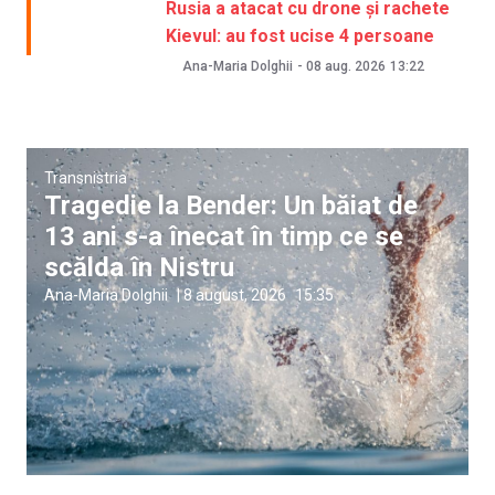
Rusia a atacat cu drone și rachete
Kievul: au fost ucise 4 persoane
Ana-Maria Dolghii
-
08 aug. 2026
13:22
Transnistria
Tragedie la Bender: Un băiat de
13 ani s-a înecat în timp ce se
scălda în Nistru
Ana-Maria Dolghii
|
8 august, 2026
15:35