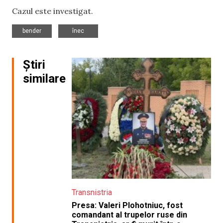
Cazul este investigat.
,
bender
înec
Știri
similare
Transnistria
Presa: Valeri Plohotniuc, fost
comandant al trupelor ruse din