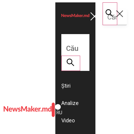
Știri
Analize
ROMÂNĂ
RU
Video