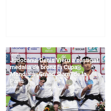
Sport
Judocanul Denis Vieru a câștigat
medalia de bronz la Cupa
Mondială „Grand Slam” de la
Paris
Malvina Cojocari
|
5 februarie, 2023
10:47