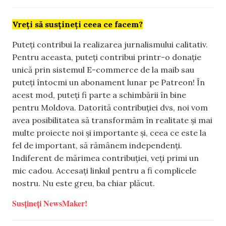
Vreți să susțineți ceea ce facem?
Puteți contribui la realizarea jurnalismului calitativ.
Pentru aceasta, puteți contribui printr-o donație
unică prin sistemul E-commerce de la maib sau
puteți întocmi un abonament lunar pe Patreon! În
acest mod, puteți fi parte a schimbării în bine
pentru Moldova. Datorită contribuției dvs, noi vom
avea posibilitatea să transformăm în realitate și mai
multe proiecte noi și importante și, ceea ce este la
fel de important, să rămânem independenți.
Indiferent de mărimea contribuției, veți primi un
mic cadou. Accesați linkul pentru a fi complicele
nostru. Nu este greu, ba chiar plăcut.
Susțineți NewsMaker!