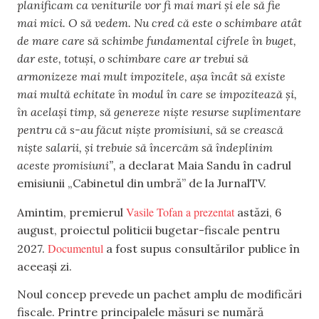
planificam ca veniturile vor fi mai mari și ele să fie
mai mici. O să vedem. Nu cred că este o schimbare atât
de mare care să schimbe fundamental cifrele în buget,
dar este, totuși, o schimbare care ar trebui să
armonizeze mai mult impozitele, așa încât să existe
mai multă echitate în modul în care se impozitează și,
în același timp, să genereze niște resurse suplimentare
pentru că s-au făcut niște promisiuni, să se crească
niște salarii, și trebuie să încercăm să îndeplinim
aceste promisiuni”,
a declarat Maia Sandu în cadrul
emisiunii „Cabinetul din umbră” de la JurnalTV.
Vasile Tofan a prezentat
Amintim, premierul
astăzi, 6
august, proiectul politicii bugetar-fiscale pentru
Documentul
2027.
a fost supus consultărilor publice în
aceeași zi.
Noul concep prevede un pachet amplu de modificări
fiscale. Printre principalele măsuri se numără