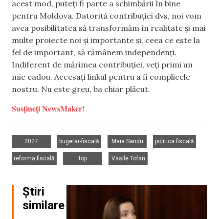
acest mod, puteți fi parte a schimbării în bine
pentru Moldova. Datorită contribuției dvs, noi vom
avea posibilitatea să transformăm în realitate și mai
multe proiecte noi și importante și, ceea ce este la
fel de important, să rămânem independenți.
Indiferent de mărimea contribuției, veți primi un
mic cadou. Accesați linkul pentru a fi complicele
nostru. Nu este greu, ba chiar plăcut.
Susțineți NewsMaker!
,
,
,
,
2027
bugetar-fiscală
Maia Sandu
politica fiscală
,
,
reforma fiscală
top
Vasile Tofan
Știri
similare