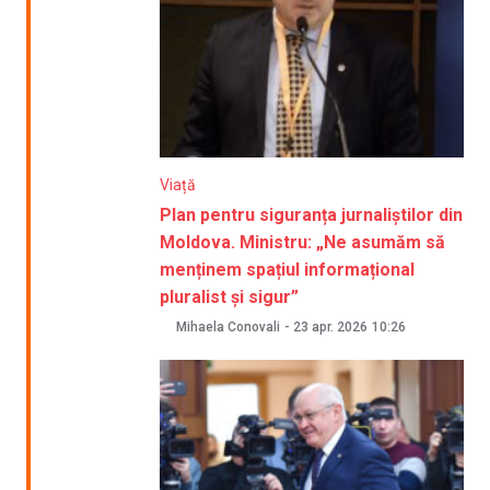
Viață
Plan pentru siguranța jurnaliștilor din
Moldova. Ministru: „Ne asumăm să
menținem spațiul informațional
pluralist și sigur”
Mihaela Conovali
-
23 apr. 2026
10:26