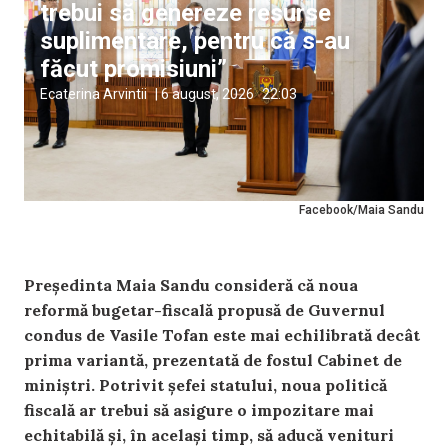
trebui să genereze resurse
suplimentare, pentru că s-au
făcut promisiuni”
Ecaterina Arvintii
|
6 august, 2026
22:03
Facebook/Maia Sandu
Președinta Maia Sandu consideră că noua
reformă bugetar-fiscală propusă de Guvernul
condus de Vasile Tofan este mai echilibrată decât
prima variantă, prezentată de fostul Cabinet de
miniștri. Potrivit șefei statului, noua politică
fiscală ar trebui să asigure o impozitare mai
echitabilă și, în același timp, să aducă venituri