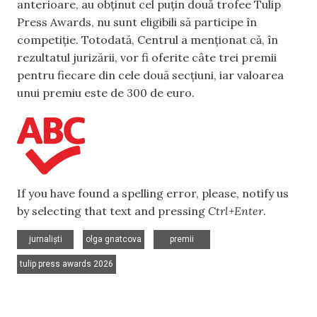
anterioare, au obținut cel puțin două trofee Tulip
Press Awards, nu sunt eligibili să participe în
competiție. Totodată, Centrul a menționat că, în
rezultatul jurizării, vor fi oferite câte trei premii
pentru fiecare din cele două secțiuni, iar valoarea
unui premiu este de 300 de euro.
If you have found a spelling error, please, notify us
by selecting that text and pressing
Ctrl+Enter
.
,
,
,
jurnaliști
olga gnatcova
premii
tulip press awards 2026