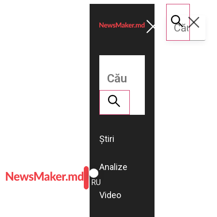
Știri
Analize
ROMÂNĂ
RU
Video