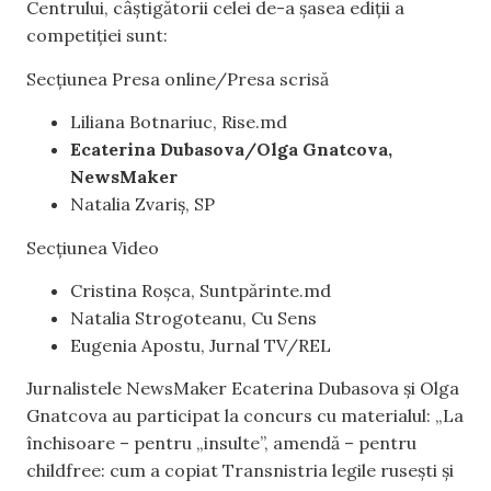
Centrului, câștigătorii celei de-a șasea ediții a
competiției sunt:
Secțiunea Presa online/Presa scrisă
Liliana Botnariuc, Rise.md
Ecaterina Dubasova/Olga Gnatcova,
NewsMaker
Natalia Zvariș, SP
Secțiunea Video
Cristina Roșca, Suntpărinte.md
Natalia Strogoteanu, Cu Sens
Eugenia Apostu, Jurnal TV/REL
Jurnalistele NewsMaker Ecaterina Dubasova și Olga
Gnatcova au participat la concurs cu materialul: „La
închisoare – pentru „insulte”, amendă – pentru
childfree: cum a copiat Transnistria legile rusești și