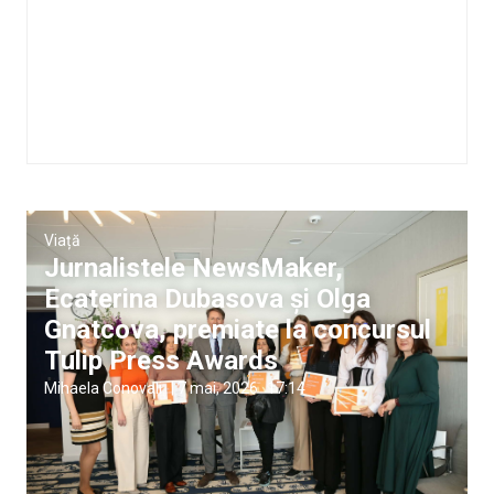
Viață
Jurnalistele NewsMaker,
Ecaterina Dubasova și Olga
Gnatcova, premiate la concursul
Tulip Press Awards
Mihaela Conovali
|
7 mai, 2026
17:14