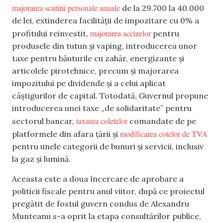
majorarea scutirii personale anuale
de la 29.700 la 40.000
de lei, extinderea facilității de impozitare cu 0% a
majorarea accizelor
profitului reinvestit,
pentru
produsele din tutun și vaping, introducerea unor
taxe pentru băuturile cu zahăr, energizante și
articolele pirotehnice, precum și majorarea
impozitului pe dividende și a celui aplicat
câștigurilor de capital. Totodată, Guvernul propune
introducerea unei taxe „de solidaritate” pentru
taxarea coletelor
sectorul bancar,
comandate de pe
modificarea cotelor de TVA
platformele din afara țării și
pentru unele categorii de bunuri și servicii, inclusiv
la gaz și lumină.
Aceasta este a doua încercare de aprobare a
politicii fiscale pentru anul viitor, după ce proiectul
pregătit de fostul guvern condus de Alexandru
Munteanu s-a oprit la etapa consultărilor publice,