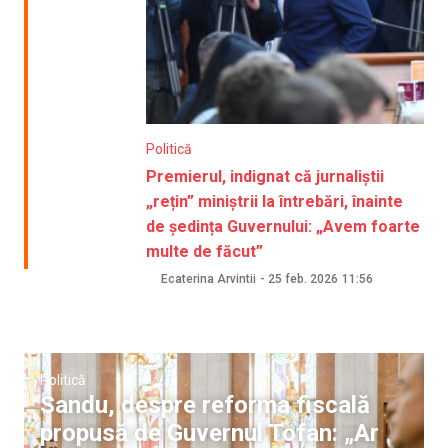
Politică
Premierul, indignat că jurnaliștii
„rețin” miniștrii la întrebări, înainte
de ședința Guvernului: „Avem foarte
multe de făcut”
Ecaterina Arvintii
-
25 feb. 2026
11:56
Politică
Sandu, despre reforma fiscală
propusă de Guvernul Tofan: „Ar