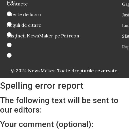
clar
Contacte
Găg
Oferte de lucru
Just
Reguli de citare
Luc
Susțineți NewsMaker pe Patreon
Sfat
Rap
© 2024 NewsMaker. Toate drepturile rezervate.
Spelling error report
The following text will be sent to
our editors:
Your comment (optional):