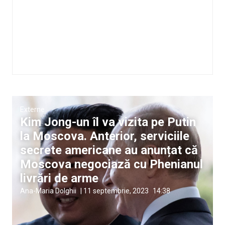
Externe
Kim Jong-un îl va vizita pe Putin
la Moscova. Anterior, serviciile
secrete americane au anunțat că
Moscova negociază cu Phenianul
livrări de arme
Ana-Maria Dolghii
|
11 septembrie, 2023
14:38