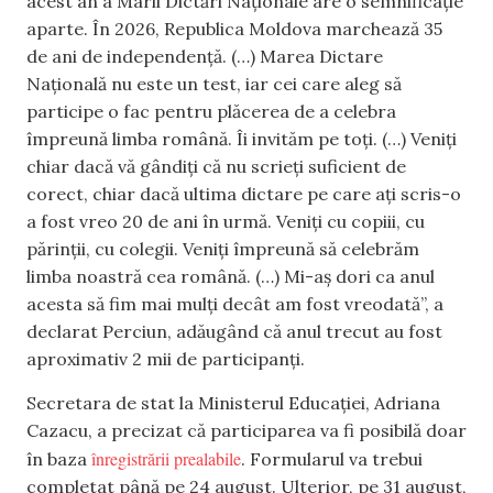
acest an a Marii Dictări Naționale are o semnificație
aparte. În 2026, Republica Moldova marchează 35
de ani de independență. (…) Marea Dictare
Națională nu este un test, iar cei care aleg să
participe o fac pentru plăcerea de a celebra
împreună limba română. Îi invităm pe toți. (…) Veniți
chiar dacă vă gândiți că nu scrieți suficient de
corect, chiar dacă ultima dictare pe care ați scris-o
a fost vreo 20 de ani în urmă. Veniți cu copiii, cu
părinții, cu colegii. Veniți împreună să celebrăm
limba noastră cea română. (…) Mi-aș dori ca anul
acesta să fim mai mulți decât am fost vreodată”, a
declarat Perciun, adăugând că anul trecut au fost
aproximativ 2 mii de participanți.
Secretara de stat la Ministerul Educației, Adriana
Cazacu, a precizat că participarea va fi posibilă doar
înregistrării prealabile
în baza
. Formularul va trebui
completat până pe 24 august. Ulterior, pe 31 august,