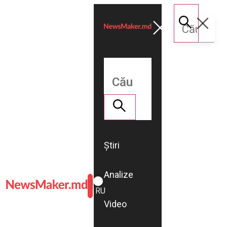
Știri
Analize
ROMÂNĂ
RU
Video