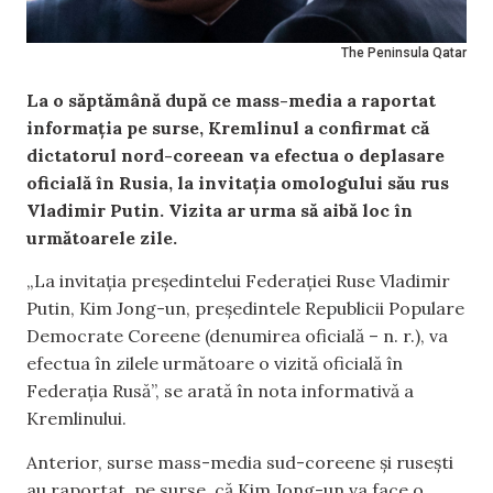
The Peninsula Qatar
La o săptămână după ce mass-media a raportat
informația pe surse, Kremlinul a confirmat că
dictatorul nord-coreean va efectua o deplasare
oficială în Rusia, la invitația omologului său rus
Vladimir Putin. Vizita ar urma să aibă loc în
următoarele zile.
„La invitația președintelui Federației Ruse Vladimir
Putin, Kim Jong-un, președintele Republicii Populare
Democrate Coreene (denumirea oficială – n. r.), va
efectua în zilele următoare o vizită oficială în
Federația Rusă”, se arată în nota informativă a
Kremlinului.
Anterior, surse mass-media sud-coreene și rusești
au raportat, pe surse, că Kim Jong-un va face o