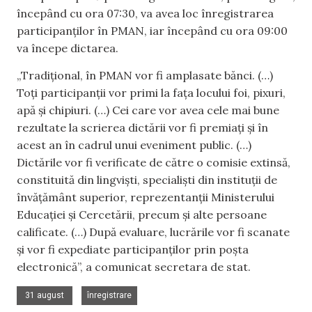
începând cu ora 07:30, va avea loc înregistrarea
participanților în PMAN, iar începând cu ora 09:00
va începe dictarea.
„Tradițional, în PMAN vor fi amplasate bănci. (…)
Toți participanții vor primi la fața locului foi, pixuri,
apă și chipiuri. (…) Cei care vor avea cele mai bune
rezultate la scrierea dictării vor fi premiați și în
acest an în cadrul unui eveniment public. (…)
Dictările vor fi verificate de către o comisie extinsă,
constituită din lingviști, specialiști din instituții de
învățământ superior, reprezentanții Ministerului
Educației și Cercetării, precum și alte persoane
calificate. (…) După evaluare, lucrările vor fi scanate
și vor fi expediate participanților prin poșta
electronică”, a comunicat secretara de stat.
,
31 august
înregistrare