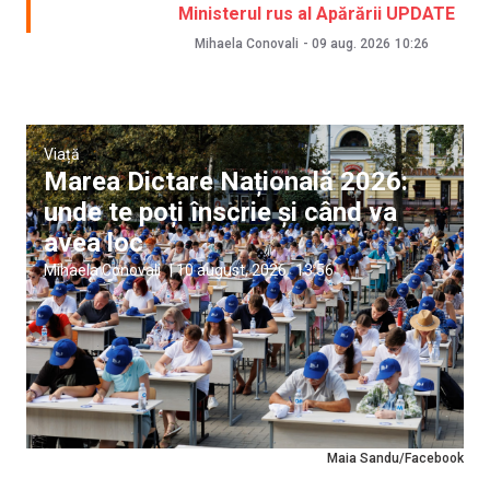
Ministerul rus al Apărării UPDATE
Mihaela Conovali
-
09 aug. 2026
10:26
Viață
Marea Dictare Națională 2026:
unde te poți înscrie și când va
avea loc
Mihaela Conovali
|
10 august, 2026
13:56
Maia Sandu/Facebook