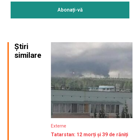
Știri
similare
Externe
Tatarstan: 12 morți și 39 de răniți