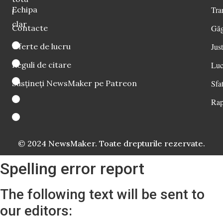
Echipa
Tra
i
clar
Contacte
Găg
Oferte de lucru
Just
Reguli de citare
Luc
Susțineți NewsMaker pe Patreon
Sfat
Rap
© 2024 NewsMaker. Toate drepturile rezervate.
Spelling error report
The following text will be sent to
our editors: