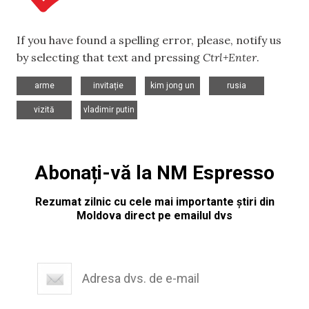
If you have found a spelling error, please, notify us
by selecting that text and pressing
Ctrl+Enter
.
,
,
,
,
arme
invitație
kim jong un
rusia
,
vizită
vladimir putin
Abonați-vă la NM Espresso
Rezumat zilnic cu cele mai importante știri din
Moldova direct pe emailul dvs