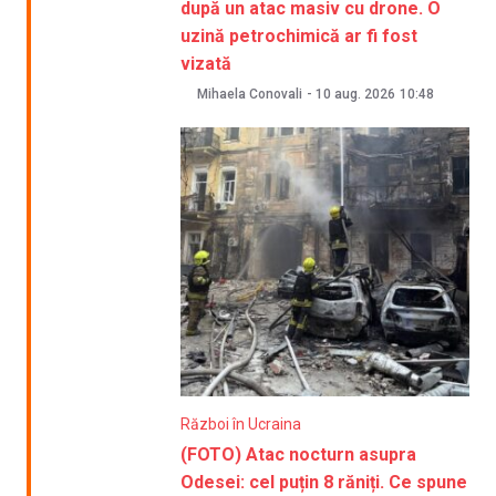
după un atac masiv cu drone. O
uzină petrochimică ar fi fost
vizată
Mihaela Conovali
-
10 aug. 2026
10:48
Război în Ucraina
(FOTO) Atac nocturn asupra
Odesei: cel puțin 8 răniți. Ce spune